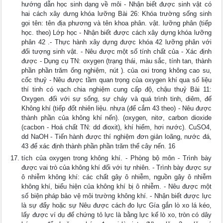
hướng dẫn học sinh dạng về môi - Nhận biết được sinh vật có
hai cách xây dưng khóa lưỡng Bài 26: Khóa trường sống sinh
gọi tên: tên địa phương và tên khoa phân. vật. lưỡng phân (tiếp
học. theo) Lớp học - Nhận biết được cách xây dựng khóa lưỡng
phân 42 .- Thực hành xây dựng được khóa 42 lưỡng phân với
đối tượng sinh vật. - Nêu được một số tính chất của - Xác định
được - Dụng cụ TN: oxygen (trạng thái, màu sắc, tính tan, thành
phần phần trăm ống nghiệm, nút ). của oxi trong không cao su,
cốc thuỷ - Nêu được tầm quan trọng của oxygen khí qua số liệu
thí tinh có vạch chia nghiệm cung cấp độ, chậu thuỷ Bài 11:
Oxygen. đối với sự sống, sự cháy và quá trình tinh, diêm, đế
Không khí (tiếp đốt nhiên liệu. nhựa (để cắm 43 theo) - Nêu được
thành phần của không khí nến). (oxygen, nitơ, carbon dioxide
(cacbon - Hoá chất TN: dd đioxit), khí hiếm, hơi nước). CuSO4,
dd NaOH - Tiến hành được thí nghiệm đơn giản loãng, nước đá,
43 để xác định thành phần phần trăm thể cây nến. 16
tích của oxygen trong không khí. - Phòng bộ môn - Trình bày
được vai trò của không khí đối với tự nhiên. - Trình bày được sự
ô nhiễm không khí: các chất gây ô nhiễm, nguồn gây ô nhiễm
không khí, biểu hiện của không khí bị ô nhiễm. - Nêu được một
số biện pháp bảo vệ môi trường không khí. - Nhận biết được lực
là sự đẩy hoặc sự Nêu được cách đo lực Gía gắn lò xo lá kéo,
lấy được ví dụ để chứng tỏ lực là bằng lực kế lò xo, tròn có dây