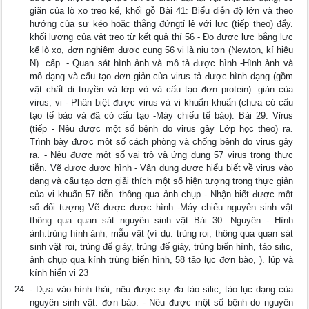
giãn của lò xo treo kế, khối gỗ Bài 41: Biểu diễn độ lớn và theo
hướng của sự kéo hoặc thẳng đứngtỉ lệ với lực (tiếp theo) đẩy.
khối lượng của vật treo từ kết quả thí 56 - Đo được lực bằng lực
kế lò xo, đơn nghiệm được cung 56 vị là niu tơn (Newton, kí hiệu
N). cấp. - Quan sát hình ảnh và mô tả được hình -Hình ảnh và
mô dạng và cấu tạo đơn giản của virus tả được hình dạng (gồm
vật chất di truyền và lớp vỏ và cấu tạo đơn protein). giản của
virus, vi - Phân biệt được virus và vi khuẩn khuẩn (chưa có cấu
tạo tế bào và đã có cấu tạo -Máy chiếu tế bào). Bài 29: Vỉrus
(tiếp - Nêu được một số bệnh do virus gây Lớp học theo) ra.
Trình bày được một số cách phòng và chống bệnh do virus gây
ra. - Nêu được một số vai trò và ứng dụng 57 virus trong thực
tiễn. Vẽ được được hình - Vận dụng được hiểu biết về virus vào
dạng và cấu tạo đơn giải thích một số hiện tượng trong thực giản
của vi khuẩn 57 tiễn. thông qua ảnh chụp - Nhận biết được một
số đối tượng Vẽ được được hình -Máy chiếu nguyên sinh vật
thông qua quan sát nguyên sinh vật Bài 30: Nguyên - Hình
ảnh:trùng hình ảnh, mẫu vật (ví dụ: trùng roi, thông qua quan sát
sinh vật roi, trùng đế giày, trùng đế giày, trùng biến hình, tảo silic,
ảnh chụp qua kính trùng biến hình, 58 tảo lục đơn bào, ). lúp và
kính hiển vi 23
- Dựa vào hình thái, nêu được sự đa tảo silic, tảo lục dạng của
nguyên sinh vật. đơn bào. - Nêu được một số bệnh do nguyên