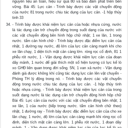
nguyên liệu an toàn, hiệu sự quả 80 và bảo đảm phát triển bền
vững. Bài 45: Lực cản - Trình bày được các vật chuyển động
của nước 81 trong nước chịu tác dụng của lực cản. -1 hộp thủy
tinh 33
- Trình bày được khái niệm lực cản của hoặc nhựa cứng, nước
là tác dụng cản trở chuyển động trong suốt dạng của nước với
các vật chuyển động bên hình hộp chữ nhật; 1 xe lăn, 1 trong
nước. tấm cản hình chữ - Trình bày được đặc điểm lực cản của
nhật, 1 đường ray nước, độ lớn của lực cản càng mạnh khi cho
xe lăn chạy, 1 diện tích mặt cản càng lớn. ròng rọc cố định, 81 1
phễu rót nước, 1 - Vận dụng được khái niệm lực cản của đoạn
dây mảnh, 1 nước để giải thích một số hiện tượng có lực kế lò
xo GHĐ liên quan trong đời sống. 5N, 1 van xả nước - Vận dụng
đánh giá được không khí cũng tác dụng lực cản lên vật chuyển -
Phòng TH lý động trong nó. - Trình bày được các vật chuyển
động trong nước chịu tác dụng của lực cản. -1 hộp thủy tinh
hoặc nhựa cứng, - Trình bày được khái niệm lực cản của trong
suốt dạng nước là tác dụng cản trở chuyển động hình hộp chữ
Bài 45: Lực cản của nước với các vật chuyển động bên nhật; 1
xe lăn, 1 của nước (tiếp trong nước. tấm cản hình chữ theo)
nhật, 1 đường ray - Trình bày được đặc điểm lực cản của cho xe
lăn chạy, 1 nước, độ lớn của lực cản càng mạnh khi ròng rọc cố
định, diện tích mặt cản càng lớn. 1 phễu rót nước, 1 đoạn dây
mảnh, 1 - Vận dụng được khái niệm lực cản của lực kế lò xo