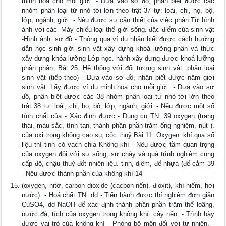
minh hoạ cho mỗi giới. - Dựa vào sơ đồ, phân biệt được các
nhóm phân loại từ nhỏ tới lớn theo trật 37 tự: loài, chi, họ, bộ,
lớp, ngành, giới. - Nêu được sự cần thiết của việc phân Từ hình
ảnh với các -Máy chiếu loại thế giới sống. đặc điểm của sinh vật
-Hình ảnh: sơ đồ - Thông qua ví dụ nhận biết được cách hướng
dẫn học sinh giới sinh vật xây dựng khoá lưỡng phân và thực
xây dưng khóa lưỡng Lớp học. hành xây dựng được khoá lưỡng
phân phân. Bài 25: Hệ thống với đối tượng sinh vật. phân loại
sinh vật (tiếp theo) - Dựa vào sơ đồ, nhận biết được năm giới
sinh vật. Lấy được ví dụ minh hoạ cho mỗi giới. - Dựa vào sơ
đồ, phân biệt được các 38 nhóm phân loại từ nhỏ tới lớn theo
trật 38 tự: loài, chi, họ, bộ, lớp, ngành, giới. - Nêu được một số
tính chất của - Xác định được - Dụng cụ TN: 39 oxygen (trạng
thái, màu sắc, tính tan, thành phần phần trăm ống nghiệm, nút ).
của oxi trong không cao su, cốc thuỷ Bài 11: Oxygen. khí qua số
liệu thí tinh có vạch chia Không khí - Nêu được tầm quan trọng
của oxygen đối với sự sống, sự cháy và quá trình nghiệm cung
cấp độ, chậu thuỷ đốt nhiên liệu. tinh, diêm, đế nhựa (để cắm 39
- Nêu được thành phần của không khí 14
(oxygen, nitơ, carbon dioxide (cacbon nến). đioxit), khí hiếm, hơi
nước). - Hoá chất TN: dd - Tiến hành được thí nghiệm đơn giản
CuSO4, dd NaOH để xác định thành phần phần trăm thể loãng,
nước đá, tích của oxygen trong không khí. cây nến. - Trình bày
được vai trò của không khí - Phòng bộ môn đối với tự nhiên. -