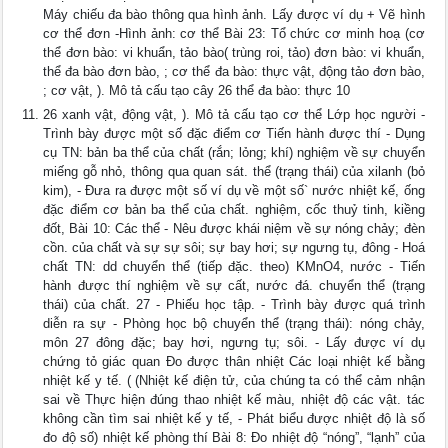
Máy chiếu đa bào thông qua hình ảnh. Lấy được ví dụ + Vẽ hình
cơ thể đơn -Hình ảnh: cơ thể Bài 23: Tổ chức cơ minh hoạ (cơ
thể đơn bào: vi khuẩn, tảo bào( trùng roi, tảo) đơn bào: vi khuẩn,
thể đa bào đơn bào, ; cơ thể đa bào: thực vật, động tảo đơn bào,
; cơ vật, ). Mô tả cấu tạo cây 26 thể đa bào: thực 10
26 xanh vật, động vật, ). Mô tả cấu tạo cơ thể Lớp học người -
Trình bày được một số đặc điểm cơ Tiến hành được thí - Dụng
cụ TN: bản ba thể của chất (rắn; lỏng; khí) nghiệm về sự chuyển
miếng gỗ nhỏ, thông qua quan sát. thể (trạng thái) của xilanh (bỏ
kim), - Đưa ra được một số ví dụ về một số` nước nhiệt kế, ống
đặc điểm cơ bản ba thể của chất. nghiệm, cốc thuỷ tinh, kiềng
đốt, Bài 10: Các thể - Nêu được khái niệm về sự nóng chảy; đèn
cồn. của chất và sự sự sôi; sự bay hơi; sự ngưng tụ, đông - Hoá
chất TN: dd chuyển thể (tiếp đặc. theo) KMnO4, nước - Tiến
hành được thí nghiệm về sự cất, nước đá. chuyển thể (trạng
thái) của chất. 27 - Phiếu học tập. - Trình bày được quá trình
diễn ra sự - Phòng học bộ chuyển thể (trạng thái): nóng chảy,
môn 27 đông đặc; bay hơi, ngưng tụ; sôi. - Lấy được ví dụ
chứng tỏ giác quan Đo được thân nhiệt Các loại nhiệt kế bằng
nhiệt kế y tế. ( (Nhiệt kế điện tử, của chúng ta có thể cảm nhận
sai về Thực hiện đúng thao nhiệt kế màu, nhiệt độ các vật. tác
không cần tìm sai nhiệt kế y tế, - Phát biểu được nhiệt độ là số
đo độ số) nhiệt kế phòng thí Bài 8: Đo nhiệt độ “nóng”, “lạnh” của