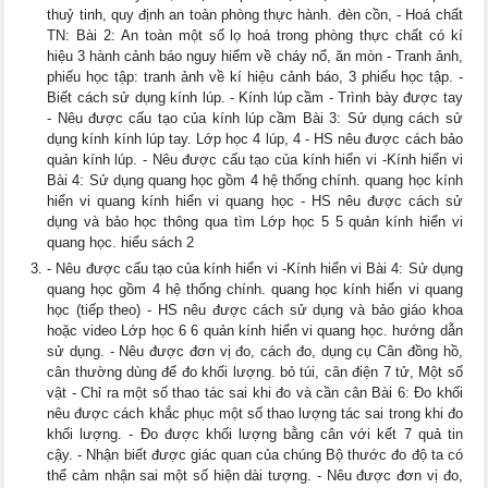
thuỷ tinh, quy định an toàn phòng thực hành. đèn cồn, - Hoá chất
TN: Bài 2: An toàn một số lọ hoá trong phòng thực chất có kí
hiệu 3 hành cảnh báo nguy hiểm về cháy nổ, ăn mòn - Tranh ảnh,
phiếu học tập: tranh ảnh về kí hiệu cảnh báo, 3 phiếu học tập. -
Biết cách sử dụng kính lúp. - Kính lúp cầm - Trình bày được tay
- Nêu được cấu tạo của kính lúp cầm Bài 3: Sử dụng cách sử
dụng kính kính lúp tay. Lớp học 4 lúp, 4 - HS nêu được cách bảo
quản kính lúp. - Nêu được cấu tạo của kính hiển vi -Kính hiển vi
Bài 4: Sử dụng quang học gồm 4 hệ thống chính. quang học kính
hiển vi quang kính hiển vi quang học - HS nêu được cách sử
dụng và bảo học thông qua tìm Lớp học 5 5 quản kính hiển vi
quang học. hiểu sách 2
- Nêu được cấu tạo của kính hiển vi -Kính hiển vi Bài 4: Sử dụng
quang học gồm 4 hệ thống chính. quang học kính hiển vi quang
học (tiếp theo) - HS nêu được cách sử dụng và bảo giáo khoa
hoặc video Lớp học 6 6 quản kính hiển vi quang học. hướng dẫn
sử dụng. - Nêu được đơn vị đo, cách đo, dụng cụ Cân đồng hồ,
cân thường dùng để đo khối lượng. bỏ túi, cân điện 7 tử, Một số
vật - Chỉ ra một số thao tác sai khi đo và cần cân Bài 6: Đo khối
nêu được cách khắc phục một số thao lượng tác sai trong khi đo
khối lượng. - Đo được khối lượng bằng cân với kết 7 quả tin
cậy. - Nhận biết được giác quan của chúng Bộ thước đo độ ta có
thể cảm nhận sai một số hiện dài tượng. - Nêu được đơn vị đo,