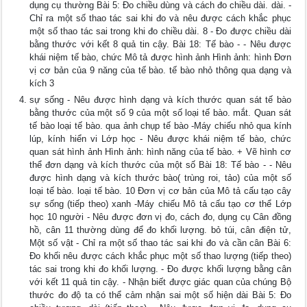
dụng cụ thường Bài 5: Đo chiều dùng và cách đo chiều dài. dài. -
Chỉ ra một số thao tác sai khi đo và nêu được cách khắc phục
một số thao tác sai trong khi đo chiều dài. 8 - Đo được chiều dài
bằng thước với kết 8 quả tin cậy. Bài 18: Tế bào - - Nêu được
khái niệm tế bào, chức Mô tả được hình ảnh Hình ảnh: hình Đơn
vị cơ bản của 9 năng của tế bào. tế bào nhỏ thông qua dạng và
kích 3
sự sống - Nêu được hình dạng và kích thước quan sát tế bào
bằng thước của một số 9 của một số loại tế bào. mắt. Quan sát
tế bào loại tế bào. qua ảnh chụp tế bào -Máy chiếu nhỏ qua kính
lúp, kính hiển vi Lớp học - Nêu được khái niệm tế bào, chức
quan sát hình ảnh Hình ảnh: hình năng của tế bào. + Vẽ hình cơ
thể đơn dạng và kích thước của một số Bài 18: Tế bào - - Nêu
được hình dạng và kích thước bào( trùng roi, tảo) của một số
loại tế bào. loại tế bào. 10 Đơn vị cơ bản của Mô tả cấu tạo cây
sự sống (tiếp theo) xanh -Máy chiếu Mô tả cấu tạo cơ thể Lớp
học 10 người - Nêu được đơn vị đo, cách đo, dụng cụ Cân đồng
hồ, cân 11 thường dùng để đo khối lượng. bỏ túi, cân điện tử,
Một số vật - Chỉ ra một số thao tác sai khi đo và cần cân Bài 6:
Đo khối nêu được cách khắc phục một số thao lượng (tiếp theo)
tác sai trong khi đo khối lượng. - Đo được khối lượng bằng cân
với kết 11 quả tin cậy. - Nhận biết được giác quan của chúng Bộ
thước đo độ ta có thể cảm nhận sai một số hiện dài Bài 5: Đo