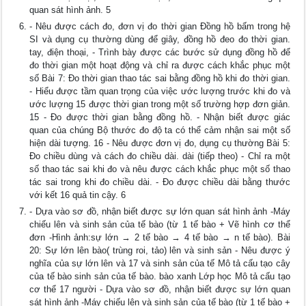
quan sát hình ảnh. 5
- Nêu được cách đo, đơn vị đo thời gian Đồng hồ bấm trong hệ
SI và dụng cụ thường dùng để giây, đồng hồ đeo đo thời gian.
tay, điện thoại, - Trình bày được các bước sử dụng đồng hồ để
đo thời gian một hoạt động và chỉ ra được cách khắc phục một
số Bài 7: Đo thời gian thao tác sai bằng đồng hồ khi đo thời gian.
- Hiểu được tầm quan trọng của việc ước lượng trước khi đo và
ước lượng 15 được thời gian trong một số trường hợp đơn giản.
15 - Đo được thời gian bằng đồng hồ. - Nhận biết được giác
quan của chúng Bộ thước đo độ ta có thể cảm nhận sai một số
hiện dài tượng. 16 - Nêu được đơn vị đo, dụng cụ thường Bài 5:
Đo chiều dùng và cách đo chiều dài. dài (tiếp theo) - Chỉ ra một
số thao tác sai khi đo và nêu được cách khắc phục một số thao
tác sai trong khi đo chiều dài. - Đo được chiều dài bằng thước
với kết 16 quả tin cậy. 6
- Dựa vào sơ đồ, nhận biết được sự lớn quan sát hình ảnh -Máy
chiếu lên và sinh sản của tế bào (từ 1 tế bào + Vẽ hình cơ thể
đơn -Hình ảnh:sự lớn → 2 tế bào → 4 tế bào → n tế bào). Bài
20: Sự lớn lên bào( trùng roi, tảo) lên và sinh sản - Nêu được ý
nghĩa của sự lớn lên và 17 và sinh sản của tế Mô tả cấu tạo cây
của tế bào sinh sản của tế bào. bào xanh Lớp học Mô tả cấu tạo
cơ thể 17 người - Dựa vào sơ đồ, nhận biết được sự lớn quan
sát hình ảnh -Máy chiếu lên và sinh sản của tế bào (từ 1 tế bào +