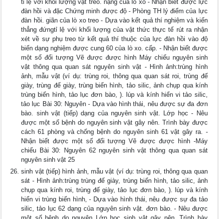
tỉ lệ với khối lượng vật treo. nặng của lò xo - Nhận biết được lực
đàn hồi và đặc Chứng minh được độ - Phòng TH lý điểm của lực
đàn hồi. giãn của lò xo treo - Dựa vào kết quả thí nghiệm và kiến
thẳng đứngtỉ lệ với khối lượng của vật thức thực tế rút ra nhận
xét về sự phụ treo từ kết quả thí thuộc của lực đàn hồi vào độ
biến dạng nghiệm được cung 60 của lò xo. cấp. - Nhận biết được
một số đối tượng Vẽ được được hình Máy chiếu nguyên sinh
vật thông qua quan sát nguyên sinh vật - Hình ảnh:trùng hình
ảnh, mẫu vật (ví dụ: trùng roi, thông qua quan sát roi, trùng đế
giày, trùng đế giày, trùng biến hình, tảo silic, ảnh chụp qua kính
trùng biến hình, tảo lục đơn bào, ). lúp và kính hiển vi tảo silic,
tảo lục Bài 30: Nguyên - Dựa vào hình thái, nêu được sự đa đơn
bào. sinh vật (tiếp) dạng của nguyên sinh vật. Lớp học - Nêu
được một số bệnh do nguyên sinh vật gây nên. Trình bày được
cách 61 phòng và chống bệnh do nguyên sinh 61 vật gây ra. -
Nhận biết được một số đối tượng Vẽ được được hình -Máy
chiếu Bài 30: Nguyên 62 nguyên sinh vật thông qua quan sát
nguyên sinh vật 25
sinh vật (tiếp) hình ảnh, mẫu vật (ví dụ: trùng roi, thông qua quan
sát - Hình ảnh:trùng trùng đế giày, trùng biến hình, tảo silic, ảnh
chụp qua kính roi, trùng đế giày, tảo lục đơn bào, ). lúp và kính
hiển vi trùng biến hình, - Dựa vào hình thái, nêu được sự đa tảo
silic, tảo lục 62 dạng của nguyên sinh vật. đơn bào. - Nêu được
một số bệnh do nguyên Lớp học sinh vật gây nên. Trình bày