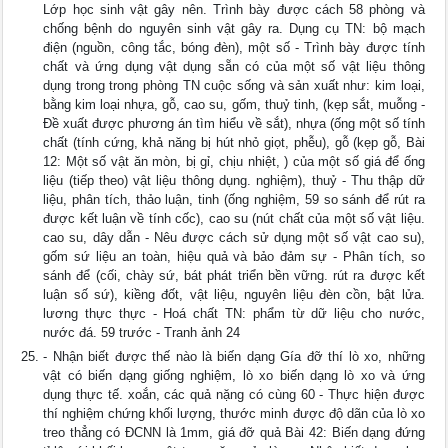
Lớp học sinh vật gây nên. Trình bày được cách 58 phòng và
chống bệnh do nguyên sinh vật gây ra. Dụng cụ TN: bộ mạch
điện (nguồn, công tắc, bóng đèn), một số - Trình bày được tính
chất và ứng dụng vật dụng sẵn có của một số vật liệu thông
dụng trong trong phòng TN cuộc sống và sản xuất như: kim loại,
bằng kim loại nhựa, gỗ, cao su, gốm, thuỷ tinh, (kẹp sắt, muỗng -
Đề xuất được phương án tìm hiểu về sắt), nhựa (ống một số tính
chất (tính cứng, khả năng bị hút nhỏ giọt, phễu), gỗ (kẹp gỗ, Bài
12: Một số vật ăn mòn, bị gỉ, chịu nhiệt, ) của một số giá để ống
liệu (tiếp theo) vật liệu thông dụng. nghiệm), thuỷ - Thu thập dữ
liệu, phân tích, thảo luận, tinh (ống nghiệm, 59 so sánh để rút ra
được kết luận về tính cốc), cao su (nút chất của một số vật liệu.
cao su, dây dẫn - Nêu được cách sử dụng một số vật cao su),
gốm sứ liệu an toàn, hiệu quả và bảo đảm sự - Phân tích, so
sánh để (cối, chày sứ, bát phát triển bền vững. rút ra được kết
luận số sứ), kiềng đốt, vật liệu, nguyên liệu đèn cồn, bật lửa.
lương thực thực - Hoá chất TN: phẩm từ dữ liệu cho nước,
nước đá. 59 trước - Tranh ảnh 24
- Nhận biết được thế nào là biến dạng Gía đỡ thí lò xo, những
vật có biến dạng giống nghiệm, lò xo biến dạng lò xo và ứng
dụng thực tế. xoắn, các quả nặng có cùng 60 - Thực hiện được
thí nghiệm chứng khối lượng, thước minh được độ dãn của lò xo
treo thẳng có ĐCNN là 1mm, giá đỡ quả Bài 42: Biến dạng đứng