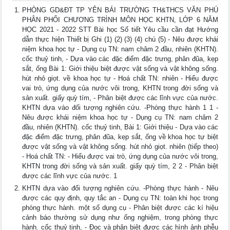
PHÒNG GD&ĐT TP YÊN BÁI TRƯỜNG TH&THCS VĂN PHÚ
PHÂN PHỐI CHƯƠNG TRÌNH MÔN HỌC KHTN, LỚP 6 NĂM
HỌC 2021 - 2022 STT Bài học Số tiết Yêu cầu cần đạt Hướng
dẫn thực hiện Thiết bị Ghi (1) (2) (3) (4) chú (5) - Nêu được khái
niệm khoa học tự - Dụng cụ TN: nam châm 2 đầu, nhiên (KHTN).
cốc thuỷ tinh, - Dựa vào các đặc điểm đặc trưng, phân đũa, kẹp
sắt, ống Bài 1: Giới thiệu biệt được vật sống và vật không sống.
hút nhỏ giọt. về khoa học tự - Hoá chất TN: nhiên - Hiểu được
vai trò, ứng dụng của nước vôi trong, KHTN trong đời sống và
sản xuất. giấy quỳ tím, - Phân biệt được các lĩnh vực của nước.
KHTN dựa vào đối tượng nghiên cứu. -Phòng thực hành 1 1 -
Nêu được khái niệm khoa học tự - Dụng cụ TN: nam châm 2
đầu, nhiên (KHTN). cốc thuỷ tinh, Bài 1: Giới thiệu - Dựa vào các
đặc điểm đặc trưng, phân đũa, kẹp sắt, ống về khoa học tự biệt
được vật sống và vật không sống. hút nhỏ giọt. nhiên (tiếp theo)
- Hoá chất TN: - Hiểu được vai trò, ứng dụng của nước vôi trong,
KHTN trong đời sống và sản xuất. giấy quỳ tím, 2 2 - Phân biệt
được các lĩnh vực của nước. 1
KHTN dựa vào đối tượng nghiên cứu. -Phòng thực hành - Nêu
được các quy định, quy tắc an - Dụng cụ TN: toàn khi học trong
phòng thực hành. một số dụng cụ - Phân biệt được các kí hiệu
cảnh báo thường sử dụng như ống nghiệm, trong phòng thực
hành. cốc thuỷ tinh, - Đọc và phân biệt được các hình ảnh phễu