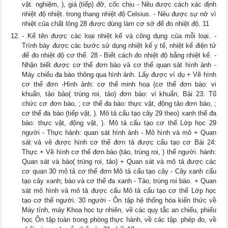
vật. nghiệm, ), giá (tiếp) đỡ, cốc chịu - Nêu được cách xác định
nhiệt độ nhiệt. trong thang nhiệt độ Celsius. - Nêu được sự nở vì
nhiệt của chất lỏng 28 được dùng làm cơ sở để đo nhiệt độ. 11
- Kể tên được các loại nhiệt kế và công dụng của mỗi loại. -
Trình bày được các bước sử dụng nhiệt kế y tế, nhiệt kế điện tử
để đo nhiệt độ cơ thể. 28 - Biết cách đo nhiệt độ bằng nhiệt kế. -
Nhận biết được cơ thể đơn bào và cơ thể quan sát hình ảnh -
Máy chiếu đa bào thông qua hình ảnh. Lấy được ví dụ + Vẽ hình
cơ thể đơn -Hình ảnh: cơ thể minh hoạ (cơ thể đơn bào: vi
khuẩn, tảo bào( trùng roi, tảo) đơn bào: vi khuẩn, Bài 23: Tổ
chức cơ đơn bào, ; cơ thể đa bào: thực vật, động tảo đơn bào, ;
cơ thể đa bào (tiếp vật, ). Mô tả cấu tạo cây 29 theo) xanh thể đa
bào: thực vật, động vật, ). Mô tả cấu tạo cơ thể Lớp học 29
người - Thực hành: quan sát hình ảnh - Mô hình và mô + Quan
sát và vẽ được hình cơ thể đơn tả được cấu tạo cơ Bài 24:
Thực + Vẽ hình cơ thể đơn bào (tảo, trùng roi, ) thể người. hành:
Quan sát và bào( trùng roi, tảo) + Quan sát và mô tả được các
cơ quan 30 mô tả cơ thể đơn Mô tả cấu tạo cây - Cây xanh cấu
tạo cây xanh; bào và cơ thể đa xanh - Tảo, trùng roi bào. + Quan
sát mô hình và mô tả được cấu Mô tả cấu tạo cơ thể Lớp học
tạo cơ thể người. 30 người - Ôn tập hệ thống hóa kiến thức về
Máy tính, máy Khoa học tự nhiên, về các quy tắc an chiếu, phiếu
học Ôn tập toàn trong phòng thực hành, về các tập. phép đo, về