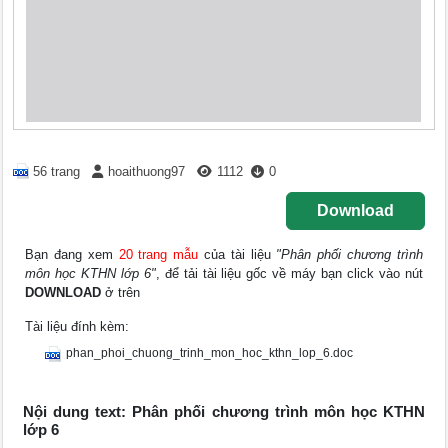
56 trang
hoaithuong97
1112
0
Download
Bạn đang xem
20 trang mẫu
của tài liệu
"Phân phối chương trình
môn học KTHN lớp 6"
, để tải tài liệu gốc về máy bạn click vào nút
DOWNLOAD
ở trên
Tài liệu đính kèm:
phan_phoi_chuong_trinh_mon_hoc_kthn_lop_6.doc
Nội dung text: Phân phối chương trình môn học KTHN
lớp 6