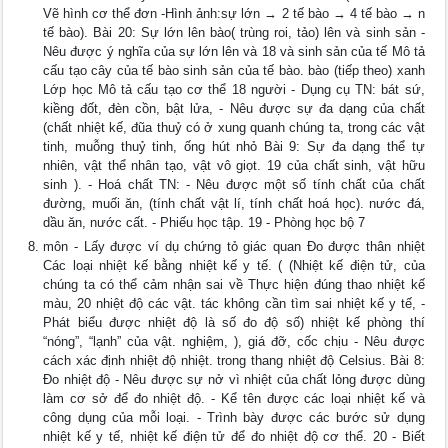
Vẽ hình cơ thể đơn -Hình ảnh:sự lớn → 2 tế bào → 4 tế bào → n
tế bào). Bài 20: Sự lớn lên bào( trùng roi, tảo) lên và sinh sản -
Nêu được ý nghĩa của sự lớn lên và 18 và sinh sản của tế Mô tả
cấu tạo cây của tế bào sinh sản của tế bào. bào (tiếp theo) xanh
Lớp học Mô tả cấu tạo cơ thể 18 người - Dụng cụ TN: bát sứ,
kiềng đốt, đèn cồn, bật lửa, - Nêu được sự đa dạng của chất
(chất nhiệt kế, đũa thuỷ có ở xung quanh chúng ta, trong các vật
tinh, muỗng thuỷ tinh, ống hút nhỏ Bài 9: Sự đa dạng thể tự
nhiên, vật thể nhân tạo, vật vô giọt. 19 của chất sinh, vật hữu
sinh ). - Hoá chất TN: - Nêu được một số tính chất của chất
đường, muối ăn, (tính chất vật lí, tính chất hoá học). nước đá,
dầu ăn, nước cất. - Phiếu học tập. 19 - Phòng học bộ 7
môn - Lấy được ví dụ chứng tỏ giác quan Đo được thân nhiệt
Các loại nhiệt kế bằng nhiệt kế y tế. ( (Nhiệt kế điện tử, của
chúng ta có thể cảm nhận sai về Thực hiện đúng thao nhiệt kế
màu, 20 nhiệt độ các vật. tác không cần tìm sai nhiệt kế y tế, -
Phát biểu được nhiệt độ là số đo độ số) nhiệt kế phòng thí
“nóng”, “lạnh” của vật. nghiệm, ), giá đỡ, cốc chịu - Nêu được
cách xác định nhiệt độ nhiệt. trong thang nhiệt độ Celsius. Bài 8:
Đo nhiệt độ - Nêu được sự nở vì nhiệt của chất lỏng được dùng
làm cơ sở để đo nhiệt độ. - Kể tên được các loại nhiệt kế và
công dụng của mỗi loại. - Trình bày được các bước sử dụng
nhiệt kế y tế, nhiệt kế điện tử để đo nhiệt độ cơ thể. 20 - Biết