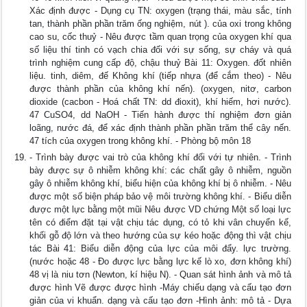
Xác định được - Dụng cụ TN: oxygen (trạng thái, màu sắc, tính
tan, thành phần phần trăm ống nghiệm, nút ). của oxi trong không
cao su, cốc thuỷ - Nêu được tầm quan trọng của oxygen khí qua
số liệu thí tinh có vạch chia đối với sự sống, sự cháy và quá
trình nghiệm cung cấp độ, chậu thuỷ Bài 11: Oxygen. đốt nhiên
liệu. tinh, diêm, đế Không khí (tiếp nhựa (để cắm theo) - Nêu
được thành phần của không khí nến). (oxygen, nitơ, carbon
dioxide (cacbon - Hoá chất TN: dd đioxit), khí hiếm, hơi nước).
47 CuSO4, dd NaOH - Tiến hành được thí nghiệm đơn giản
loãng, nước đá, để xác định thành phần phần trăm thể cây nến.
47 tích của oxygen trong không khí. - Phòng bộ môn 18
- Trình bày được vai trò của không khí đối với tự nhiên. - Trình
bày được sự ô nhiễm không khí: các chất gây ô nhiễm, nguồn
gây ô nhiễm không khí, biểu hiện của không khí bị ô nhiễm. - Nêu
được một số biện pháp bảo vệ môi trường không khí. - Biểu diễn
được một lực bằng một mũi Nêu được VD chứng Một số loại lực
tên có điểm đặt tại vật chịu tác dụng, có tỏ khi vân chuyển kế,
khối gỗ độ lớn và theo hướng của sự kéo hoặc động thì vật chịu
tác Bài 41: Biểu diễn động của lực của môi đẩy. lực trường.
(nước hoặc 48 - Đo được lực bằng lực kế lò xo, đơn không khí)
48 vị là niu tơn (Newton, kí hiệu N). - Quan sát hình ảnh và mô tả
được hình Vẽ được được hình -Máy chiếu dạng và cấu tạo đơn
giản của vi khuẩn. dạng và cấu tạo đơn -Hình ảnh: mô tả - Dựa