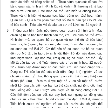
cách đo nhiệt độ bằng nhiệt kế. - Thực hành quan sát tế bào lớn
bằng quan sát hình ảnh -Kính lúp và kính mắt thường và tế bào
nhỏ dưới kính lúp + Vẽ hình cơ thể đơn hiển vi quang Bài 21:
Thực và kính hiển vi quang học. bào( trùng roi, tảo) học. hành:
Quan sát, - Qủa bưởi phân biệt một số Mô tả cấu tạo cây 21 loại
tế bào xanh - Tiêu bản Mô tả cấu tạo cơ thể Lớp học 21 người 8
- Thông qua hình ảnh, nêu được quan quan sát hình ảnh -Máy
chiếu hệ từ tế bào hình thành nên mô, cơ + Vẽ hình cơ thể đơn -
Hình ảnh mô, cơ quan, hệ cơ quan và cơ thể (từ tế bào bào(
trùng roi, tảo) quan, hệ cơ quan, đến mô, từ mô đến cơ quan, từ
cơ quan cơ thể Bài 22: Cơ thể đến hệ cơ quan, từ hệ cơ quan
đến cơ Mô tả cấu tạo cây sinh vật thể). Từ đó, nêu được các
khái niệm xanh Lớp học mô, cơ quan, hệ cơ quan, cơ thể. Lấy
Mô tả cấu tạo cơ thể Tuần được các ví dụ minh hoạ. 22 người
22 - Trình bày được một số đặc điểm cơ Tiến hành được thí -
Dụng cụ TN: bản ba thể của chất (rắn; lỏng; khí) nghiệm về sự
chuyển miếng gỗ nhỏ, thông qua quan sát. thể (trạng thái) của
xilanh (bỏ kim), - Đưa ra được một số ví dụ về một số` nước
nhiệt kế, ống đặc điểm cơ bản ba thể của chất. nghiệm, cốc thuỷ
tinh, kiềng đốt, - Nêu được khái niệm về sự nóng chảy; Bài 10:
Các thể đèn cồn. sự sôi; sự bay hơi; sự ngưng tụ, đông của
chất và sự - Hoá chất TN: dd chuyển thể đặc. KMnO4, nước -
Tiến hành được thí nghiệm về sự cất, nước đá. chuyển thể