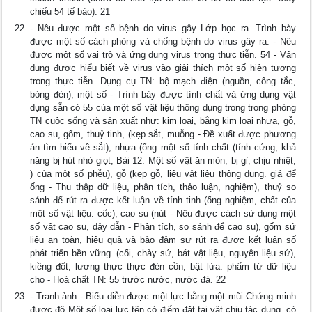
chiếu 54 tế bào). 21
- Nêu được một số bệnh do virus gây Lớp học ra. Trình bày
được một số cách phòng và chống bệnh do virus gây ra. - Nêu
được một số vai trò và ứng dụng virus trong thực tiễn. 54 - Vận
dụng được hiểu biết về virus vào giải thích một số hiện tượng
trong thực tiễn. Dụng cụ TN: bộ mạch điện (nguồn, công tắc,
bóng đèn), một số - Trình bày được tính chất và ứng dụng vật
dụng sẵn có 55 của một số vật liệu thông dụng trong trong phòng
TN cuộc sống và sản xuất như: kim loại, bằng kim loại nhựa, gỗ,
cao su, gốm, thuỷ tinh, (kẹp sắt, muỗng - Đề xuất được phương
án tìm hiểu về sắt), nhựa (ống một số tính chất (tính cứng, khả
năng bị hút nhỏ giọt, Bài 12: Một số vật ăn mòn, bị gỉ, chịu nhiệt,
) của một số phễu), gỗ (kẹp gỗ, liệu vật liệu thông dụng. giá để
ống - Thu thập dữ liệu, phân tích, thảo luận, nghiệm), thuỷ so
sánh để rút ra được kết luận về tính tinh (ống nghiệm, chất của
một số vật liệu. cốc), cao su (nút - Nêu được cách sử dụng một
số vật cao su, dây dẫn - Phân tích, so sánh để cao su), gốm sứ
liệu an toàn, hiệu quả và bảo đảm sự rút ra được kết luận số
phát triển bền vững. (cối, chày sứ, bát vật liệu, nguyên liệu sứ),
kiềng đốt, lương thực thực đèn cồn, bật lửa. phẩm từ dữ liệu
cho - Hoá chất TN: 55 trước nước, nước đá. 22
- Tranh ảnh - Biểu diễn được một lực bằng một mũi Chứng minh
được độ Một số loại lực tên có điểm đặt tại vật chịu tác dụng, có