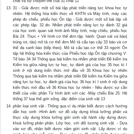
chất và sự chuyển thể của 31 chất 12
31 - Giải được một số bài tập phát triển năng lực khoa học tự
nhiên. Hệ thống hóa kiến thức về KHTN và Máy tính, máy các
phép đo chiếu, phiếu học Ôn tập - Giải được một số bài tập về
các phép tập. 32 đo- Nhằm phát triển năng lực tự đánh 32 giá
của học sinh. quan sát hình ảnh Máy tính, máy chiếu, phiếu học
Bài 24: Thực + Vẽ hình cơ thể đơn tập. hành: Quan sát và bào(
trùng roi, tảo) mô tả cơ thể đơn Mô tả cấu tạo cây 33 bào và cơ
thể đa xanh bào (tiếp theo). Mô tả cấu tạo cơ thể 33 người Ôn
tập hệ thống hóa kiến thức của Phiếu học tập Ôn tập chương V:
Tế bào 34 34 Thông qua bài kiểm tra nhằm phát triển Đề kiểm tra
Kiểm tra giữa năng lực tự học, tự đánh giá của học 35 học kì I
sinh ở nội dung kiến thức mở đầu về 35 Khoa học tự nhiên
Thông qua bài kiểm tra nhằm phát triển Đề kiểm tra Kiểm tra giữa
năng lực tự học, tự đánh giá của học 36 học kì I sinh ở nội dung
kiến thức mở đầu về 36 Khoa học tự nhiên - Nêu được sự cần
thiết của việc phân Từ hình ảnh với các -Máy chiếu Bài 25: Hệ
thống 37 loại thế giới sống. đặc điểm của sinh vật 13
phân loại sinh vật - Thông qua ví dụ nhận biết được cách hướng
dẫn học sinh -Hình ảnh: sơ đồ xây dựng khoá lưỡng phân và
thực xây dưng khóa lưỡng giới sinh vật hành xây dựng được
khoá lưỡng phân phân. Lớp học. với đối tượng sinh vật. - Dựa
vào sơ đồ, nhận biết được năm giới sinh vật. Lấy được ví dụ