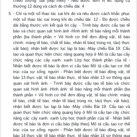
chiều tượng. dài (tiếp theo) - Nêu được đơn vị đo, dụng cụ
thường 12 dùng và cách đo chiều dài. 4
- Chỉ ra một số thao tác sai khi đo và nêu được cách khắc phục
một số thao tác sai trong khi đo chiều dài. 12 - Đo được chiều
dài bằng thước với kết quả tin cậy. - Trình bày được cấu tạo tế
bào và chức quan sát hình ảnh -Hình ảnh: tế bào năng mỗi thành
phần (ba thành phần + Vẽ hình cơ thể đơn động vật, tế bào
chính: màng tế bào, chất tế bào, nhân tế bào( trùng roi, tảo) thực
vật bào); nhận biết được lục lạp là bào -Máy chiếu Bài 19: Cấu
tạo và quan thực hiện chức năng quang hợp ở Mô tả cấu tạo cây
chức năng các cây xanh. xanh Lớp học thành phần của tế -
Nhận biết được tế bào là đơn vị cấu bào Mô tả cấu tạo cơ thể
trúc của sự sống. người - Phân biệt được tế bào động vật, tế
bào 13 thực vật; tế bào nhân thực, tế bào nhân 13 sơ thông qua
quan sát hình ảnh. - Trình bày được cấu tạo tế bào và chức
quan sát hình ảnh -Hình ảnh: tế bào năng mỗi thành phần (ba
thành phần + Vẽ hình cơ thể đơn động vật, tế bào chính: màng
tế bào, chất tế bào, nhân tế bào( trùng roi, tảo) thực vật bào);
nhận biết được lục lạp là bào -Máy chiếu Bài 19: Cấu tạo và
quan thực hiện chức năng quang hợp ở Mô tả cấu tạo cây chức
năng các cây xanh. xanh Lớp học thành phần của tế - Nhận biết
được tế bào là đơn vị cấu bào (tiêp theo) Mô tả cấu tạo cơ thể
trúc của sự sống. người - Phân biệt được tế bào động vật, tế
bào 14 thực vật; tế bào nhân thực, tế bào nhân 14 sơ thông qua