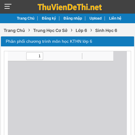
Trang Chủ
Đăng ký
Đăng nhập
Upload
Liên hệ
›
›
›
Trang Chủ
Trung Học Cơ Sở
Lớp 6
Sinh Học 6
Phân phối chương trình môn học KTHN lớp 6