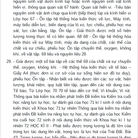
nguyên sinh vật dưới kính lúp hoặc kính nguyên sinh vật kính
hiển vi. thông qua quan sát 67 hành: Quan sát hiển vi. -Tiêu bản
nguyên sinh vật ảnh chụp qua kính (tiếp theo) lúp và kính hiển vi
Lớp học 67 - Ôn tập hệ thống hóa kiến thức về lực, Máy tính,
máy biểu diễn lực, biến dạng của lò xo, lực chiếu, phiếu học ma
sát, lực cân bằng. tập. Ôn tập - Giải thích được một số hiện
tượng trong thực tế có liên quan. 68 68 - Ôn tập hệ thống hóa
kiến thức về sự Máy tính, máy đa dạng của chất, các thể của
chất và sự chiếu, phiếu học Ôn tập chuyển thể, oxygen, không
khí, về vật tập. 69 liệu và nguyên liệu 28
- Giải được một số bài tập về các thể 69 của chất và sự chuyển
thể, oxygen, không khí. - Hệ thống hóa kiến thức về tế bào –
Giấy A4 (thực đơn vị cơ sở của sự sống hiện sơ đồ tư duy),
phiếu học Ôn tập - Nhận biết và nêu được tên các sự vật, hiện
tượng, khái niệm, quy luật liên tập, quan đến các nội dung sau:
Tế bào; Từ Lớp học 70 70 tế bào đến cơ thể; Vi khuẩn; Vi rút.
Thông qua bài kiểm tra nhằm phát triển Đề kiểm tra Kiểm tra cuối
học năng lực tự học, tự đánh giá của học 71 kì I sinh ở nội dung
kiến thức về Khoa học 71 tự nhiên Thông qua bài kiểm tra nhằm
phát triển Đề kiểm tra năng lực tự học, tự đánh giá của học Kiểm
tra cuối học 72 sinh ở nội dung kiến thức về Khoa học kì I tự
nhiên 72 HỌC KÌ II - Phát biểu được trọng lượng là độ lớn của
trong lực tác dụng lên vật, trọng lực là lực hút của Trái Đất. Bài
43: Trọng lượng, lực hấp dẫn - Nêu đơn vị đo trọng lượng là đơn