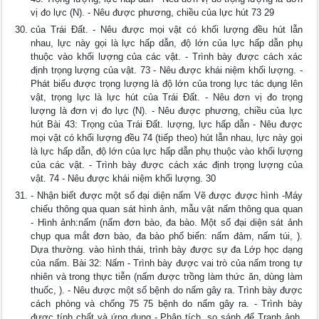
vị đo lực (N). - Nêu được phương, chiều của lực hút 73 29
của Trái Đất. - Nêu được mọi vật có khối lượng đều hút lẫn
nhau, lực này gọi là lực hấp dẫn, độ lớn của lực hấp dẫn phụ
thuộc vào khối lượng của các vật. - Trình bày được cách xác
định trọng lượng của vật. 73 - Nêu được khái niệm khối lượng. -
Phát biểu được trọng lượng là độ lớn của trong lực tác dụng lên
vật, trọng lực là lực hút của Trái Đất. - Nêu đơn vị đo trọng
lượng là đơn vị đo lực (N). - Nêu được phương, chiều của lực
hút Bài 43: Trọng của Trái Đất. lượng, lực hấp dẫn - Nêu được
mọi vật có khối lượng đều 74 (tiếp theo) hút lẫn nhau, lực này gọi
là lực hấp dẫn, độ lớn của lực hấp dẫn phụ thuộc vào khối lượng
của các vật. - Trình bày được cách xác định trọng lượng của
vật. 74 - Nêu được khái niệm khối lượng. 30
- Nhận biết được một số đại diện nấm Vẽ được được hình -Máy
chiếu thông qua quan sát hình ảnh, mẫu vật nấm thông qua quan
- Hình ảnh:nấm (nấm đơn bào, đa bào. Một số đại diện sát ảnh
chụp qua mắt đơn bào, đa bào phổ biến: nấm đảm, nấm túi, ).
Dựa thường. vào hình thái, trình bày được sự đa Lớp học dạng
của nấm. Bài 32: Nấm - Trình bày được vai trò của nấm trong tự
nhiên và trong thực tiễn (nấm được trồng làm thức ăn, dùng làm
thuốc, ). - Nêu được một số bệnh do nấm gây ra. Trình bày được
cách phòng và chống 75 75 bệnh do nấm gây ra. - Trình bày
được tính chất và ứng dụng - Phân tích, so sánh để Tranh ảnh.