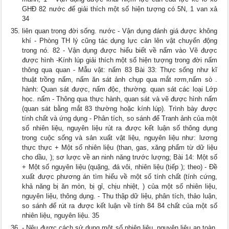
GHĐ 82 nước để giải thích một số hiện tượng có 5N, 1 van xả
34
liên quan trong đời sống. nước - Vận dụng đánh giá được không
khí - Phòng TH lý cũng tác dụng lực cản lên vật chuyển động
trong nó. 82 - Vận dụng được hiểu biết về nấm vào Vẽ được
được hình -Kính lúp giải thích một số hiện tượng trong đời nấm
thông qua quan - Mẫu vật: nấm 83 Bài 33: Thực sống như kĩ
thuật trồng nấm, nấm ăn sát ảnh chụp qua mắt rơm,nấm sò .
hành: Quan sát được, nấm độc, thường. quan sát các loại Lớp
học. nấm - Thông qua thực hành, quan sát và vẽ được hình nấm
(quan sát bằng mắt 83 thường hoặc kính lúp). Trình bày được
tính chất và ứng dụng - Phân tích, so sánh để Tranh ảnh của một
số nhiên liệu, nguyên liệu rút ra được kết luận số thông dụng
trong cuộc sống và sản xuất vật liệu, nguyên liệu như: lương
thực thực + Một số nhiên liệu (than, gas, xăng phẩm từ dữ liệu
cho dầu, ); sơ lược về an ninh năng trước lượng; Bài 14: Một số
+ Một số nguyên liệu (quặng, đá vôi, nhiên liệu (tiếp ); theo) - Đề
xuất được phương án tìm hiểu về một số tính chất (tính cứng,
khả năng bị ăn mòn, bị gỉ, chịu nhiệt, ) của một số nhiên liệu,
nguyên liệu, thông dụng. - Thu thập dữ liệu, phân tích, thảo luận,
so sánh để rút ra được kết luận về tính 84 84 chất của một số
nhiên liệu, nguyên liệu. 35
- Nêu được cách sử dụng một số nhiên liệu, nguyên liệu an toàn,