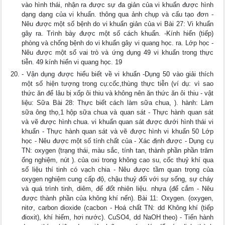
vào hình thái, nhận ra được sự đa giản của vi khuẩn được hình
dạng dạng của vi khuẩn. thông qua ảnh chụp và cấu tạo đơn -
Nêu được một số bệnh do vi khuẩn giản của vi Bài 27: Vi khuẩn
gây ra. Trình bày được một số cách khuẩn. -Kính hiển (tiếp)
phòng và chống bệnh do vi khuẩn gây vi quang học. ra. Lớp học -
Nêu được một số vai trò và ứng dụng 49 vi khuẩn trong thực
tiễn. 49 kính hiển vi quang học. 19
- Vận dụng được hiểu biết về vi khuẩn -Dụng 50 vào giải thích
một số hiện tượng trong cụ:cốc,thùng thực tiễn (ví dụ: vì sao
thức ăn để lâu bị xốp ôi thiu và không nên ăn thức ăn ôi thiu - vật
liệu: Sữa Bài 28: Thực biết cách làm sữa chua, ). hành: Làm
sữa ông thọ,1 hộp sữa chua và quan sát - Thực hành quan sát
và vẽ được hình chua. vi khuẩn quan sát được dưới hình thái vi
khuẩn - Thực hành quan sát và vẽ được hình vi khuẩn 50 Lớp
học - Nêu được một số tính chất của - Xác định được - Dụng cụ
TN: oxygen (trạng thái, màu sắc, tính tan, thành phần phần trăm
ống nghiệm, nút ). của oxi trong không cao su, cốc thuỷ khí qua
số liệu thí tinh có vạch chia - Nêu được tầm quan trọng của
oxygen nghiệm cung cấp độ, chậu thuỷ đối với sự sống, sự cháy
và quá trình tinh, diêm, đế đốt nhiên liệu. nhựa (để cắm - Nêu
được thành phần của không khí nến). Bài 11: Oxygen. (oxygen,
nitơ, carbon dioxide (cacbon - Hoá chất TN: dd Không khí (tiếp
đioxit), khí hiếm, hơi nước). CuSO4, dd NaOH theo) - Tiến hành