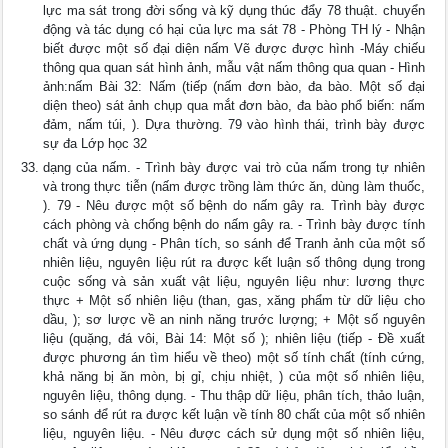
lực ma sát trong đời sống và kỹ dụng thúc đẩy 78 thuật. chuyển
động và tác dụng có hại của lực ma sát 78 - Phòng TH lý - Nhận
biết được một số đại diện nấm Vẽ được được hình -Máy chiếu
thông qua quan sát hình ảnh, mẫu vật nấm thông qua quan - Hình
ảnh:nấm Bài 32: Nấm (tiếp (nấm đơn bào, đa bào. Một số đại
diện theo) sát ảnh chụp qua mắt đơn bào, đa bào phổ biến: nấm
đảm, nấm túi, ). Dựa thường. 79 vào hình thái, trình bày được
sự đa Lớp học 32
dạng của nấm. - Trình bày được vai trò của nấm trong tự nhiên
và trong thực tiễn (nấm được trồng làm thức ăn, dùng làm thuốc,
). 79 - Nêu được một số bệnh do nấm gây ra. Trình bày được
cách phòng và chống bệnh do nấm gây ra. - Trình bày được tính
chất và ứng dụng - Phân tích, so sánh để Tranh ảnh của một số
nhiên liệu, nguyên liệu rút ra được kết luận số thông dụng trong
cuộc sống và sản xuất vật liệu, nguyên liệu như: lương thực
thực + Một số nhiên liệu (than, gas, xăng phẩm từ dữ liệu cho
dầu, ); sơ lược về an ninh năng trước lượng; + Một số nguyên
liệu (quặng, đá vôi, Bài 14: Một số ); nhiên liệu (tiếp - Đề xuất
được phương án tìm hiểu về theo) một số tính chất (tính cứng,
khả năng bị ăn mòn, bị gỉ, chịu nhiệt, ) của một số nhiên liệu,
nguyên liệu, thông dụng. - Thu thập dữ liệu, phân tích, thảo luận,
so sánh để rút ra được kết luận về tính 80 chất của một số nhiên
liệu, nguyên liệu. - Nêu được cách sử dụng một số nhiên liệu,