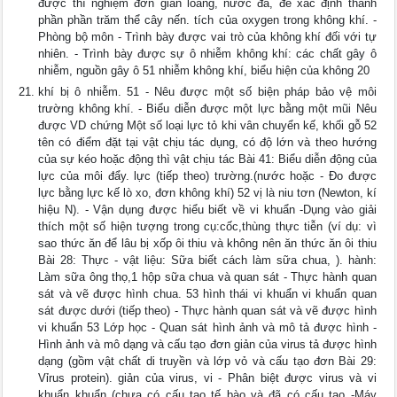
được thí nghiệm đơn giản loãng, nước đá, để xác định thành
phần phần trăm thể cây nến. tích của oxygen trong không khí. -
Phòng bộ môn - Trình bày được vai trò của không khí đối với tự
nhiên. - Trình bày được sự ô nhiễm không khí: các chất gây ô
nhiễm, nguồn gây ô 51 nhiễm không khí, biểu hiện của không 20
khí bị ô nhiễm. 51 - Nêu được một số biện pháp bảo vệ môi
trường không khí. - Biểu diễn được một lực bằng một mũi Nêu
được VD chứng Một số loại lực tỏ khi vân chuyển kế, khối gỗ 52
tên có điểm đặt tại vật chịu tác dụng, có độ lớn và theo hướng
của sự kéo hoặc động thì vật chịu tác Bài 41: Biểu diễn động của
lực của môi đẩy. lực (tiếp theo) trường.(nước hoặc - Đo được
lực bằng lực kế lò xo, đơn không khí) 52 vị là niu tơn (Newton, kí
hiệu N). - Vận dụng được hiểu biết về vi khuẩn -Dụng vào giải
thích một số hiện tượng trong cụ:cốc,thùng thực tiễn (ví dụ: vì
sao thức ăn để lâu bị xốp ôi thiu và không nên ăn thức ăn ôi thiu
Bài 28: Thực - vật liệu: Sữa biết cách làm sữa chua, ). hành:
Làm sữa ông thọ,1 hộp sữa chua và quan sát - Thực hành quan
sát và vẽ được hình chua. 53 hình thái vi khuẩn vi khuẩn quan
sát được dưới (tiếp theo) - Thực hành quan sát và vẽ được hình
vi khuẩn 53 Lớp học - Quan sát hình ảnh và mô tả được hình -
Hình ảnh và mô dạng và cấu tạo đơn giản của virus tả được hình
dạng (gồm vật chất di truyền và lớp vỏ và cấu tạo đơn Bài 29:
Vỉrus protein). giản của virus, vi - Phân biệt được virus và vi
khuẩn khuẩn (chưa có cấu tạo tế bào và đã có cấu tạo -Máy