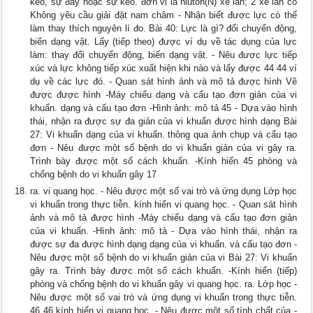
kéo, sự đẩy hoặc sự kéo. đơn vị là niuton(N) xe lăn; 2 xe lăn có
Không yêu cầu giải đặt nam châm - Nhận biết được lực có thế
làm thay thích nguyên lí đo. Bài 40: Lực là gì? đổi chuyển động,
biến dạng vật. Lấy (tiếp theo) được ví dụ về tác dụng của lực
làm: thay đổi chuyển động, biến dạng vật. - Nêu được lực tiếp
xúc và lực không tiếp xúc xuất hiện khi nào và lấy được 44 44 ví
dụ về các lực đó. - Quan sát hình ảnh và mô tả được hình Vẽ
được được hình -Máy chiếu dạng và cấu tạo đơn giản của vi
khuẩn. dạng và cấu tạo đơn -Hình ảnh: mô tả 45 - Dựa vào hình
thái, nhận ra được sự đa giản của vi khuẩn được hình dạng Bài
27: Vi khuẩn dạng của vi khuẩn. thông qua ảnh chụp và cấu tạo
đơn - Nêu được một số bệnh do vi khuẩn giản của vi gây ra.
Trình bày được một số cách khuẩn. -Kính hiển 45 phòng và
chống bệnh do vi khuẩn gây 17
ra. vi quang học. - Nêu được một số vai trò và ứng dụng Lớp học
vi khuẩn trong thực tiễn. kính hiển vi quang học. - Quan sát hình
ảnh và mô tả được hình -Máy chiếu dạng và cấu tạo đơn giản
của vi khuẩn. -Hình ảnh: mô tả - Dựa vào hình thái, nhận ra
được sự đa được hình dạng dạng của vi khuẩn. và cấu tạo đơn -
Nêu được một số bệnh do vi khuẩn giản của vi Bài 27: Vi khuẩn
gây ra. Trình bày được một số cách khuẩn. -Kính hiển (tiếp)
phòng và chống bệnh do vi khuẩn gây vi quang học. ra. Lớp học -
Nêu được một số vai trò và ứng dụng vi khuẩn trong thực tiễn.
46 46 kính hiển vi quang học. - Nêu được một số tính chất của -