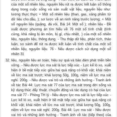
của một số nhiên liệu, nguyên liệu rút ra được kết luận số thông
dụng trong cuộc sống và sản xuất vật liệu, nguyên liệu như:
lương thực thực + Một số nhiên liệu (than, gas, xăng phẩm từ
dữ liệu cho dầu, ); sơ lược về an ninh năng trước lượng; + Một
số nguyên liệu (quặng, đá vôi, Bài 14: Một số ); nhiên liệu - Đề
xuất được phương án tìm hiểu về 76 một số tính chất (tính
cứng, khả năng bị ăn mòn, bị gỉ, chịu nhiệt, ) của một số nhiên
liệu, nguyên liệu, thông dụng. - Thu thập dữ liệu, phân tích, thảo
luận, so sánh để rút ra được kết luận về tính chất của một số
nhiên liệu, nguyên liệu. 76 - Nêu được cách sử dụng một số
nhiên 31
liệu, nguyên liệu an toàn, hiệu sự quả và bảo đảm phát triển bền
vững. - Nêu được lực ma sát là lực tiếp xúc - Lực kế lò xo, xuất
hiện ở bề mặt tiếp xúc giữa hai quả nặng có khối vật; khái niệm
về lức ma sát trượt; khái lượng 50g, 100g, niệm về lực ma sát
nghỉ. 200g. - Nêu được vai trò và những ảnh hưởng - Tranh ảnh
về tác Bài 44: Lực ma sát 77 của lực ma sát trong đời sống và
kỹ dụng thúc đẩy thuật. chuyển động và tác dụng có hại của lực
ma sát 77 - Phòng TH lý - Nêu được lực ma sát là lực tiếp xúc -
Lực kế lò xo, xuất hiện ở bề mặt tiếp xúc giữa hai quả nặng có
khối vật; khái niệm về lức ma sát trượt; khái lượng 50g, 100g,
niệm về lực ma sát nghỉ. 200g. Bài 44: Lực ma sát - Nêu được
vai trò và những ảnh hưởng - Tranh ảnh về tác (tiếp theo) của