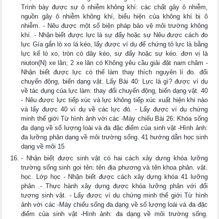
Trình bày được sự ô nhiễm không khí: các chất gây ô nhiễm,
nguồn gây ô nhiễm không khí, biểu hiện của không khí bị ô
nhiễm. - Nêu được một số biện pháp bảo vệ môi trường không
khí. - Nhận biết được lực là sự đẩy hoặc sự Nêu được cách đo
lực Gía gắn lò xo lá kéo, lấy được ví dụ để chứng tỏ lực là bằng
lực kế lò xo, tròn có dây kéo, sự đẩy hoặc sự kéo. đơn vị là
niuton(N) xe lăn; 2 xe lăn có Không yêu cầu giải đặt nam châm -
Nhận biết được lực có thế làm thay thích nguyên lí đo. đổi
chuyển động, biến dạng vật. Lấy Bài 40: Lực là gì? được ví dụ
về tác dụng của lực làm: thay đổi chuyển động, biến dạng vật. 40
- Nêu được lực tiếp xúc và lực không tiếp xúc xuất hiện khi nào
và lấy được 40 ví dụ về các lực đó. - Lấy được ví dụ chứng
minh thế giới Từ hình ảnh với các -Máy chiếu Bài 26: Khóa sống
đa dạng về số lượng loài và đa đặc điểm của sinh vật -Hình ảnh:
đa lưỡng phân dạng về môi trường sống. 41 hướng dẫn học sinh
dạng về môi 15
- Nhận biết được sinh vật có hai cách xây dưng khóa lưỡng
trường sống sinh gọi tên: tên địa phương và tên khoa phân. vật.
học. Lớp học - Nhận biết được cách xây dựng khóa 41 lưỡng
phân .- Thực hành xây dựng được khóa lưỡng phân với đối
tượng sinh vật. - Lấy được ví dụ chứng minh thế giới Từ hình
ảnh với các -Máy chiếu sống đa dạng về số lượng loài và đa đặc
điểm của sinh vật -Hình ảnh: đa dạng về môi trường sống.