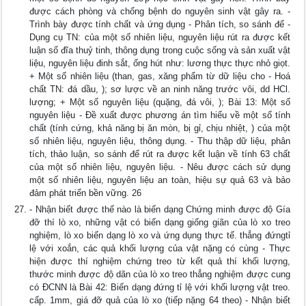
được cách phòng và chống bệnh do nguyên sinh vật gây ra. -
Trình bày được tính chất và ứng dụng - Phân tích, so sánh để -
Dụng cụ TN: của một số nhiên liệu, nguyên liệu rút ra được kết
luận số đĩa thuỷ tinh, thông dụng trong cuộc sống và sản xuất vật
liệu, nguyên liệu đinh sắt, ống hút như: lương thực thực nhỏ giọt.
+ Một số nhiên liệu (than, gas, xăng phẩm từ dữ liệu cho - Hoá
chất TN: đá dầu, ); sơ lược về an ninh năng trước vôi, dd HCl.
lượng; + Một số nguyên liệu (quặng, đá vôi, ); Bài 13: Một số
nguyên liệu - Đề xuất được phương án tìm hiểu về một số tính
chất (tính cứng, khả năng bị ăn mòn, bị gỉ, chịu nhiệt, ) của một
số nhiên liệu, nguyên liệu, thông dụng. - Thu thập dữ liệu, phân
tích, thảo luận, so sánh để rút ra được kết luận về tính 63 chất
của một số nhiên liệu, nguyên liệu. - Nêu được cách sử dụng
một số nhiên liệu, nguyên liệu an toàn, hiệu sự quả 63 và bảo
đảm phát triển bền vững. 26
- Nhận biết được thế nào là biến dạng Chứng minh được độ Gía
đỡ thí lò xo, những vật có biến dạng giống giãn của lò xo treo
nghiệm, lò xo biến dạng lò xo và ứng dụng thực tế. thẳng đứngtỉ
lệ với xoắn, các quả khối lượng của vật nặng có cùng - Thực
hiện được thí nghiệm chứng treo từ kết quả thí khối lượng,
thước minh được độ dãn của lò xo treo thẳng nghiệm được cung
có ĐCNN là Bài 42: Biến dạng đứng tỉ lệ với khối lượng vật treo.
cấp. 1mm, giá đỡ quả của lò xo (tiếp nặng 64 theo) - Nhận biết