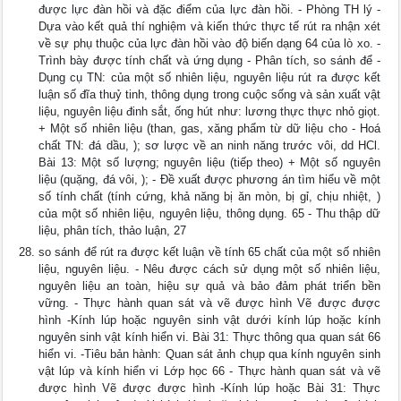
được lực đàn hồi và đặc điểm của lực đàn hồi. - Phòng TH lý -
Dựa vào kết quả thí nghiệm và kiến thức thực tế rút ra nhận xét
về sự phụ thuộc của lực đàn hồi vào độ biến dạng 64 của lò xo. -
Trình bày được tính chất và ứng dụng - Phân tích, so sánh để -
Dụng cụ TN: của một số nhiên liệu, nguyên liệu rút ra được kết
luận số đĩa thuỷ tinh, thông dụng trong cuộc sống và sản xuất vật
liệu, nguyên liệu đinh sắt, ống hút như: lương thực thực nhỏ giọt.
+ Một số nhiên liệu (than, gas, xăng phẩm từ dữ liệu cho - Hoá
chất TN: đá dầu, ); sơ lược về an ninh năng trước vôi, dd HCl.
Bài 13: Một số lượng; nguyên liệu (tiếp theo) + Một số nguyên
liệu (quặng, đá vôi, ); - Đề xuất được phương án tìm hiểu về một
số tính chất (tính cứng, khả năng bị ăn mòn, bị gỉ, chịu nhiệt, )
của một số nhiên liệu, nguyên liệu, thông dụng. 65 - Thu thập dữ
liệu, phân tích, thảo luận, 27
so sánh để rút ra được kết luận về tính 65 chất của một số nhiên
liệu, nguyên liệu. - Nêu được cách sử dụng một số nhiên liệu,
nguyên liệu an toàn, hiệu sự quả và bảo đảm phát triển bền
vững. - Thực hành quan sát và vẽ được hình Vẽ được được
hình -Kính lúp hoặc nguyên sinh vật dưới kính lúp hoặc kính
nguyên sinh vật kính hiển vi. Bài 31: Thực thông qua quan sát 66
hiển vi. -Tiêu bản hành: Quan sát ảnh chụp qua kính nguyên sinh
vật lúp và kính hiển vi Lớp học 66 - Thực hành quan sát và vẽ
được hình Vẽ được được hình -Kính lúp hoặc Bài 31: Thực