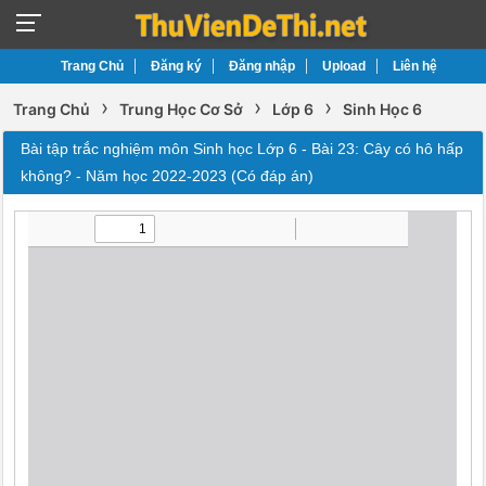
Trang Chủ
Đăng ký
Đăng nhập
Upload
Liên hệ
›
›
›
Trang Chủ
Trung Học Cơ Sở
Lớp 6
Sinh Học 6
Bài tập trắc nghiệm môn Sinh học Lớp 6 - Bài 23: Cây có hô hấp
không? - Năm học 2022-2023 (Có đáp án)