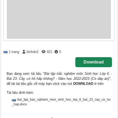
1 trang
binhdn2
821
0
Download
Bạn đang xem tài liệu
"Bài tập trắc nghiệm môn Sinh học Lớp 6 -
Bài 23: Cây có hô hấp không? - Năm học 2022-2023 (Có đáp án)"
,
để tải tài liệu gốc về máy bạn click vào nút
DOWNLOAD
ở trên
Tài liệu đính kèm:
bai_tap_trac_nghiem_mon_sinh_hoc_lop_6_bai_23_cay_co_ho
_hap.docx