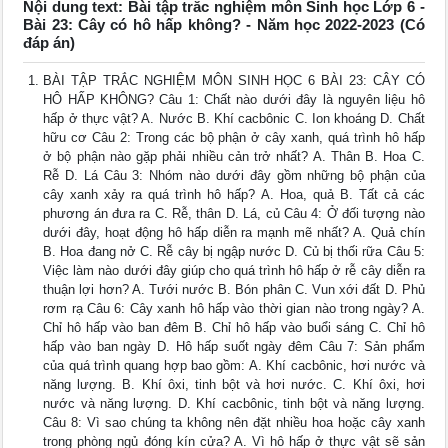
Nội dung text: Bài tập trắc nghiệm môn Sinh học Lớp 6 -
Bài 23: Cây có hô hấp không? - Năm học 2022-2023 (Có
đáp án)
BÀI TẬP TRẮC NGHIỆM MÔN SINH HỌC 6 BÀI 23: CÂY CÓ
HÔ HẤP KHÔNG? Câu 1: Chất nào dưới đây là nguyên liệu hô
hấp ở thực vật? A. Nước B. Khí cacbônic C. Ion khoáng D. Chất
hữu cơ Câu 2: Trong các bộ phận ở cây xanh, quá trình hô hấp
ở bộ phận nào gặp phải nhiều cản trở nhất? A. Thân B. Hoa C.
Rễ D. Lá Câu 3: Nhóm nào dưới đây gồm những bộ phận của
cây xanh xảy ra quá trình hô hấp? A. Hoa, quả B. Tất cả các
phương án đưa ra C. Rễ, thân D. Lá, củ Câu 4: Ở đối tượng nào
dưới đây, hoạt động hô hấp diễn ra mạnh mẽ nhất? A. Quả chín
B. Hoa đang nở C. Rễ cây bị ngập nước D. Củ bị thối rữa Câu 5:
Việc làm nào dưới đây giúp cho quá trình hô hấp ở rễ cây diễn ra
thuận lợi hơn? A. Tưới nước B. Bón phân C. Vun xới đất D. Phủ
rơm rạ Câu 6: Cây xanh hô hấp vào thời gian nào trong ngày? A.
Chỉ hô hấp vào ban đêm B. Chỉ hô hấp vào buổi sáng C. Chỉ hô
hấp vào ban ngày D. Hô hấp suốt ngày đêm Câu 7: Sản phẩm
của quá trình quang hợp bao gồm: A. Khí cacbônic, hơi nước và
năng lượng. B. Khí ôxi, tinh bột và hơi nước. C. Khí ôxi, hơi
nước và năng lượng. D. Khí cacbônic, tinh bột và năng lượng.
Câu 8: Vì sao chúng ta không nên đặt nhiều hoa hoặc cây xanh
trong phòng ngủ đóng kín cửa? A. Vì hô hấp ở thực vật sẽ sản