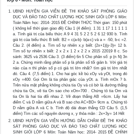
UBND HUYỆN GIA VIỄN ĐỀ THI KHẢO SÁT PHÒNG GIÁO
DỤC VÀ ĐÀO TẠO CHẤT LƯỢNG HỌC SINH GIỎI LỚP 6 Môn:
Toán Năm học: 2014- 2015 ĐỀ CHÍNH THỨC Thời gian: 150 phút
( không kể thời gian giao đề) Câu 1 (4 điểm). 1 31 1 17 1 1 1 1 1
a. Tính giá trị của biểu thức A 9 4 31 5 2 2 5 2 6 12 930 b. Tính
giá trị của biểu thức B biết: B2 = c(a-b)- b(a-c) và a = -50, b-c =2.
Câu 2. (4 điểm) a. Tìm số tự nhiên x,y biết: (2x+1)(y-3)= 12 b.
Tìm số tự nhiên x biết: 2 x 2 x 1 2 x 2 2 x 2015 22019 8 c. So
sánh: 3625 và 2536 Câu 3. (3 điểm) 6n 5 Cho phân số: p (n N) 3n
2 a. Chứng minh rằng phân số p là phân số tối giản b. Với giá trị
nào của n thì phân số p có giá trị lớn nhất? tìm giá trị lớn nhất
đó. Câu 4. (7,5 điểm) 1. Cho hai góc kề bù xOy và yOt, trong đó
xOy =400. Gọi Om là tia phân giác của yOt. a. Tính mOx ? b.
Trên nửa mặt phẳng không chứa tia Oy và có bờ là đường thẳng
chứa tia Ox, vẽ tia On sao cho xOn=700 . Chứng tỏ tia Om và
tia On là hai tia đối nhau 2. Vẽ đoạn thẳng AB =6cm. Lấy hai
điểm C và D nằm giữa A và B sao cho AC+BD= 9cm a. Chứng tỏ
D nằm giữa A và C b. Tính độ dài đoạn thẳng CD Câu 5. (1,5
điểm) Tìm các số nguyên dương x, y thỏa mãn : 2x+3y= 14 Hết
UBND HUYỆN GIA VIỄN HƯỚNG DẪN CHẤM ĐỀ THI KHẢO
SÁT PHÒNG GIÁO DỤC VÀ ĐÀO TẠO CHẤT LƯỢNG HỌC
SINH GIỎI LỚP 6 Môn: Toán Năm học: 2014- 2015 ĐỀ CHÍNH