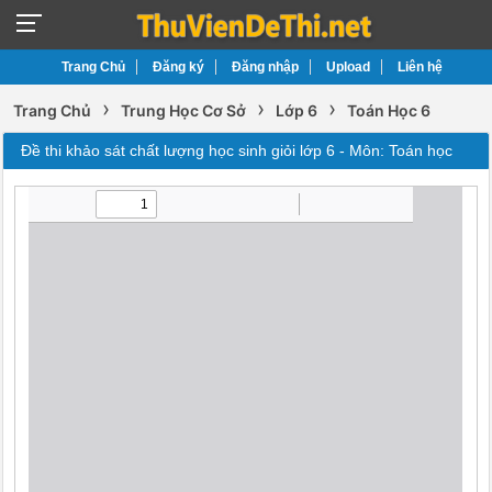
Trang Chủ
Đăng ký
Đăng nhập
Upload
Liên hệ
›
›
›
Trang Chủ
Trung Học Cơ Sở
Lớp 6
Toán Học 6
Đề thi khảo sát chất lượng học sinh giỏi lớp 6 - Môn: Toán học