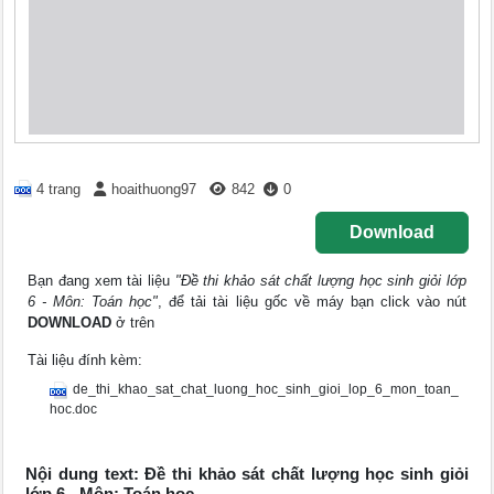
4 trang
hoaithuong97
842
0
Download
Bạn đang xem tài liệu
"Đề thi khảo sát chất lượng học sinh giỏi lớp
6 - Môn: Toán học"
, để tải tài liệu gốc về máy bạn click vào nút
DOWNLOAD
ở trên
Tài liệu đính kèm:
de_thi_khao_sat_chat_luong_hoc_sinh_gioi_lop_6_mon_toan_
hoc.doc
Nội dung text: Đề thi khảo sát chất lượng học sinh giỏi
lớp 6 - Môn: Toán học