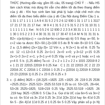
THỨC (Hướng dẫn này gồm 05 câu, 05 trang) CHÚ Ý : - Nếu HS
làm cách khác mà đúng thì vẫn cho điểm tối đa theo thang điểm
của ý đó - Khi học sinh làm bài phải lý luận chặt chẽ mới cho
điểm tối đa theo biểu điểm của ý đó Câu Nội dung Điểm Câu 1 a.
1 31 1 17 1 1 1 1 1 A 9 4 31 5 2 2 5 2 6 12 930 1 31 1 17 1 1 3117
17 21 17 31 21 17 Xet : M 9 4 1 31 5 2 2 5 31 5 2 2 5 31 10 31 1
1 1 1 1 1 1 1 Xet : N 0.5 2 6 12 930 2 2.3 3.4 30.31 1 1 1 1 1 1 1
1 30 1 0.5 2 2 3 3 4 30 31 31 31 17 30 47 0.5 A M N 31 31 31 b.
B2= c(a-b)-b(a-c) = ca-cb-ba+bc=ca-ba=a(c-b) 0.5 thay a=-50, b-
c=2 vào ta được B2=-50.(-2)=100 0.5 do B N nên B=10 0.5 Câu
2 a. (1,5 điểm) (2x+1)(y-3)= 12 Với x, y N 2x+1 là số lẻ. 0.25 Ta
có: 12 =1.12=3.4 0.25 2x+1=1 2x=0 x=0; y-3=12 y=15 0.25
2x+1=3 2x=2 x=1; y-3=1 y=4 0.25 Vậy x=0 và y=1 hoặc x=1 và
y=4 0. 5 b. (1,25 điểm) Ta có : 2 x 2 x 1 2 x 2 2 x 1015 22019 8 2
x 1 21 22 22015 22019 8 0.25 Xet : C 1 21 22 22015 2C 2 22 23
22016 2C C 22016 1 C 22016 1 0.25 2 x (22016 1) 22019 8 22019
23 23 (22016 1) 0.25 2 x 23 0.25 0.25 x 3
c. (1 điểm) 3625 = (18.2)25 =1825 .225 =1825 .26 .219 0.25 2536
=2525.2511= 2525.522= 2525.53.519 0.25 ta có: 53=125, 26=64,
53>26 2525>1825; 519>219 0.25 Vậy 2525.53.519 >1825 .26
.219 hay 3625 <2536 0. 5 Câu 3 a. Gọi d là UC của 6n+5 và 3n+2
ta có: 6n 5d và 3n 2d 0.25 3n 2d 2(3n 2)d hay 6n 4d 0.25
6n 5 - (6n 4)d 1d 0.25 d 1 0.25 6n 5 0.25 Vậy phân số p (n N)