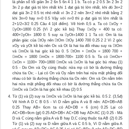
là phân số tối giản 3n 2 6n 5 6n 4 1 1 b. Ta có p 2 0.5 3n 2 3n 2
3n 2 p đạt giá trị lớn nhất khi 1 đạt giá trị lớn nhất, khi đó 3n+2
đạt giá 3n 2 0.5 trị nhỏ nhất vì 3n 2 2 nên 3n+2 nhỏ nhất bằng 2
khi 3n=0 hay n=0 0.5 Vậy với n=0 thì p đạt giá trị lớn nhất là
2+1/2=3/2 0.25 Câu 4 1(4 điểm). Vẽ hình 0,5 a. Ta có xOy +
yOt=1800 0.25 (Vì 2 góc kề bù) Thay xOy = 400 ta có:
400+yOt= 1800 0. 5 suy ra yOt=1400 1 1 Ta có: Om là tia
phân giác của tOy nên tOm tOy 1400 700 0.25 2 2 Vì 2 góc
xOy và yOt kề bù nên Ox và Ot là hai tia đối nhau suy ra tOm
và mOx là hai góc kề bù 0. 5 tOm + mOx = 1800 700 +
mOx = 1800 mOx = 1800-700= 1100 0.5 b. Ta có mOx+
xOn = 1100+ 700=1800 mOx và xOn là hai góc bù nhau (1)
0.5 - Do Om và Oy cùng thuộc nửa mp có bờ là đường thẳng
chứa tia Ox; - Lại có On và Oy nằm trên hai nửa mặt phẳng đối
nhau có bờ là đường thẳng chứa tia Ox nên: Om và On nằm trên
hai nửa mặt phẳng đối nhau có bờ là đường thẳng chứa tia Ox
mOx và xOn là hai góc kề nhau (2) 0.5
Từ (1) và (2) suy ra mOx và xOn là hai góc kề bù. 0.5 2. (3,5đ)
Vẽ hình A D C B 0.5 - Vì D nằm giữa A và B nên: AD+DB=AB
0.25 Thay AB= 6cm ta có AD+DB = 6 (cm) 0.25 Lại có
AC+DB=9cm (gt) 0.25 AD+DB< AC+DB hay AD<AC (1) 0.25 - Mà
D và C cùng nằm giữa A và B hay D,C cùng thuộc tia AB (2) 0.25
Từ (1) và (2) suy ra D nằm giữa A và C 0.5 b, Vì D nằm giữa A