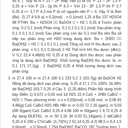
số E ). Suy ra N = 13 – 2P thay vào (I) ta có: P 13 – 2P 1,5 P
0,25 đ + Với P 13 - 2p thì P 4,3 + Với 13 - 2P 1,5 P thì P 3,7
0,25 đ => 3,7 P 4,3 mà P là số nguyên nên P = 4. Vậy X là Beri
(Be). 2) 27,4 9,8 a) n 0,2(mol) ; n 0,1(mol) 1,25 đ Ba 137 H2SO4
98 PTHH: Ba + H2SO4  BaSO4  + H2  0,25 đ Trước phản
ứng: 0,2 0,1 (mol) Phản ứng: 0,1 0,1 0,1 0,1 (mol) Sau phản ứng:
0,1 0 0,1 0,1 (mol) Sau phản ứng còn dư 0,1 mol Ba nên Ba sẽ
tiếp tục phản ứng với H2O trong dung dịch: Ba + 2H2O 
Ba(OH)2 + H2  0,1 0,1 0,1 (mol) Tổng số mol H thu được sau 2
phản ứng: n 0,1 0,1 0,2(mol) 2 H2 Thể tích khí thu được (đktc):
V 0,2 22,4 4,48(lít) H2 0,25 đ b) Dung dịch thu được sau phản
ứng là dung dịch Ba(OH)2. Khối lượng Ba(OH) thu được là: m
0,1 171 17,1(g) . 2 Ba(OH)2 0,25 đ Khối lượng dung dịch sau
phản ứng:
m 27,4 100 m m 27,4 100 0,1 233 0,2 2 103,7(g) dd BaSO4 H2
Nồng độ dung dịch sau phản ứng: 0,25 đ 17,1 C% 100% 16,49%
dd Ba(OH)2 103,7 0,25 đ Câu 3: (2,25 điểm) Phần Nội dung trình
bày Điểm 1) 0,672 n 0,03 mol 1đ H2S 22,4 CaS + 2HBr CaBr2 +
H2S  Theo phương trình: n n n 0,03(mol); n 0,06 mol; m 0,06 81
4,86(g) CaS CaBr2 H2S HBr HBr m m 0,03 72 2,16 (gam); m 0,03
200 6(gam) CaS CaBr2 0,25 đ 4,86 100 m 50(gam) 1 9,72 0,25 đ
Áp dụng ĐLBTKL: m m 50 2,16 34 0,03 51,14(gam) 2 ddCaBr2
0,25 đ 6 100 x C%CaBr 11,73(%) 2 51,14 0,25 đ 2) 98,5 n 0,4 1,5
0,6(mol) ; n 0,5(mol) 1,25đ Ba(OH)2 BaCO3 197 Trường hợp 1: