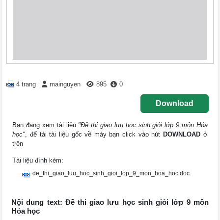
4 trang
mainguyen
895
0
Download
Bạn đang xem tài liệu
"Đề thi giao lưu học sinh giỏi lớp 9 môn Hóa
học"
, để tải tài liệu gốc về máy bạn click vào nút
DOWNLOAD
ở
trên
Tài liệu đính kèm:
de_thi_giao_luu_hoc_sinh_gioi_lop_9_mon_hoa_hoc.doc
Nội dung text: Đề thi giao lưu học sinh giỏi lớp 9 môn
Hóa học