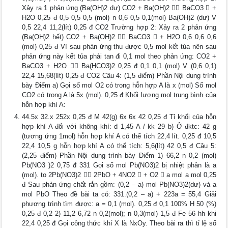
Xảy ra 1 phản ứng (Ba(OH)2 dư) CO2 + Ba(OH)2  BaCO3  +
H2O 0,25 đ 0,5 0,5 0,5 (mol) n 0,6 0,5 0,1(mol) Ba(OH)2 (dư) V
0,5 22,4 11,2(lít) 0,25 đ CO2 Trường hợp 2: Xảy ra 2 phản ứng
(Ba(OH)2 hết) CO2 + Ba(OH)2  BaCO3  + H2O 0,6 0,6 0,6
(mol) 0,25 đ Vì sau phản ứng thu được 0,5 mol kết tủa nên sau
phản ứng này kết tủa phải tan đi 0,1 mol theo phản ứng: CO2 +
BaCO3 + H2O  Ba(HCO3)2 0,25 đ 0,1 0,1 (mol) V (0,6 0,1)
22,4 15,68(lít) 0,25 đ CO2 Câu 4: (1,5 điểm) Phần Nội dung trình
bày Điểm a) Gọi số mol O2 có trong hỗn hợp A là x (mol) Số mol
CO2 có trong A là 5x (mol). 0,25 đ Khối lượng mol trung bình của
hỗn hợp khí A:
44.5x 32.x 252x 0,25 đ M 42(g) 6x 6x 42 0,25 đ Tỉ khối của hỗn
hợp khí A đối với không khí: d 1,45 A / kk 29 b) Ở đktc: 42 g
(tương ứng 1mol) hỗn hợp khí A có thể tích 22,4 lít. 0,25 đ 10,5
22,4 10,5 g hỗn hợp khí A có thể tích: 5,6(lít) 42 0,5 đ Câu 5:
(2,25 điểm) Phần Nội dung trình bày Điểm 1) 66,2 n 0,2 (mol)
Pb(NO3 )2 0,75 đ 331 Gọi số mol Pb(NO3)2 bị nhiệt phân là a
(mol). to 2Pb(NO3)2  2PbO + 4NO2  + O2  a mol a mol 0,25
đ Sau phản ứng chất rắn gồm: (0,2 – a) mol Pb(NO3)2(dư) và a
mol PbO Theo đề bài ta có: 331.(0,2 – a) + 223a = 55,4 Giải
phương trình tìm được: a = 0,1 (mol). 0,25 đ 0,1 100% H 50 (%)
0,25 đ 0,2 2) 11,2 6,72 n 0,2(mol); n 0,3(mol) 1,5 đ Fe 56 hh khi
22,4 0,25 đ Gọi công thức khí X là NxOy. Theo bài ra thì tỉ lệ số