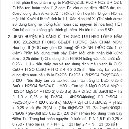
nhiệt phân theo phản ứng: to Pb(NO3)2  PbO + NO2  + O2 
2) Hòa tan hoàn toàn 11,2 gam Fe vào dung dịch HNO3 dư, thu
được dung dịch A và 6,72 lít (đktc) hỗn hợp khí B gồm NO và
một khí X với tỉ lệ thể tích là 1:1. Xác định khí X. (Thí sinh được
sử dụng bảng hệ thống tuần hoàn các nguyên tố hóa học) HẾT
Cán bộ coi thi không giải thích gì thêm. Họ tên thí sinh SBD:
UBND HUYỆN BÙ ĐĂNG KÌ THI GIAO LƯU HSG LỚP 8 NĂM
HỌC 2012-2013 PHÒNG GD&ĐT HƯỚNG DẪN CHẤM MÔN:
Hóa học 9 (HDC này gồm 03 trang) ĐỀ CHÍNH THỨC Câu 1: (2
điểm) Phần Nội dung trình bày Điểm Mỗi chất nhận biết đúng
được 0,25 điểm 1) Cho dung dịch H2SO4 loãng vào các chất rắn:
0,25 đ 1 đ - Nếu thấy tan và tạo dung dịch màu xanh là CuO:
CuO + H SO CuSO + H O 2 4 4 2 0,25 đ - Nếu thấy tan và tạo
dung dịch màu nâu đỏ là Fe2O3: Fe2O3 + 3H2SO4 Fe2(SO4)3 +
3H2O - Nếu thấy tan và tạo kết tủa màu trắng là BaO: 0,25 đ
BaO + H2SO4 BaSO4  + H2O - Còn lại là MgO 0,25 đ MgO +
H2SO4 MgSO4 + H2O 2) 0,25 đ a) Ba + 2H2O  Ba(OH)2 + H2
 1,0 đ 0,25 đ b) Fe3O4 + 4H2SO4(loãng)  FeSO4 +
Fe2(SO4)3 + 4H2O 0,25 đ c) MxOy + 2yHCl  xMCl2y + yH2O
x 0,25 đ d) (5a–2b)Al + (18a–6b)HNO3  (5a–2b)Al(NO3)3+
3NaOb +(9a–3b)H2O Câu 2: ( 2,0 điểm) Phần Nội dung trình bày
Điểm 1) - Trong hạt nhân nguyên tử luôn có: P N 1,5 P (I) 0,25 đ
0,75đ - Theo bài ra: P + N + E = 13 Hay 2P + N = 13 (do số P =