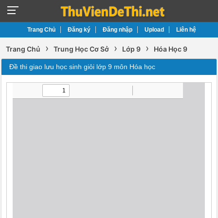
Trang Chủ
Đăng ký
Đăng nhập
Upload
Liên hệ
›
›
›
Trang Chủ
Trung Học Cơ Sở
Lớp 9
Hóa Học 9
Đề thi giao lưu học sinh giỏi lớp 9 môn Hóa học