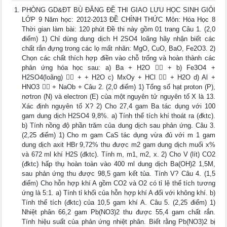
PHÒNG GD&ĐT BÙ ĐĂNG ĐỀ THI GIAO LƯU HỌC SINH GIỎI
LỚP 9 Năm học: 2012-2013 ĐỀ CHÍNH THỨC Môn: Hóa Học 8
Thời gian làm bài: 120 phút Đề thi này gồm 01 trang Câu 1. (2,0
điểm) 1) Chỉ dùng dung dịch H 2SO4 loãng hãy nhận biết các
chất rắn đựng trong các lọ mất nhãn: MgO, CuO, BaO, Fe2O3. 2)
Chọn các chất thích hợp điền vào chỗ trống và hoàn thành các
phản ứng hóa học sau: a) Ba + H2O  + b) Fe3O4 +
H2SO4(loãng)  + + H2O c) MxOy + HCl  + H2O d) Al +
HNO3  + NaOb + Câu 2. (2,0 điểm) 1) Tổng số hạt proton (P),
nơtron (N) và electron (E) của một nguyên tử nguyên tố X là 13.
Xác định nguyên tố X? 2) Cho 27,4 gam Ba tác dụng với 100
gam dung dịch H2SO4 9,8%. a) Tính thể tích khí thoát ra (đktc).
b) Tính nồng độ phần trăm của dung dịch sau phản ứng. Câu 3.
(2,25 điểm) 1) Cho m gam CaS tác dụng vừa đủ với m 1 gam
dung dịch axit HBr 9,72% thu được m2 gam dung dịch muối x%
và 672 ml khí H2S (đktc). Tính m, m1, m2, x. 2) Cho V (lít) CO2
(đktc) hấp thụ hoàn toàn vào 400 ml dung dịch Ba(OH)2 1,5M,
sau phản ứng thu được 98,5 gam kết tủa. Tính V? Câu 4. (1,5
điểm) Cho hỗn hợp khí A gồm CO2 và O2 có tỉ lệ thể tích tương
ứng là 5:1. a) Tính tỉ khối của hỗn hợp khí A đối với không khí. b)
Tính thể tích (đktc) của 10,5 gam khí A. Câu 5. (2,25 điểm) 1)
Nhiệt phân 66,2 gam Pb(NO3)2 thu được 55,4 gam chất rắn.
Tính hiệu suất của phản ứng nhiệt phân. Biết rằng Pb(NO3)2 bị