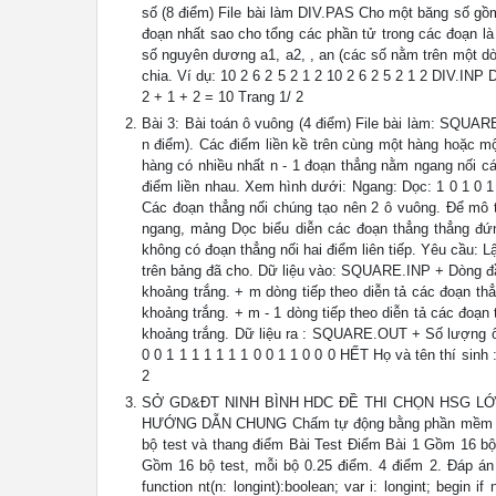
số (8 điểm) File bài làm DIV.PAS Cho một băng số gồ
đoạn nhất sao cho tổng các phần tử trong các đoạn là
số nguyên dương a1, a2, , an (các số nằm trên một dò
chia. Ví dụ: 10 2 6 2 5 2 1 2 10 2 6 2 5 2 1 2 DIV.INP
2 + 1 + 2 = 10 Trang 1/ 2
Bài 3: Bài toán ô vuông (4 điểm) File bài làm: SQU
n điểm). Các điểm liền kề trên cùng một hàng hoặc m
hàng có nhiều nhất n - 1 đoạn thẳng nằm ngang nối cá
điểm liền nhau. Xem hình dưới: Ngang: Dọc: 1 0 1 0 1 
Các đoạn thẳng nối chúng tạo nên 2 ô vuông. Để mô 
ngang, mảng Dọc biểu diễn các đoạn thẳng thẳng đứng
không có đoạn thẳng nối hai điểm liên tiếp. Yêu cầu: 
trên bảng đã cho. Dữ liệu vào: SQUARE.INP + Dòng đầ
khoảng trắng. + m dòng tiếp theo diễn tả các đoạn t
khoảng trắng. + m - 1 dòng tiếp theo diễn tả các đoạ
khoảng trắng. Dữ liệu ra : SQUARE.OUT + Số lượng 
0 0 1 1 1 1 1 1 1 0 0 1 1 0 0 0 HẾT Họ và tên thí sinh
2
SỞ GD&ĐT NINH BÌNH HDC ĐỀ THI CHỌN HSG LỚP 9 
HƯỚNG DẪN CHUNG Chấm tự động bằng phần mềm AMM2
bộ test và thang điểm Bài Test Điểm Bài 1 Gồm 16 bộ 
Gồm 16 bộ test, mỗi bộ 0.25 điểm. 4 điểm 2. Đáp án Hế
function nt(n: longint):boolean; var i: longint; begin if