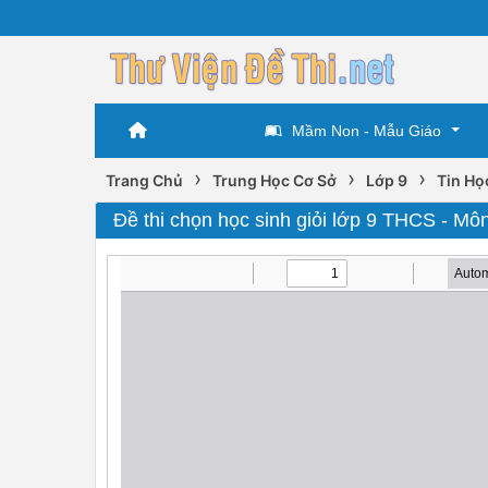
Mầm Non - Mẫu Giáo
›
›
›
Trang Chủ
Trung Học Cơ Sở
Lớp 9
Tin Họ
Đề thi chọn học sinh giỏi lớp 9 THCS - Môn