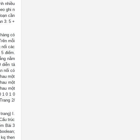
nh nhiều
eo ghi n
đoạn cần
ạn 3: 5 +
 hàng có
Trên mỗi
 nối các
 5 điểm.
hẳng nằm
 diễn tả
n nối có
nhau một
nhau một
nhau một
 1 0 1 0
 Trang 2/
ang) I.
ấu trúc
ểm Bài 3
boolean;
f kq then