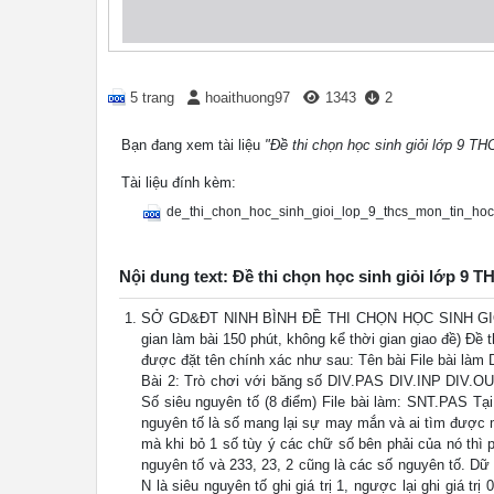
5 trang
hoaithuong97
1343
2
Bạn đang xem tài liệu
"Đề thi chọn học sinh giỏi lớp 9 TH
Tài liệu đính kèm:
de_thi_chon_hoc_sinh_gioi_lop_9_thcs_mon_tin_hoc
Nội dung text: Đề thi chọn học sinh giỏi lớp 9 T
SỞ GD&ĐT NINH BÌNH ĐỀ THI CHỌN HỌC SINH GIỎ
gian làm bài 150 phút, không kể thời gian giao đề) Đề t
được đặt tên chính xác như sau: Tên bài File bài là
Bài 2: Trò chơi với băng số DIV.PAS DIV.INP DIV
Số siêu nguyên tố (8 điểm) File bài làm: SNT.PAS Tạ
nguyên tố là số mang lại sự may mắn và ai tìm được 
mà khi bỏ 1 số tùy ý các chữ số bên phải của nó thì p
nguyên tố và 233, 23, 2 cũng là các số nguyên tố. D
N là siêu nguyên tố ghi giá trị 1, ngược lại ghi giá