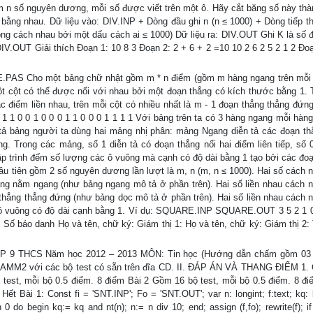
m n số nguyên dương, mỗi số được viết trên một ô. Hãy cắt băng số này thà
 bằng nhau. Dữ liệu vào: DIV.INP + Dòng đầu ghi n (n ≤ 1000) + Dòng tiếp th
ng cách nhau bởi một dấu cách ai ≤ 1000) Dữ liệu ra: DIV.OUT Ghi K là số 
 DIV.OUT Giải thích Đoạn 1: 10 8 3 Đoạn 2: 2 + 6 + 2 =10 10 2 6 2 5 2 1 2 Đo
ARE.PAS Cho một bảng chữ nhật gồm m * n điểm (gồm m hàng ngang trên mỗi
ột cột có thể được nối với nhau bởi một đoạn thẳng có kích thước bằng 1. 
c điểm liền nhau, trên mỗi cột có nhiều nhất là m - 1 đoạn thẳng thẳng đứng
1 1 0 0 1 0 0 0 1 1 0 0 0 1 1 1 1 Với bảng trên ta có 3 hàng ngang mỗi hàng
tả bảng người ta dùng hai mảng nhị phân: mảng Ngang diễn tả các đoạn t
. Trong các mảng, số 1 diễn tả có đoạn thẳng nối hai điểm liên tiếp, số 0
Lập trình đếm số lượng các ô vuông mà cạnh có độ dài bằng 1 tạo bởi các đoạ
u tiên gồm 2 số nguyên dương lần lượt là m, n (m, n ≤ 1000). Hai số cách 
hẳng nằm ngang (như bảng ngang mô tả ở phần trên). Hai số liền nhau cách 
n thẳng thẳng đứng (như bảng dọc mô tả ở phần trên). Hai số liền nhau cách 
ô vuông có độ dài cạnh bằng 1. Ví dụ: SQUARE.INP SQUARE.OUT 3 5 2 1 0
 : Số báo danh Họ và tên, chữ ký: Giám thị 1: Họ và tên, chữ ký: Giám thị 2:
THCS Năm học 2012 – 2013 MÔN: Tin học (Hướng dẫn chấm gồm 03 tr
 với các bộ test có sẵn trên đĩa CD. II. ĐÁP ÁN VÀ THANG ĐIỂM 1. C
test, mỗi bộ 0.5 điểm. 8 điểm Bài 2 Gồm 16 bộ test, mỗi bộ 0.5 điểm. 8 đi
t Bài 1: Const fi = 'SNT.INP'; Fo = 'SNT.OUT'; var n: longint; f:text; kq: 
 n 0 do begin kq:= kq and nt(n); n:= n div 10; end; assign (f,fo); rewrite(f); i