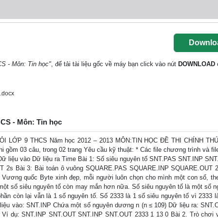
Downlo
CS - Môn: Tin học"
, để tải tài liệu gốc về máy bạn click vào nút
DOWNLOAD
.docx
HCS - Môn: Tin học
I LỚP 9 THCS Năm học 2012 – 2013 MÔN:TIN HỌC ĐỀ THI CHÍNH THỨ
hi gồm 03 câu, trong 02 trang Yêu cầu kỹ thuật: * Các file chương trình và fil
m Dữ liệu vào Dữ liệu ra Time Bài 1: Số siêu nguyên tố SNT.PAS SNT.INP SN
.OUT 2s Bài 3: Bài toán ô vuông SQUARE.PAS SQUARE.INP SQUARE.OUT 2
i Vương quốc Byte xinh đẹp, mỗi người luôn chọn cho mình một con số, th
một số siêu nguyên tố còn may mắn hơn nữa. Số siêu nguyên tố là một số n
hần còn lại vẫn là 1 số nguyên tố. Số 2333 là 1 số siêu nguyên tố vì 2333 l
ữ liệu vào: SNT.INP Chứa một số nguyên dương n (n ≤ 109) Dữ liệu ra: SNT
 trị 0 Ví dụ: SNT.INP SNT.OUT SNT.INP SNT.OUT 2333 1 13 0 Bài 2. Trò chơi 