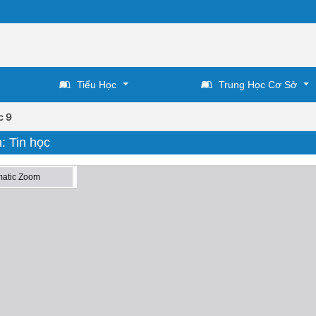
Tiểu Học
Trung Học Cơ Sở
c 9
: Tin học