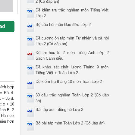
2 (Có đáp án)
Đề kiểm tra trắc nghiệm môn Tiếng Việt
Lớp 2
Bộ câu hỏi môn Đạo đức Lớp 2
ad
Đề cương ôn tập môn Tự nhiên và xã hội
Lớp 2 (Có đáp án)
Đề thi học kì 2 môn Tiếng Anh Lớp 2
Sách Cánh diều
Đề khảo sát chất lượng Tháng 9 môn
Tiếng Việt + Toán Lớp 2
Đề kiểm tra tháng 10 môn Toán Lớp 2
thích hợp
= Bài 4:
30 câu trắc nghiệm Toán Lớp 2 (Có đáp
1 – 35 d.
án)
: x + 10
Bài tập xem đồng hồ Lớp 2
hình B. 2
n Hà nuôi
hiều hơn
Bộ bài tập môn Toán Lớp 2 (Có đáp án)