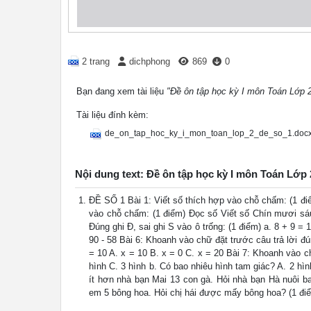
2 trang
dichphong
869
0
Bạn đang xem tài liệu
"Đề ôn tập học kỳ I môn Toán Lớp 2
Tài liệu đính kèm:
de_on_tap_hoc_ky_i_mon_toan_lop_2_de_so_1.doc
Nội dung text: Đề ôn tập học kỳ I môn Toán Lớp 
ĐỀ SỐ 1 Bài 1: Viết số thích hợp vào chỗ chấm: (1 điểm) 
vào chỗ chấm: (1 điểm) Đọc số Viết số Chín mươi sáu.
Đúng ghi Đ, sai ghi S vào ô trống: (1 điểm) a. 8 + 9 = 1
90 - 58 Bài 6: Khoanh vào chữ đặt trước câu trả lời đ
= 10 A. x = 10 B. x = 0 C. x = 20 Bài 7: Khoanh vào ch
hình C. 3 hình b. Có bao nhiêu hình tam giác? A. 2 hìn
ít hơn nhà bạn Mai 13 con gà. Hỏi nhà bạn Hà nuôi ba
em 5 bông hoa. Hỏi chị hái được mấy bông hoa? (1 điểm