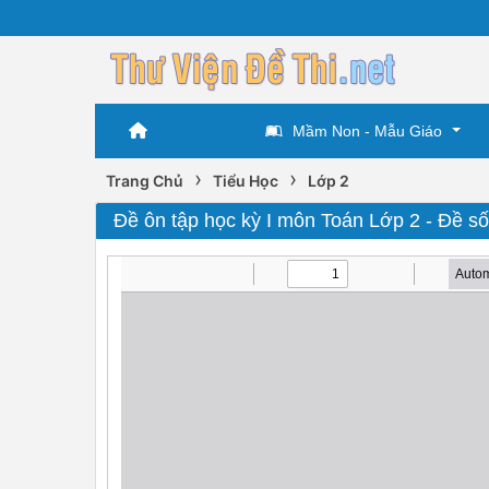
Mầm Non - Mẫu Giáo
›
›
Trang Chủ
Tiểu Học
Lớp 2
Đề ôn tập học kỳ I môn Toán Lớp 2 - Đề số