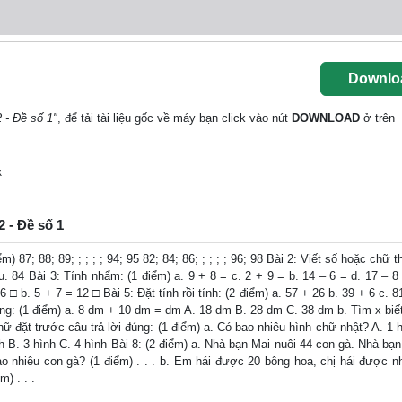
Downlo
 - Đề số 1"
, để tải tài liệu gốc về máy bạn click vào nút
DOWNLOAD
ở trên
x
2 - Đề số 1
87; 88; 89; ; ; ; ; 94; 95 82; 84; 86; ; ; ; ; 96; 98 Bài 2: Viết số hoặc chữ 
 84 Bài 3: Tính nhẩm: (1 điểm) a. 9 + 8 = c. 2 + 9 = b. 14 – 6 = d. 17 – 8 
6 □ b. 5 + 7 = 12 □ Bài 5: Đặt tính rồi tính: (2 điểm) a. 57 + 26 b. 39 + 6 c. 8
úng: (1 điểm) a. 8 dm + 10 dm = dm A. 18 dm B. 28 dm C. 38 dm b. Tìm x biết
ữ đặt trước câu trả lời đúng: (1 điểm) a. Có bao nhiêu hình chữ nhật? A. 1 
h B. 3 hình C. 4 hình Bài 8: (2 điểm) a. Nhà bạn Mai nuôi 44 con gà. Nhà bạ
o nhiêu con gà? (1 điểm) . . . b. Em hái được 20 bông hoa, chị hái được n
) . . .