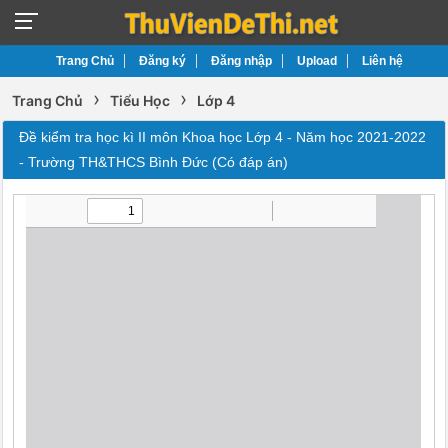
Trang Chủ
Đăng ký
Đăng nhập
Upload
Liên hệ
›
›
Trang Chủ
Tiểu Học
Lớp 4
Đề kiểm tra học kì II môn Khoa học Lớp 4 - Năm học 2021-2022
- Trường TH&THCS Bình Đức (Có đáp án)