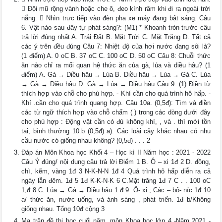
￿ Đội mũ rộng vành hoặc che ô, đeo kính râm khi đi ra ngoài trời
nắng. ￿ Nhìn trực tiếp vào đèn pha xe máy đang bật sáng. Câu
6. Vật nào sau đây tự phát sáng?: (M1) * Khoanh tròn trước câu
trả lời đúng nhất A. Trái Đất B. Mặt Trời C. Mặt Trăng D. Tất cả
các ý trên đều đúng Câu 7: Nhiệt độ của hơi nước đang sôi là?
(1 điểm) A. 0 oC B. 37 oC C. 100 oC D. 50 oC Câu 8: Chuỗi thức
ăn nào chỉ ra mối quan hệ thức ăn của gà, lúa và diều hâu? (1
điểm) A. Gà → Diều hâu → Lúa B. Diều hâu → Lúa → Gà C. Lúa
→ Gà → Diều hâu D. Gà → Lúa → Diều hâu Câu 9. (1) Điền từ
thích hợp vào chỗ cho phù hợp. - Khí cần cho quá trình hô hấp. -
Khí .cần cho quá trình quang hợp. Câu 10a. (0,5đ): Tìm và điền
các từ ngữ thích hợp vào chỗ chấm ( ) trong các dòng dưới đây
cho phù hợp : Động vật cần có đủ không khí, , và . thì mới tồn
tại, bình thường 10.b (0,5đ) a). Các loài cây khác nhau có nhu
cầu nước có giống nhau không? (0,5đ) . . . 2
Đáp án Môn Khoa học Khối 4 – Học kì II Năm học : 2021 - 2022
Câu Ý đúng/ nội dung câu trả lời Điểm 1 B. Ô – xi 1đ 2 D. đồng,
chì, kẽm, vàng 1đ 3 N-K-N-N 1đ 4 Quá trình hô hấp diễn ra cả
ngày lẫn đêm. 1đ 5 1đ K-K-N-K 6 C.Mặt trăng 1đ 7 C . . 100 oC
1,đ 8 C. Lúa → Gà → Diều hâu 1 đ 9 .Ô- xi ; Các – bô- níc 1đ 10
a/ thức ăn, nước uống, và ánh sáng , phát triển. 1đ b/Không
giống nhau. Tổng 10đ cộng 3
Ma trận đề thi học cuối năm. môn Khoa học lớp 4 -Năm 2021 -