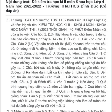
Nội dung text: Đề kiểm tra học kì II môn Khoa học Lớp 4 -
Năm học 2021-2022 - Trường TH&THCS Bình Đức (Có
đáp án)
Trường TH&THCSTrường TH&THCS Bình Đức B Lớp: Lớp: Họ
và tên: Họ và tên: KIỂM TRA HỌC KÌ II – KHỐI 4 MÔN : KHOA
HỌC NGÀY THI : / /2022 THỜI GIAN : 40 PHÚT Điểm Nhận xét
của giáo viên Câu hỏi: 1. (1đ) Hãy khoanh vào chữ trước ý đúng:
Khí nào cần cho sự cháy A. Ni - tơ. B.Ô - xi. C. Các - bô - níc. C
Gió. Câu 2.(1đ) Vật dẫn nhiệt tốt là: (M1) Khoanh tròn trước câu
trả lời đúng nhất A. đồng, kẽm, nhôm, cao su B. đồng, chì, kẽm,
nhựa C. đồng, chì, kẽm, gỗ D. đồng, chì, kẽm, vàng Câu 3. (1 đ)
Hãy viết chữ N vào ￿ trước những việc nên làm, chữ K vào ￿
trước những việc không nên làm để phòng chống tác hại do bão
gây ra. ￿ Chặt bớt các cành cây ở những cây to gần nhà, ven
đường. ￿ Ra khơi đánh bắt cá khi nghe tin bão sắp đến. ￿ Đến
nơi trú ẩn an toàn nếu cần thiết. ￿ Cắt điện ở những nơi cần
thiết. Câu 4 (1 đ) Đánh dấu x vào ￿ trước ý kiến đúng. ￿ Quá
trình quang hợp diễn ra cả đêm và lẫn ban ngày. ￿ Quá trình hô
hấp diễn ra cả ngày lẫn đêm. ￿ Quá trình quang hợp và hô hấp
giống nhau. Câu 5 (1 đ) Viết chữ N vào ￿ trước những việc nên
làm, chữ K vào ￿ trước những việc không nên làm để tránh tác
hại do ánh sáng gây ra đối với mắt. 1
￿ Nhìn trực tiếp vào Mặt Trời. ￿ Nhìn trực tiếp vào ánh lửa hàn.