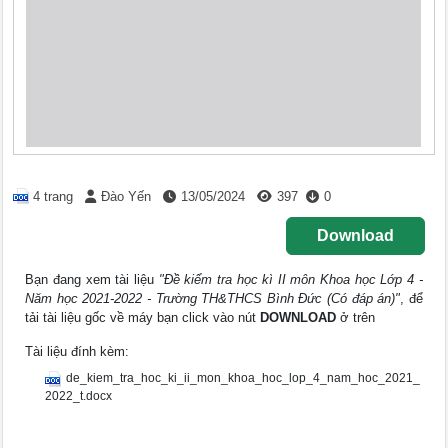
4 trang
Đào Yến
13/05/2024
397
0
Download
Bạn đang xem tài liệu
"Đề kiểm tra học kì II môn Khoa học Lớp 4 -
Năm học 2021-2022 - Trường TH&THCS Bình Đức (Có đáp án)"
, để
tải tài liệu gốc về máy bạn click vào nút
DOWNLOAD
ở trên
Tài liệu đính kèm:
de_kiem_tra_hoc_ki_ii_mon_khoa_hoc_lop_4_nam_hoc_2021_
2022_t.docx