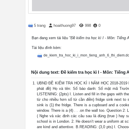
5 trang
hoaithuong97
998
0
Bạn đang xem tài liệu
"Đề kiểm tra học kì I - Môn: Tiếng A
Tài liệu đính kèm:
de_kiem_tra_hoc_ki_i_mon_tieng_anh_6_thi_diem.d
Nội dung text: Đề kiểm tra học kì I - Môn: Tiếng A
UBND ĐỀ KIỂM TRA HỌC KÌ I NĂM HỌC 2018-2019 PHỊN
phát đề) Họ và tên: Số báo danh: Số mật mã Trườ
LISTENING: (2pts) I. Listen and fill in the gaps with t
từ cho nhiều hơn số từ cần điền) fridge sink next to sm
sink is (1) the fridge. There is a cupboard and a cooker
window. There is a (4) . . .on the wall too. Question 2: 
( Nghe và xác định các câu sau là đúng (true ) hay 
school is in London. 2. He doesn’t wear a uniform at s
are kind and attentive. B.READING: (3,0 pts) I. Choos