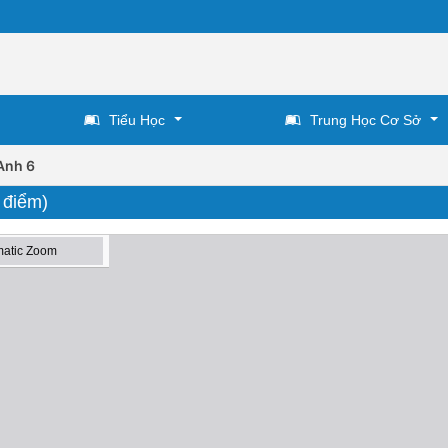
Tiểu Học
Trung Học Cơ Sở
Anh 6
í điểm)