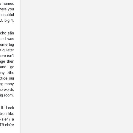
re named
There you
eautiful
D. big 4.
 cho sẵn
use I was
some big
a quieter
ere isn't
sage then
 and I go
unny. She
tice our
ing many
he words
ing room.
 II. Look
dren like
isier / a
) Tổ chức