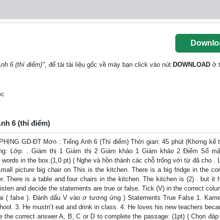
Downlo
nh 6 (thí điểm)"
, để tải tài liệu gốc về máy bạn click vào nút
DOWNLOAD
ở t
oc
nh 6 (thí điểm)
G GD-ĐT Mơn : Tiếng Anh 6 (Thí điểm) Thời gian: 45 phút (Khơng kể t
ng: Lớp: . Giám thị 1 Giám thị 2 Giám khảo 1 Giám khảo 2 Điểm Số m
he words in the box.(1,0 pt) ( Nghe và hồn thành các chỗ trống với từ đã cho .
all picture big chair on This is the kitchen. There is a big fridge in the co
. There is a table and four chairs in the kitchen. The kitchen is (2) . but it 
Listen and decide the statements are true or false. Tick (V) in the correct colu
sai ( false ). Đánh dấu V vào ơ tương ứng ) Statements True False 1. Kam
chool. 3. He mustn’t eat and drink in class. 4. He loves his new teachers bec
e the correct answer A, B, C or D to complete the passage: (1pt) ( Chọn đáp