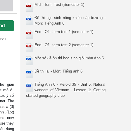
Mid - Term Test (Semester 1)
Đề thi học sinh năng khiếu cấp trường -
Môn: Tiếng Anh 6
ad
End - Of - term test 1 (semester 1)
rên
End - Of - term test 2 (semester 1)
Một số đề ôn thi học sinh giỏi môn Anh 6
Đề thi lại - Môn: Tiếng anh 6
hời gian
Tiếng Anh 6 - Peroid 35 - Unit 5: Natural
ật mã A.
wonders of Vietnam - Lesson 1: Getting
 Lưu ý số
started geography club
rner. The
has a (3)
mn .(1pt)
en’s new
ause they
 án đúng