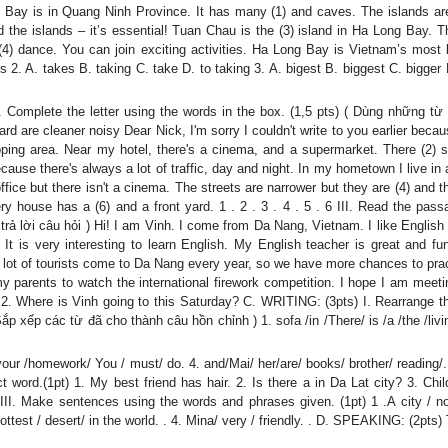
Bay is in Quang Ninh Province. It has many (1) and caves. The islands a
d the islands – it’s essential! Tuan Chau is the (3) island in Ha Long Bay. 
) dance. You can join exciting activities. Ha Long Bay is Vietnam’s most b
s 2. A. takes B. taking C. take D. to taking 3. A. bigest B. biggest C. bigger 
Complete the letter using the words in the box. (1,5 pts) ( Dùng những từ
rd are cleaner noisy Dear Nick, I'm sorry I couldn't write to you earlier beca
opping area. Near my hotel, there's a cinema, and a supermarket. There (2) 
ecause there's always a lot of traffic, day and night. In my hometown I live in 
ice but there isn't a cinema. The streets are narrower but they are (4) and th
ry house has a (6) and a front yard. 1 . 2 . 3 . 4 . 5 . 6 III. Read the pas
trả lời câu hỏi ) Hi! I am Vinh. I come from Da Nang, Vietnam. I like English
 It is very interesting to learn English. My English teacher is great and f
 lot of tourists come to Da Nang every year, so we have more chances to prac
y parents to watch the international firework competition. I hope I am meet
 2. Where is Vinh going to this Saturday? C. WRITING: (3pts) I. Rearrange t
ắp xếp các từ đã cho thành câu hồn chỉnh ) 1. sofa /in /There/ is /a /the /liv
r /homework/ You / must/ do. 4. and/Mai/ her/are/ books/ brother/ reading/.
 word.(1pt) 1. My best friend has hair. 2. Is there a in Da Lat city? 3. Chil
III. Make sentences using the words and phrases given. (1pt) 1 .A city / no
hottest / desert/ in the world. . 4. Mina/ very / friendly. . D. SPEAKING: (2pts