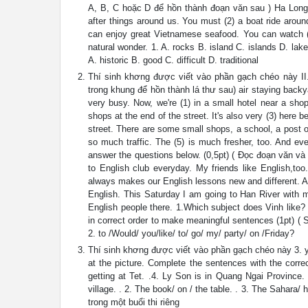
A, B, C hoặc D để hồn thành đoạn văn sau ) Ha Long 
after things around us. You must (2) a boat ride aroun
can enjoy great Vietnamese seafood. You can watch (4
natural wonder. 1. A. rocks B. island C. islands D. lake
A. historic B. good C. difficult D. traditional
Thí sinh khơng được viết vào phần gạch chéo này II. 
trong khung để hồn thành lá thư sau) air staying backya
very busy. Now, we're (1) in a small hotel near a sh
shops at the end of the street. It's also very (3) here b
street. There are some small shops, a school, a post off
so much traffic. The (5) is much fresher, too. And eve
answer the questions below. (0,5pt) ( Đọc đoạn văn và 
to English club everyday. My friends like English,too.
always makes our English lessons new and different. A
English. This Saturday I am going to Han River with m
English people there. 1.Which subject does Vinh like?
in correct order to make meaningful sentences (1pt) ( S
2. to /Would/ you/like/ to/ go/ my/ party/ on /Friday?
Thí sinh khơng được viết vào phần gạch chéo này 3. you
at the picture. Complete the sentences with the correct
getting at Tet. .4. Ly Son is in Quang Ngai Province. 
village. . 2. The book/ on / the table. . 3. The Sahara/ 
trong một buổi thi riêng