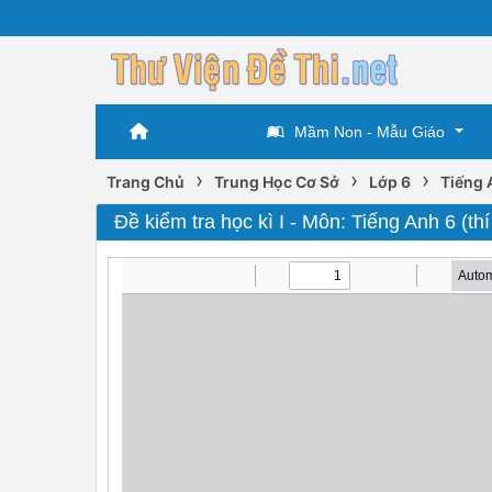
Mầm Non - Mẫu Giáo
›
›
›
Trang Chủ
Trung Học Cơ Sở
Lớp 6
Tiếng 
Đề kiểm tra học kì I - Môn: Tiếng Anh 6 (th