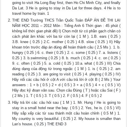
going to visit Ha Long Bay first, then Ho Chi Minh City, and finally
Da Lat. 3 He is going to stay in Da Lat for three days. 4 He is to
travel home by train. 1
THE END Trường THCS Trần Quốc Toản ĐÁP ÁN ĐỀ THI LẠI
NĂM HỌC 2011 – 2012 Môn : Tiếng Anh 6 Thời gian : 45 phút (
không kể thời gian phát đề) I) Chọn một từ có phần gạch chân có
cách phát âm khác với ba từ còn lại ( 1 M ). 1.B. ears ( 0.25 )
3.B. knee ( 0.25 ) 2.C. mother ( 0.25 ) 4.B. slow ( 0.25 ) II) Hãy
khoan tròn trước đáp án đúng để hoàn thành câu ( 2,5 Ms ). 1. b.
hungry ( 0.25 ) 6. c. their ( 0.25 ) 2. c. some ( 0.25 ) 7. a. listens (
0.25 ) 3. b.swimming ( 0.25 ) 8. b. much ( 0.25 ) 4. c. on ( 0.25 )
9. c. often ( 0.25 ) 5. a. cold ( 0.25 ) 10.a. what ( 0.25 ) III) Chia
đúng dạng của động từ trong ngoặc ( 1 M ) 1. is ( 0.25 ) 2. am
reading ( 0.25 ) 3. are going to visit ( 0.25 ) 4. playing ( 0.25 ) IV)
Hãy nối các câu hỏi ở cột A với câu trả lời ở cột B ( 2 Ms ) Your
answers : 1 + b ( 0.5 ) 2 + d ( 0.5 ) 3 + a ( 0.5 ) 4 + c ( 0.5 ) V)
Hãy đọc kỹ đoạn văn sau. Chọn câu Đúng ( T ) hoặc câu Sai ( F )
( 2 Ms ) 1. T ( 0.5 ) 3. T ( 0.5 ) 2. F ( 0.5 ) 4. F ( 0.5 ) 2
Hãy trả lời các câu hỏi sau ( 1 M ) 1. Mr. Hung / He is going to
stay in a small hotel near the bay. ( 0.5 ) 2. Yes, he is. ( 0.5 ) VI)
Hãy sắp xếp các từ sau thành một câu hoàn chỉnh ( 0.5 M ) 1.
My country is very beautiful. ( 0.25 ) 2. My house is smaller than
Lan’s house. ( 0.25 ) THE END 3