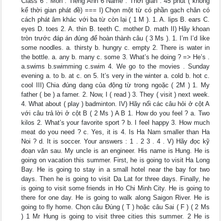
Class 6 : Môn : Tiếng Anh 6 Name : Thời gian : 45 phút ( không
kể thời gian phát đề) === I) Chọn một từ có phần gạch chân có
cách phát âm khác với ba từ còn lại ( 1 M ). 1. A. lips B. ears C.
eyes D. toes 2. A. thin B. teeth C. mother D. math II) Hãy khoan
tròn trước đáp án đúng để hoàn thành câu ( 3 Ms ). 1. I’m I’d like
some noodles. a. thirsty b. hungry c. empty 2. There is water in
the bottle. a. any b. many c. some 3. What’s he doing ? => He’s .
a.swims b.swimming c.swim 4. We go to the movies . Sunday
evening a. to b. at c. on 5. It’s very in the winter a. cold b. hot c.
cool III) Chia đúng dạng của động từ trong ngoặc ( 2M ) 1. My
father ( be ) a famer. 2. Now, I ( read ) 3. They ( visit ) next week.
4. What about ( play ) badminton. IV) Hãy nối các câu hỏi ở cột A
với câu trả lời ở cột B ( 2 Ms ) A B 1. How do you feel ? a. Two
kilos 2. What’s your favorite sport ? b. I feel happy 3. How much
meat do you need ? c. Yes, it is 4. Is Ha Nam smaller than Ha
Noi ? d. It is soccer. Your answers : 1 . 2 3 . 4 . V) Hãy đọc kỹ
đoạn văn sau. My uncle is an engineer. His name is Hung. He is
going on vacation this summer. First, he is going to visit Ha Long
Bay. He is going to stay in a small hotel near the bay for two
days. Then he is going to visit Da Lat for three days. Finally, he
is going to visit some friends in Ho Chi Minh City. He is going to
there for one day. He is going to walk along Saigon River. He is
going to fly home. Chọn câu Đúng ( T ) hoặc câu Sai ( F ) ( 2 Ms
) 1 Mr Hung is going to visit three cities this summer. 2 He is