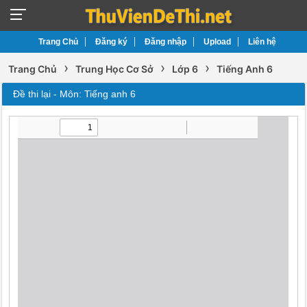
Trang Chủ
Đăng ký
Đăng nhập
Upload
Liên hệ
›
›
›
Trang Chủ
Trung Học Cơ Sở
Lớp 6
Tiếng Anh 6
Đề thi lại - Môn: Tiếng anh 6