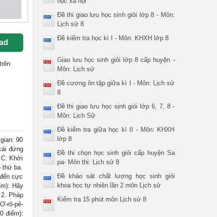
học xã hội
Đề thi giao lưu học sinh giỏi lớp 8 - Môn:
Lịch sử 8
Đề kiểm tra học kì I - Môn: KHXH lớp 8
ad
Giao lưu học sinh giỏi lớp 8 cấp huyện -
trên
Môn: Lịch sử
Đề cương ôn tập giữa kì I - Môn: Lịch sử
8
Đề thi giao lưu học sịnh giỏi lớp 6, 7, 8 -
Môn: Lịch Sử
Đề kiểm tra giữa học kì II - Môn: KHXH
lớp 8
gian: 90
cái đứng
Đề thi chọn học sinh giỏi cấp huyện Sa
 C. Khởi
pa- Môn thi: Lịch sử 8
 thứ ba.
Đề khảo sát chất lượng học sinh giỏi
 đến cực
khoa học tự nhiên lần 2 môn Lịch sử
ểm): Hãy
 2. Pháp
Kiểm tra 15 phút môn Lịch sử 8
Ơ-rô-pê-
0 điểm):