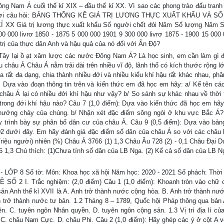
Đông Nam Á cuối thế kỉ XIX – đầu thế kỉ XX. Vì sao các phong trào đấu tranh
à trả lời câu hỏi: BẢNG THỐNG KÊ GIÁ TRỊ LƯƠNG THỰC XUẤT KHẨU VÀ S
X Giá trị lương thực xuất khẩu Số người chết đói Năm Số lượng Năm 
00 000 livrơ 1850 - 1875 5 000 000 1901 9 300 000 livrơ 1875 - 1900 15 000
trị của thực dân Anh và hậu quả của nó đối với Ấn Độ?
 Tây lại ồ ạt xâm lược các nước Đông Nam Á? Là học sinh, em cần làm gì 
u châu Á Châu Á nằm trải dài trên nhiều vĩ độ, lãnh thổ có kích thước rộng l
 rất đa dạng, chia thành nhiều đới và nhiều kiểu khí hậu rất khác nhau, phâ
 Dựa vào đoạn thông tin trên và kiến thức em đã học em hãy: a/ Kể tên các
hâu Á lại có nhiều đới khí hậu như vậy? b/ So sánh sự khác nhau về thời t
 trong đới khí hậu nào? Câu 7 (1,0 điểm): Dựa vào kiến thức đã học em hãy
 hướng chảy của chúng. b/ Nhận xét đặc điểm sông ngòi ở khu vực Bắc Á?
 trình bày sự phân bố dân cư của châu Á. Câu 9 (0,5 điểm): Dựa vào bảng
002 dưới đây. Em hãy đánh giá đặc điểm số dân của châu Á so với các châu 
 (Triệu người) nhiên (%) Châu Á 3766 (1) 1,3 Châu Âu 728 (2) - 0,1 Châu Đại 
15 1,3 Chú thích: (1)Chưa tính số dân của LB Nga. (2) Kể cả số dân của LB N
 8 Số tờ: Môn: Khoa học xã hội Năm học: 2020 - 2021 Số phách: Thời 
ĐỀ SỐ 2 I. Trắc nghiệm: (2,0 điểm) Câu 1 (1,0 điểm): Khoanh tròn vào chữ 
sản Anh thế kỉ XVII là A. Anh trở thành nước cộng hòa. B. Anh trở thành nư
h trở thành nước tư bản. 1.2 Tháng 8 – 1789, Quốc hội Pháp thông qua bản 
. C. tuyên ngôn Nhân quyền. D. tuyên ngôn cộng sản. 1.3 Vị trí địa lí củ
 C. châu Nam Cực. D. châu Phi. Câu 2 (1,0 điểm): Hãy ghép các ý ở cột A v