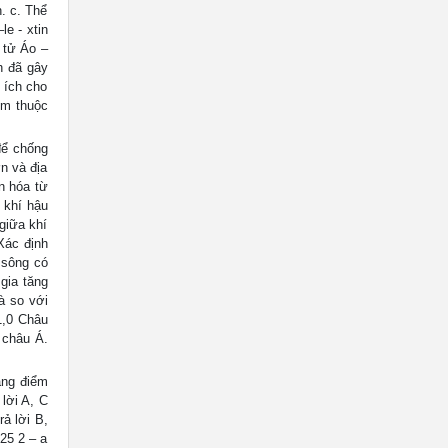
. c. Thể
le - xtin
i tử Áo –
h đã gây
i ích cho
êm thuộc
để chống
ớn và địa
n hóa từ
 khí hậu
giữa khí
Xác định
 sông có
gia tăng
à so với
1,0 Châu
 châu Á.
ng điểm
lời A, C
ả lời B,
,25 2 – a