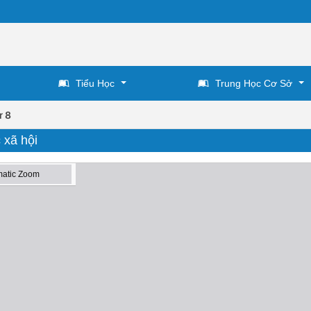
Tiểu Học
Trung Học Cơ Sở
ử 8
 xã hội