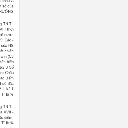
a châu Á
n số của
 TRƯỜNG
g TN TL
III thời
chế nước
5: Các -
m của HS
át chiến
ranh (C3
iễn biến
1/2 3 Số
ược Châu
đặc điểm
t số đặc
 1.1/2 1
 Tỉ lệ %
g TN TL
a XVII -
ặc điểm,
 Tỉ lệ %