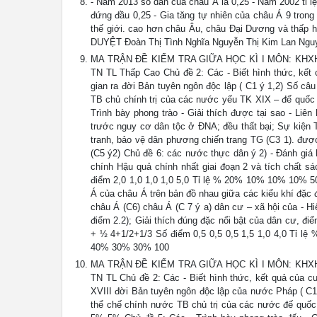
- Năm 2013 số dân của châu Á là 0,25 - Năm 2002 tỉ lệ
đứng đầu 0,25 - Gia tăng tự nhiên của châu Á 9 tron
thế giới. cao hơn châu Âu, châu Đại Dương và t
DUYỆT Đoàn Thị Tình Nghĩa Nguyễn Thị Kim Lan Ngu
MA TRẬN ĐỀ KIỂM TRA GIỮA HỌC KÌ I MÔN: KHXH LỚ
TN TL Thấp Cao Chủ đề 2: Các - Biết hình thức, kết
gian ra đời Bản tuyên ngôn độc lập ( C1 ý 1,2) Số câ
TB chủ chính trị của các nước yếu TK XIX – đế quốc 
Trình bày phong trào - Giải thích được tại sao - Liê
trước nguy cơ dân tộc ở ĐNA; đều thất bại; Sự kiện 
tranh, bảo vệ dân phương chiến trang TG (C3 1). được
(C5 ý2) Chủ đề 6: các nước thực dân ý 2) - Đánh giá
chính Hậu quả chính nhất giai đoạn 2 và tích chất s
điểm 2,0 1,0 1,0 1,0 5,0 Tỉ lệ % 20% 10% 10% 10% 50
Á của châu Á trên bản đồ nhau giữa các kiểu khí đặc đ
châu Á (C6) châu Á (C 7 ý a) dân cư – xã hội của - 
điểm 2.2); Giải thích đúng đặc nổi bật của dân cư, đi
+ ½ 4+1/2+1/3 Số điểm 0,5 0,5 0,5 1,5 1,0 4,0 Tỉ l
40% 30% 30% 100
MA TRẬN ĐỀ KIỂM TRA GIỮA HỌC KÌ I MÔN: KHXH LỚ
TN TL Chủ đề 2: Các - Biết hình thức, kết quả của 
XVIII đời Bản tuyên ngôn độc lập của nước Pháp ( C1
thể chế chính nước TB chủ trị của các nước đế quốc