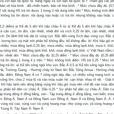
y và với bạn bè quốc tế. hàng ngày và với bạn bè quốc tế + Tham gia các ph
bảo vệ hòa bình . đối chiến tranh, bảo vệ hòa bình . * Mức chưa đầy đủ: (0,5
2 nội dung HS trả lời được 1 trong 2 nội dung trên trên * Mức không tính đi
không trả lời được nội dung nào hoặc có trả lời nhưng không nào hoặc có
1,0 điểm) a/ Kể đủ 5 đới khí hậu châu Á từ a/ Kể đủ 5 đới khí hậu châu 
n cực, ôn đới, cận nhiệt, nhiệt đới và xích 0,25 ôn đới, cận nhiệt, nhiệ
 thích: Do lãnh thổ trải dài từ vùng cực Bắc đến vùng Xích đạo vùng cực Bắc
 lượng bức xạ mặt trời phân bố không đều. bố không đều. b/- Khí hậu gió 
nhiều; mùa đông lạnh 0,25 ẩm, mưa nhiều; mùa đông lạnh khô, mưa ít. khô,
a hạ nóng khô; mùa đông lạnh khô. khô; mùa đông lạnh khô. c/ Việt Nam nằm t
đới. nhiệt đới. * Mức chưa đầy đủ: (0,25 điểm - * Mức chưa đầy đủ: (0,25 điể
 trả lời đúng 1 trong 4 ý trên. * Mức không tính điểm: HS trả 0,25 * Mức kh
không trả lời. a/ Kể tên sông ngòi khu vực Bắc Á 0,5 a/ Kể tên sông ngòi khu
oàng Hà, Trường Giang, - Hướng chảy từ Nam lên Bắc Sông Amua - Hướng chả
Đặc điểm: Đông Nam Á có 7 sông ngòi dày đặc, có nhiều sông mạng lưới s
sông lớn, chia 2 mùa lũ và vào mùa xuân hè. cạn khác nhau rõ rệt. - Giải t
ng khí hậu lạnh nên đóng băng vùng khí hậu gió mùa nên chế độ vào mùa đô
Sự phân bố dân cư châu Á: Dân 0,25 * Sự phân bố dân cư châu Á: Dân c
p trung đông ở đồng bằng, ven - Tập trung đông ở đồng bằng, ven biển, tron
u vực Đông Á, Nam Á và Đông Nam vực Đông Á, Nam Á và Đông Nam Á. Á. 
ng vùng núi cao, vùng cực và vùng hoang mạc như vùng cực và vùng hoang
, Trung Á, Tây Nam Á. Nam Á.