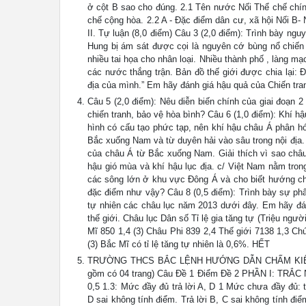
ở cột B sao cho đúng. 2.1 Tên nước Nối Thể chế chính 
chế cộng hòa. 2.2 A - Đặc điểm dân cư, xã hội Nối B- Nơi
II. Tự luận (8,0 điểm) Câu 3 (2,0 điểm): Trình bày ngu
Hung bị ám sát được cọi là nguyên cớ bùng nổ chiế
nhiều tai họa cho nhân loại. Nhiều thành phố , làng mạ
các nước thắng trận. Bản đồ thế giới được chia lại:
địa của mình.” Em hãy đánh giá hậu quả của Chiến tranh
Câu 5 (2,0 điểm): Nêu diễn biến chính của giai đoạn 2
chiến tranh, bảo vệ hòa bình? Câu 6 (1,0 điểm): Khí hậ
hình có cấu tạo phức tạp, nên khí hậu châu Á phân hó
Bắc xuống Nam và từ duyên hải vào sâu trong nội địa.
của châu Á từ Bắc xuống Nam. Giải thích vì sao châu 
hậu gió mùa và khí hậu lục địa. c/ Việt Nam nằm tron
các sông lớn ở khu vực Đông Á và cho biết hướng ch
đặc điểm như vậy? Câu 8 (0,5 điểm): Trình bày sự phâ
tự nhiên các châu lục năm 2013 dưới đây. Em hãy đánh
thế giới. Châu lục Dân số Tỉ lệ gia tăng tự (Triệu ng
Mĩ 850 1,4 (3) Châu Phi 839 2,4 Thế giới 7138 1,3 Ch
(3) Bắc Mĩ có tỉ lệ tăng tự nhiên là 0,6%. HẾT
TRƯỜNG THCS BẮC LỆNH HƯỚNG DẪN CHẤM KIỂM TR
gồm có 04 trang) Câu Đề 1 Điểm Đề 2 PHẦN I: TRẮC NGH
0,5 1.3: Mức đầy đủ trả lời A, D 1 Mức chưa đầy đủ: t
D sai không tính điểm. Trả lời B, C sai không tính điểm