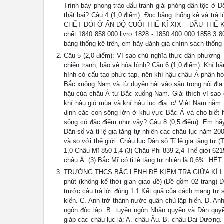
Trình bày phong trào đấu tranh giải phóng dân tộc ở 
thất bại? Câu 4 (1,0 điểm): Đọc bảng thống kê v
CHẾT ĐÓI Ở ẤN ĐỘ CUỐI THẾ KỈ XIX – ĐẦU THẾ KỈ X
chết 1840 858 000 livrơ 1828 - 1850 400 000 1858 3 8
bảng thống kê trên, em hãy đánh giá chính sách thống 
Câu 5 (2,0 điểm): Vì sao chủ nghĩa thực dân phương
chiến tranh, bảo vệ hòa bình? Câu 6 (1,0 điểm): Khí hậ
hình có cấu tạo phức tạp, nên khí hậu châu Á phân hóa
Bắc xuống Nam và từ duyên hải vào sâu trong nội địa.
hậu của châu Á từ Bắc xuống Nam. Giải thích vì sao c
khí hậu gió mùa và khí hậu lục địa. c/ Việt Nam nằm
định các con sông lớn ở khu vực Bắc Á và cho biết
sông có đặc điểm như vậy? Câu 8 (0,5 điểm): Em hãy
Dân số và tỉ lệ gia tăng tự nhiên các châu lục năm 2
và so với thế giới. Châu lục Dân số Tỉ lệ gia tăng tự
1,0 Châu Mĩ 850 1,4 (3) Châu Phi 839 2,4 Thế giới 62
châu Á. (3) Bắc Mĩ có tỉ lệ tăng tự nhiên là 0,6%. HẾT
TRƯỜNG THCS BẮC LỆNH ĐỀ KIỂM TRA GIỮA KÌ I - LỚP
phút (không kể thời gian giao đề) (Đề gồm 02 trang) 
trước câu trả lời đúng 1.1 Kết quả của cách mạng tư 
kiến. C. Anh trở thành nước quân chủ lập hiến. D. An
ngôn độc lập. B. tuyên ngôn Nhân quyền và Dân quyền
giáp các châu lục là: A. châu Âu. B. châu Đại Dương.