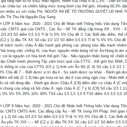
 gia tăng dân số tự 4302 triệu người; nhiên của châu Á là 1,3%; - Dân số củ
g các châu lục và chiếm bằng mức trung bình của thế giới, khoảng 60,3% dâ
hấp hơn nhiều so với châu Phi. NGƯỜI RA ĐỀ TỔ TRƯỞNG DUYỆT LĐ NHÀ
yễn Thị Thu Hà Nguyễn Duy Sang
P 8 Năm học: 2020 - 2021 Chủ đề Nhận biết Thông hiểu Vận dụng Tổn
 cuộc CMTS quả của CMTS ; Các Âu – Mĩ TK đẳng cấp trong XH , XVII - XV
u 2/3 2/3 Số điểm 0,5 0,5 Tỉ lệ % 5% 5% Chủ đề 3: Các Biết đặc điểm, thể 
(C2 ý 1) đầu TK XX Số câu 1/2 1/2 Số điểm 0,5 0,5 Tỉ lệ % 5% 5% Chủ đề 
n hệ trách nước châu Á đấu tranh giải phóng các phong trào đấu tranh nhiệ
Thái trong việc chống XL của thực nguyên nhân bùng nổ tử Áo-Hung bị ám s
 coi là nguyên cớ hòa bình thế giới Tây - Nêu nguyên nhân bùng nổ chiến t
 hậu Chiến tranh phương Tây xâm lược quả của CTTG ; thế giới thứ ĐNA; D
ách thống trị của của CTTG (C5 ý 1) Anh với Ấn Độ (C 4) Số câu 1,0 1/2 1 
% Chủ đề 7: - Biết được vị trí địa lí - So sánh được sự khác - Đánh giá đ
iểm nổi bật (C 1.3) hậu gió mùa và lục địa ở của sông ngòi của - Nhận biết 
Hiểu và nối đúng đặc - Đánh giá được Châu Á (C8) điểm dân cư châu Á (C mộ
ểm chung của sông xã hội châu Á. ngòi châu Á (C 7 ý b) (C9) Số câu 1/3 1 1/2
ệ % 5% 5% 5% 20% 10% 40% TSố câu 3,5 2,5 3,0 9 TSố điểm 4,0 3,0 3,0 10
P 8 Năm học: 2020 - 2021 Chủ đề Nhận biết Thông hiểu Vận dụng Tổn
cuộc CMTS CMTS Anh; Các đẳng cấp Âu – Mĩ TK trong XH Pháp, thời gian r
 ý 1,2) Số câu 2/3 2/3 Số điểm 0,5 0,5 Tỉ lệ % 5% 5% Chủ đề 3: Các Biết đ
 Âu yếu TK XIX – – Mĩ (C2 ý 1) đầu TK XX Số câu 1/2 1/2 Số điểm 0,5 0,5