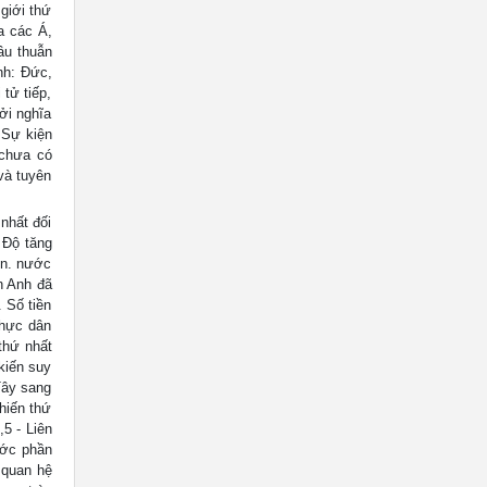
giới thứ
a các Á,
âu thuẫn
nh: Đức,
 tử tiếp,
ởi nghĩa
 Sự kiện
 chưa có
và tuyên
nhất đối
 Độ tăng
ên. nước
ân Anh đã
 Số tiền
thực dân
thứ nhất
kiến suy
Tây sang
hiến thứ
,5 - Liên
ước phần
 quan hệ