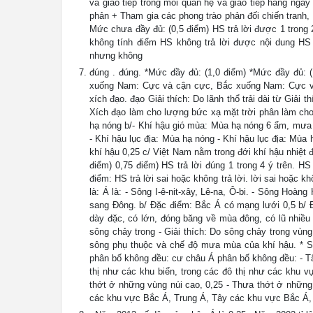
và giao tiếp trong mối quan hệ và giao tiếp hàng ngà
phản + Tham gia các phong trào phản đối chiến tranh, 
Mức chưa đầy đủ: (0,5 điểm) HS trả lời được 1 trong 
không tính điểm HS không trả lời được nội dung HS 
nhưng không
đúng . đúng. *Mức đầy đủ: (1,0 điểm) *Mức đầy đủ: (
xuống Nam: Cực và cận cực, Bắc xuống Nam: Cực và cậ
xích đạo. đạo Giải thích: Do lãnh thổ trải dài từ Giải
Xích đạo làm cho lượng bức xạ mặt trời phân làm cho
hạ nóng b/- Khí hậu gió mùa: Mùa hạ nóng 6 ẩm, mưa 
- Khí hậu lục địa: Mùa hạ nóng - Khí hậu lục địa: Mù
khí hậu 0,25 c/ Việt Nam nằm trong đới khí hậu nhiệt 
điểm) 0,75 điểm) HS trả lời đúng 1 trong 4 ý trên. HS
điểm: HS trả lời sai hoặc không trả lời. lời sai hoặc 
là: Á là: - Sông I-ê-nit-xây, Lê-na, Ô-bi. - Sông H
sang Đông. b/ Đặc điểm: Bắc Á có mạng lưới 0,5 b/ 
dày đặc, có lớn, đóng băng về mùa đông, có lũ nhiều 
sông chảy trong - Giải thích: Do sông chảy trong vù
sông phụ thuộc và chế độ mưa mùa của khí hậu. * 
phân bố không đều: cư châu Á phân bố không đều: - Tậ
thị như các khu biển, trong các đô thị như các kh
thớt ở những vùng núi cao, 0,25 - Thưa thớt ở nhữ
các khu vực Bắc Á, Trung Á, Tây các khu vực Bắc Á