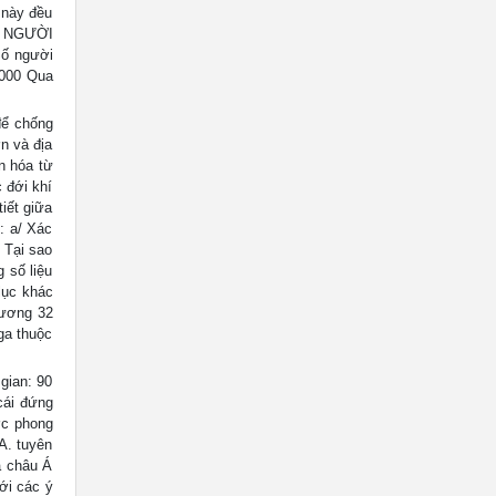
 này đều
Ố NGƯỜI
Số người
 000 Qua
để chống
ớn và địa
n hóa từ
 đới khí
iết giữa
: a/ Xác
 Tại sao
 số liệu
lục khác
Dương 32
ga thuộc
gian: 90
cái đứng
ớc phong
A. tuyên
a châu Á
ới các ý