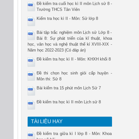
Đề kiểm tra cuối học kì II môn Lịch sử 8 -
Trường THCS Tân Viên
Kiểm tra học kì II - Môn: Sử lớp 8
Bài tập trắc nghiệm môn Lịch sử Lớp 8 -
Bài 8: Sự phát triển của kĩ thuật, khoa
học, văn học và nghệ thuật thế kỉ XVIII-XIX -
Năm học 2022-2023 (Có đáp án)
Đề kiểm tra học kì II - Môn: KHXH khối 8
Đề thi chọn học sinh giỏi cấp huyện -
Môn thi: Sử 8
Bài kiểm tra 15 phút môn Lịch Sử 7
Đề kiểm tra học kì II môn Lịch sử 8
TÀI LIỆU HAY
Đề kiểm tra giữa kì I lớp 8 - Môn: Khoa