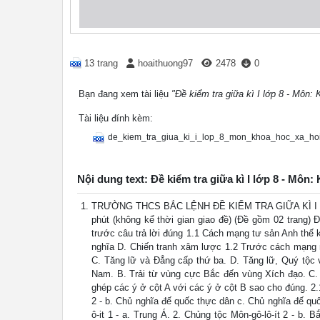
13 trang
hoaithuong97
2478
0
Bạn đang xem tài liệu
"Đề kiểm tra giữa kì I lớp 8 - Môn:
Tài liệu đính kèm:
de_kiem_tra_giua_ki_i_lop_8_mon_khoa_hoc_xa_hoi
Nội dung text: Đề kiểm tra giữa kì I lớp 8 - Môn:
TRƯỜNG THCS BẮC LỆNH ĐỀ KIỂM TRA GIỮA KÌ I - LỚP
phút (không kể thời gian giao đề) (Đề gồm 02 trang) 
trước câu trả lời đúng 1.1 Cách mạng tư sản Anh thế k
nghĩa D. Chiến tranh xâm lược 1.2 Trước cách mạng 
C. Tăng lữ và Đẳng cấp thứ ba. D. Tăng lữ, Quý tộc v
Nam. B. Trải từ vùng cực Bắc đến vùng Xích đạo. C.
ghép các ý ở cột A với các ý ở cột B sao cho đúng. 2.
2 - b. Chủ nghĩa đế quốc thực dân c. Chủ nghĩa đế qu
ô-it 1 - a. Trung Á. 2. Chủng tộc Môn-gô-lô-ít 2 - b