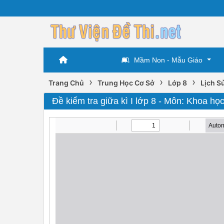
Mầm Non - Mẫu Giáo
›
›
›
Trang Chủ
Trung Học Cơ Sở
Lớp 8
Lịch S
Đề kiểm tra giữa kì I lớp 8 - Môn: Khoa học