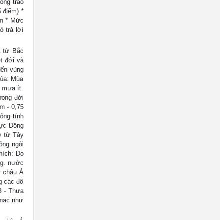
ong trào
 điểm) *
ểm * Mức
 trả lời
Á từ Bắc
t đới và
 đến vùng
mùa: Mùa
 mưa ít.
rong đới
m - 0,75
ông tính
 vực Đông
y từ Tây
ông ngòi
hích: Do
ng. nước
ư châu Á
g các đô
8 - Thưa
 mạc như