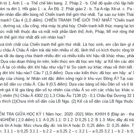
trị 1. Anh 1 - a. Thể chế liên bang. 2. Pháp 2 - b. Chế độ quân chủ lập hiến
 ra đời 1. Hồi giáo 1 - a. Ấn Độ. 2. Phật giáo 2 - b. Tại A-rập Xê-ut. c. Pa –
yên nhân dẫn đến bùng nổ Chiến tranh thế giới thứ nhất. Tại sao sự kiện Thá
n tranh? Câu 4 (1,0 điểm): CHIẾN TRANH THẾ GIỚI THỨ NHẤT "Chiến tran
c, đường sá, cầu cống, nhà máy bị phá hủy. Chiến tranh kết thúc mạng lại lợ
 Đức mất hết thuộc địa và mất một phần lãnh thổ; Anh, Pháp, Mĩ mở rộng th
 thế giới thứ nhất đối với nhân loại?
 và tính chất của Chiến tranh thế giới thứ nhất. Là học sinh, em cần làm gì 
u châu Á Châu Á nằm trải dài trên nhiều vĩ độ, lãnh thổ có kích thước rộng l
a rất đa dạng chia thành nhiều đới và nhiều kiểu khí hậu rất khác nhau, phâ
 Dựa vào đoạn thông tin trên, kiến thức em đã học em hãy: a/ Kể tên các đới
Á lại có nhiều đới khí hậu như vậy? b/ So sánh sự khác nhau về thời tiết 
g đới khí hậu nào? Câu 7 (1,0 điểm): Dựa vào kiến thức đã học em hãy: a/ 
ảy của chúng. b/ Nhận xét đặc điểm sông ngòi ở khu vực Đông Á? Tại sao
n bố dân cư châu Á. Câu 9 (0,5 điểm): Dựa vào bảng số liệu Dân số và tỉ lệ 
 giá tỉ lệ gia tăng dân số tự nhiên của châu Á so với các châu lục khác v
ười) nhiên (%) Châu Á 4302 (1) 1,3 Châu Âu 7138 (2) - 0,1 Châu Đại Dương 32 
ú thích (1)Chưa tính số dân của LB Nga. (2) Kể cả số dân của LB Nga thuộc
A GIỮA HỌC KỲ I Năm học: 2020 -2021 Môn: KHXH 8 (Đáp án - tha
IỆM ( 2,0 điểm) 1.1: A 0,25 1.1: D 1.2: D 0,25 1.2: B 1.3: Mức đầy đủ trả 
rả lời A hoặc Mức chưa đầy đủ: trả lời A hoặc D: 0,25 điểm. D: 0,25 điểm. Tr
. 3.1 1 – b 0,25 3.1 1 – b 2 2 – a 0,25 2 – c 3.2 1 – a 0,25 3.2 1 – b 2 - b 0