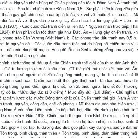
h giải a. Nguyên nhân bùng nổ Chiến phóng dân tộc ở Đông Nam Á tranh thế 
n sâu xa: - Sau khi chiếm được Đông Nam 0,5 - Sự phát triển không đều giữ
uẫn gay gắt chính sách cai trị hà khắc, vơ vét về thuộc địa. của cải. - M
ự đối Nam Á với thực dân phương Tây đầu nhau: trở lên gay gắt. + Liên mi
 3 (1907). - Các cuộc đấu tranh diễn ra liên 0,5 * Nguyên nhân trực tiếp: Thái
6/1914). thành phần dân tộc tham gia như Đức, Áo – Hung gây chiến tranh. kh
), phong trào Cần Vương (Việt Nam). b. Các phong trào đấu tranh này 0,5 b.
cọi là nguyên cớ - Các cuộc đấu tranh thất bại do bùng nổ chiến tranh vì:
o – dân còn đang rất mạnh. Hung đổ lỗi cho Serbia đứng đằng sau vụ việc 
 ước nên đã châm ngòi cho
chính sách thống trị Hậu quả của Chiến tranh thế giới của thực dân Anh thứ 
: - Giá trị lương thực xuất khẩu của - CT thế giới thứ nhất kết thúc với Ấn
iên nhưng số người chết đói càng tăng minh, mang lại lợi ích cho các 4 l
 chính sách cai - Chiến tranh kết thúc gây thiệt hại trị tàn bạo của thực d
ống trong nghèo khổ, người bị chết, hơn 25 triệu người bị chết đói. thương.
5 tỷ đô la. *Mức đầy đủ: (1,0 điểm) * Mức đầy đủ: (1,0 điểm) - Chủ nghĩa 
i ồ ạt xâm lược các nước Đông tính chất của Chiến tranh thế giới Nam Á vì: 
ến tranh. nguyên, đông dân, chế độ phong + Mĩ tham gia vào phe Hiệp ước, 
ng Nam Á còn nằm Liên minh liên tiếp thất bại, đầu trên đường hàng hải từ 
 Dương với + Năm 1918, Chiến tranh thế giới Thái Bình Dương – có vị trí c
 cuộc chiến tranh đế quốc, phi nghĩa 5 - Liên hệ trách nhiệm của học sinh: 0
o đức góp + Học tập, tu dưỡng đạo đức góp phần xây dựng và bảo vệ đất n
n trọng, bình đẳng, thân thiện + Tôn trọng, bình đẳng, thân thiện trong mối