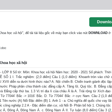
Downlo
 Khoa học xã hội"
, để tải tài liệu gốc về máy bạn click vào nút
DOWNLOAD
ở 
.doc
 Khoa học xã hội
 8 Số tờ: Môn: Khoa học xã hội Năm học: 2020 - 2021 Số phách: Thời 
ĐỀ SỐ 1 I. Trắc nghiệm: (2,0 điểm) Câu 1 (1,0 điểm): Khoanh tròn vào chữ 
ỉ XVII diễn ra dưới hình thức nào? A. Nội chiến B. Chiến tranh giành độc lập
nước Pháp phân chia thành các đẳng cấp A. Tăng lữ, Quý tộc. B. Đẳng cấp
à Đẳng cấp thứ ba. 1.3 Vị trí địa lí của châu Á là A. Trải rộng từ Xích đạo
 Từ 77044’ Bắc -> 1016’ Bắc. D. Từ 77044’ Bắc -> cực Nam. Câu 2 (1,0 đi
1 Tên nước (A) Nối Đặc điểm (B) 1. Anh 1 - a. Chủ nghĩa đế quốc cho vay lãi
ốc công nghiệp 2.2 A - Đặc điểm dân cư, xã Nối B- Phân bố hội 1. Chủng tộc 
. Bắc Á, Đông Á, Đông Nam Á. c. Đông Nam Á II. Tự luận (8,0 điểm) Câu 3 (2,