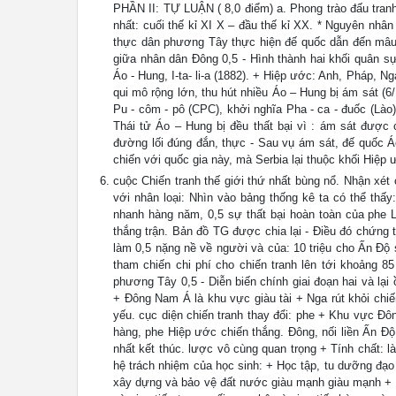
PHẦN II: TỰ LUẬN ( 8,0 điểm) a. Phong trào đấu tran
nhất: cuối thế kỉ XI X – đầu thế kỉ XX. * Nguyên nhâ
thực dân phương Tây thực hiện đế quốc dẫn đến mâu th
giữa nhân dân Đông 0,5 - Hình thành hai khối quân s
Áo - Hung, I-ta- li-a (1882). + Hiệp ước: Anh, Pháp, Nga
qui mô rộng lớn, thu hút nhiều Áo – Hung bị ám sát (
Pu - côm - pô (CPC), khởi nghĩa Pha - ca - đuốc (Lào
Thái tử Áo – Hung bị đều thất bại vì : ám sát được 
đường lối đúng đắn, thực - Sau vụ ám sát, đế quốc Á
chiến với quốc gia này, mà Serbia lại thuộc khối Hiệp
cuộc Chiến tranh thế giới thứ nhất bùng nổ. Nhận xét 
với nhân loại: Nhìn vào bảng thống kê ta có thể thấy
nhanh hàng năm, 0,5 sự thất bại hoàn toàn của phe L
thắng trận. Bản đồ TG được chia lại - Điều đó chứng tỏ
làm 0,5 nặng nề về người và của: 10 triệu cho Ấn Độ s
tham chiến chi phí cho chiến tranh lên tới khoảng 8
phương Tây 0,5 - Diễn biến chính giai đoạn hai và lạ
+ Đông Nam Á là khu vực giàu tài + Nga rút khỏi chi
yếu. cục diện chiến tranh thay đổi: phe + Khu vực Đô
hàng, phe Hiệp ước chiến thắng. Đông, nối liền Ấn Độ
nhất kết thúc. lược vô cùng quan trọng + Tính chất: là
hệ trách nhiệm của học sinh: + Học tập, tu dưỡng đạ
xây dựng và bảo vệ đất nước giàu mạnh giàu mạnh + Tô