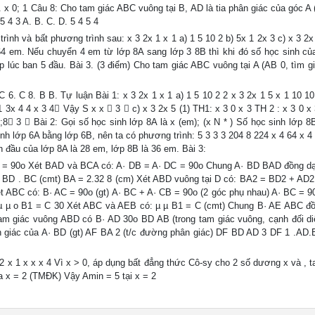
1 D. x 0; 1 Câu 8: Cho tam giác ABC vuông tại B, AD là tia phân giác của góc A
 4 3 A. B. C. D. 5 4 5 4
ình và bất phương trình sau: x 3 2x 1 x 1 a) 1 5 10 2 b) 5x 1 2x 3 c) x 3 2x
 64 em. Nếu chuyển 4 em từ lớp 8A sang lớp 3 8B thì khi đó số học sinh củ
 lúc ban 5 đầu. Bài 3. (3 điểm) Cho tam giác ABC vuông tại A (AB 0, tìm giá
 6. C 8. B B. Tự luận Bài 1: x 3 2x 1 x 1 a) 1 5 10 2 2 x 3 2x 1 5 x 1 10 1
 3x 4 4 x 3 4 Vậy S x x  3  c) x 3 2x 5 (1) TH1: x 3 0 x 3 TH 2 : x 3 0 x 
;8 3  Bài 2: Gọi số học sinh lớp 8A là x (em); (x N * ) Số học sinh lớp 8B
nh lớp 6A bằng lớp 6B, nên ta có phương trình: 5 3 3 3 204 8 224 x 4 64 x 4 
n đầu của lớp 8A là 28 em, lớp 8B là 36 em. Bài 3:
 DC = 90o Xét BAD và BCA có: A· DB = A· DC = 90o Chung A· BD BAD đồng 
BD . BC (cmt) BA = 2.32 8 (cm) Xét ABD vuông tại D có: BA2 = BD2 + AD2 
ét ABC có: B· AC = 90o (gt) A· BC + A· CB = 90o (2 góc phụ nhau) A· BC = 9
 µ µ o B1 = C 30 Xét ABC và AEB có: µ µ B1 = C (cmt) Chung B· AE ABC đ
m giác vuông ABD có B· AD 30o BD AB (trong tam giác vuông, cạnh đối di
 giác của A· BD (gt) AF BA 2 (t/c đường phân giác) DF BD AD 3 DF 1 .AD
2 x 1 x x x 4 Vì x > 0, áp dụng bất đẳng thức Cô-sy cho 2 số dương x và , ta
 ra x = 2 (TMĐK) Vậy Amin = 5 tại x = 2