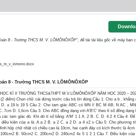
Downlo
n: Toán 8 - Trường THCS M. V. LÔMÔNÔXỐP"
, để tải tài liệu gốc về máy bạn 
cs_m_v_lomono.docx
ôn: Toán 8 - Trường THCS M. V. LÔMÔNÔXỐP
HỌC KÌ II TRƯỜNG THCS&THPT M.V.LÔMÔNÔXỐP NĂM HỌC 2020 – 20
 điểm) Chọn chữ cái đứng trước câu trả lời đúng Câu 1: Cho a b , khẳng 
8 b D. a 19 b 19 5 Câu 2: Cho tam giác ABC có MN // BC M AB; N AC , M
7cm D. 1,6cm Câu 3: Cho ABC đồng dạng với A’B’C’ theo tỉ số đồng dạng l
các tam giác đó. Khi đó tỉ số bằng: A'M' 1 1 A. 2 B. C. D. 4 2 4 Câu 4: Đ
ì điều kiện của a là: A.a 2 B. a 2 C. a 2 D. a 4 x2 x Câu 5: Cho phương tr
: Hình hộp chữ nhật có chiều cao là 10cm, hai cạnh đáy có kích thước là 4cm
 A.100cm2 B. 50cm2 C. 200cm2 D. 240cm2 4x 5 1 2 1 Câu 7: Điều kiện củ