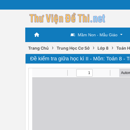
Mầm Non - Mẫu Giáo
›
›
›
Trang Chủ
Trung Học Cơ Sở
Lớp 8
Toán H
Đề kiểm tra giữa học kì II - Môn: Toán 