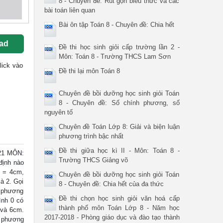
8 - Chuyên đề: Rút gọn biểu thức và các
bài toán liên quan
Bài ôn tập Toán 8 - Chuyên đề: Chia hết
ad
Đề thi học sinh giỏi cấp trường lần 2 -
Môn: Toán 8 - Trường THCS Lam Sơn
click vào
Đề thi lại môn Toán 8
Chuyên đề bồi dưỡng học sinh giỏi Toán
8 - Chuyên đề: Số chính phương, số
nguyên tố
Chuyên đề Toán Lớp 8: Giải và biện luận
phương trình bậc nhất
Đề thi giữa học kì II - Môn: Toán 8 -
21 MÔN:
Trường THCS Giảng võ
định nào
N = 4cm,
Chuyên đề bồi dưỡng học sinh giỏi Toán
à 2. Gọi
8 - Chuyên đề: Chia hết của đa thức
ể phương
Đề thi chọn học sinh giỏi văn hoá cấp
ình 0 có
thành phố môn Toán Lớp 8 - Năm học
 và 6cm.
2017-2018 - Phòng giáo dục và đào tạo thành
a phương