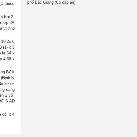
phố Bắc Giang (Có đáp án)
 (D thuộc
 5 Bài 2.
a lớp 8A
 trị nhỏ
0 10 2x 6
3 (1) x 3
 là 64 x
x 4 68 x
dạng BCA
(Định lý
0o 30o =
ồng dạng
ện 2 với
.BC S AD
 có: x 4