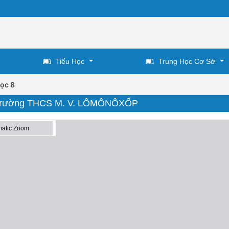
Tiểu Học
Trung Học Cơ Sở
ọc 8
8 - Trường THCS M. V. LÔMÔNÔXỐP