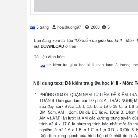
5 trang
hoaithuong97
2888
5
Bạn đang xem tài liệu
"Đề kiểm tra giữa học kì II - Mô
nút
DOWNLOAD
ở trên
Tài liệu đính kèm:
de_kiem_tra_giua_hoc_ki_ii_mon_toan_8_truong_th
Nội dung text: Đề kiểm tra giữa học kì II - M
PHÒNG GD&ĐT QUẬN NAM TỪ LIÊM ĐỀ KIỂM TRA 
TOÁN 8 Thời gian làm bài: 90 phút A, TRẮC NGHIỆM (2
sau đây sai? 9 A.a 1,8 b 1,8 B. a 19 b 19 C. a 1,
BM=5cm, AM = 2cm. Độ dài BC là: A. 10cm B. 14cm C. 
AM và A’M’ lần lượt là AM các đường trung tuyến của 
trình a2 4 x 17 0 là phương trình bậc nhất một ẩn th
nghiệm là: x2 1 A.x 1 B. x 1 C. x 1 ;x 0 D. x 0 Câu 6
Diện tích xung quanh của hình hộp chữ nhật đó là: