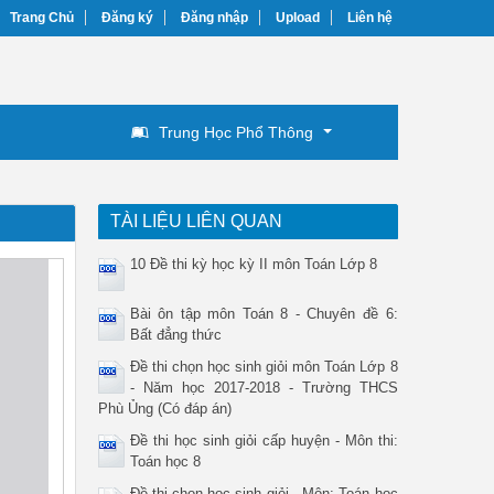
Trang Chủ
Đăng ký
Đăng nhập
Upload
Liên hệ
Trung Học Phổ Thông
TÀI LIỆU LIÊN QUAN
10 Đề thi kỳ học kỳ II môn Toán Lớp 8
Bài ôn tập môn Toán 8 - Chuyên đề 6:
Bất đẳng thức
Đề thi chọn học sinh giỏi môn Toán Lớp 8
- Năm học 2017-2018 - Trường THCS
Phù Ủng (Có đáp án)
Đề thi học sinh giỏi cấp huyện - Môn thi:
Toán học 8
Đề thi chọn học sinh giỏi - Môn: Toán học