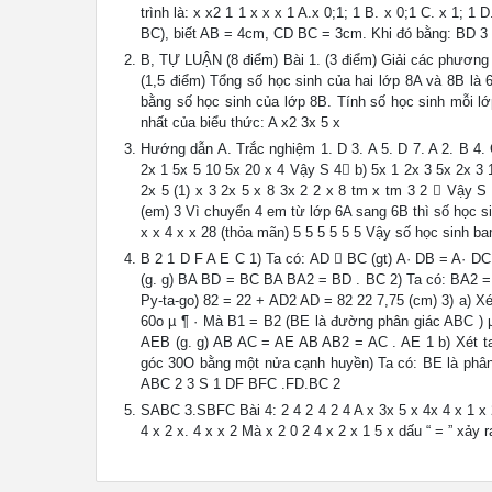
trình là: x x2 1 1 x x x 1 A.x 0;1; 1 B. x 0;1 C. x 1; 
BC), biết AB = 4cm, CD BC = 3cm. Khi đó bằng: BD 3 5
B, TỰ LUẬN (8 điểm) Bài 1. (3 điểm) Giải các phương tr
(1,5 điểm) Tổng số học sinh của hai lớp 8A và 8B là
bằng số học sinh của lớp 8B. Tính số học sinh mỗi lớp
nhất của biểu thức: A x2 3x 5 x
Hướng dẫn A. Trắc nghiệm 1. D 3. A 5. D 7. A 2. B 4. C
2x 1 5x 5 10 5x 20 x 4 Vậy S 4 b) 5x 1 2x 3 5x 2x 3 1
2x 5 (1) x 3 2x 5 x 8 3x 2 2 x 8 tm x tm 3 2  Vậy S 
(em) 3 Vì chuyển 4 em từ lớp 6A sang 6B thì số học si
x x 4 x x 28 (thỏa mãn) 5 5 5 5 5 5 Vậy số học sinh ba
B 2 1 D F A E C 1) Ta có: AD  BC (gt) A· DB = A·
(g. g) BA BD = BC BA BA2 = BD . BC 2) Ta có: BA2 = 
Py-ta-go) 82 = 22 + AD2 AD = 82 22 7,75 (cm) 3) a) X
60o µ ¶ · Mà B1 = B2 (BE là đường phân giác ABC )
AEB (g. g) AB AC = AE AB AB2 = AC . AE 1 b) Xét ta
góc 30O bằng một nửa cạnh huyền) Ta có: BE là phân
ABC 2 3 S 1 DF BFC .FD.BC 2
SABC 3.SBFC Bài 4: 2 4 2 4 2 4 A x 3x 5 x 4x 4 x 1 x 
4 x 2 x. 4 x x 2 Mà x 2 0 2 4 x 2 x 1 5 x dấu “ = ” xảy