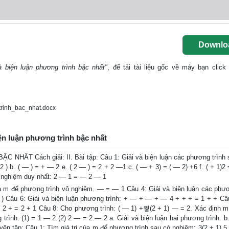
Downlo
 biện luận phương trình bậc nhất"
, để tải tài liệu gốc về máy bạn click
rinh_bac_nhat.docx
ện luận phương trình bậc nhất
T Cách giải: II. Bài tập: Câu 1: Giải và biện luận các phương trình 
 ) b. ( ― ) = + ― 2 e. ( 2 ― ) = 2 + 2 ―1 c. ( ― + 3) = ( ― 2) +6 f. ( + 1)2 
ó nghiệm duy nhất: 2 ― 1 = ― 2 ― 1
ủa m để phương trình vô nghiệm. ― = ― 1 Câu 4: Giải và biện luận các phươ
c ) Câu 6: Giải và biện luận phương trình: + ― + ― + ― 4 + + + = 1 + + Câ
― 2 + = 2 + 1 Câu 8: Cho phương trình: ( ― 1) +푛(2 + 1) ― = 2. Xác định m
rình: (1) = 1 ― 2 (2) 2 ― = 2 ― 2 a. Giải và biện luận hai phương trình. b.
uyện tập: Câu 1: Tìm giá trị của m để phương trình sau có nghiệm: 3(2 + 1) 5