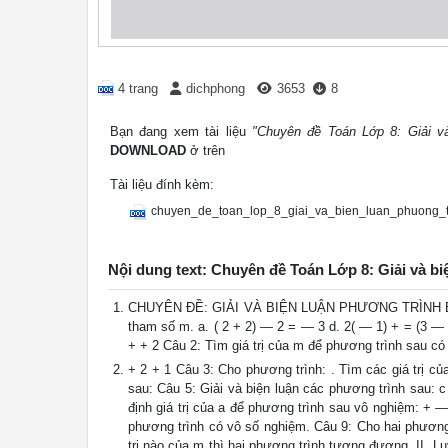
4 trang
dichphong
3653
8
Bạn đang xem tài liệu
"Chuyên đề Toán Lớp 8: Giải và
DOWNLOAD
ở trên
Tài liệu đính kèm:
chuyen_de_toan_lop_8_giai_va_bien_luan_phuong_t
Nội dung text: Chuyên đề Toán Lớp 8: Giải và bi
CHUYÊN ĐỀ: GIẢI VÀ BIỆN LUẬN PHƯƠNG TRÌNH BẬC NHẤ
tham số m. a. ( 2 + 2) ― 2 = ― 3 d. 2( ― 1) + = (3 ― 2
+ + 2 Câu 2: Tìm giá trị của m để phương trình sau c
+ 2 + 1 Câu 3: Cho phương trình: . Tìm các giá trị c
sau: Câu 5: Giải và biện luận các phương trình sau: 
định giá trị của a để phương trình sau vô nghiệm: + 
phương trình có vô số nghiệm. Câu 9: Cho hai phương t
trị nào của m thì hai phương trình tương đương. II. L