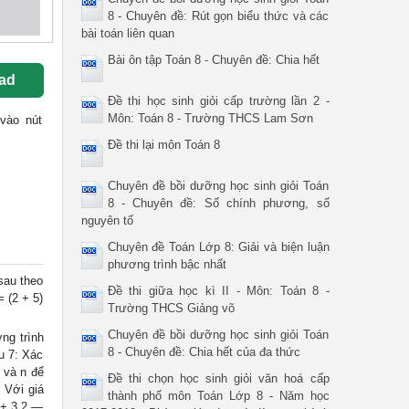
8 - Chuyên đề: Rút gọn biểu thức và các
bài toán liên quan
Bài ôn tập Toán 8 - Chuyên đề: Chia hết
ad
Đề thi học sinh giỏi cấp trường lần 2 -
Môn: Toán 8 - Trường THCS Lam Sơn
 vào nút
Đề thi lại môn Toán 8
Chuyên đề bồi dưỡng học sinh giỏi Toán
8 - Chuyên đề: Số chính phương, số
nguyên tố
Chuyên đề Toán Lớp 8: Giải và biện luận
phương trình bậc nhất
sau theo
Đề thi giữa học kì II - Môn: Toán 8 -
= (2 + 5)
Trường THCS Giảng võ
Chuyên đề bồi dưỡng học sinh giỏi Toán
ng trình
8 - Chuyên đề: Chia hết của đa thức
u 7: Xác
 và n để
Đề thi chọn học sinh giỏi văn hoá cấp
 Với giá
thành phố môn Toán Lớp 8 - Năm học
 + 3 2 ―