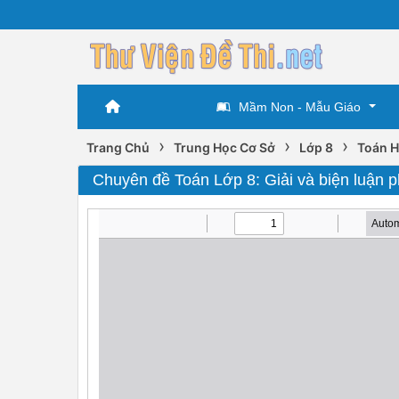
Mầm Non - Mẫu Giáo
›
›
›
Trang Chủ
Trung Học Cơ Sở
Lớp 8
Toán H
Chuyên đề Toán Lớp 8: Giải và biện luận p