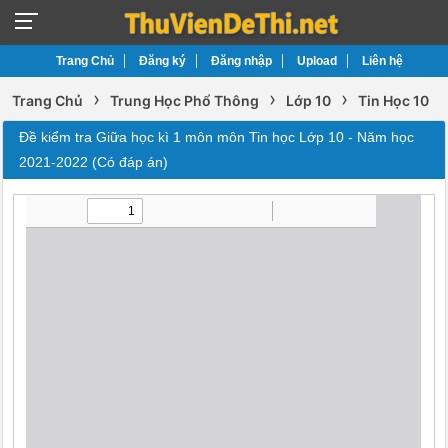
Trang Chủ
Đăng ký
Đăng nhập
Upload
Liên hệ
›
›
›
Trang Chủ
Trung Học Phổ Thông
Lớp 10
Tin Học 10
Đề kiểm tra Giữa học kì 1 môn môn Tin học Lớp 10 - Năm học
2021-2022 (Có đáp án)