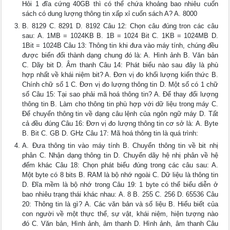
Hỏi 1 đĩa cứng 40GB thì có thể chứa khoảng bao nhiêu cuốn
sách có dung lượng thông tin xấp xỉ cuốn sách A? A. 8000
B. 8129 C. 8291 D. 8192 Câu 12: Chọn câu đúng tron các câu
sau: A. 1MB = 1024KB B. 1B = 1024 Bit C. 1KB = 1024MB D.
1Bit = 1024B Câu 13: Thông tin khi đưa vào máy tính, chúng đều
được biến đổi thành dạng chung đó là: A. Hình ảnh B. Văn bản
C. Dãy bit D. Âm thanh Câu 14: Phát biểu nào sau đây là phù
hợp nhất về khái niệm bit? A. Đơn vị đo khối lượng kiến thức B.
Chính chữ số 1 C. Đơn vị đo lượng thông tin D. Một số có 1 chữ
số Câu 15: Tại sao phải mã hoá thông tin? A. Để thay đổi lượng
thông tin B. Làm cho thông tin phù hợp với dữ liệu trong máy C.
Để chuyển thông tin về dạng câu lệnh của ngôn ngữ máy D. Tất
cả đều đúng Câu 16: Đơn vị đo lượng thông tin cơ sở là: A. Byte
B. Bit C. GB D. GHz Câu 17: Mã hoá thông tin là quá trình:
A. Đưa thông tin vào máy tính B. Chuyển thông tin về bit nhị
phân C. Nhận dạng thông tin D. Chuyển dãy hệ nhị phân về hệ
đếm khác Câu 18: Chọn phát biểu đúng trong các câu sau: A.
Một byte có 8 bits B. RAM là bộ nhớ ngoài C. Dữ liệu là thông tin
D. Đĩa mềm là bộ nhớ trong Câu 19: 1 byte có thể biểu diễn ở
bao nhiêu trạng thái khác nhau: A. 8 B. 255 C. 256 D. 65536 Câu
20: Thông tin là gì? A. Các văn bản và số liệu B. Hiểu biết của
con người về một thực thể, sự vật, khái niệm, hiện tượng nào
đó C. Văn bản, Hình ảnh, âm thanh D. Hình ảnh, âm thanh Câu