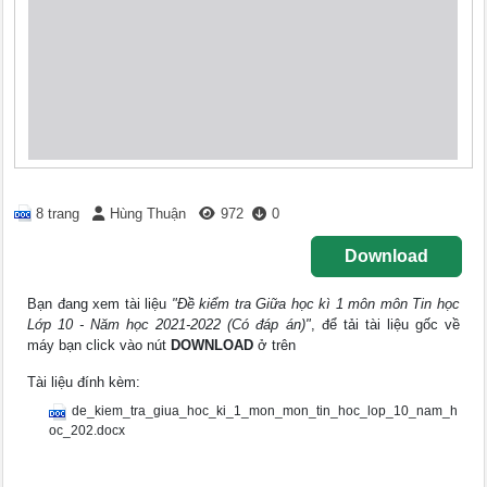
8 trang
Hùng Thuận
972
0
Download
Bạn đang xem tài liệu
"Đề kiểm tra Giữa học kì 1 môn môn Tin học
Lớp 10 - Năm học 2021-2022 (Có đáp án)"
, để tải tài liệu gốc về
máy bạn click vào nút
DOWNLOAD
ở trên
Tài liệu đính kèm:
de_kiem_tra_giua_hoc_ki_1_mon_mon_tin_hoc_lop_10_nam_h
oc_202.docx