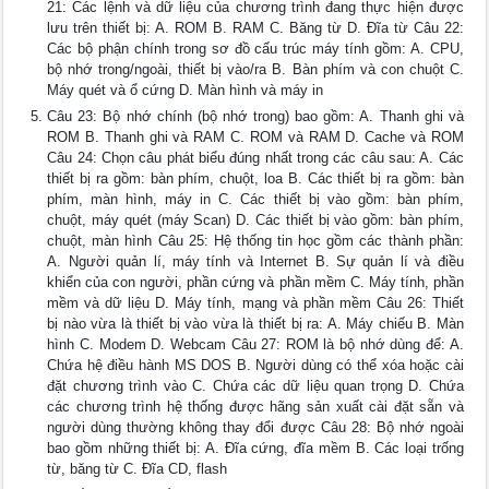
21: Các lệnh và dữ liệu của chương trình đang thực hiện được
lưu trên thiết bị: A. ROM B. RAM C. Băng từ D. Đĩa từ Câu 22:
Các bộ phận chính trong sơ đồ cấu trúc máy tính gồm: A. CPU,
bộ nhớ trong/ngoài, thiết bị vào/ra B. Bàn phím và con chuột C.
Máy quét và ổ cứng D. Màn hình và máy in
Câu 23: Bộ nhớ chính (bộ nhớ trong) bao gồm: A. Thanh ghi và
ROM B. Thanh ghi và RAM C. ROM và RAM D. Cache và ROM
Câu 24: Chọn câu phát biểu đúng nhất trong các câu sau: A. Các
thiết bị ra gồm: bàn phím, chuột, loa B. Các thiết bị ra gồm: bàn
phím, màn hình, máy in C. Các thiết bị vào gồm: bàn phím,
chuột, máy quét (máy Scan) D. Các thiết bị vào gồm: bàn phím,
chuột, màn hình Câu 25: Hệ thống tin học gồm các thành phần:
A. Người quản lí, máy tính và Internet B. Sự quản lí và điều
khiển của con người, phần cứng và phần mềm C. Máy tính, phần
mềm và dữ liệu D. Máy tính, mạng và phần mềm Câu 26: Thiết
bị nào vừa là thiết bị vào vừa là thiết bị ra: A. Máy chiếu B. Màn
hình C. Modem D. Webcam Câu 27: ROM là bộ nhớ dùng để: A.
Chứa hệ điều hành MS DOS B. Người dùng có thể xóa hoặc cài
đặt chương trình vào C. Chứa các dữ liệu quan trọng D. Chứa
các chương trình hệ thống được hãng sản xuất cài đặt sẵn và
người dùng thường không thay đổi được Câu 28: Bộ nhớ ngoài
bao gồm những thiết bị: A. Đĩa cứng, đĩa mềm B. Các loại trống
từ, băng từ C. Đĩa CD, flash