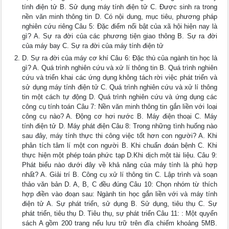
tính điện tử B. Sử dụng máy tính điện tử C. Được sinh ra trong
nền văn minh thông tin D. Có nội dung, mục tiêu, phương pháp
nghiên cứu riêng Câu 5: Đặc điểm nổi bật của xã hội hiện nay là
gì? A. Sự ra đời của các phương tiện giao thông B. Sự ra đời
của máy bay C. Sự ra đời của máy tính điện tử
D. Sự ra đời của máy cơ khí Câu 6: Đặc thù của ngành tin học là
gì? A. Quá trình nghiên cứu và xử lí thông tin B. Quá trình nghiên
cứu và triển khai các ứng dụng không tách rời việc phát triển và
sử dụng máy tính điện tử C. Quá trình nghiên cứu và xử lí thông
tin một cách tự động D. Quá trình nghiên cứu và ứng dụng các
công cụ tính toán Câu 7: Nền văn minh thông tin gắn liền với loại
công cụ nào? A. Động cơ hơi nước B. Máy điện thoại C. Máy
tính điện tử D. Máy phát điện Câu 8: Trong những tình huống nào
sau đây, máy tính thực thi công việc tốt hơn con người? A. Khi
phân tích tâm lí một con người B. Khi chuẩn đoán bệnh C. Khi
thực hiện một phép toán phức tạp D.Khi dịch một tài liệu. Câu 9:
Phát biểu nào dưới đây về khả năng của máy tính là phù hợp
nhất? A. Giải trí B. Công cụ xử lí thông tin C. Lập trình và soạn
thảo văn bản D. A, B, C đều đúng Câu 10: Chọn nhóm từ thích
hợp điền vào đoạn sau: Ngành tin học gắn liền với và máy tính
điện tử A. Sự phát triển, sử dụng B. Sử dụng, tiêu thụ C. Sự
phát triển, tiêu thụ D. Tiêu thụ, sự phát triển Câu 11: : Một quyển
sách A gồm 200 trang nếu lưu trữ trên đĩa chiếm khoảng 5MB.