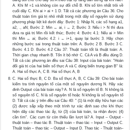
A. Khi M =1 và không còn sự đổi chỗ B. Khi số lớn nhất trôi về
cuối dãy C. Khi ai > ai + 1 D. Tất cả các phương án Câu 36: Cho
thuật toán tìm giá trị nhỏ nhất trong một dãy số nguyên sử dụng
phương pháp liệt kê dưới đây: Bước 1: Nhập N, các số hạng a1,
a2, ., aN; Bước 2: Min ← ai, i ← 2; Bước 3: Nếu i > N thì đưa
đưa ra giá trị Min rồi kết thúc; Bước 4: Bước 4.1: Nếu ai > Min
thì Min ← ai; Bước 4.2: i ← i+1, quay lại bước 3. Hãy chọn
những bước sai trong thuật toán trên: A. Bước 2 B. Bước 3 C.
Bước 4.1 D. Bước 4.2 Câu 37: Thuật toán tốt là thuật toán: A.
Thời gian chạy nhanh B. Tốn ít bộ nhớ C. Cả A và B đều đúng D.
Tất cả các phương án đều sai Câu 38: Input của bài toán: "Hoán
đổi giá trị của hai biến số thực A và C dùng biến trung gian B" là:
A. Hai số thực A, C B. Hai số thực A, B
C. Hai số thực B, C D. Ba số thực A, B, C Câu 39: Cho bài toán
kiểm tra tính nguyên tố của một số nguyên dương N. Hãy xác
đinh Output của bài toán này? A. N là số nguyên tố B. N không là
số nguyên tố C. N là số nguyên tố hoặc N không là số nguyên tố
D. Tất cả các ý trên đều sai Câu 40: " (1) là một dãy hữu hạn các
(2) được sắp xếp theo một trình tự xác định sao cho khi thực
hiện dãy các thao tác ấy, từ (3) của bài toán, ta nhận được (4)
cần tìm". Các cụm từ còn thiếu lần lượt là? A. Input – Output -
thuật toán – thao tác B. Thuật toán – thao tác – Input – Output C.
Thuật toán – thao tác – Output – Input D. Thao tác - Thuật toán–