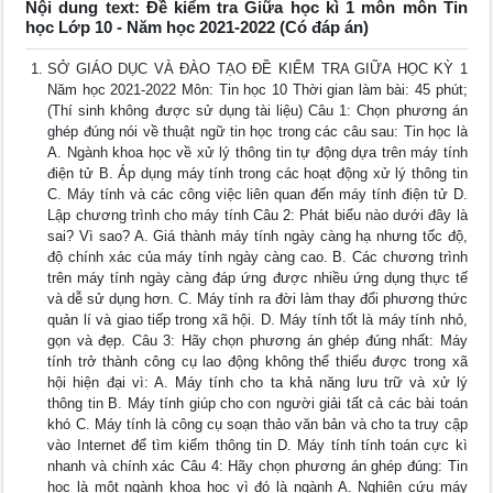
Nội dung text: Đề kiểm tra Giữa học kì 1 môn môn Tin
học Lớp 10 - Năm học 2021-2022 (Có đáp án)
SỞ GIÁO DỤC VÀ ĐÀO TẠO ĐỀ KIỂM TRA GIỮA HỌC KỲ 1
Năm học 2021-2022 Môn: Tin học 10 Thời gian làm bài: 45 phút;
(Thí sinh không được sử dụng tài liệu) Câu 1: Chọn phương án
ghép đúng nói về thuật ngữ tin học trong các câu sau: Tin học là
A. Ngành khoa học về xử lý thông tin tự động dựa trên máy tính
điện tử B. Áp dụng máy tính trong các hoạt động xử lý thông tin
C. Máy tính và các công việc liên quan đến máy tính điện tử D.
Lập chương trình cho máy tính Câu 2: Phát biểu nào dưới đây là
sai? Vì sao? A. Giá thành máy tính ngày càng hạ nhưng tốc độ,
độ chính xác của máy tính ngày càng cao. B. Các chương trình
trên máy tính ngày càng đáp ứng được nhiều ứng dụng thực tế
và dễ sử dụng hơn. C. Máy tính ra đời làm thay đổi phương thức
quản lí và giao tiếp trong xã hội. D. Máy tính tốt là máy tính nhỏ,
gọn và đẹp. Câu 3: Hãy chọn phương án ghép đúng nhất: Máy
tính trở thành công cụ lao động không thể thiếu được trong xã
hội hiện đại vì: A. Máy tính cho ta khả năng lưu trữ và xử lý
thông tin B. Máy tính giúp cho con người giải tất cả các bài toán
khó C. Máy tính là công cụ soạn thảo văn bản và cho ta truy cập
vào Internet để tìm kiếm thông tin D. Máy tính tính toán cực kì
nhanh và chính xác Câu 4: Hãy chọn phương án ghép đúng: Tin
học là một ngành khoa học vì đó là ngành A. Nghiên cứu máy