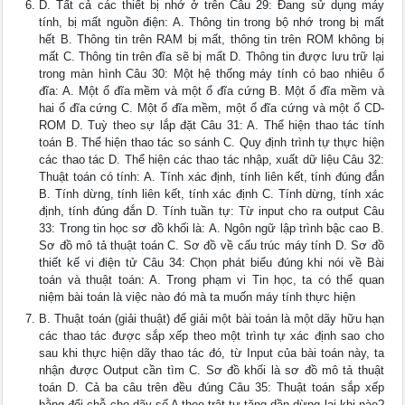
D. Tất cả các thiết bị nhớ ở trên Câu 29: Đang sử dụng máy
tính, bị mất nguồn điện: A. Thông tin trong bộ nhớ trong bị mất
hết B. Thông tin trên RAM bị mất, thông tin trên ROM không bị
mất C. Thông tin trên đĩa sẽ bị mất D. Thông tin được lưu trữ lại
trong màn hình Câu 30: Một hệ thống máy tính có bao nhiêu ổ
đĩa: A. Một ổ đĩa mềm và một ổ đĩa cứng B. Một ổ đĩa mềm và
hai ổ đĩa cứng C. Một ổ đĩa mềm, một ổ đĩa cứng và một ổ CD-
ROM D. Tuỳ theo sự lắp đặt Câu 31: A. Thể hiện thao tác tính
toán B. Thể hiện thao tác so sánh C. Quy định trình tự thực hiện
các thao tác D. Thể hiện các thao tác nhập, xuất dữ liệu Câu 32:
Thuật toán có tính: A. Tính xác định, tính liên kết, tính đúng đắn
B. Tính dừng, tính liên kết, tính xác định C. Tính dừng, tính xác
định, tính đúng đắn D. Tính tuần tự: Từ input cho ra output Câu
33: Trong tin học sơ đồ khối là: A. Ngôn ngữ lập trình bậc cao B.
Sơ đồ mô tả thuật toán C. Sơ đồ về cấu trúc máy tính D. Sơ đồ
thiết kế vi điện tử Câu 34: Chọn phát biểu đúng khi nói về Bài
toán và thuật toán: A. Trong phạm vi Tin học, ta có thể quan
niệm bài toán là việc nào đó mà ta muốn máy tính thực hiện
B. Thuật toán (giải thuật) để giải một bài toán là một dãy hữu hạn
các thao tác được sắp xếp theo một trình tự xác định sao cho
sau khi thực hiện dãy thao tác đó, từ Input của bài toán này, ta
nhận được Output cần tìm C. Sơ đồ khối là sơ đồ mô tả thuật
toán D. Cả ba câu trên đều đúng Câu 35: Thuật toán sắp xếp
bằng đổi chỗ cho dãy số A theo trật tự tăng dần dừng lại khi nào?