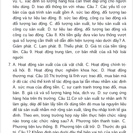
vụ. C. xác định số lượng hàng hoá cần thiết đáp ứng cho người
tiêu dùng. D. trao đổi thông tin với nhau. Câu 7. Các yếu tố cơ
bản của quá trình sản xuất gồm A. sức lao động, đối tượng lao
động và tư liệu lao động. B. sức lao động, công cụ lao động và
đối tượng lao động. C. đối tượng sản xuất, tư liệu sản xuất và
công cụ sản xuất. D. tư liệu lao động, đối tượng lao động và
công cụ lao động. Câu 8. Khi tiền giấy đưa vào lưu thông vượt
quá số lượng cần thiết sẽ dẫn đến hiện tượng nào dưới đây? A.
Giảm phát. C. Lạm phát. B. Thiểu phát. D. Giá trị của tiền tăng
lên. Câu 9. Hoạt động trung tâm, cơ bản nhất của xã hội loài
người
A. Hoạt động sản xuất của cải vật chất. C. Hoạt động chính trị-
xã hội. B. Hoạt động thực nghiệm khoa học. D. Hoạt động
thương mại. Câu 10.Thị trường là lĩnh vực trao đổi, mua bán mà
ở đó các chủ thể kinh tế tác động qua lại lẫn nhau nhằm xác định
A. sức mua của đồng tiền. C. sự cạnh tranh trong trao đổi, mua
bán. B. giá cả và số lượng hàng hóa, dịch vụ. D. sự cung ứng
hàng hóa trên thị trường. Câu 11.Cơ sở sản xuất tư nhân anh N
làm giày, dép để bán lấy tiền rồi dùng tiền đó mua lại nguyên liệu
để tái sản xuất nhằm mở rộng sản xuất, tăng thu nhập kinh tế gia
đình. Theo em, trong trường hợp này tiền thực hiện chức năng
nào trong các chức năng sau? A. Phương tiện thanh toán. C.
Phương tiện lưu thông. B. Phương tiện cất trữ. D. Thước đo giá
trị. Câu 12.Khẳng định nào dưới đây thể hiện vai trò của sản xuất