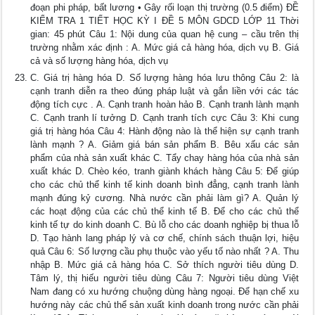
đoạn phi pháp, bất lương • Gây rối loạn thị trường (0.5 điểm) ĐỀ
KIỂM TRA 1 TIẾT HỌC KỲ I ĐỀ 5 MÔN GDCD LỚP 11 Thời
gian: 45 phút Câu 1: Nội dung của quan hệ cung – cầu trên thị
trường nhằm xác định : A. Mức giá cả hàng hóa, dịch vụ B. Giá
cả và số lượng hàng hóa, dịch vụ
C. Giá trị hàng hóa D. Số lượng hàng hóa lưu thông Câu 2: là
cạnh tranh diễn ra theo đúng pháp luật và gắn liền với các tác
động tích cực . A. Cạnh tranh hoàn hảo B. Cạnh tranh lành mạnh
C. Cạnh tranh lí tưởng D. Cạnh tranh tích cực Câu 3: Khi cung
giá trị hàng hóa Câu 4: Hành động nào là thể hiện sự cạnh tranh
lành mạnh ? A. Giảm giá bán sản phẩm B. Bêu xấu các sản
phẩm của nhà sản xuất khác C. Tẩy chay hàng hóa của nhà sản
xuất khác D. Chèo kéo, tranh giành khách hàng Câu 5: Để giúp
cho các chủ thể kinh tế kinh doanh bình đẳng, cạnh tranh lành
mạnh đúng kỷ cương. Nhà nước cần phải làm gì? A. Quản lý
các hoạt động của các chủ thể kinh tế B. Để cho các chủ thể
kinh tế tự do kinh doanh C. Bù lỗ cho các doanh nghiệp bị thua lỗ
D. Tạo hành lang pháp lý và cơ chế, chính sách thuận lợi, hiệu
quả Câu 6: Số lượng cầu phụ thuộc vào yếu tố nào nhất ? A. Thu
nhập B. Mức giá cả hàng hóa C. Sở thích người tiêu dùng D.
Tâm lý, thị hiếu người tiêu dùng Câu 7: Người tiêu dùng Việt
Nam đang có xu hướng chuộng dùng hàng ngoại. Để hạn chế xu
hướng này các chủ thể sản xuất kinh doanh trong nước cần phải