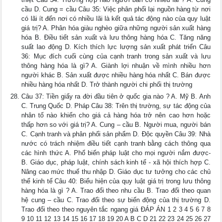
cầu D. Cung = cầu Câu 35: Việc phân phối lại nguồn hàng từ nơi
có lãi ít đến nơi có nhiều lãi là kết quả tác động nào của quy luật
giá trị? A. Phân hóa giàu nghèo giữa những người sản xuất hàng
hóa B. Điều tiết sản xuất và lưu thông hàng hóa C. Tăng năng
suất lao động D. Kích thích lực lượng sản xuất phát triển Câu
36: Mục đích cuối cùng của cạnh tranh trong sản xuất và lưu
thông hàng hóa là gì? A. Giành lợi nhuận về mình nhiều hơn
người khác B. Sản xuất được nhiều hàng hóa nhất C. Bán được
nhiều hàng hóa nhất D. Trở thành người chi phối thị trường
Câu 37: Tiền giấy ra đời đầu tiên ở quốc gia nào ? A. Mỹ B. Anh
C. Trung Quốc D. Pháp Câu 38: Trên thị trường, sự tác động của
nhân tố nào khiến cho giá cả hàng hóa trở nên cao hơn hoặc
thấp hơn so với giá trị? A. Cung – cầu B. Người mua, người bán
C. Cạnh tranh và phân phối sản phẩm D. Độc quyền Câu 39: Nhà
nước có trách nhiệm điều tiết cạnh tranh bằng cách thông qua
các hình thức A. Phổ biến pháp luật cho mọi người nắm được-
B. Giáo dục, pháp luật, chính sách kinh tế - xã hội thích hợp C.
Nâng cao mức thuế thu nhập D. Giáo dục tư tưởng cho các chủ
thể kinh tế Câu 40: Biểu hiện của quy luật giá trị trong lưu thông
hàng hóa là gì ? A. Trao đổi theo nhu cầu B. Trao đổi theo quan
hệ cung – cầu C. Trao đổi theo sự biến động của thị trường D.
Trao đổi theo theo nguyên tắc ngang giá ĐÁP ÁN 1 2 3 4 5 6 7 8
9 10 11 12 13 14 15 16 17 18 19 20 A B C D 21 22 23 24 25 26 27