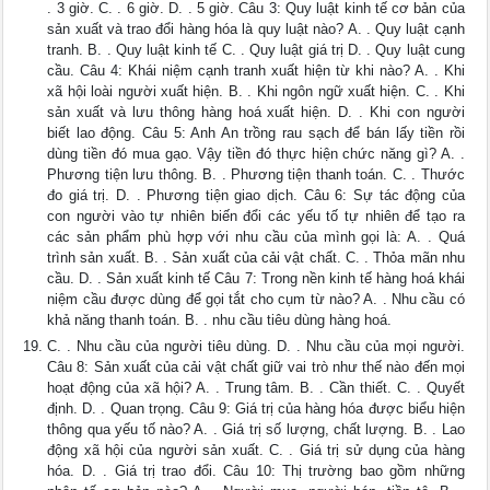
. 3 giờ. C. . 6 giờ. D. . 5 giờ. Câu 3: Quy luật kinh tế cơ bản của
sản xuất và trao đổi hàng hóa là quy luật nào? A. . Quy luật cạnh
tranh. B. . Quy luật kinh tế C. . Quy luật giá trị D. . Quy luật cung
cầu. Câu 4: Khái niệm cạnh tranh xuất hiện từ khi nào? A. . Khi
xã hội loài người xuất hiện. B. . Khi ngôn ngữ xuất hiện. C. . Khi
sản xuất và lưu thông hàng hoá xuất hiện. D. . Khi con người
biết lao động. Câu 5: Anh An trồng rau sạch để bán lấy tiền rồi
dùng tiền đó mua gạo. Vậy tiền đó thực hiện chức năng gì? A. .
Phương tiện lưu thông. B. . Phương tiện thanh toán. C. . Thước
đo giá trị. D. . Phương tiện giao dịch. Câu 6: Sự tác động của
con người vào tự nhiên biến đổi các yếu tố tự nhiên để tạo ra
các sản phẩm phù hợp với nhu cầu của mình gọi là: A. . Quá
trình sản xuất. B. . Sản xuất của cải vật chất. C. . Thỏa mãn nhu
cầu. D. . Sản xuất kinh tế Câu 7: Trong nền kinh tế hàng hoá khái
niệm cầu được dùng để gọi tắt cho cụm từ nào? A. . Nhu cầu có
khả năng thanh toán. B. . nhu cầu tiêu dùng hàng hoá.
C. . Nhu cầu của người tiêu dùng. D. . Nhu cầu của mọi người.
Câu 8: Sản xuất của cải vật chất giữ vai trò như thế nào đến mọi
hoạt động của xã hội? A. . Trung tâm. B. . Cần thiết. C. . Quyết
định. D. . Quan trọng. Câu 9: Giá trị của hàng hóa được biểu hiện
thông qua yếu tố nào? A. . Giá trị số lượng, chất lượng. B. . Lao
động xã hội của người sản xuất. C. . Giá trị sử dụng của hàng
hóa. D. . Giá trị trao đổi. Câu 10: Thị trường bao gồm những