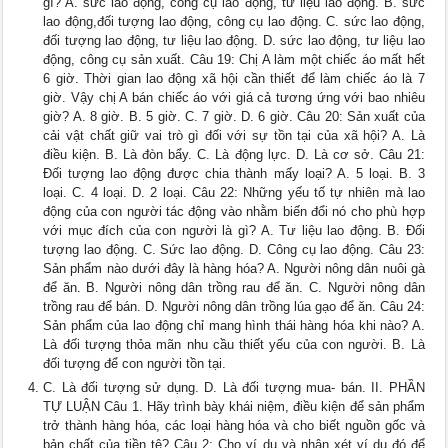
gì? A. sức lao động, công cụ lao động, tư liệu lao động. B. sức
lao động,đối tượng lao động, công cụ lao động. C. sức lao động,
đối tượng lao động, tư liệu lao động. D. sức lao động, tư liệu lao
động, công cụ sản xuất. Câu 19: Chị A làm một chiếc áo mất hết
6 giờ. Thời gian lao động xã hội cần thiết để làm chiếc áo là 7
giờ. Vậy chị A bán chiếc áo với giá cả tương ứng với bao nhiêu
giờ? A. 8 giờ. B. 5 giờ. C. 7 giờ. D. 6 giờ. Câu 20: Sản xuất của
cải vật chất giữ vai trò gì đối với sự tồn tại của xã hội? A. Là
điều kiện. B. Là đòn bẩy. C. Là động lực. D. Là cơ sở. Câu 21:
Đối tượng lao động được chia thành mấy loại? A. 5 loại. B. 3
loại. C. 4 loại. D. 2 loại. Câu 22: Những yếu tố tự nhiên mà lao
động của con người tác động vào nhằm biến đổi nó cho phù hợp
với mục đích của con người là gì? A. Tư liệu lao động. B. Đối
tượng lao động. C. Sức lao động. D. Công cụ lao động. Câu 23:
Sản phẩm nào dưới đây là hàng hóa? A. Người nông dân nuôi gà
để ăn. B. Người nông dân trồng rau để ăn. C. Người nông dân
trồng rau để bán. D. Người nông dân trồng lúa gạo để ăn. Câu 24:
Sản phẩm của lao động chỉ mang hình thái hàng hóa khi nào? A.
Là đối tượng thỏa mãn nhu cầu thiết yếu của con người. B. Là
đối tượng để con người tồn tại.
C. Là đối tượng sử dụng. D. Là đối tượng mua- bán. II. PHẦN
TỰ LUẬN Câu 1. Hãy trình bày khái niệm, điều kiện để sản phẩm
trở thành hàng hóa, các loại hàng hóa và cho biết nguồn gốc và
bản chất của tiền tệ? Câu 2: Cho ví dụ và nhận xét ví dụ đó để