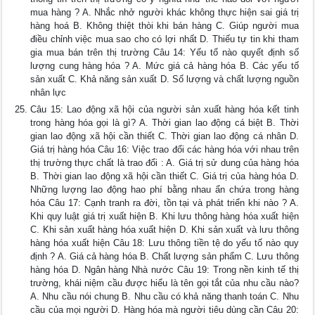
mua hàng ? A. Nhắc nhở người khác không thực hiện sai giá trị
hàng hoá B. Không thiệt thòi khi bán hàng C. Giúp người mua
điều chỉnh việc mua sao cho có lợi nhất D. Thiếu tự tin khi tham
gia mua bán trên thị trường Câu 14: Yếu tố nào quyết định số
lượng cung hàng hóa ? A. Mức giá cả hàng hóa B. Các yếu tố
sản xuất C. Khả năng sản xuất D. Số lượng và chất lượng nguồn
nhân lực
Câu 15: Lao động xã hội của người sản xuất hàng hóa kết tinh
trong hàng hóa gọi là gì? A. Thời gian lao động cá biệt B. Thời
gian lao động xã hội cần thiết C. Thời gian lao động cá nhân D.
Giá trị hàng hóa Câu 16: Việc trao đổi các hàng hóa với nhau trên
thị trường thực chất là trao đổi : A. Giá trị sử dung của hàng hóa
B. Thời gian lao động xã hội cần thiết C. Giá trị của hàng hóa D.
Những lượng lao động hao phí bằng nhau ẩn chứa trong hàng
hóa Câu 17: Cạnh tranh ra đời, tồn tại và phát triển khi nào ? A.
Khi quy luật giá trị xuất hiện B. Khi lưu thông hàng hóa xuất hiện
C. Khi sản xuất hàng hóa xuất hiện D. Khi sản xuất và lưu thông
hàng hóa xuất hiện Câu 18: Lưu thông tiền tệ do yếu tố nào quy
định ? A. Giá cả hàng hóa B. Chất lượng sản phẩm C. Lưu thông
hàng hóa D. Ngân hàng Nhà nước Câu 19: Trong nền kinh tế thị
trường, khái niệm cầu được hiểu là tên gọi tắt của nhu cầu nào?
A. Nhu cầu nói chung B. Nhu cầu có khả năng thanh toán C. Nhu
cầu của mọi người D. Hàng hóa mà người tiêu dùng cần Câu 20: