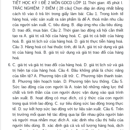
TIẾT HỌC KỲ I ĐỀ 2 MÔN GDCD LỚP 11 Thời gian: 45 phút I.
TRẮC NGHIỆM: 7 ĐIỂM ( 28 câu) Chọn đáp án đúng nhất bằng
cách tô vào ô trả lời trong giấy làm bài: Câu 1. Trong kinh tế
hàng hoá, việc sản xuất ra sản phẩm là để A. thoả mãn nhu cầu
của người sản xuất. C. tiêu dùng. B. đáp ứng nhu cầu tiêu dùng.
D. trao đổi, mua bán. Câu 2. Thời gian lao động xã hội cần thiết
tạo ra A. giá trị xã hội của hàng hoá. C. giá trị cá biệt của hàng
hoá. B. giá trị lịch sử của hàng hoá. D. giá trị thực tiễn hàng hoá.
Câu 3. Hàng hoá có hai thuộc tính, đó là A. giá trị sử dụng và giá
trị của hàng hoá. B. giá trị sử dụng và giá trị trao đổi của hàng
hoá.
C. giá trị và giá trị trao đổi của hàng hoá. D. giá trị lịch sử và giá
trị hiện tại của hàng hoá. Câu 4. Đâu không phải là chức năng
của tiền tệ? A. Phương tiện cất trữ. C. Phương tiện thanh toán.
B. Phương tiện hoạch toán. D. Phương tiện lưu thông. Câu 5.
Sức lao động của con người là A. toàn bộ những năng lực thể
chất và tinh thần của con người được vận dụng vào quá trình
sản xuất. B. hoạt động có mục đích, có ý thức của con người
trong quá trình lao động. C. sự tiêu dùng sức lao động trong thực
tế. D. sự kết hợp sức lao động với tư liệu sản xuất. Câu 6. Trên
trị trường mối quan hệ tác động qua lại lẫn nhau giữa người bán
và người mua nhằm mục đích A. xác định nhu cầu thị hiếu của
người tiêu dùng. B. xác định giá cả và số lượng hàng hoá, dịch