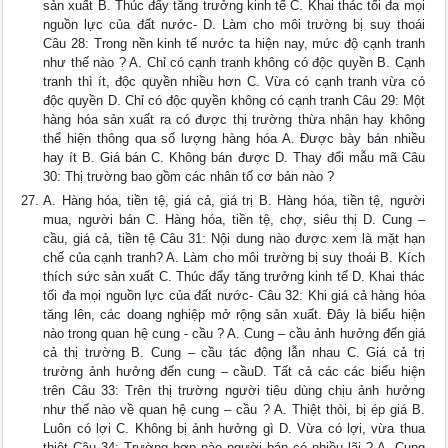
sản xuất B. Thúc đẩy tăng trưởng kinh tế C. Khai thác tối đa mọi
nguồn lực của đất nước- D. Làm cho môi trường bị suy thoái
Câu 28: Trong nền kinh tế nước ta hiện nay, mức độ cạnh tranh
như thế nào ? A. Chỉ có cạnh tranh không có độc quyền B. Cạnh
tranh thì ít, độc quyền nhiều hơn C. Vừa có cạnh tranh vừa có
độc quyền D. Chỉ có độc quyền không có cạnh tranh Câu 29: Một
hàng hóa sản xuất ra có được thị trường thừa nhận hay không
thể hiện thông qua số lượng hàng hóa A. Được bày bán nhiều
hay ít B. Giá bán C. Không bán được D. Thay đổi mẫu mã Câu
30: Thị trường bao gồm các nhân tố cơ bản nào ?
A. Hàng hóa, tiền tệ, giá cả, giá trị B. Hàng hóa, tiền tệ, người
mua, người bán C. Hàng hóa, tiền tệ, chợ, siêu thị D. Cung –
cầu, giá cả, tiền tệ Câu 31: Nội dung nào được xem là mặt hạn
chế của cạnh tranh? A. Làm cho môi trường bị suy thoái B. Kích
thích sức sản xuất C. Thúc đẩy tăng trưởng kinh tế D. Khai thác
tối đa mọi nguồn lực của đất nước- Câu 32: Khi giá cả hàng hóa
tăng lên, các doang nghiệp mở rộng sản xuất. Đây là biểu hiện
nào trong quan hệ cung - cầu ? A. Cung – cầu ảnh hưởng đến giá
cả thị trường B. Cung – cầu tác động lẫn nhau C. Giá cả trị
trường ảnh hưởng đến cung – cầuD. Tất cả các các biểu hiện
trên Câu 33: Trên thị trường người tiêu dùng chịu ảnh hưởng
như thế nào về quan hệ cung – cầu ? A. Thiệt thòi, bị ép giá B.
Luôn có lợi C. Không bị ảnh hưởng gì D. Vừa có lợi, vừa thua
thiệt Câu 34: Trường hợp nào người bán có nhiều lãi ? A. Cung