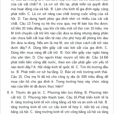
của cải vật chất? A. Là cơ sở tồn tại, phát triển và quyết định
mọi hoạt động của xã hội. B. Làm cho kinh tế gia đình ngày càng
phát triển. C. Là cơ sở nâng cao chất lượng cuộc sống của xã
hội. D. Tạo dựng hạnh phúc gia đình nhờ có nhiều của cải vật
chất. Câu 13.Trong vụ hè thu vừa qua, mẹ M bán lúa thu được
số tiền 20 triệu đồng, sau khi chi tiêu một số thứ còn 10 triệu, mẹ
M tính chuyện cất trữ khi nào cần đưa ra dùng nhưng đang phân
vân chưa biết cất loại tiền tệ nào cho phù hợp để phòng khi đau
ốm đưa ra dùng. Nếu em là mẹ M, em sẽ chọn cách cất trữ nào
dưới đây? A. Dùng tiền giấy cất vào két sắt của gia đình. C.
Dùng tiền mua vàng để cất trữ. B. Gửi tiền giấy vào ngân hàng
cho yên tâm. D. Cho người khác mượn số tiền đó. Câu 14.Để
phát triển bền vững đất nước, theo em cần phải gắn với yếu tố
nào dưới đây? A. Hội nhập kinh tế quốc tế. C. Tìm thị trường đầu
tư. B. Phát triển cơ sở hạ tầng. D. Bảo vệ môi trường sinh thái.
Câu 15. Cha mẹ N đã trả cho công ty địa ốc 500 triệu đồng để
mua căn hộ cho gia đình ở. Trong trường hợp này chức năng
nào của tiền tệ đã được thực hiện?
A. Thước đo giá trị. C. Phương tiện lưu thông. B. Phương tiện
cất trữ. D. Phương tiện thanh toán. Câu 16.Phát triển kinh tế là
A. tăng trưởng kinh tế với công bằng xã hội và an sinh xã hội. B.
tăng trưởng kinh tế với cơ cấu kinh tế hợp lí, tiến bộ và công
bằng xã hội. C. tăng trưởng kinh tế với công bằng xã hội và tăng