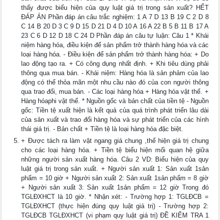
thấy được biểu hiện của quy luật giá trị trong sản xuất? HẾT
ĐÁP ÁN Phần đáp án câu trắc nghiệm: 1 A 7 D 13 B 19 C 2 D 8
C 14 B 20 D 3 C 9 D 15 D 21 D 4 D 10 A 16 A 22 B 5 B 11 B 17 A
23 C 6 D 12 D 18 C 24 D Phần đáp án câu tự luận: Câu 1 * Khái
niệm hàng hóa, điều kiện để sản phẩm trở thành hàng hóa và các
loại hàng hóa. - Điều kiện để sản phẩm trở thành hàng hóa: + Do
lao động tạo ra. + Có công dụng nhất định. + Khi tiêu dùng phải
thông qua mua bán. - Khái niệm: Hàng hóa là sản phảm của lao
động có thể thỏa mãn một nhu cầu nào đó của con người thông
qua trao đổi, mua bán. - Các loại hàng hóa + Hàng hóa vật thể. +
Hàng hóaphi vật thể. * Nguồn gốc và bản chất của tiền tệ - Nguồn
gốc: Tiền tệ xuất hiện là kết quả của quá trình phát triển lâu dài
của sản xuất và trao đổi hàng hóa và sự phát triển của các hình
thái giá trị. - Bản chất + Tiền tệ là loại hàng hóa đặc biệt.
+ Được tách ra làm vật ngang giá chung ,thể hiện giá trị chung
cho các loại hàng hóa. + Tiền tệ biểu hiện mối quan hệ giữa
những người sản xuất hàng hóa. Câu 2 VD: Biểu hiện của quy
luật giá trị trong sản xuất. + Người sản xuất 1: Sản xuất 1sản
phẩm = 10 giờ + Người sản xuất 2: Sản xuất 1sản phẩm = 8 giờ
+ Người sản xuất 3: Sản xuất 1sản phẩm = 12 giờ Trong đó
TGLĐXHCT là 10 giờ. * Nhận xét: - Trường hợp 1: TGLĐCB =
TGLĐXHCT (thực hiện đúng quy luật giá trị) - Trường hợp 2:
TGLĐCB TGLĐXHCT (vi phạm quy luật giá trị) ĐỀ KIỂM TRA 1