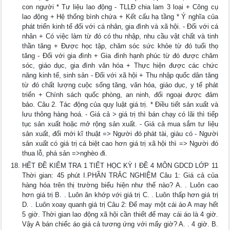
con người * Tư liệu lao động - TLLĐ chia lam 3 loại + Công cụ
lao động + Hệ thống bình chứa + Kết cấu hạ tầng * Ý nghĩa của
phát triển kinh tế đối với cá nhân, gia đình và xã hội. - Đối với cá
nhân + Có việc làm từ đó có thu nhập, nhu cầu vật chất và tinh
thần tăng + Được học tập, chăm sóc sức khỏe từ đó tuổi thọ
tăng - Đối với gia đình + Gia đình hạnh phúc từ đó được chăm
sóc, giáo dục, gia đình văn hóa + Thực hiện được các chức
năng kinh tế, sinh sản - Đối với xã hội + Thu nhập quốc dân tăng
từ đó chất lượng cuộc sống tăng, văn hóa, giáo dục, y tế phát
triển + Chính sách quốc phòng, an ninh, đối ngoại được đảm
bảo. Câu 2. Tác động của quy luật giá trị. * Điều tiết sản xuất và
lưu thông hàng hoá. - Giá cả > giá trị thì bán chạy có lãi thì tiếp
tục sản xuất hoặc mở rộng sản xuất. - Giá cả mua sắm tư liệu
sản xuất, đổi mới kĩ thuật => Người đó phát tài, giàu có - Người
sản xuất có giá trị cá biệt cao hơn giá trị xã hội thì => Người đó
thua lỗ, phá sản =>nghèo đi.
HẾT ĐỀ KIỂM TRA 1 TIẾT HỌC KỲ I ĐỀ 4 MÔN GDCD LỚP 11
Thời gian: 45 phút I.PHẦN TRẮC NGHIỆM Câu 1: Giá cả của
hàng hóa trên thị trường biểu hiện như thế nào? A. . Luôn cao
hơn giá trị B. . Luôn ăn khớp với giá trị C. . Luôn thấp hơn giá trị
D. . Luôn xoay quanh giá trị Câu 2: Để may một cái áo A may hết
5 giờ. Thời gian lao động xã hội cần thiết để may cái áo là 4 giờ.
Vậy A bán chiếc áo giá cả tương ứng với mấy giờ? A. . 4 giờ. B.