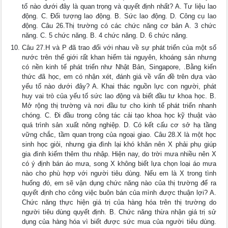
tố nào dưới đây là quan trọng và quyết định nhất? A. Tư liệu lao
động. C. Đối tượng lao động. B. Sức lao động. D. Công cụ lao
động. Câu 26.Thị trường có các chức năng cơ bản A. 3 chức
năng. C. 5 chức năng. B. 4 chức năng. D. 6 chức năng.
Câu 27.H và P đã trao đổi với nhau về sự phát triển của một số
nước trên thế giới rất khan hiếm tài nguyên, khoáng sản nhưng
có nền kinh tế phát triển như Nhật Bản, Singapore, .Bằng kiến
thức đã học, em có nhận xét, đánh giá về vấn đề trên dựa vào
yếu tố nào dưới đây? A. Khai thác nguồn lực con người, phát
huy vai trò của yếu tố sức lao động và biết đầu tư khoa học. B.
Mở rộng thị trường và nơi đầu tư cho kinh tế phát triển nhanh
chóng. C. Đi đầu trong công tác cải tạo khoa học kỹ thuật vào
quá trình sản xuất nông nghiệp. D. Có kết cấu cơ sở hạ tầng
vững chắc, tầm quan trọng của ngoại giao. Câu 28.X là một học
sinh học giỏi, nhưng gia đình lại khó khăn nên X phải phụ giúp
gia đình kiếm thêm thu nhập. Hiện nay, do trời mưa nhiều nên X
có ý định bán áo mưa, song X không biết lựa chọn loại áo mưa
nào cho phù hợp với người tiêu dùng. Nếu em là X trong tình
huống đó, em sẽ vận dụng chức năng nào của thị trường để ra
quyết định cho công việc buôn bán của mình được thuận lợi? A.
Chức năng thực hiện giá trị của hàng hóa trên thị trường do
người tiêu dùng quyết định. B. Chức năng thừa nhận giá trị sử
dụng của hàng hóa vì biết được sức mua của người tiêu dùng.