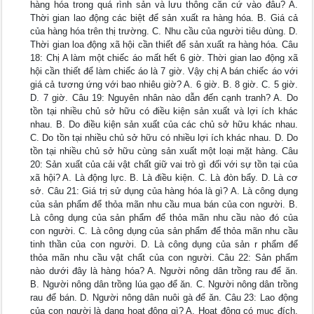
hàng hóa trong quá rình sản và lưu thông căn cứ vào đâu? A.
Thời gian lao động các biệt để sản xuất ra hàng hóa. B. Giá cả
của hàng hóa trên thị trường. C. Nhu cầu của người tiêu dùng. D.
Thời gian loa động xã hội cần thiết để sản xuất ra hàng hóa. Câu
18: Chị A làm một chiếc áo mất hết 6 giờ. Thời gian lao động xã
hội cần thiết để làm chiếc áo là 7 giờ. Vậy chị A bán chiếc áo với
giá cả tương ứng với bao nhiêu giờ? A. 6 giờ. B. 8 giờ. C. 5 giờ.
D. 7 giờ. Câu 19: Nguyên nhân nào dẫn đến cạnh tranh? A. Do
tồn tại nhiều chủ sở hữu có điều kiện sản xuất và lợi ích khác
nhau. B. Do điều kiện sản xuất của các chủ sở hữu khác nhau.
C. Do tồn tại nhiều chủ sở hữu có nhiều lợi ích khác nhau. D. Do
tồn tại nhiều chủ sở hữu cùng sản xuất một loại mặt hàng. Câu
20: Sản xuất của cải vật chất giữ vai trò gì đối với sự tồn tại của
xã hội? A. Là động lực. B. Là điều kiện. C. Là đòn bẩy. D. Là cơ
sở. Câu 21: Giá trị sử dụng của hàng hóa là gì? A. Là công dụng
của sản phẩm để thỏa mãn nhu cầu mua bán của con người. B.
Là công dụng của sản phẩm để thỏa mãn nhu cầu nào đó của
con người. C. Là công dụng của sản phẩm để thỏa mãn nhu cầu
tinh thần của con người. D. Là công dụng của sản r phẩm để
thỏa mãn nhu cầu vật chất của con người. Câu 22: Sản phẩm
nào dưới đây là hàng hóa? A. Người nông dân trồng rau để ăn.
B. Người nông dân trồng lúa gạo để ăn. C. Người nông dân trồng
rau để bán. D. Người nông dân nuôi gà để ăn. Câu 23: Lao động
của con người là dạng hoạt động gì? A. Hoạt động có mục đích,