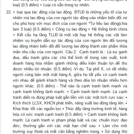
loại) (0.5 điểm) + Loại có sẵn trong tự nhiên.
+ loại qua tác động của lao động. ĐTLĐ là những yếu tố của tự
nhiên mà lao động của con người tác động vào nhằm biến đổi nó
cho phù hợp với mục đích của con người *Tư liệu lao động(chia
lam 3 loại) (0.5 điểm) + Công cụ lao động + Hệ thống bình chứa
+ Kết cấu hạ tầng TLLĐ là một vật hay hệ thống các vật làm
nhiệm vụ truyền dẫn sự tác động của con người lên đối tượng
lao động nhàm biến đổi đối tượng lao động thành sản phẩm thỏa
mãn nhu cầu của con người. Câu 2: -Cạnh tranh là : Là sự ganh
đua, đấu tranh giữa các chủ thể kinh tế trong sản xuất, kinh
doanh hàng hóa nhằm giành những điều kiện thuận lợi để thu
được nhiều lợi nhuận. (0.5 điểm) -Ví dụ: Tại phố X, có rất nhiều
người cùng bán một mặt hàng A, giữa họ tất yếu có cạnh tranh
với nhau để giành khách hàng và theo đóa lợi nhuận nhiều hơn
người khác. (0.5 điểm) - Thế nào là cạnh tranh lành mạnh và
cạnh tranh không lành mạnh: + Cạnh tranh lành mạnh: Là cạnh
tranh diến ra đúng pháp luật gắn liền với các mặt tích cực sau: •
Kích thích LLSX, KHCN phát triển, năng xuất lao động tăng lên. •
Khai thác tốt các nguồn lực • Thúc đẩy tăng trưởng kinh tế, hàng
hóa có sức mạnh cạnh tranh (0.5 điểm) + Cạnh tranh không lành
mạnh: Là cạnh tranh vi phạm pháp luật và các chuẩn mực đạo
đức, thường gắn với các mặt hạn chế sau. • Làm cho môi
trường suy thoái và mất cân bằng nghiêm trọng. • Sử dụng thủ