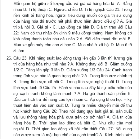
Mối quan hệ giữa số lượng cầu và giá cả hàng hóa là: A. Bằng
nhau B. Tỉ lệ thuận C. Ngược chiều D. Tỉ lệ nghịch Câu 21: Trong
nền kinh tế hàng hóa, người tiêu dùng muốn có giá trị sử dụng
của hàng hóa thì trước hết phải thực hiện được điều gì? A. Giá
trị xã hội B. Giá trị - C. Lao động cá biệt D. Giá trị trao đổi Câu
22: Nam có thu nhập ổn định 9 triệu đồng/ tháng. Nam không có
khả năng thanh toán nhu cầu nào ? A. Đổi điên thoại đời mới B.
Mua xe gắn máy cho con đi học C. Mua nhà ở xã hội D. Mua ô tô
đi làm
Câu 23: Khi năng suất lao động tăng lên gấp 3 lần thì lượng giá
trị của hàng hóa như thế nào ? A. Không thay đổi B. Giảm xuống
1/2 C. Tăng lên gấp 3 lần D. Giảm xuống 1/3 Câu 24: Cạnh tranh
trong lĩnh vực nào là quan trọng nhất ? A. Trong lĩnh vực chính trị
B. Trong lĩnh vực xã hội C. Trong lĩnh vực nghệ thuật D. Trong
lĩnh vực kinh tế Câu 25: Hành vi nào sau đây là sự biểu hiện của
sự cạnh tranh không lành mạnh ? A. Hạ giá thành sản phẩm B.
Đầu cơ tích trữ để nâng cao lợi nhuận C. Áp dụng khoa học – kỹ
thuật hiện đại vào sản xuất D. Tung ra nhiều khuyến mãi để thu
hút khách hàng Câu 26: Theo nội dung quy luật giá trị, sản xuất
và lưu thông hàng hóa phải dựa trên cơ sở nào? A. Giá trị của
hàng hóa B. Thời gian lao động cá biệt C. Nhu cầu của mọi
người D. Thời gian lao động xã hội cần thiết Câu 27: Nội dung
nào được xem là mặt hạn chế của cạnh tranh? A. Kích thích sức