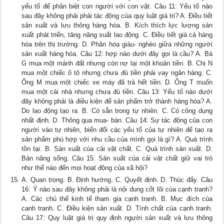
yếu tố để phân biệt con người với con vật. Câu 11: Yếu tố nào
sau đây không phải phải tác động của quy luật giá trị? A. Điều tiết
sản xuất và lưu thông hàng hóa. B. Kích thích lực lượng sản
xuất phát triển, tăng năng suất lao động. C. Điều tiết giá cả hàng
hóa trên thị trường. D. Phân hóa giàu- nghèo giữa những người
sản xuất hàng hóa. Câu 12: hợp nào dưới đây gọi là cầu? A. Bà
G mua một mảnh đất nhưng còn nợ lại một khoản tiền. B. Chị N
mua một chiếc ô tô nhưng chưa đủ tiền phải vay ngân hàng. C.
Ông M mua một chiếc xe máy đã trả hết tiền. D. Ông T muốn
mua một cái nhà nhưng chưa đủ tiền. Câu 13: Yếu tố nào dưới
đây không phải là điều kiện để sản phẩm trở thành hàng hóa? A.
Do lao động tạo ra. B. Có sẵn trong tự nhiên. C. Có công dụng
nhất định. D. Thông qua mua- bán. Câu 14: Sự tác động của con
người vào tự nhiên, biến đổi các yếu tố của tự nhiên để tạo ra
sản phẩm phù hợp với nhu cầu của mình gọi là gì? A. Quá trình
tồn tại. B. Sản xuất của cải vật chất. C. Quá trình sản xuất. D.
Bản năng sống. Câu 15: Sản xuất của cải vật chất giữ vai trò
như thế nào đến mọi hoạt động của xã hội?
A. Quan trọng. B. Định hướng. C. Quyết định. D. Thúc đẩy. Câu
16: Ý nào sau đây không phải là nội dung cốt lõi của cạnh tranh?
A. Các chủ thể kinh tế tham gia cạnh tranh. B. Mục đích của
cạnh tranh. C. Điều kiện sản xuất. D. Tính chất của cạnh tranh.
Câu 17: Quy luật giá trị quy định người sản xuất và lưu thông