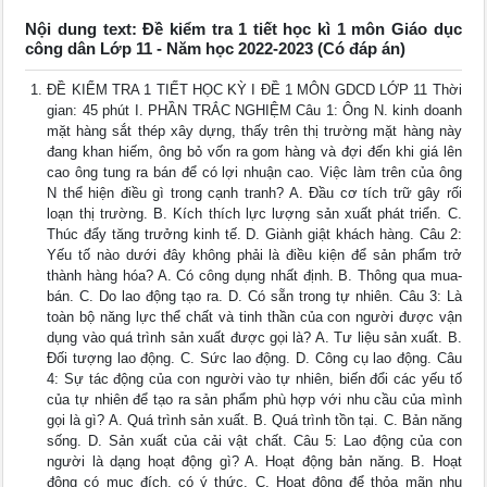
Nội dung text: Đề kiểm tra 1 tiết học kì 1 môn Giáo dục
công dân Lớp 11 - Năm học 2022-2023 (Có đáp án)
ĐỀ KIỂM TRA 1 TIẾT HỌC KỲ I ĐỀ 1 MÔN GDCD LỚP 11 Thời
gian: 45 phút I. PHẦN TRẮC NGHIỆM Câu 1: Ông N. kinh doanh
mặt hàng sắt thép xây dựng, thấy trên thị trường mặt hàng này
đang khan hiếm, ông bỏ vốn ra gom hàng và đợi đến khi giá lên
cao ông tung ra bán để có lợi nhuận cao. Việc làm trên của ông
N thể hiện điều gì trong cạnh tranh? A. Đầu cơ tích trữ gây rối
loạn thị trường. B. Kích thích lực lượng sản xuất phát triển. C.
Thúc đẩy tăng trưởng kinh tế. D. Giành giật khách hàng. Câu 2:
Yếu tố nào dưới đây không phải là điều kiện để sản phẩm trở
thành hàng hóa? A. Có công dụng nhất định. B. Thông qua mua-
bán. C. Do lao động tạo ra. D. Có sẵn trong tự nhiên. Câu 3: Là
toàn bộ năng lực thể chất và tinh thần của con người được vận
dụng vào quá trình sản xuất được gọi là? A. Tư liệu sản xuất. B.
Đối tượng lao động. C. Sức lao động. D. Công cụ lao động. Câu
4: Sự tác động của con người vào tự nhiên, biến đổi các yếu tố
của tự nhiên để tạo ra sản phẩm phù hợp với nhu cầu của mình
gọi là gì? A. Quá trình sản xuất. B. Quá trình tồn tại. C. Bản năng
sống. D. Sản xuất của cải vật chất. Câu 5: Lao động của con
người là dạng hoạt động gì? A. Hoạt động bản năng. B. Hoạt
động có mục đích, có ý thức. C. Hoạt động để thỏa mãn nhu