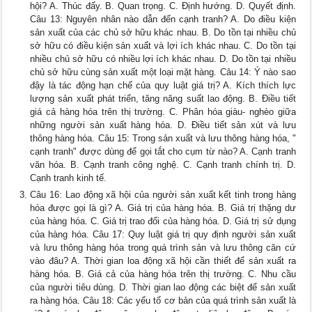
hội? A. Thúc đẩy. B. Quan trọng. C. Định hướng. D. Quyết định.
Câu 13: Nguyên nhân nào dẫn đến cạnh tranh? A. Do điều kiện
sản xuất của các chủ sở hữu khác nhau. B. Do tồn tại nhiều chủ
sở hữu có điều kiện sản xuất và lợi ích khác nhau. C. Do tồn tại
nhiều chủ sở hữu có nhiều lợi ích khác nhau. D. Do tồn tại nhiều
chủ sở hữu cùng sản xuất một loại mặt hàng. Câu 14: Ý nào sao
đậy là tác động hạn chế của quy luật giá trị? A. Kích thích lực
lượng sản xuất phát triển, tăng năng suất lao động. B. Điều tiết
giá cả hàng hóa trên thị trường. C. Phân hóa giàu- nghèo giữa
những người sản xuất hàng hóa. D. Điều tiết sản xút và lưu
thông hàng hóa. Câu 15: Trong sản xuất và lưu thông hàng hóa, "
cạnh tranh" được dùng để gọi tắt cho cụm từ nào? A. Cạnh tranh
văn hóa. B. Cạnh tranh công nghệ. C. Cạnh tranh chính trị. D.
Cạnh tranh kinh tế.
Câu 16: Lao động xã hội của người sản xuất kết tinh trong hàng
hóa được gọi là gì? A. Giá trị của hàng hóa. B. Giá trị thặng dư
của hàng hóa. C. Giá trị trao đổi của hàng hóa. D. Giá trị sử dụng
của hàng hóa. Câu 17: Quy luật giá trị quy định người sản xuất
và lưu thông hàng hóa trong quá trình sản và lưu thông căn cứ
vào đâu? A. Thời gian loa động xã hội cần thiết để sản xuất ra
hàng hóa. B. Giá cả của hàng hóa trên thị trường. C. Nhu cầu
của người tiêu dùng. D. Thời gian lao động các biệt để sản xuất
ra hàng hóa. Câu 18: Các yếu tố cơ bản của quá trình sản xuất là