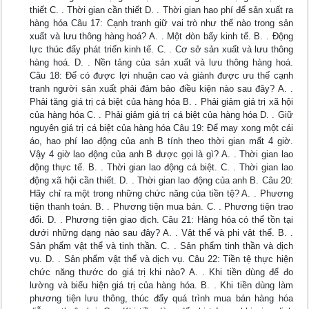
thiết C. . Thời gian cần thiết D. . Thời gian hao phí để sản xuất ra
hàng hóa Câu 17: Cạnh tranh giữ vai trò như thế nào trong sản
xuất và lưu thông hàng hoá? A. . Một đòn bẩy kinh tế. B. . Động
lực thúc đẩy phát triển kinh tế. C. . Cơ sở sản xuất và lưu thông
hàng hoá. D. . Nền tảng của sản xuất và lưu thông hàng hoá.
Câu 18: Để có được lợi nhuận cao và giành được ưu thế cạnh
tranh người sản xuất phải đảm bảo điều kiện nào sau đây? A. .
Phải tăng giá trị cá biệt của hàng hóa B. . Phải giảm giá trị xã hội
của hàng hóa C. . Phải giảm giá trị cá biệt của hàng hóa D. . Giữ
nguyên giá trị cá biệt của hàng hóa Câu 19: Để may xong một cái
áo, hao phí lao động của anh B tính theo thời gian mất 4 giờ.
Vậy 4 giờ lao động của anh B được gọi là gì? A. . Thời gian lao
động thực tế. B. . Thời gian lao động cá biệt. C. . Thời gian lao
động xã hội cần thiết. D. . Thời gian lao động của anh B. Câu 20:
Hãy chỉ ra một trong những chức năng của tiền tệ? A. . Phương
tiện thanh toán. B. . Phương tiện mua bán. C. . Phương tiện trao
đổi. D. . Phương tiện giao dịch. Câu 21: Hàng hóa có thể tồn tại
dưới những dạng nào sau đây? A. . Vật thể và phi vật thể. B. .
Sản phẩm vật thể và tinh thần. C. . Sản phẩm tinh thần và dịch
vụ. D. . Sản phẩm vật thể và dịch vụ. Câu 22: Tiền tệ thực hiện
chức năng thước do giá trị khi nào? A. . Khi tiền dùng để đo
lường và biểu hiện giá trị của hàng hóa. B. . Khi tiền dùng làm
phương tiện lưu thông, thúc đẩy quá trình mua bán hàng hóa