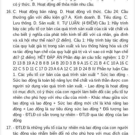
có ý thức. B. Hoạt động để thỏa mãn nhu cầu.
C. Hoạt động bản năng. D. Hoạt động vô thức. Câu 24: Cầu
thường gắn với điều kiện gì? A. Kinh doanh. B. Tiêu dùng. C.
Lưu thông. D. Sản xuất. II. TỰ LUẬN: (4 ĐIỂM) Câu 1: Hãy trình
bày các yếu tố cơ bản của quá trình sản xuất của cải vật chất và
cho biết ý nghĩa của phát trển kinh tế đối với cá nhân, gia đình
và xã hội như thế nào? (2 điểm). Câu 1: Hãy trình bày tác động
của quy luật giá trị trong sản xuất và lưu thông hàng hóa và chỉ
ra tác động hạn chế của quy luật giá trị và vì sao có mặt hạn chế
đó? (2 điểm). HẾT ĐÁP ÁN Phần đáp án câu trắc nghiệm: 1 D 7
D 13 B 19 A 2 B 8 B 14 B 20 D 3 B 9 A 15 C 21 B 4 C 10 A 16 C
22 C 5 D 11 C 17 D 23 A 6 A 12 C 18 D 24 B II/ Phần tự luận Câu
1. Các yếu tố cơ bản của quá trình sản xuất * Sức lao động -
Sức lao động là toàn bộ năng lực thể chất và tinh thần được con
người sử dụng vào quá trình sản xuất. - Lao động là hoạt động
có mục đích, có ý thức của con người làm biến đổi các yếu tố tự
nhiên cho phù hợp với nhu cầu của mình - Khác nhau giữa sức
lao động và lao động + Sức lao động mới chỉ là khả năng lao
động + Lao động là sự tiêu dùng sức lao động * Đối tượng lao
động - ĐTLĐ có sẵn trong tự nhiên - ĐTLĐ qua tác động của lao
động
- ĐTLĐ là những yếu tố của tự nhiên mà lao động của con người
tác động vào nhằm biến đổi nó cho phù hợp với mục đích của