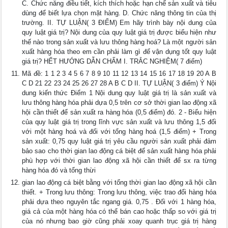
C. Chức năng điều tiết, kích thích hoặc hạn chế sản xuất và tiêu
dùng để biết lựa chọn mặt hàng. D. Chức năng thông tin của thị
trường. II. TỰ LUẬN( 3 ĐIỂM) Em hãy trình bày nội dung của
quy luật giá trị? Nội dung của quy luật giá trị được biểu hiện như
thế nào trong sản xuất và lưu thông hàng hoá? Là một người sản
xuất hàng hóa theo em cần phải làm gì để vận dụng tốt quy luật
giá trị? HẾT HƯỚNG DẪN CHẤM I. TRẮC NGHIỆM( 7 điểm)
Mã đề: 1 1 2 3 4 5 6 7 8 9 10 11 12 13 14 15 16 17 18 19 20 A B
C D 21 22 23 24 25 26 27 28 A B C D II. TỰ LUẬN( 3 điểm) Ý Nội
dung kiến thức Điểm 1 Nội dung quy luật giá trị là sản xuất và
lưu thông hàng hóa phải dựa 0,5 trên cơ sở thời gian lao động xã
hội cần thiết để sản xuất ra hàng hóa (0,5 điểm) đó. 2 - Biểu hiện
của quy luật giá trị trong lĩnh vực sản xuất và lưu thông 1,5 đối
với một hàng hoá và đối với tổng hàng hoá (1,5 điểm) + Trong
sản xuất: 0,75 quy luật giá trị yêu cầu người sản xuất phải đảm
bảo sao cho thời gian lao động cá biệt để sản xuất hàng hóa phải
phù hợp với thời gian lao động xã hội cần thiết để sx ra từng
hàng hóa đó và tổng thừi
gian lao động cá biệt bằng với tổng thời gian lao động xã hội cần
thiết. + Trong lưu thông: Trong lưu thông, việc trao đổi hàng hóa
phải dựa theo nguyên tắc ngang giá. 0,75 . Đối với 1 hàng hóa,
giá cả của một hàng hóa có thể bán cao hoặc thấp so với giá trị
của nó nhưng bao giờ cũng phải xoay quanh trục giá trị hàng