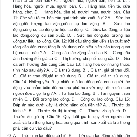
nhân tố cơ bản nào? A. . Người mua, người bán, tiền tệ. B. .
Hàng hóa, người mua, người bán. C. . Hàng hóa, tiền tệ, cửa
hàng, chợ. D. . Hàng hóa, tiền tệ, người mua, người bán. Câu
11: Các yếu tố cơ bản của quá trình sản xuất là gì? A. . Sức lao
động,đối tượng lao động,công cụ lao động. B. . Sức lao
động,công cụ lao động,tư liệu lao động. C. . Sức lao động,tư liệu
lao động,công cụ sản xuất. D. . Sức lao động,đối tượng lao
động,tư liệu lao động. Câu 12: Khi cầu tăng dẫn đến sản xuất mở
rộng dẫn đến cung tăng là nội dung của biểu hiện nào trong quan
hệ cung - cầu ? A. . Cung cầu tác động lẫn nhau B. . Cung cầu
ảnh hưởng đến giá cả C. . Thị trường chi phối cung cầu D. . Giá
cả ảnh hưởng đến cung cầu Câu 13: Hàng hóa có những thuộc
tính nào sau đây? A. . Giá trịsử dụng. B. . Giá trị, giá trị trao đổi.
C. .Giá trị trao đổi,giá trị sử dụng. D. . Giá trị, giá trị sử dụng.
Câu 14: Những yếu tố tự nhiên mà lao động của con người tác
động vào nhằm biến đổi nó cho phù hợp với mục đích của con
người được gọi là gì? A. . Tư liệu lao động. B. . Tài nguyên thiên
nhiên C. . Đối tượng lao động. D. . Công cụ lao động. Câu 15:
Đáp án nào dưới đây là chức năng của tiền tệ? A. . Thước đo
kinh tế. B. . Thước đo thị trường. C. . Thước đo giá cả. D. .
Thước đo giá trị. Câu 16: Quy luật giá trị quy định người sản
xuất và lưu thông hàng hóa trong quá trình sản xuất và lưu thong
phải căn cứ vào đâu?
A. . Thời gian lao động cá biệt B. . Thời gian lao động xã hội cần