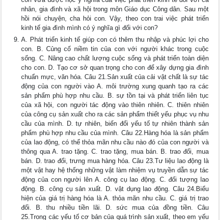
nhân, gia đình và xã hội trong môn Giáo dục Công dân. Sau một
hồi nói chuyện, cha hỏi con. Vậy, theo con trai việc phát triển
kinh tế gia đình mình có ý nghĩa gì đối với con?
A. Phát triển kinh tế giúp con có thêm thu nhập và phúc lợi cho
con. B. Củng cố niềm tin của con với người khác trong cuộc
sống. C. Nâng cao chất lượng cuộc sống và phát triển toàn diện
cho con. D. Tạo cơ sở quan trọng cho con để xây dựng gia đình
chuẩn mực, văn hóa. Câu 21.Sản xuất của cải vật chất là sự tác
động của con người vào A. môi trường xung quanh tạo ra các
sản phẩm phù hợp nhu cầu. B. sự tồn tại và phát triển liên tục
của xã hội, con người tác động vào thiên nhiên. C. thiên nhiên
của công cụ sản xuất cho ra các sản phẩm thiết yếu phục vụ nhu
cầu của mình. D. tự nhiên, biến đổi yếu tố tự nhiên thành sản
phẩm phù hợp nhu cầu của mình. Câu 22.Hàng hóa là sản phẩm
của lao động, có thể thỏa mãn nhu cầu nào đó của con người và
thông qua A. trao tặng. C. trao tặng, mua bán. B. trao đổi, mua
bán. D. trao đổi, trưng mua hàng hóa. Câu 23.Tư liệu lao động là
một vật hay hệ thống những vật làm nhiệm vụ truyền dẫn sự tác
động của con người lên A. công cụ lao động. C. đối tượng lao
động. B. công cụ sản xuất. D. vật dụng lao động. Câu 24.Biểu
hiện của giá trị hàng hóa là A. thỏa mãn nhu cầu. C. giá trị trao
đổi. B. thu nhiều tiền lãi. D. sức mua của đồng tiền. Câu
25.Trong các yếu tố cơ bản của quá trình sản xuất, theo em yếu