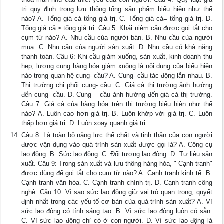
trị quy định trong lưu thông tổng sản phẩm biểu hiện như thế
nào? A. Tổng giá cả tổng giá trị. C. Tổng giá cả= tổng giá trị. D.
Tổng giá cả ≥ tổng giá trị. Câu 5: Khái niệm cầu được gọi tắt cho
cụm từ nào? A. Nhu cầu của người bán. B. Nhu cầu của người
mua. C. Nhu cầu của người sản xuất. D. Nhu cầu có khả năng
thanh toán. Câu 6: Khi cầu giảm xuống, sản xuất, kinh doanh thu
hẹp, lượng cung hàng hóa giảm xuống là nội dung của biểu hiện
nào trong quan hệ cung- cầu? A. Cung- cầu tác động lẫn nhau. B.
Thị trường chi phối cung- cầu. C. Giá cả thị trường ảnh hưởng
đến cung- cầu. D. Cung – cầu ảnh hưởng đến giá cả thị trường.
Câu 7: Giá cả của hàng hóa trên thị trường biểu hiện như thế
nào? A. Luôn cao hơn giá trị. B. Luôn khớp với giá trị. C. Luôn
thấp hơn giá trị. D. Luôn xoay quanh giá trị.
Câu 8: Là toàn bộ năng lực thể chất và tinh thần của con người
được vận dụng vào quá trình sản xuất được gọi là? A. Công cụ
lao động. B. Sức lao động. C. Đối tượng lao động. D. Tư liệu sản
xuất. Câu 9: Trong sản xuất và lưu thông hàng hóa, " Cạnh tranh"
được dùng để gọi tắt cho cụm từ nào? A. Cạnh tranh kinh tế. B.
Cạnh tranh văn hóa. C. Cạnh tranh chính trị. D. Cạnh tranh công
nghệ. Câu 10: Vì sao sức lao động giữ vai trò quan trọng, quyết
định nhất trong các yếu tố cơ bản của quá trình sản xuất? A. Vì
sức lao động có tính sáng tạo. B. Vì sức lao động luôn có sẵn.
C. Vì sức lao động chỉ có ở con người. D. Vì sức lao động là