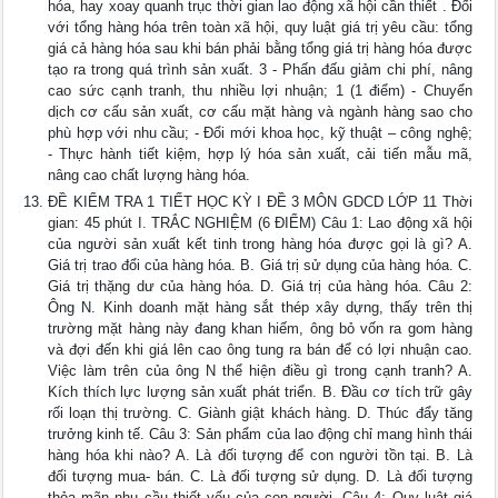
hóa, hay xoay quanh trục thời gian lao động xã hội cần thiết . Đối
với tổng hàng hóa trên toàn xã hội, quy luật giá trị yêu cầu: tổng
giá cả hàng hóa sau khi bán phải bằng tổng giá trị hàng hóa được
tạo ra trong quá trình sản xuất. 3 - Phấn đấu giảm chi phí, nâng
cao sức cạnh tranh, thu nhiều lợi nhuận; 1 (1 điểm) - Chuyển
dịch cơ cấu sản xuất, cơ cấu mặt hàng và ngành hàng sao cho
phù hợp với nhu cầu; - Đổi mới khoa học, kỹ thuật – công nghệ;
- Thực hành tiết kiệm, hợp lý hóa sản xuất, cải tiến mẫu mã,
nâng cao chất lượng hàng hóa.
ĐỀ KIỂM TRA 1 TIẾT HỌC KỲ I ĐỀ 3 MÔN GDCD LỚP 11 Thời
gian: 45 phút I. TRẮC NGHIỆM (6 ĐIỂM) Câu 1: Lao động xã hội
của người sản xuất kết tinh trong hàng hóa được gọi là gì? A.
Giá trị trao đổi của hàng hóa. B. Giá trị sử dụng của hàng hóa. C.
Giá trị thặng dư của hàng hóa. D. Giá trị của hàng hóa. Câu 2:
Ông N. Kinh doanh mặt hàng sắt thép xây dựng, thấy trên thị
trường mặt hàng này đang khan hiếm, ông bỏ vốn ra gom hàng
và đợi đến khi giá lên cao ông tung ra bán để có lợi nhuận cao.
Việc làm trên của ông N thể hiện điều gì trong cạnh tranh? A.
Kích thích lực lượng sản xuất phát triển. B. Đầu cơ tích trữ gây
rối loạn thị trường. C. Giành giật khách hàng. D. Thúc đẩy tăng
trưởng kinh tế. Câu 3: Sản phẩm của lao động chỉ mang hình thái
hàng hóa khi nào? A. Là đối tượng để con người tồn tại. B. Là
đối tượng mua- bán. C. Là đối tượng sử dụng. D. Là đối tượng
thỏa mãn nhu cầu thiết yếu của con người. Câu 4: Quy luật giá