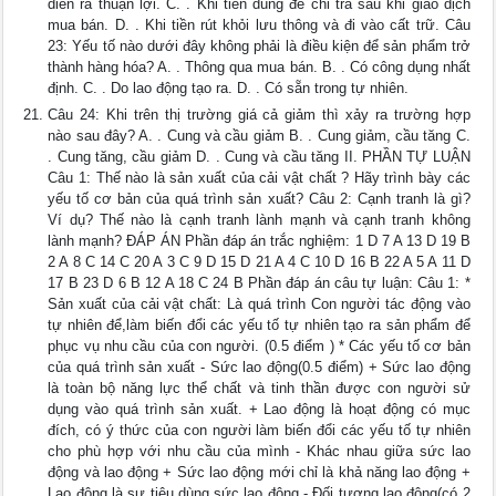
diễn ra thuận lợi. C. . Khi tiền dùng để chi trả sau khi giao dịch
mua bán. D. . Khi tiền rút khỏi lưu thông và đi vào cất trữ. Câu
23: Yếu tố nào dưới đây không phải là điều kiện để sản phẩm trở
thành hàng hóa? A. . Thông qua mua bán. B. . Có công dụng nhất
định. C. . Do lao động tạo ra. D. . Có sẵn trong tự nhiên.
Câu 24: Khi trên thị trường giá cả giảm thì xảy ra trường hợp
nào sau đây? A. . Cung và cầu giảm B. . Cung giảm, cầu tăng C.
. Cung tăng, cầu giảm D. . Cung và cầu tăng II. PHẦN TỰ LUẬN
Câu 1: Thế nào là sản xuất của cải vật chất ? Hãy trình bày các
yếu tố cơ bản của quá trình sản xuất? Câu 2: Cạnh tranh là gì?
Ví dụ? Thế nào là cạnh tranh lành mạnh và cạnh tranh không
lành mạnh? ĐÁP ÁN Phần đáp án trắc nghiệm: 1 D 7 A 13 D 19 B
2 A 8 C 14 C 20 A 3 C 9 D 15 D 21 A 4 C 10 D 16 B 22 A 5 A 11 D
17 B 23 D 6 B 12 A 18 C 24 B Phần đáp án câu tự luận: Câu 1: *
Sản xuất của cải vật chất: Là quá trình Con người tác động vào
tự nhiên để,làm biến đổi các yếu tố tự nhiên tạo ra sản phẩm để
phục vụ nhu cầu của con người. (0.5 điểm ) * Các yếu tố cơ bản
của quá trình sản xuất - Sức lao động(0.5 điểm) + Sức lao động
là toàn bộ năng lực thể chất và tinh thần được con người sử
dụng vào quá trình sản xuất. + Lao động là hoạt động có mục
đích, có ý thức của con người làm biến đổi các yếu tố tự nhiên
cho phù hợp với nhu cầu của mình - Khác nhau giữa sức lao
động và lao động + Sức lao động mới chỉ là khả năng lao động +
Lao động là sự tiêu dùng sức lao động - Đối tượng lao động(có 2