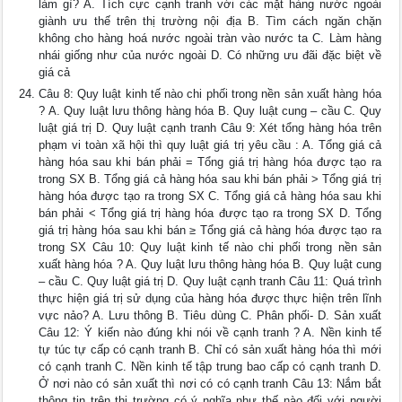
làm gì? A. Tích cực cạnh tranh với các mặt hàng nước ngoài
giành ưu thế trên thị trường nội địa B. Tìm cách ngăn chặn
không cho hàng hoá nước ngoài tràn vào nước ta C. Làm hàng
nhái giống như của nước ngoài D. Có những ưu đãi đặc biệt về
giá cả
Câu 8: Quy luật kinh tế nào chi phối trong nền sản xuất hàng hóa
? A. Quy luật lưu thông hàng hóa B. Quy luật cung – cầu C. Quy
luật giá trị D. Quy luật cạnh tranh Câu 9: Xét tổng hàng hóa trên
phạm vi toàn xã hội thì quy luật giá trị yêu cầu : A. Tổng giá cả
hàng hóa sau khi bán phải = Tổng giá trị hàng hóa được tạo ra
trong SX B. Tổng giá cả hàng hóa sau khi bán phải > Tổng giá trị
hàng hóa được tạo ra trong SX C. Tổng giá cả hàng hóa sau khi
bán phải < Tổng giá trị hàng hóa được tạo ra trong SX D. Tổng
giá trị hàng hóa sau khi bán ≥ Tổng giá cả hàng hóa được tạo ra
trong SX Câu 10: Quy luật kinh tế nào chi phối trong nền sản
xuất hàng hóa ? A. Quy luật lưu thông hàng hóa B. Quy luật cung
– cầu C. Quy luật giá trị D. Quy luật cạnh tranh Câu 11: Quá trình
thực hiện giá trị sử dụng của hàng hóa được thực hiện trên lĩnh
vực nảo? A. Lưu thông B. Tiêu dùng C. Phân phối- D. Sản xuất
Câu 12: Ý kiến nào đúng khi nói về cạnh tranh ? A. Nền kinh tế
tự túc tự cấp có cạnh tranh B. Chỉ có sản xuất hàng hóa thì mới
có cạnh tranh C. Nền kinh tế tập trung bao cấp có cạnh tranh D.
Ở nơi nào có sản xuất thì nơi có có cạnh tranh Câu 13: Nắm bắt
thông tin trên thị trường có ý nghĩa như thế nào đối với người