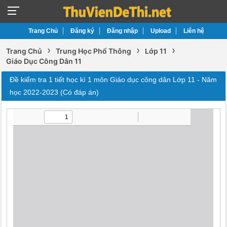
Trang Chủ
Đăng ký
Đăng nhập
Upload
Liên hệ
›
›
›
Trang Chủ
Trung Học Phổ Thông
Lớp 11
Giáo Dục Công Dân 11
Đề kiểm tra 1 tiết học kì 1 môn Giáo dục công dân Lớp 11 - Năm
học 2022-2023 (Có đáp án)