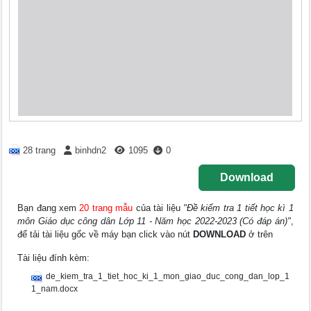
28 trang
binhdn2
1095
0
Download
Bạn đang xem
20 trang mẫu
của tài liệu
"Đề kiểm tra 1 tiết học kì 1
môn Giáo dục công dân Lớp 11 - Năm học 2022-2023 (Có đáp án)"
,
để tải tài liệu gốc về máy bạn click vào nút
DOWNLOAD
ở trên
Tài liệu đính kèm:
de_kiem_tra_1_tiet_hoc_ki_1_mon_giao_duc_cong_dan_lop_1
1_nam.docx