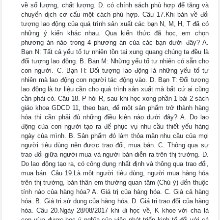
về số lượng, chất lượng. D. có chính sách phù hợp để tăng và
chuyển dịch cơ cấu một cách phù hợp. Câu 17.Khi bàn về đối
tượng lao động của quá trình sản xuất các bạn N, M, H, T đã có
những ý kiến khác nhau. Qua kiến thức đã học, em chọn
phương án nào trong 4 phương án của các bạn dưới đây? A.
Bạn N: Tất cả yếu tố tự nhiên tồn tại xung quang chúng ta đều là
đối tượng lao động. B. Bạn M: Những yếu tố tự nhiên có sẵn cho
con người. C. Bạn H: Đối tượng lao động là những yếu tố tự
nhiên mà lao động con người tác động vào. D. Bạn T: Đối tượng
lao động là tư liệu cần cho quá trình sản xuất mà bất cứ ai cũng
cần phải có. Câu 18. P hỏi R, sau khi học xong phần 1 bài 2 sách
giáo khoa GDCD 11, theo bạn, để một sản phẩm trở thành hàng
hóa thì cần phải đủ những điều kiện nào dưới đây? A. Do lao
động của con người tạo ra để phục vụ nhu cầu thiết yếu hàng
ngày của mình. B. Sản phẩm đó làm thỏa mãn nhu cầu của mọi
người tiêu dùng nên được trao đổi, mua bán. C. Thông qua sự
trao đổi giữa người mua và người bán diễn ra trên thị trường. D.
Do lao động tạo ra, có công dụng nhất định và thông qua trao đổi,
mua bán. Câu 19.Là một người tiêu dùng, người mua hàng hóa
trên thị trường, bản thân em thường quan tâm (Chú ý) đến thuộc
tính nào của hàng hóa? A. Giá trị của hàng hóa. C. Giá cả hàng
hóa. B. Giá trị sử dụng của hàng hóa. D. Giá trị trao đổi của hàng
hóa. Câu 20.Ngày 28/08/2017 khi đi học về, K khoe với cha là
con vừa được học ý nghĩa của việc phát triển kinh tế đối với cá