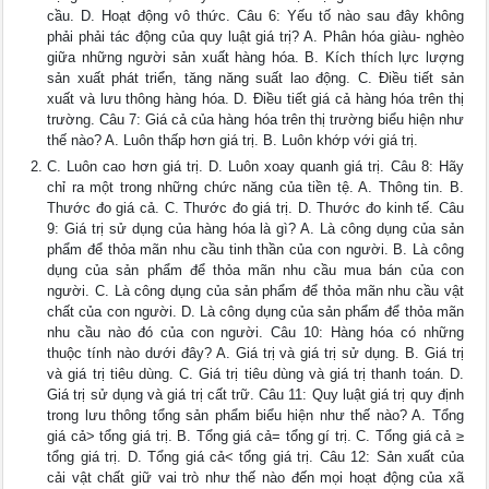
cầu. D. Hoạt động vô thức. Câu 6: Yếu tố nào sau đây không
phải phải tác động của quy luật giá trị? A. Phân hóa giàu- nghèo
giữa những người sản xuất hàng hóa. B. Kích thích lực lượng
sản xuất phát triển, tăng năng suất lao động. C. Điều tiết sản
xuất và lưu thông hàng hóa. D. Điều tiết giá cả hàng hóa trên thị
trường. Câu 7: Giá cả của hàng hóa trên thị trường biểu hiện như
thế nào? A. Luôn thấp hơn giá trị. B. Luôn khớp với giá trị.
C. Luôn cao hơn giá trị. D. Luôn xoay quanh giá trị. Câu 8: Hãy
chỉ ra một trong những chức năng của tiền tệ. A. Thông tin. B.
Thước đo giá cả. C. Thước đo giá trị. D. Thước đo kinh tế. Câu
9: Giá trị sử dụng của hàng hóa là gì? A. Là công dụng của sản
phẩm để thỏa mãn nhu cầu tinh thần của con người. B. Là công
dụng của sản phẩm để thỏa mãn nhu cầu mua bán của con
người. C. Là công dụng của sản phẩm để thỏa mãn nhu cầu vật
chất của con người. D. Là công dụng của sản phẩm để thỏa mãn
nhu cầu nào đó của con người. Câu 10: Hàng hóa có những
thuộc tính nào dưới đây? A. Giá trị và giá trị sử dụng. B. Giá trị
và giá trị tiêu dùng. C. Giá trị tiêu dùng và giá trị thanh toán. D.
Giá trị sử dụng và giá trị cất trữ. Câu 11: Quy luật giá trị quy định
trong lưu thông tổng sản phẩm biểu hiện như thế nào? A. Tổng
giá cả> tổng giá trị. B. Tổng giá cả= tổng gí trị. C. Tổng giá cả ≥
tổng giá trị. D. Tổng giá cả< tổng giá trị. Câu 12: Sản xuất của
cải vật chất giữ vai trò như thế nào đến mọi hoạt động của xã