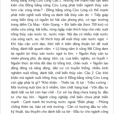
Đồng bằng sông Cửu Long Câu 1: Những thế mạnh nào tạo điều
kiện cho Đồng bằng sông Cửu Long phát triển ngành thủy sản
hơn các vùng khác? - Đồng bằng sông Cửu Long có thế mạnh
phát triển nghề nuôi trồng và đánh bắt thủy sản do: + Tiếp giáp
vùng biển rộng có nguồn lợi hải sản phong phú, có ngư trường
trọng điểm Cà Mau - Kiên Giang. + Bờ biển dài (hơn 700 km) có
nhiều cửa sông, bãi triều, rừng ngập mặn thích hợp cho việc nuôi
trồng thủy sản nước lợ, nước mặn. Nội địa có nhiều mặt nước
của sông rạch, ao, hồ thích hợp để nuôi thủy sản nước ngọt. +
Khí hậu cận xích đạo, thời tiết ít biến động thuận lợi để nuôi
trồng, đánh bắt quanh năm. + Lũ hàng năm ở sông Mê Công đem
lại nguồn lợi thủy sản nước ngọt to lớn. + Nguồn thủy sản tự
nhiên phong phú, đa dạng: tôm, cá, cua biển, nghêu, sò huyết +
Nguồn thức ăn khá dồi dào từ trồng trọt, chăn nuôi. + Nguồn lao
động đông và năng động, dân cư có truyền thống, nhiều kinh
nghiệm nuôi trồng, đánh bắt, chế biến thủy sản. Câu 2: Các khó
khăn mà ngành nuôi trồng thủy sản ở Đồng bằng sông Cửu Long
còn gặp phải là gì? *Khó khăn: - Thiên tai, lũ lụt - Triều cường -
Môi trường nuôi tôm bị ô nhiễm, tôm chết hàng loạt - Vốn đầu tư
đánh bắt xa bờ còn hạn chế - Cơ sở hạ tầng chưa trang bị, đầu
tư cho tàu lớn - Ngành công nghiệp chế biến chưa phát triển
mạnh - Cạnh tranh thị trường nước ngoài *Biện pháp: - Phòng
chống thiên tai, bảo vệ môi trường - Cần có hướng đầu tư vốn,
kỹ thuật, tàu thuyền cho đánh bắt xa bờ - Đầu tư cho ngành công