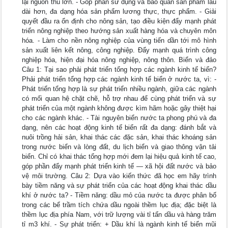
lại nguồn thu lớn. - Góp phần sử dụng và bảo quản sản phẩm lâu
dài hơn, đa dạng hóa sản phẩm lương thực, thực phẩm. - Giải
quyết đầu ra ổn định cho nông sản, tạo điều kiện đẩy mạnh phát
triển nông nghiệp theo hướng sản xuất hàng hóa và chuyên môn
hóa. - Làm cho nền nông nghiệp của vùng tiến dần tới mô hình
sản xuất liên kết nông, công nghiệp. Đẩy mạnh quá trình công
nghiệp hóa, hiện đại hóa nông nghiệp, nông thôn. Biển và đảo
Câu 1: Tại sao phải phát triển tổng hợp các ngành kinh tế biển?
Phải phát triển tổng hợp các ngành kinh tế biển ở nước ta, vì: -
Phát triển tổng hợp là sự phát triển nhiều ngành, giữa các ngành
có mối quan hệ chặt chẽ, hỗ trợ nhau để cùng phát triển và sự
phát triển của một ngành không được kìm hãm hoặc gây thiệt hại
cho các ngành khác. - Tài nguyên biển nước ta phong phú và đa
dạng, nên các hoạt động kinh tế biển rất đa dạng: đánh bắt và
nuôi trồng hải sản, khai thác các đặc sản, khai thác khoáng sản
trong nước biển và lòng đất, du lịch biển và giao thông vận tải
biển. Chỉ có khai thác tổng hợp mới đem lại hiệu quả kinh tế cao,
góp phần đẩy mạnh phát triển kinh tế — xã hội đất nước và bảo
vệ môi trường. Câu 2: Dựa vào kiến thức đã học em hãy trình
bày tiềm năng và sự phát triển của các hoạt động khai thác dầu
khí ở nước ta? - Tiềm năng: dầu mỏ của nước ta được phân bố
trong các bể trầm tích chứa dầu ngoài thềm lục địa; đặc biệt là
thềm lục địa phía Nam, với trữ lượng vài tỉ tấn dầu và hàng trăm
tỉ m3 khí. - Sự phát triển: + Dầu khí là ngành kinh tế biển mũi