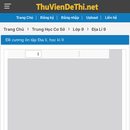
Trang Chủ
Đăng ký
Đăng nhập
Upload
Liên hệ
›
›
›
Trang Chủ
Trung Học Cơ Sở
Lớp 9
Địa Lí 9
Đề cương ôn tập Địa lí, học kì II