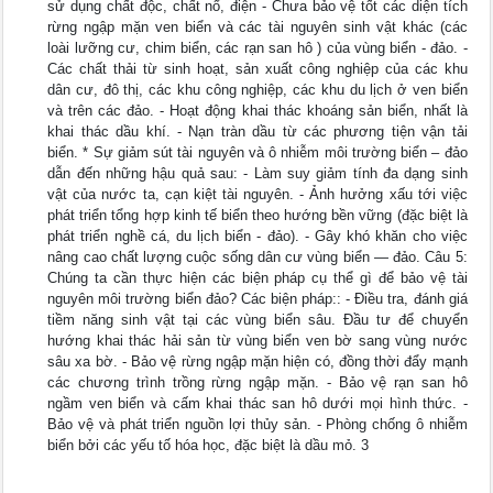
sử dụng chất độc, chất nổ, điện - Chưa bảo vệ tốt các diện tích
rừng ngập mặn ven biển và các tài nguyên sinh vật khác (các
loài lưỡng cư, chim biển, các rạn san hô ) của vùng biển - đảo. -
Các chất thải từ sinh hoạt, sản xuất công nghiệp của các khu
dân cư, đô thị, các khu công nghiệp, các khu du lịch ở ven biển
và trên các đảo. - Hoạt động khai thác khoáng sản biển, nhất là
khai thác dầu khí. - Nạn tràn dầu từ các phương tiện vận tải
biển. * Sự giảm sút tài nguyên và ô nhiễm môi trường biển – đảo
dẫn đến những hậu quả sau: - Làm suy giảm tính đa dạng sinh
vật của nước ta, cạn kiệt tài nguyên. - Ảnh hưởng xấu tới việc
phát triển tổng hợp kinh tế biển theo hướng bền vững (đặc biệt là
phát triển nghề cá, du lịch biển - đảo). - Gây khó khăn cho việc
nâng cao chất lượng cuộc sống dân cư vùng biển — đảo. Câu 5:
Chúng ta cần thực hiện các biện pháp cụ thể gì để bảo vệ tài
nguyên môi trường biển đảo? Các biện pháp:: - Điều tra, đánh giá
tiềm năng sinh vật tại các vùng biển sâu. Đầu tư để chuyển
hướng khai thác hải sản từ vùng biển ven bờ sang vùng nước
sâu xa bờ. - Bảo vệ rừng ngập mặn hiện có, đồng thời đẩy mạnh
các chương trình trồng rừng ngập mặn. - Bảo vệ rạn san hô
ngầm ven biển và cấm khai thác san hô dưới mọi hình thức. -
Bảo vệ và phát triển nguồn lợi thủy sản. - Phòng chống ô nhiễm
biển bởi các yếu tố hóa học, đặc biệt là dầu mỏ. 3