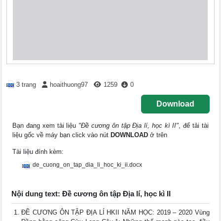
3 trang
hoaithuong97
1259
0
Download
Bạn đang xem tài liệu
"Đề cương ôn tập Địa lí, học kì II"
, để tải tài
liệu gốc về máy bạn click vào nút
DOWNLOAD
ở trên
Tài liệu đính kèm:
de_cuong_on_tap_dia_li_hoc_ki_ii.docx
Nội dung text: Đề cương ôn tập Địa lí, học kì II
ĐỀ CƯƠNG ÔN TẬP ĐỊA LÍ HKII NĂM HỌC: 2019 – 2020 Vùng