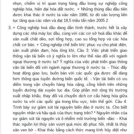
nhọn, chiếm vị trí quan trọng hàng đầu trong sự nghiệp công
nghiệp hóa, hiện đại hóa đất nước. + Những thùng dầu đầu tiên
được khai thác ở nước ta vào năm 1986, từ đó sản lượng liên
tục tăng qua các năm và đạt 18,5 triệu tấn năm 2005 2
+ Công nghiệp hoá dầu đang dần hình thành, trước hết là xây
dựng các nhà máy lọc dầu, cùng với các cơ sở hoá dầu khác để
sản xuất chât dẻo, sợi tổng hợp, cao su tổng hợp và các hóa
chất cơ bản. + Công nghiệp chế biến khí: phục vụ cho phát điện,
sản xuất phân đạm, hóa lỏng khí, Câu 3: Việc phát triển giao
thông vận tải biển có ý nghĩa to lớn như thế nào đối với ngành
ngoại thương ở nước ta? Ý nghĩa của việc phát triển giao thông
vận tải biển đối với ngành ngoại thương ở nước ta: - Thúc đẩy
hoạt động giao lưu, buôn bán với các quốc gia được dễ dàng
hơn thông qua tuyến đường biển quốc tế. - Vận tải biển có ưu
điểm trong vận chuyển hàng hóa nặng, cồng kềnh trên những
tuyến đường dài xuyên lục địa. Góp phần mở rộng thị trường
xuất nhập khẩu, thay đổi và chuyển dịch cơ cấu hàng hóa giữa
nước ta với các quốc gia trong khu vực, trên thế giới. Câu 4:
Trình bày sự giảm sút tài nguyên biển đảo ở nước ta. Cho biết
nguyên nhân và hậu quả của thực trạng trên? * Nguyên nhân của
sự giảm sút tài nguyên và ô nhiễm môi trường biển -đảo: - Khai
thác nguồn lợi thủy sản vượt quá mức độ phục hồi, nhất là thủy
sản ven bờ - Khai thác bằng cách thức mang tính hủy diệt như