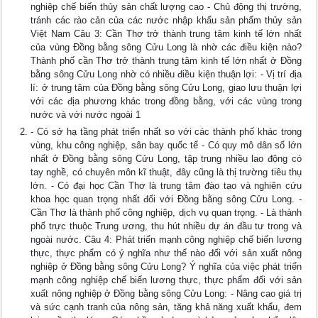
nghiệp chế biến thủy sản chất lượng cao - Chủ động thị trường,
tránh các rào cản của các nước nhập khẩu sản phẩm thủy sản
Việt Nam Câu 3: Cần Thơ trở thành trung tâm kinh tế lớn nhất
của vùng Đồng bằng sông Cửu Long là nhờ các điều kiện nào?
Thành phố cần Thơ trở thành trung tâm kinh tế lớn nhất ở Đồng
bằng sông Cửu Long nhờ có nhiều điều kiện thuận lợi: - Vị trí địa
lí: ở trung tâm của Đồng bằng sông Cửu Long, giao lưu thuận lợi
với các địa phương khác trong đồng bằng, với các vùng trong
nước và với nước ngoài 1
- Có sở hạ tầng phát triển nhất so với các thành phố khác trong
vùng, khu công nghiệp, sân bay quốc tế - Có quy mô dân số lớn
nhất ở Đồng bằng sông Cửu Long, tập trung nhiều lao động có
tay nghề, có chuyên môn kĩ thuật, đây cũng là thị trường tiêu thụ
lớn. - Có đại học Cần Thơ là trung tâm đào tạo và nghiên cứu
khoa học quan trọng nhất đối với Đồng bằng sông Cửu Long. -
Cần Thơ là thành phố công nghiệp, dịch vụ quan trọng. - Là thành
phố trực thuộc Trung ương, thu hút nhiều dự án đầu tư trong và
ngoài nước. Câu 4: Phát triển mạnh công nghiệp chế biến lương
thực, thực phẩm có ý nghĩa như thế nào đối với sản xuất nông
nghiệp ở Đồng bằng sông Cửu Long? Ý nghĩa của việc phát triển
mạnh công nghiệp chế biến lương thực, thực phẩm đối với sản
xuất nông nghiệp ở Đồng bằng sông Cửu Long: - Nâng cao giá trị
và sức cạnh tranh của nông sản, tăng khả năng xuất khẩu, đem