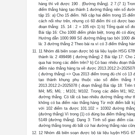
hàng thì vẽ được 190 . (Đường thẳng). 2 7.(7 1) Tro
điểm thẳng hàng tạo thành 1 đường thẳng nên số đườn
tập 15: a) Cho 15 điểm. Nối cặp hai điểm trong 15 đi
cách nối như trên, nhưng có 60 điểm thì có được bao
đoạn thẳng: 15. 14 : 2 = 105 n(n 1) b) Tổng quát số đo
Bài tập 16: Cho 1000 điểm phân biệt, trong đó có đún
Hướng dẫn 1000.999 Số đường thẳng tạo bởi 1000 điể
là: 3 đường thẳng 2 Theo bài ra vì có 3 điểm thẳng hà
11 Nhóm đã biên soạn được bộ tài liệu luyện HSG 678
thành là: 2 499498 ( đường thẳng) 2 Bài tập 17: Cho 
qua hai trong các điểm trên? b) Có bao nhiêu đoạn th
điểm nào thẳng hàng ta vẽ được 2013.2012:2=2025078 
( đường thẳng) => Qua 2013 điểm trong đú chỉ có 13 
tạo thành khụng phụ thuộc vào số điểm thẳng
2013.2012:2=2025078 ( đoạn thẳng) Bài tập 18: Trên
M4; M5; M6; ; M101; M102. Trong các điểm M1; M2;
đường thẳng. Có tất cả bao nhiêu đường thẳng như 
không có ba điểm nào thẳng hàng Từ một điểm bất kỳ 
với 102 điểm ta được 101.102 = 10302 đường thẳng
(đường thẳng) Vì trong (1) có đúng ba điểm thẳng hàn
5149 (đường thẳng). Dạng 3: Tính số giao điểm của 
đường thẳng trong đó bất cứ hai đường thẳng nào cũn
12 Nhóm đã biên soạn được bộ tài liệu luyện HSG 678