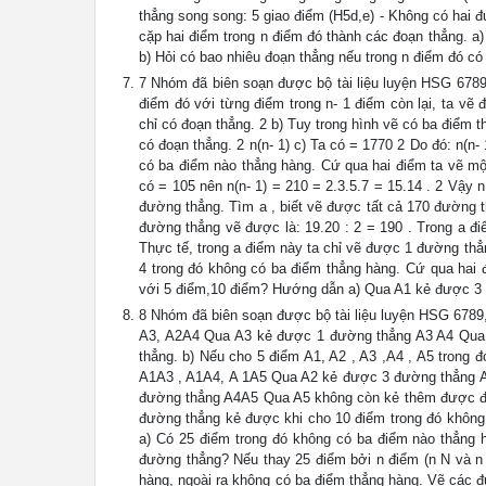
thẳng song song: 5 giao điểm (H5d,e) - Không có hai đ
cặp hai điểm trong n điểm đó thành các đoạn thẳng. a
b) Hỏi có bao nhiêu đoạn thẳng nếu trong n điểm đó có
7 Nhóm đã biên soạn được bộ tài liệu luyện HSG 6789
điểm đó với từng điểm trong n- 1 điểm còn lại, ta vẽ 
chỉ có đoạn thẳng. 2 b) Tuy trong hình vẽ có ba điểm 
có đoạn thẳng. 2 n(n- 1) c) Ta có = 1770 2 Do đó: n(n-
có ba điểm nào thẳng hàng. Cứ qua hai điểm ta vẽ mộ
có = 105 nên n(n- 1) = 210 = 2.3.5.7 = 15.14 . 2 Vậy 
đường thẳng. Tìm a , biết vẽ được tất cả 170 đường 
đường thẳng vẽ được là: 19.20 : 2 = 190 . Trong a đi
Thực tế, trong a điểm này ta chỉ vẽ được 1 đường thẳn
4 trong đó không có ba điểm thẳng hàng. Cứ qua hai
với 5 điểm,10 điểm? Hướng dẫn a) Qua A1 kẻ được 3
8 Nhóm đã biên soạn được bộ tài liệu luyện HSG 6789
A3, A2A4 Qua A3 kẻ được 1 đường thẳng A3 A4 Qua
thẳng. b) Nếu cho 5 điểm A1, A2 , A3 ,A4 , A5 trong
A1A3 , A1A4, A 1A5 Qua A2 kẻ được 3 đường thẳng 
đường thẳng A4A5 Qua A5 không còn kẻ thêm được đư
đường thẳng kẻ được khi cho 10 điểm trong đó không
a) Có 25 điểm trong đó không có ba điểm nào thẳng 
đường thẳng? Nếu thay 25 điểm bởi n điểm (n N và n 
hàng, ngoài ra không có ba điểm thẳng hàng. Vẽ các 