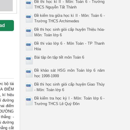
Đề thi học kì II - Môn: Toán 6 - Trường
THCS Nguyễn Tất Thành
Đề kiểm tra giữa học kì II - Môn: Toán 6 -
Trường THCS Archimedes
ad
Đề thi học sinh giỏi cấp huyện Thiệu hóa-
Môn: Toán lớp 6
Đề thi vào lớp 6 - Môn Toán - TP Thanh
Hóa
Bài tập ôn tập tết môn Toán 6
Đề khảo sát HSG môn Toán lớp 6 năm
học 1998-1999
 bộ tài
Đề thi học sinh giỏi cấp huyện Giao Thủy
BA ĐIỂM
- Môn: Toán lớp 6
 kí hiệu
Đề kiểm tra học kỳ I - Môn: Toán lớp 6 -
kì đường
Trường THCS Lê Quý Đôn
hai điểm
I. ĐƯỜNG
thẳng: -
ai đường
hẳng cắt