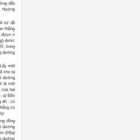
ướng dẫn
y. Hướng
vẽ sơ đồ
ạn thẳng
i được n
ng) được
R, trong
ng đường
 Lấy một
ã cho ta
có đường
h là một
 của hai
: a) Bốn
 đó : có
 phẳng có
ợp:
ẳng đồng
ai đường
ểm (H5a)
ặp đường