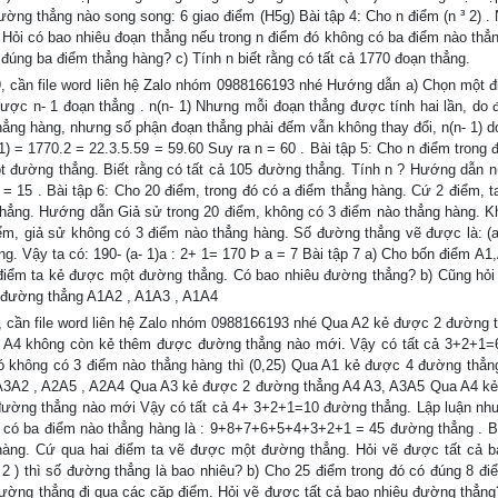
ường thẳng nào song song: 6 giao điểm (H5g) Bài tập 4: Cho n điểm (n ³ 2) . 
) Hỏi có bao nhiêu đoạn thẳng nếu trong n điểm đó không có ba điểm nào thẳ
 đúng ba điểm thẳng hàng? c) Tính n biết rằng có tất cả 1770 đoạn thẳng.
, cần file word liên hệ Zalo nhóm 0988166193 nhé Hướng dẫn a) Chọn một đ
được n- 1 đoạn thẳng . n(n- 1) Nhưng mỗi đoạn thẳng được tính hai lần, do đ
thẳng hàng, nhưng số phận đoạn thẳng phải đếm vẫn không thay đổi, n(n- 1) d
 1) = 1770.2 = 22.3.5.59 = 59.60 Suy ra n = 60 . Bài tập 5: Cho n điểm trong
t đường thẳng. Biết rằng có tất cả 105 đường thẳng. Tính n ? Hướng dẫn n(
n = 15 . Bài tập 6: Cho 20 điểm, trong đó có a điểm thẳng hàng. Cứ 2 điểm, t
thẳng. Hướng dẫn Giả sử trong 20 điểm, không có 3 điểm nào thẳng hàng. Kh
ểm, giả sử không có 3 điểm nào thẳng hàng. Số đường thẳng vẽ được là: (a-
g. Vậy ta có: 190- (a- 1)a : 2+ 1= 170 Þ a = 7 Bài tập 7 a) Cho bốn điểm A1
 điểm ta kẻ được một đường thẳng. Có bao nhiêu đường thẳng? b) Cũng hỏi
 đường thẳng A1A2 , A1A3 , A1A4
, cần file word liên hệ Zalo nhóm 0988166193 nhé Qua A2 kẻ được 2 đường 
 A4 không còn kẻ thêm được đường thẳng nào mới. Vậy có tất cả 3+2+1
 đó không có 3 điểm nào thẳng hàng thì (0,25) Qua A1 kẻ được 4 đường thẳn
A3A2 , A2A5 , A2A4 Qua A3 kẻ được 2 đường thẳng A4 A3, A3A5 Qua A4 k
ờng thẳng nào mới Vậy có tất cả 4+ 3+2+1=10 đường thẳng. Lập luận như
 có ba điểm nào thẳng hàng là : 9+8+7+6+5+4+3+2+1 = 45 đường thẳng . Bà
hàng. Cứ qua hai điểm ta vẽ được một đường thẳng. Hỏi vẽ được tất cả b
2 ) thì số đường thẳng là bao nhiêu? b) Cho 25 điểm trong đó có đúng 8 đi
đường thẳng đi qua các cặp điểm. Hỏi vẽ được tất cả bao nhiêu đường thẳng