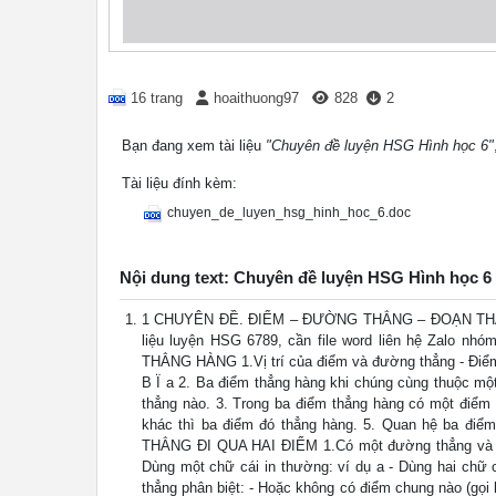
16 trang
hoaithuong97
828
2
Bạn đang xem tài liệu
"Chuyên đề luyện HSG Hình học 6"
Tài liệu đính kèm:
chuyen_de_luyen_hsg_hinh_hoc_6.doc
Nội dung text: Chuyên đề luyện HSG Hình học 6
1 CHUYÊN ĐỀ. ĐIỂM – ĐƯỜNG THẲNG – ĐOẠN THẲN
liệu luyện HSG 6789, cần file word liên hệ Zal
THẲNG HÀNG 1.Vị trí của điểm và đường thẳng - Điểm A
B Ï a 2. Ba điểm thẳng hàng khi chúng cùng thuộc mộ
thẳng nào. 3. Trong ba điểm thẳng hàng có một điểm 
khác thì ba điểm đó thẳng hàng. 5. Quan hệ ba điể
THẲNG ĐI QUA HAI ĐIỂM 1.Có một đường thẳng và chỉ
Dùng một chữ cái in thường: ví dụ a - Dùng hai chữ c
thẳng phân biệt: - Hoặc không có điểm chung nào (gọi