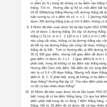
m điểm (m N ) trong đó không có ba điểm nào thẳng 
thẳng. Tìm m . Hướng dẫn a) Kể từ một điểm bất kỳ
24.25 600đường thẳng Nhưng mỗi đường thẳng đã đượ
luận tương tự có n điểm thì có: n. n 1 : 2 (đường t
được 300 đường thẳng (câu a) Với 8 điểm, không có đ
9 Nhóm đã biên soạn được bộ tài liệu luyện HSG 6789,
chỉ vẽ được 1 đường thẳng. Do vậy số đường thẳng b
thẳng c) Ta có: m m 1 : 2 120 m m 1 120.2 m m 1 240 
nào cũng cắt nhau, không có ba đường thẳng nào cũn
đó bất kỳ hai đường thẳng nào cũng cắt nhau, không 
thẳng đó là 190 . Tính m Hướng dẫn a) Mỗi đường th
30.31 930 giao điểm, nhưng mỗi giao điểm đã được tín
giao điểm có được là: n n 1 : 2 (giao điểm) b) m m 1
phân biệt, trong đó không có ba điểm nào thẳng hàng
Hướng dẫn Chọn một điểm. Nối điểm đó với từng điểm 
nên ta có 5.4 =20 đoạn thẳng. Nhưng mỗi đoạn thẳng đ
điểm A, B, C, D phân biệt, trong đó không có ba điểm
đoạn thẳng? Hướng Bài tập 12. Cho năm điểm phân biệ
có tất cả bao nhiêu đoạn thẳng?
10 Nhóm đã biên soạn được bộ tài liệu luyện HSG 678
biệt, trong đó có ba điểm thẳng hàng. Cứ qua hai điể
điểm phân biệt trong đó có đúng 7 điểm thẳng hàng,
thẳng. Hỏi từ 20 điểm đó vẽ được tất cả bao nhiêu