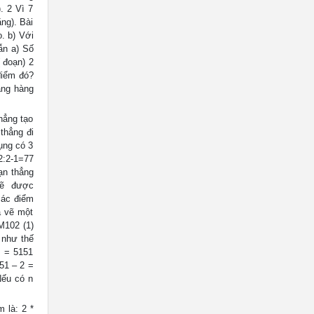
. 2 Vì 7
ng). Bài
. b) Với
ẫn a) Số
( đoạn) 2
điểm đó?
ẳng hàng
hẳng tạo
thẳng đi
ụng có 3
2:2-1=77
ạn thẳng
vẽ được
các điểm
a vẽ một
M102 (1)
 như thế
2 = 5151
51 – 2 =
Nếu có n
 là: 2 *