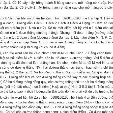
Bài tập 1. Có 10 cây, hãy trồng thành 5 hàng sao cho mỗi hàng có 4 cây. H
ình Bài tập 2. Có 9 cây,1 hãy trồng thành 8 hàng sao cho mỗi hàng có 3 câ
SG 6789, cần file word liên hệ Zalo nhóm 0988166193 nhé Bài tập 3. Hãy 
bằng 4 cách) Hướng dẫn Cách 1 Cách 2 Cách 3 Cách 4 Dạng 2: Đếm số đo
iết có n điểm (n ∈ N và n ≥ 2). Kẻ từ một điểm bất kỳ với n 1 điểm còn lạ
nên có n n 1 đoạn thẳng (đường thẳng). Nhưng mỗi đoạn thẳng (đường thẳ
 là n n 1 : 2 đoạn thẳng (đường thẳng) Bài tập 1. Lấy năm điểm M, N, P, Q, 
ẳng đi qua các cặp điểm đó. Có bao nhiêu đường thẳng tất cả ? Đó là nhữ
đường thẳng đó (Chỉ dùng khi chỉ có ít điểm)
, cần file word liên hệ Zalo nhóm 0988166193 nhé Cách 2: Bằng cách tính:
 biệt ta nối điểm M với 4 điểm còn lại đó được 4 đường thẳng. Với 5 điểm đ
 đường ta đã tính hai lần. chẳng hạn, khi chọn điểm M ta nối M với N, ta 
a cũng có đường thẳng NM. Hai đường thẳng này trùng nhau nên ta chỉ tín
g thẳng). 2 Bài tập 2. Vẽ bốn đường thẳng đôi một cắt nhau. Số giao điểm (
iêu ? Hướng dẫn Khi vẽ bốn đường thẳng có thể xảy ra các trường hợp sau 
 b) Có ba đường thẳng đồng quy, còn đường thẳng thứ tư cắt ba đường thẳng
 (đôi một cắt nhau) : có 6 điểm ( H.c). a) b) c) Hình 3 Bài tập 3: Trên mặt
ó thể bằng bao nhiêu? Hướng dẫn Bài toán đòi hỏi phải xét đủ các trường h
, cần file word liên hệ Zalo nhóm 0988166193 nhé Hình 4 a) Bốn đường th
 đồng quy: - Có hai đường thẳng song song: 3 giao điểm (H4b) - Không có h
ba đường thẳng nào đồng quy Hình 5 - Bốn đường thẳng song song: 0 giao đi
b) - Có hai cặp đường thẳng song song: 4 giao điểm (H5c) - Có đúng một c