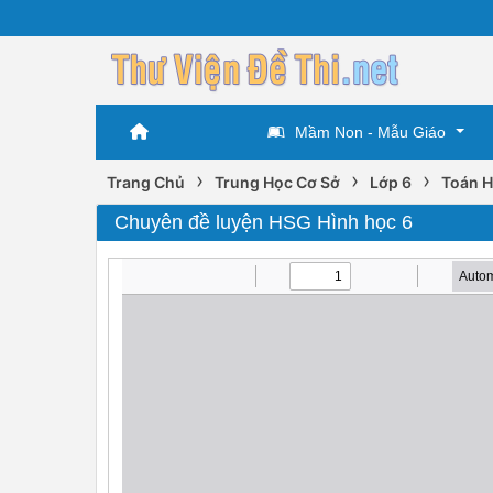
Mầm Non - Mẫu Giáo
›
›
›
Trang Chủ
Trung Học Cơ Sở
Lớp 6
Toán H
Chuyên đề luyện HSG Hình học 6