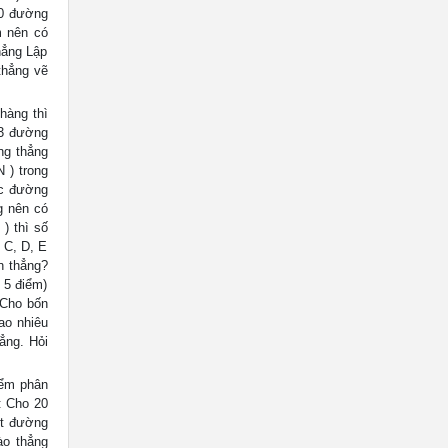
20 đường
m nên có
hẳng Lập
thẳng vẽ
hàng thì
73 đường
ng thẳng
 ) trong
ác đường
g nên có
) thì số
 C, D, E
n thẳng?
 5 điểm)
 Cho bốn
ao nhiêu
ẳng. Hỏi
iểm phân
: Cho 20
ột đường
ào thẳng