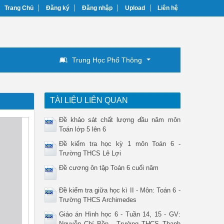
Trang Chủ
Đăng ký
Đăng nhập
Upload
Liên hệ
Trung Học Phổ Thông
TÀI LIỆU LIÊN QUAN
Đề khảo sát chất lượng đầu năm môn
Toán lớp 5 lên 6
Đề kiểm tra học kỳ 1 môn Toán 6 -
Trường THCS Lê Lợi
Đề cương ôn tập Toán 6 cuối năm
Đề kiểm tra giữa học kì II - Môn: Toán 6 -
Trường THCS Archimedes
Giáo án Hình học 6 - Tuần 14, 15 - GV:
Nguyễn Chí Bền - Trường THCS Thạnh