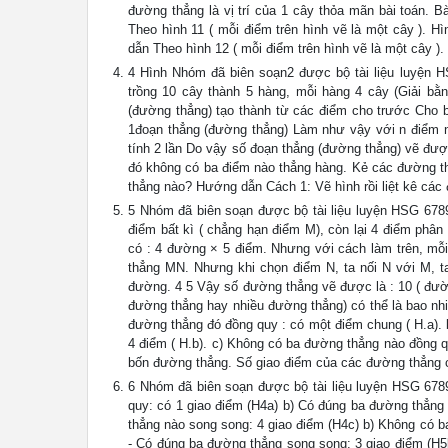
đường thẳng là vị trí của 1 cây thỏa mãn bài toán. 
Theo hình 11 ( mỗi điểm trên hình vẽ là một cây ). H
dẫn Theo hình 12 ( mỗi điểm trên hình vẽ là một cây ).
4 Hình Nhóm đã biên soạn2 được bộ tài liệu luyện H
trồng 10 cây thành 5 hàng, mỗi hàng 4 cây (Giải 
(đường thẳng) tạo thành từ các điểm cho trước Cho b
1đoạn thẳng (đường thẳng) Làm như vậy với n điểm 
tính 2 lần Do vậy số đoạn thẳng (đường thẳng) vẽ được
đó không có ba điểm nào thẳng hàng. Kẻ các đường th
thẳng nào? Hướng dẫn Cách 1: Vẽ hình rồi liệt kê các 
5 Nhóm đã biên soạn được bộ tài liệu luyện HSG 6789
điểm bất kì ( chẳng hạn điểm M), còn lại 4 điểm phân
có : 4 đường × 5 điểm. Nhưng với cách làm trên, mỗi
thẳng MN. Nhưng khi chọn điểm N, ta nối N với M, t
đường. 4 5 Vậy số đường thẳng vẽ được là : 10 ( đườn
đường thẳng hay nhiều đường thẳng) có thể là bao nh
đường thẳng đó đồng quy : có một điểm chung ( H.a).
4 điểm ( H.b). c) Không có ba đường thẳng nào đồng quy
bốn đường thẳng. Số giao điểm của các đường thẳng c
6 Nhóm đã biên soạn được bộ tài liệu luyện HSG 6789
quy: có 1 giao điểm (H4a) b) Có đúng ba đường thẳng
thẳng nào song song: 4 giao điểm (H4c) b) Không có 
- Có đúng ba đường thẳng song song: 3 giao điểm (H5