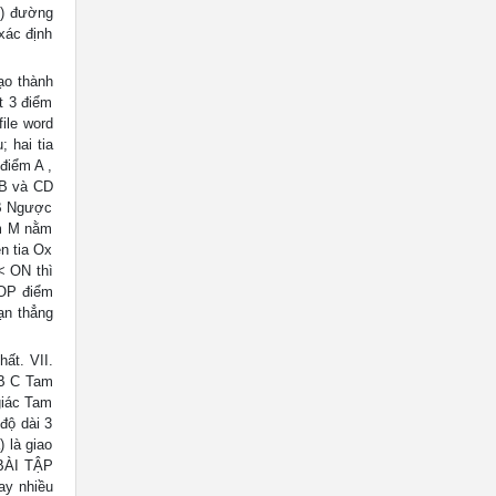
u) đường
xác định
ạo thành
t 3 điểm
ile word
 hai tia
iểm A ,
AB và CD
AB Ngược
ểm M nằm
n tia Ox
< ON thì
 OP điểm
ạn thẳng
ất. VII.
 B C Tam
giác Tam
độ dài 3
 là giao
 BÀI TẬP
ay nhiều