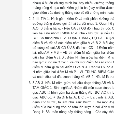
nhau) 4.Muốn chứng minh hai hay nhiều đường thẳng 
thẳng cùng đi qua một điểm gọi là ba (hay nhiều) đư
giao điểm của đường thẳng nào đó rồi chứng minh các 
2 III. TIA 1. Hình gồm điểm O và một phần đường thẳn
đường thẳng được gọi là hai tia đối nhau 3. Quan hệ g
A,O, B thẳng hàng. - Nếu OA và OB đối nhau thì gốc O
liên hệ Zalo nhóm 0988166193 nhé - Ngược lại nếu O n
BO, BA trùng nhau. IV. ĐOẠN THẲNG, ĐỘ DÀI ĐOẠN
điểm B và tất cả các điểm nằm giữa A và B 2. Mỗi đo
có cùng độ dài AB CD Û AB dài hơn CD . 4.Điểm nằ
lại, nếu AM + MB = AB thì điểm M nằm giữa hai điể
giữa hai điểm A và B ; điểm N nằm giữa hai điểm 
bao giờ cũng vẽ được 1 và chỉ một điểm M sao cho OM
điểm M nằm giữa hai điểm O và N 3. Trên tia Ox có 
N nằm giữa hai điểm M và P . VI. TRUNG ĐIỂM CỦA 
và cách đều hai đầu đoạn thẳng đó. AB 2. Nếu M là t
3 AB 3. Nếu M nằm giữa hai đầu đoạn thẳng AB và MA 
TAM GIÁC 1. Định nghĩa A Nhóm đã biên soạn được bộ 
giác ABC là hình gồm ba đoạn thẳng AB, BC, AC khi b
giác ABC có: + Ba đỉnh là: A, B,C . + Ba cạnh là: A
cạnh cho trước, ta làm như sau: Bước 1. Vẽ một đoạn
điểm của hai cung tròn có tâm lần lượt là hai đỉnh A
Dạng 1: Bài toán trồng cây thẳng hàng. - Các cây th