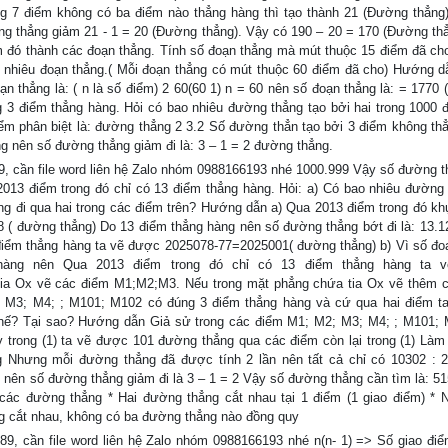
ng 7 điểm không có ba điểm nào thẳng hàng thì tạo thành 21 (Đường thẳng)
g thẳng giảm 21 - 1 = 20 (Đường thẳng). Vậy có 190 – 20 = 170 (Đường thẳ
ểm đó thành các đoạn thẳng. Tính số đoạn thẳng mà mút thuộc 15 điểm đã cho
 nhiêu đoạn thẳng.( Mỗi đoạn thẳng có mút thuộc 60 điểm đã cho) Hướng d
ạn thẳng là: ( n là số điểm) 2 60(60 1) n = 60 nên số đoạn thẳng là: = 1770 
g 3 điểm thẳng hàng. Hỏi có bao nhiêu đường thẳng tạo bởi hai trong 1000 
m phân biệt là: đường thẳng 2 3.2 Số đường thẳn tạo bởi 3 điểm không th
ng nên số đường thẳng giảm đi là: 3 – 1 = 2 đường thẳng.
9, cần file word liên hệ Zalo nhóm 0988166193 nhé 1000.999 Vậy số đường t
2013 điểm trong đó chỉ có 13 điểm thẳng hàng. Hỏi: a) Có bao nhiêu đường 
ẳng đi qua hai trong các điểm trên? Hướng dẫn a) Qua 2013 điểm trong đó kh
( đường thẳng) Do 13 điểm thẳng hàng nên số đường thẳng bớt đi là: 13.1
điểm thẳng hàng ta vẽ được 2025078-77=2025001( đường thẳng) b) Vì số đo
 hàng nên Qua 2013 điểm trong đó chỉ có 13 điểm thẳng hàng ta 
 tia Ox vẽ các điểm M1;M2;M3. Nếu trong mặt phẳng chứa tia Ox vẽ thêm 
 M3; M4; ; M101; M102 có đúng 3 điểm thẳng hàng và cứ qua hai điểm t
thế? Tại sao? Hướng dẫn Giả sử trong các điểm M1; M2; M3; M4; ; M101; 
trong (1) ta vẽ được 101 đường thẳng qua các điểm còn lại trong (1) Làm
 Nhưng mỗi đường thẳng đã được tính 2 lần nên tất cả chỉ có 10302 : 
g nên số đường thẳng giảm đi là 3 – 1 = 2 Vậy số đường thẳng cần tìm là: 51
các đường thẳng * Hai đường thẳng cắt nhau tại 1 điểm (1 giao điểm) * 
g cắt nhau, không có ba đường thẳng nào đồng quy
9, cần file word liên hệ Zalo nhóm 0988166193 nhé n(n- 1) => Số giao điểm