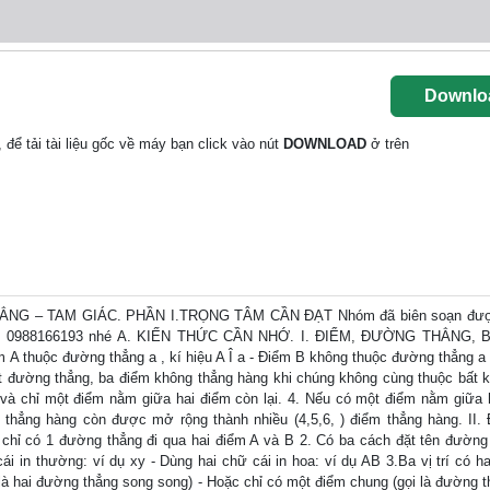
Downlo
, để tải tài liệu gốc về máy bạn click vào nút
DOWNLOAD
ở trên
G – TAM GIÁC. PHẦN I.TRỌNG TÂM CẦN ĐẠT Nhóm đã biên soạn được
o nhóm 0988166193 nhé A. KIẾN THỨC CẦN NHỚ. I. ĐIỂM, ĐƯỜNG THẲNG, 
 thuộc đường thẳng a , kí hiệu A Î a - Điểm B không thuộc đường thẳng a ,
t đường thẳng, ba điểm không thẳng hàng khi chúng không cùng thuộc bất 
và chỉ một điểm nằm giữa hai điểm còn lại. 4. Nếu có một điểm nằm giữa 
m thẳng hàng còn được mở rộng thành nhiều (4,5,6, ) điểm thẳng hàng. I
 có 1 đường thẳng đi qua hai điểm A và B 2. Có ba cách đặt tên đường 
ái in thường: ví dụ xy - Dùng hai chữ cái in hoa: ví dụ AB 3.Ba vị trí có h
 là hai đường thẳng song song) - Hoặc chỉ có một điểm chung (gọi là đường t