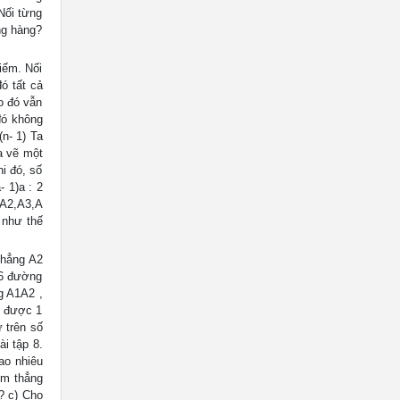
Nối từng
ng hàng?
iểm. Nối
ó tất cả
o đó vẫn
 đó không
n- 1) Ta
a vẽ một
i đó, số
 1)a : 2
,A2,A3,A
 như thế
thẳng A2
=6 đường
g A1A2 ,
ẻ được 1
 trên số
i tập 8.
ao nhiêu
ểm thẳng
? c) Cho