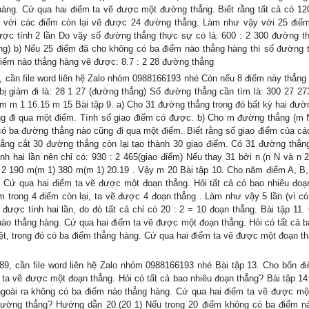
hàng. Cứ qua hai điểm ta vẽ được một đường thẳng. Biết rằng tất cả có 1
 với các điểm còn lại vẽ được 24 đường thẳng. Làm như vậy với 25 điể
c tính 2 lần Do vậy số đường thẳng thực sự có là: 600 : 2 300 đường t
hẳng) b) Nếu 25 điểm đã cho không có ba điểm nào thẳng hàng thì số đường 
iểm nào thẳng hàng vẽ được: 8.7 : 2 28 đường thẳng
 cần file word liên hệ Zalo nhóm 0988166193 nhé Còn nếu 8 điểm này thẳng 
ị giảm đi là: 28 1 27 (đường thẳng) Số đường thẳng cần tìm là: 300 27 2
m m 1 16.15 m 15 Bài tập 9. a) Cho 31 đường thẳng trong đó bất kỳ hai đườ
g đi qua một điểm. Tính số giao điểm có được. b) Cho m đường thẳng (m N
có ba đường thẳng nào cũng đi qua một điểm. Biết rằng số giao điểm của c
ẳng cắt 30 đường thẳng còn lại tạo thành 30 giao điểm. Có 31 đường thẳn
h hai lần nên chỉ có: 930 : 2 465(giao điểm) Nếu thay 31 bởi n (n N và n 2 
 : 2 190 m(m 1) 380 m(m 1) 20.19 . Vậy m 20 Bài tập 10. Cho năm điểm A, B,
. Cứ qua hai điểm ta vẽ được một đoạn thẳng. Hỏi tất cả có bao nhiêu đoạ
trong 4 điểm còn lại, ta vẽ được 4 đoạn thẳng . Làm như vậy 5 lần (vì có
ược tính hai lần, do đó tất cả chỉ có 20 : 2 = 10 đoạn thẳng. Bài tập 11.
 nào thẳng hàng. Cứ qua hai điểm ta vẽ được một đoạn thẳng. Hỏi có tất cả b
t, trong đó có ba điểm thẳng hàng. Cứ qua hai điểm ta vẽ được một đoạn th
9, cần file word liên hệ Zalo nhóm 0988166193 nhé Bài tập 13. Cho bốn đ
m ta vẽ được một đoạn thẳng. Hỏi có tất cả bao nhiêu đoạn thẳng? Bài tập 14
 ngoài ra không có ba điểm nào thẳng hàng. Cứ qua hai điểm ta vẽ được m
 đường thẳng? Hướng dẫn 20.(20 1) Nếu trong 20 điểm không có ba điểm n