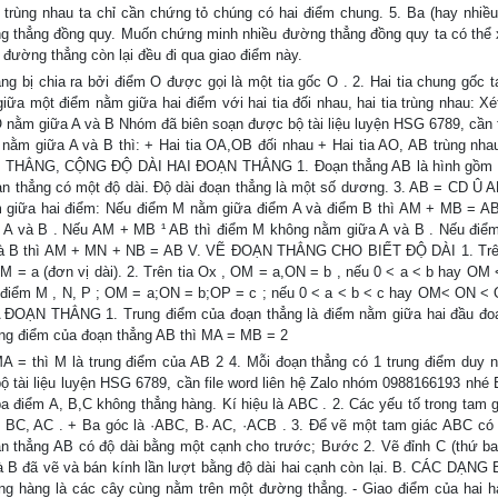
trùng nhau ta chỉ cần chứng tỏ chúng có hai điểm chung. 5. Ba (hay nhiề
ờng thẳng đồng quy. Muốn chứng minh nhiều đường thẳng đồng quy ta có thể 
đường thẳng còn lại đều đi qua giao điểm này.
g bị chia ra bởi điểm O được gọi là một tia gốc O . 2. Hai tia chung gốc t
iữa một điểm nằm giữa hai điểm với hai tia đối nhau, hai tia trùng nhau: Xé
 nằm giữa A và B Nhóm đã biên soạn được bộ tài liệu luyện HSG 6789, cần f
ằm giữa A và B thì: + Hai tia OA,OB đối nhau + Hai tia AO, AB trùng nhau;
 THẲNG, CỘNG ĐỘ DÀI HAI ĐOẠN THẲNG 1. Đoạn thẳng AB là hình gồm đ
ạn thẳng có một độ dài. Độ dài đoạn thẳng là một số dương. 3. AB = CD Û 
m giữa hai điểm: Nếu điểm M nằm giữa điểm A và điểm B thì AM + MB = 
m A và B . Nếu AM + MB ¹ AB thì điểm M không nằm giữa A và B . Nếu đi
M và B thì AM + MN + NB = AB V. VẼ ĐOẠN THẲNG CHO BIẾT ĐỘ DÀI 1. Trê
 = a (đơn vị dài). 2. Trên tia Ox , OM = a,ON = b , nếu 0 < a < b hay OM 
3 điểm M , N, P ; OM = a;ON = b;OP = c ; nếu 0 < a < b < c hay OM< ON <
ĐOẠN THẲNG 1. Trung điểm của đoạn thẳng là điểm nằm giữa hai đầu đo
rung điểm của đoạn thẳng AB thì MA = MB = 2
= thì M là trung điểm của AB 2 4. Mỗi đoạn thẳng có 1 trung điểm duy nh
tài liệu luyện HSG 6789, cần file word liên hệ Zalo nhóm 0988166193 nhé
a điểm A, B,C không thẳng hàng. Kí hiệu là ABC . 2. Các yếu tố trong tam 
B, BC, AC . + Ba góc là ·ABC, B· AC, ·ACB . 3. Để vẽ một tam giác ABC có 
 thẳng AB có độ dài bằng một cạnh cho trước; Bước 2. Vẽ đỉnh C (thứ ba)
 và B đã vẽ và bán kính lần lượt bằng độ dài hai cạnh còn lại. B. CÁC DẠNG
ẳng hàng là các cây cùng nằm trên một đường thẳng. - Giao điểm của hai h