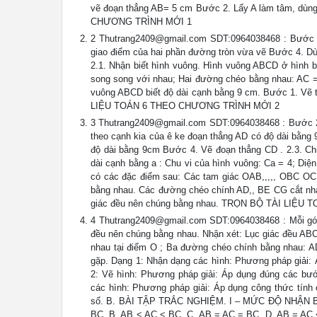
vẽ đoạn thẳng AB= 5 cm Bước 2. Lấy A làm tâm, dù
CHƯƠNG TRÌNH MỚI 1
2
Thutrang2409@gmail.com
SDT:0964038468 : Bước 3
giao điểm của hai phần đường tròn vừa vẽ Bước 4. Dù
2.1. Nhận biết hình vuông. Hình vuông ABCD ở hình
song song với nhau; Hai đường chéo bằng nhau: AC = 
vuông ABCD biết độ dài cạnh bằng 9 cm. Bước 1. Vẽ
LIỆU TOÁN 6 THEO CHƯƠNG TRÌNH MỚI 2
3
Thutrang2409@gmail.com
SDT:0964038468 : Bước 2.
theo cạnh kia của ê ke đoạn thẳng AD có độ dài bằng
độ dài bằng 9cm Bước 4. Vẽ đoạn thẳng CD . 2.3. Chu 
dài cạnh bằng a : Chu vi của hình vuông: Ca = 4; Diệ
có các đặc điểm sau: Các tam giác OAB,,,,, OBC O
bằng nhau. Các đường chéo chính AD,, BE CG cắt nha
giác đều nên chúng bằng nhau. TRỌN BỘ TÀI LIỆ
4
Thutrang2409@gmail.com
SDT:0964038468 : Mỗi gó
đều nên chúng bằng nhau. Nhận xét: Lục giác đều 
nhau tại điểm O ; Ba đường chéo chính bằng nhau: 
gặp. Dạng 1: Nhận dạng các hình: Phương pháp giải: Á
2: Vẽ hình: Phương pháp giải: Áp dụng đúng các bước
các hình: Phương pháp giải: Áp dụng công thức tính c
số. B. BÀI TẬP TRẮC NGHIỆM. I – MỨC ĐỘ NHẬN BIẾT
BC. B. AB < AC < BC. C. AB = AC = BC. D. AB = AC < 