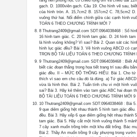
rằng nền phòng học có chiều rộng 6m và chiều dài 12
gạch. D. 1000viên gạch. Câu 19. Cho hình vẽ sau, bi
của hình tròn. A. 15,7cm2 B. 157cm2 C. 78,5cm2 D.
vuông thứ hai. Nối điểm chính giữa các cạnh hình vu
TOÁN 6 THEO CHƯƠNG TRÌNH MỚI 7
8
Thutrang2409@gmail.com
SDT:0964038468 : Số hình 
16 hình tam giác. C. 20 hình tam giác. D. 24 hình t
là hình vuông không? Vì sao? Bài 2. Quan sát các hình
hình lục giác đều? Bài 3. Vẽ hình vuông ABCD có cạ
TRỌN BỘ TÀI LIỆU TOÁN 6 THEO CHƯƠNG TRÌNH 
9
Thutrang2409@gmail.com
SDT:0964038468 : Biết AB
biết các đoạn thẳng trong họa tiết trang trí sau đều b
giác đều. II – MỨC ĐỘ THÔNG HIỂU. Bài 1. Cho tứ g
thích vì sao em cho câu đó là đúng. a) Tứ giác ABCD 
vừa là hình thoi. Bài 2. Tuấn tính chu vi một hình v
sai? Bài 3. Hãy kẻ thêm vào tam giác ABC hai đoạn t
BỘ TÀI LIỆU TOÁN 6 THEO CHƯƠNG TRÌNH MỚI 9
10
Thutrang2409@gmail.com
SDT:0964038468 : Bài 5.
9 que diêm giống hệt nhau thành 5 hình tam giác đều. 
đều. Bài 3. Hãy xếp 6 que diêm giống hệt nhau thành 
tam giác. Bài 5. Hãy cắt một hình vuông thành 5 m
7 cây xanh muốn trồng trên một khu đất trống. Bác mu
Bài 2. Thầy An muốn trồng 9 cây phượng trong vườn t