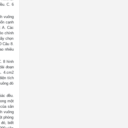
ều. C. 6
nh vuông
bốn cạnh
: A. Các
éo chính
Hãy chọn
D Câu 8.
ao nhiêu
. 8 hình
dài đoạn
A. 4.cm2
iện tích
vuông đó
iác đều.
rong một
 của sân
nh vuông
ột phòng
đó, biết