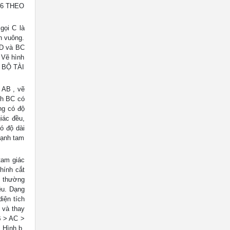
N 6 THEO
gọi C là
h vuông.
AD và BC
 Vẽ hình
N BỘ TÀI
 AB , vẽ
nh BC có
ng có độ
iác đều,
ó độ dài
cạnh tam
tam giác
hính cắt
n thường
ều. Dạng
iện tích
 và thay
B > AC >
 Hình b.