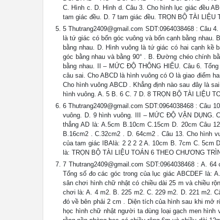
C. Hình c. D. Hình d. Câu 3. Cho hình lục giác đều AB
tam giác đều. D. 7 tam giác đều. TRỌN BỘ TÀI L
5
Thutrang2409@gmail.com
SDT:0964038468 : Câu 4. 
là tứ giác có bốn góc vuông và bốn cạnh bằng nhau. B
bằng nhau. D. Hình vuông là tứ giác có hai cạnh kề 
góc bằng nhau và bằng 90° . B. Đường chéo chính b
bằng nhau. II – MỨC ĐỘ THÔNG HIỂU. Câu 6. Tổng số
câu sai. Cho ABCD là hình vuông có O là giao điểm
Cho hình vuông ABCD . Khẳng định nào sau đây là sa
hình vuông. A. 5 B. 6 C. 7 D. 8 TRỌN BỘ TÀI LI
6
Thutrang2409@gmail.com
SDT:0964038468 : Câu 10. 
vuông. D. 9 hình vuông. III – MỨC ĐỘ VẬN DỤNG. Câ
thẳng AD là: A.5cm B.10cm C.15cm D. 20cm Câu 12. 
B.16cm2 . C.32cm2 . D. 64cm2 . Câu 13. Cho hình vu
của tam giác IBAlà: 2 2 2 2 A. 10cm B. 7cm C. 5cm D
là: TRỌN BỘ TÀI LIỆU TOÁN 6 THEO CHƯƠNG TRÌ
7
Thutrang2409@gmail.com
SDT:0964038468 : A. 64 c
Tổng số đo các góc trong của lục giác ABCDEF là:
sân chơi hình chữ nhật có chiều dài 25 m và chiều rộ
chơi là: A. 4 m2. B. 225 m2. C. 229 m2. D. 221 m2. C
đó về bên phải 2 cm . Diện tích của hình sau khi mở 
học hình chữ nhật người ta dùng loại gạch men hình v