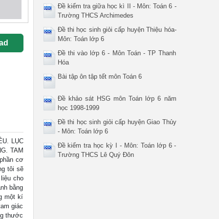
Đề kiểm tra giữa học kì II - Môn: Toán 6 -
Trường THCS Archimedes
Đề thi học sinh giỏi cấp huyện Thiệu hóa-
Môn: Toán lớp 6
ad
Đề thi vào lớp 6 - Môn Toán - TP Thanh
Hóa
Bài tập ôn tập tết môn Toán 6
Đề khảo sát HSG môn Toán lớp 6 năm
học 1998-1999
Đề thi học sinh giỏi cấp huyện Giao Thủy
- Môn: Toán lớp 6
ỀU. LỤC
Đề kiểm tra học kỳ I - Môn: Toán lớp 6 -
NG. TAM
Trường THCS Lê Quý Đôn
 phần cơ
g tôi sẽ
liệu cho
ạnh bằng
g một kí
tam giác
ng thước