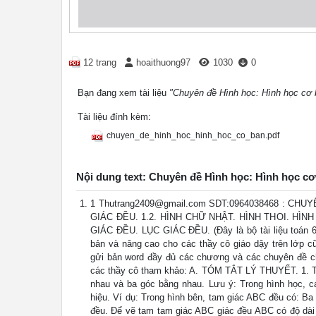
12 trang
hoaithuong97
1030
0
Bạn đang xem tài liệu
"Chuyên đề Hình học: Hình học cơ 
Tài liệu đính kèm:
chuyen_de_hinh_hoc_hinh_hoc_co_ban.pdf
Nội dung text: Chuyên đề Hình học: Hình học c
1
Thutrang2409@gmail.com
SDT:0964038468 : CHUY
GIÁC ĐỀU. 1.2. HÌNH CHỮ NHẬT. HÌNH THOI. HÌ
GIÁC ĐỀU. LỤC GIÁC ĐỀU. (Đây là bộ tài liệu toán 6
bản và nâng cao cho các thầy cô giáo dậy trên lớp cũ
gửi bản word đầy đủ các chương và các chuyên đề ch
các thầy cô tham khảo: A. TÓM TẮT LÝ THUYẾT. 1. Tam
nhau và ba góc bằng nhau. Lưu ý: Trong hình học, 
hiệu. Ví dụ: Trong hình bên, tam giác ABC đều có: B
đều. Để vẽ tam tam giác ABC giác đều ABC có độ dà