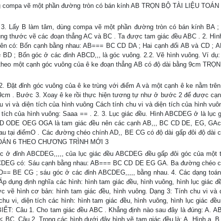
ng compa vẽ một phần đường tròn có bán kính AB TRỌN BỘ TÀI LIỆU TOÁ
. Lấy B làm tâm, dùng compa vẽ một phần đường tròn có bán kính BA ; 
ng thước vẽ các đoạn thẳng AC và BC . Ta được tam giác đều ABC . 2. Hìn
 bên có: Bốn cạnh bằng nhau: AB=== BC CD DA ; Hai cạnh đối AB và CD ; 
BD ; Bốn góc ở các đỉnh ABCD,,, là góc vuông. 2.2. Vẽ hình vuông. Ví dụ:
 theo một cạnh góc vuông của ê ke đoạn thẳng AB có độ dài bằng 9cm TRỌ
 Đặt đỉnh góc vuông của ê ke trùng với điểm A và một cạnh ê ke nằm trên
 9cm . Bước 3. Xoay ê ke rồi thực hiện tương tự như ở bước 2 để được cạ
vi và diện tích của hình vuông Cách tính chu vi và diện tích của hình vuô
n tích của hình vuông: Saaa == . 2. 3. Lục giác đều. Hình ABCDEG ở là lục g
CD ODE OEG OGA là tam giác đều nên các cạnh AB,,, BC CD DE, EG, GAc
u tại điểmO . Các đường chéo chính AD,, BE CG có độ dài gấp đôi độ dài 
U TOÁN 6 THEO CHƯƠNG TRÌNH MỚI 3
c ở đỉnh ABCDEG,,,,, của lục giác đều ABCDEG đều gấp đôi góc của một 
ABCDEG có: Sáu cạnh bằng nhau: AB=== BC CD DE EG GA. Ba đường chéo c
AD== BE CG ; sáu góc ở các đỉnh ABCDEG,,,,, bằng nhau. 4. Các dạng toá
p dụng định nghĩa các hình: hình tam giác đều, hình vuông, hình lục giác đ
 vẽ hình cơ bản: hình tam giác đều, hình vuông. Dạng 3: Tính chu vi và d
hu vi, diện tích các hình: hình tam giác đều, hình vuông, hình lục giác đều
: Câu 1. Cho tam giác đều ABC . Khẳng định nào sau đây là đúng: A. A
BC. Câu 2. Trong các hình dưới đây hình vẽ tam giác đều là: A. Hình a. B.