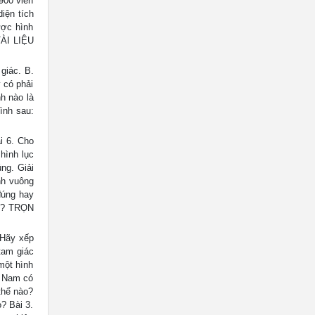
900 viên
iện tích
ược hình
TÀI LIỆU
giác. B.
 có phải
h nào là
ình sau:
i 6. Cho
 hình lục
ng. Giải
nh vuông
đúng hay
ng? TRỌN
 Hãy xếp
tam giác
một hình
c Nam có
thế nào?
? Bài 3.