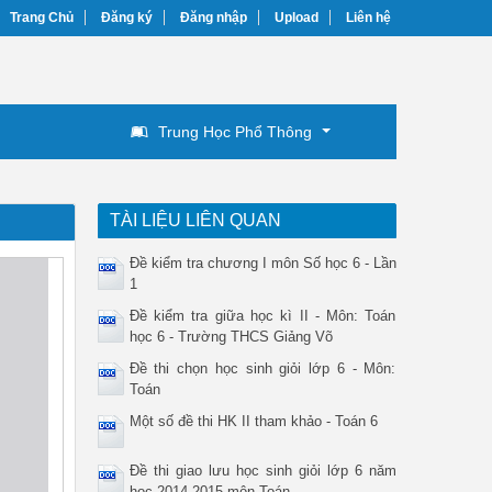
Trang Chủ
Đăng ký
Đăng nhập
Upload
Liên hệ
Trung Học Phổ Thông
TÀI LIỆU LIÊN QUAN
Đề kiểm tra chương I môn Số học 6 - Lần
1
Đề kiểm tra giữa học kì II - Môn: Toán
học 6 - Trường THCS Giảng Võ
Đề thi chọn học sinh giỏi lớp 6 - Môn:
Toán
Một số đề thi HK II tham khảo - Toán 6
Đề thi giao lưu học sinh giỏi lớp 6 năm
học 2014-2015 môn Toán