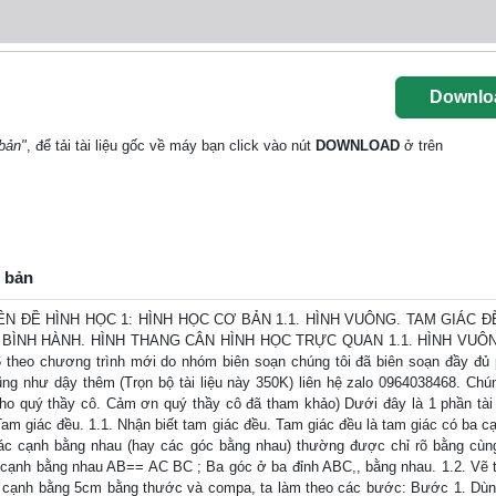
Downlo
bản"
, để tải tài liệu gốc về máy bạn click vào nút
DOWNLOAD
ở trên
ơ bản
ÊN ĐỀ HÌNH HỌC 1: HÌNH HỌC CƠ BẢN 1.1. HÌNH VUÔNG. TAM GIÁC Đ
NH BÌNH HÀNH. HÌNH THANG CÂN HÌNH HỌC TRỰC QUAN 1.1. HÌNH VUÔ
 theo chương trình mới do nhóm biên soạn chúng tôi đã biên soạn đầy đủ
ng như dậy thêm (Trọn bộ tài liệu này 350K) liên hệ zalo 0964038468. Chún
o quý thầy cô. Cảm ơn quý thầy cô đã tham khảo) Dưới đây là 1 phần tài 
 giác đều. 1.1. Nhận biết tam giác đều. Tam giác đều là tam giác có ba c
các cạnh bằng nhau (hay các góc bằng nhau) thường được chỉ rõ bằng cùn
a cạnh bằng nhau AB== AC BC ; Ba góc ở ba đỉnh ABC,, bằng nhau. 1.2. Vẽ 
i cạnh bằng 5cm bằng thước và compa, ta làm theo các bước: Bước 1. Dù