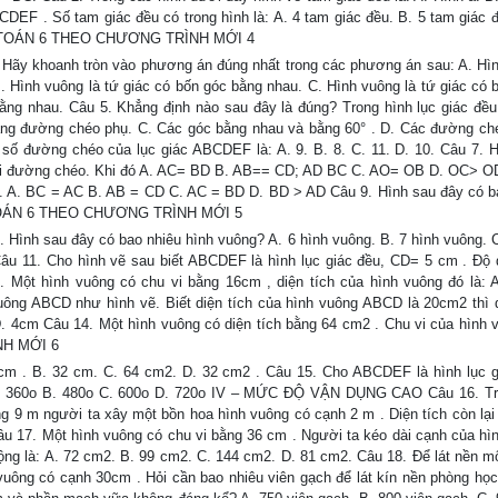
CDEF . Số tam giác đều có trong hình là: A. 4 tam giác đều. B. 5 tam giác đ
IỆU TOÁN 6 THEO CHƯƠNG TRÌNH MỚI 4
Hãy khoanh tròn vào phương án đúng nhất trong các phương án sau: A. Hì
. Hình vuông là tứ giác có bốn góc bằng nhau. C. Hình vuông là tứ giác có 
bằng nhau. Câu 5. Khẳng định nào sau đây là đúng? Trong hình lục giác đều
ằng đường chéo phụ. C. Các góc bằng nhau và bằng 60° . D. Các đường ch
 đường chéo của lục giác ABCDEF là: A. 9. B. 8. C. 11. D. 10. Câu 7. 
 hai đường chéo. Khi đó A. AC= BD B. AB== CD; AD BC C. AO= OB D. OC> O
i. A. BC = AC B. AB = CD C. AC = BD D. BD > AD Câu 9. Hình sau đây có b
ỆU TOÁN 6 THEO CHƯƠNG TRÌNH MỚI 5
Hình sau đây có bao nhiêu hình vuông? A. 6 hình vuông. B. 7 hình vuông. C
u 11. Cho hình vẽ sau biết ABCDEF là hình lục giác đều, CD= 5 cm . Độ 
Một hình vuông có chu vi bằng 16cm , diện tích của hình vuông đó là: 
ông ABCD như hình vẽ. Biết diện tích của hình vuông ABCD là 20cm2 thì d
. 4cm Câu 14. Một hình vuông có diện tích bằng 64 cm2 . Chu vi của hình 
NH MỚI 6
m . B. 32 cm. C. 64 cm2. D. 32 cm2 . Câu 15. Cho ABCDEF là hình lục g
 A. 360o B. 480o C. 600o D. 720o IV – MỨC ĐỘ VẬN DỤNG CAO Câu 16. T
ng 9 m người ta xây một bồn hoa hình vuông có cạnh 2 m . Diện tích còn lại
âu 17. Một hình vuông có chu vi bằng 36 cm . Người ta kéo dài cạnh của hì
rộng là: A. 72 cm2. B. 99 cm2. C. 144 cm2. D. 81 cm2. Câu 18. Để lát nền m
uông có cạnh 30cm . Hỏi cần bao nhiêu viên gạch để lát kín nền phòng học 