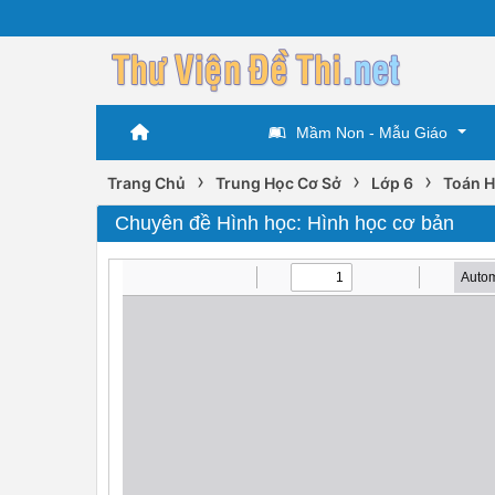
Mầm Non - Mẫu Giáo
›
›
›
Trang Chủ
Trung Học Cơ Sở
Lớp 6
Toán H
Chuyên đề Hình học: Hình học cơ bản