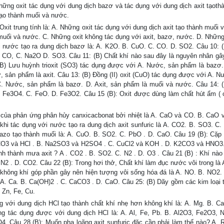
hững oxit tác dụng với dung dịch bazơ và tác dụng với dung dịch axit tạoth
tạo thành muối và nước.
xit trung tính là: A. Những oxit tác dụng với dung dịch axit tạo thành muối
muối và nước. C. Những oxit không tác dụng với axit, bazơ, nước. D. Những 
i nước tạo ra dung dịch bazơ là: A. K2O. B. CuO. C. CO. D. SO2. Câu 10: (
B. CO, C. Na2O D. SO3. Câu 11: (B) Chất khí nào sau đây là nguyên nhân gây
) Lưu huỳnh trioxit (SO3) tác dụng được với A. Nước, sản phẩm là bazơ. 
 sản phẩm là axit. Câu 13: (B) Đồng (II) oxit (CuO) tác dụng được với A. N
C. Nước, sản phẩm là bazơ. D. Axit, sản phẩm là muối và nước. Câu 14: 
. B. Fe3O4. C. FeO. D. Fe3O2. Câu 15 (B): Oxit được dùng làm chất hút ẩm ( 
ủa phản ứng phân hủy canxicacbonat bởi nhiệt là A. CaO và CO. B. CaO 
hi tác dụng với nước tạo ra dung dịch axit sunfuric là A. CO2. B. SO3. C.
azo tạo thành muối là: A. CuO. B. SO2. C. PbO . D. CaO. Câu 19 (B): Cặp 
 CaCO3 và HCl . B. Na2SO3 và H2SO4 . C. CuCl2 và KOH . D. K2CO3 và HNO3
nh thành mưa axit ? A . CO2 . B. SO2. C. N2 . D. O3 . Câu 21 (B) : Khí nào
N2 . D. CO2. Câu 22 (B): Trong hơi thở, Chất khí làm đục nước vôi trong là 
 không khí góp phần gây nên hiện tượng vôi sống hóa đá là A. NO. B. NO2.
 A. Ca. B. Ca(OH)2 . C. CaCO3 . D. CaO. Câu 25: (B) Dãy gồm các kim loại 
 Zn, Fe, Cu.
ng với dung dịch HCl tạo thành chất khí nhẹ hơn không khí là: A. Mg. B. C
 tác dụng được với dung dịch HCl là: A. Al, Fe, Pb. B. Al2O3, Fe2O3, 
 Câu 28 (B): Muốn pha loãng axit sunfuric đặc cần phải làm thế nào? A. R