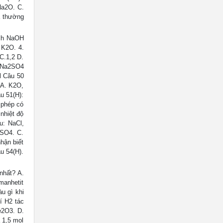
Na2O. C.
a thường
ịch NaOH
 K2O. 4.
C.1,2 D.
+ Na2SO4
 Câu 50
 A. K2O,
 51(H):
 phép có
nhiệt độ
u: NaCl,
2SO4. C.
hận biết
u 54(H).
 nhất? A.
manhetit
u gì khi
í H2 tác
e2O3. D.
 1,5 mol