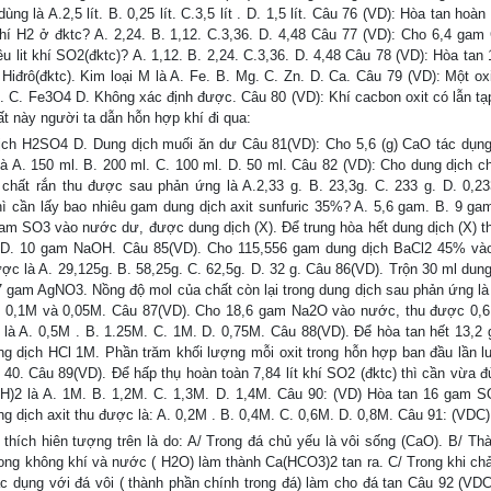
 là A.2,5 lít. B. 0,25 lít. C.3,5 lít . D. 1,5 lít. Câu 76 (VD): Hòa tan hoàn
khí H2 ở đktc? A. 2,24. B. 1,12. C.3,36. D. 4,48 Câu 77 (VD): Cho 6,4 gam
iêu lit khí SO2(đktc)? A. 1,12. B. 2,24. C.3,36. D. 4,48 Câu 78 (VD): Hòa tan
 Hiđrô(đktc). Kim loại M là A. Fe. B. Mg. C. Zn. D. Ca. Câu 79 (VD): Một ox
. C. Fe3O4 D. Không xác định được. Câu 80 (VD): Khí cacbon oxit có lẫn tạp
hất này người ta dẫn hỗn hợp khí đi qua:
dịch H2SO4 D. Dung dịch muối ăn dư Câu 81(VD): Cho 5,6 (g) CaO tác dụn
 là A. 150 ml. B. 200 ml. C. 100 ml. D. 50 ml. Câu 82 (VD): Cho dung dịch c
chất rắn thu được sau phản ứng là A.2,33 g. B. 23,3g. C. 233 g. D. 0,2
 cần lấy bao nhiêu gam dung dịch axit sunfuric 35%? A. 5,6 gam. B. 9 gam
am SO3 vào nước dư, được dung dịch (X). Để trung hòa hết dung dịch (X) th
. 10 gam NaOH. Câu 85(VD). Cho 115,556 gam dung dịch BaCl2 45% vào
 là A. 29,125g. B. 58,25g. C. 62,5g. D. 32 g. Câu 86(VD). Trộn 30 ml dung
 gam AgNO3. Nồng độ mol của chất còn lại trong dung dịch sau phản ứng là
. 0,1M và 0,05M. Câu 87(VD). Cho 18,6 gam Na2O vào nước, thu được 0,6 
là A. 0,5M . B. 1.25M. C. 1M. D. 0,75M. Câu 88(VD). Để hòa tan hết 13,2
 dịch HCl 1M. Phần trăm khối lượng mỗi oxit trong hỗn hợp ban đầu lần lư
à 40. Câu 89(VD). Để hấp thụ hoàn toàn 7,84 lít khí SO2 (đktc) thì cần vừa đ
H)2 là A. 1M. B. 1,2M. C. 1,3M. D. 1,4M. Câu 90: (VD) Hòa tan 16 gam S
g dịch axit thu được là: A. 0,2M . B. 0,4M. C. 0,6M. D. 0,8M. Câu 91: (VDC)
hích hiên tượng trên là do: A/ Trong đá chủ yếu là vôi sống (CaO). B/ Th
ong không khí và nước ( H2O) làm thành Ca(HCO3)2 tan ra. C/ Trong khi c
 dụng với đá vôi ( thành phần chính trong đá) làm cho đá tan Câu 92 (VDC)