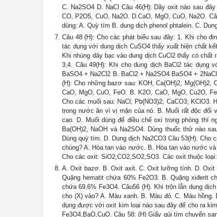
C. Na2SO4 D. NaCl Câu 46(H): Dãy oxit nào sau đâ
CO, P2O5, CuO, Na2O. D.CaO, MgO, CuO, Na2O. Câu 4
dùng: A. Quỳ tím B. dung dịch phenol phtalein. C. Du
Câu 48 (H): Cho các phát biểu sau đây: 1. Khi cho đi
tác dụng với dung dịch CuSO4 thấy xuất hiện chất kế
Khi nhúng dây bạc vào dung dịch CuCl2 thấy có chất r
3,4. Câu 49(H): Khi cho dung dịch BaCl2 tác dụng
BaSO4 + Na2Cl2 B. BaCl2 + Na2SO4 BaSO4 + 2NaCl 
(H): Cho những bazơ sau: KOH, Ca(OH)2, Mg(OH)2, C
CaO, MgO, CuO, FeO. B. K2O, CaO, MgO, Cu2O, Fe
Cho các muối sau: NaCl; Pb(NO3)2; CaCO3; KClO3. H
trong nước ăn vì vị mặn của nó. B. Muối rất độc đối 
cao. D. Muối dùng để điều chế oxi trong phòng thí 
Ba(OH)2, NaOH và Na2SO4. Dùng thuốc thử nào sau đ
Dùng quỳ tím. D. Dung dịch Na2CO3 Câu 53(H). Cho cá
chúng? A. Hòa tan vào nước. B. Hòa tan vào nước và 
Cho các oxit: SiO2,CO2,SO2,SO3. Các oxit thuộc loại:
A. Oxit bazơ. B. Oxit axit. C. Oxit lưỡng tính. D. Oxi
Quặng hematit chứa 60% Fe2O3. B. Quặng xiđerit 
chứa 69,6% Fe3O4. Câu56 (H). Khi trộn lẫn dung dịch
cho (X) vào? A. Màu xanh. B. Màu đỏ. C. Màu hồng. 
dụng được với oxit kim loại nào sau đây để cho ra
Fe3O4,BaO,CuO. Câu 58: (H) Giấy qùi tím chuyển san