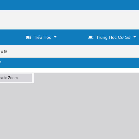
Tiểu Học
Trung Học Cơ Sở
c 9
ơ