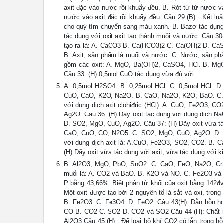
axit đặc vào nước rồi khuấy đều. B. Rót từ từ nước v
nước vào axit đặc rồi khuấy đều. Câu 29 (B) : Kết lu
cho quỳ tím chuyển sang màu xanh. B. Bazơ tác dụng 
tác dụng với oxit axit tạo thành muối và nước. Câu 3
tạo ra là: A. CaCO3 B. Ca(HCO3)2 C. Ca(OH)2 D. CaSO
B. Axit, sản phẩm là muối và nước. C. Nước, sản ph
gồm các oxit: A. MgO, Ba(OH)2, CaSO4, HCl. B. M
Câu 33: (H) 0,5mol CuO tác dụng vừa đủ với:
A. 0,5mol H2SO4. B. 0,25mol HCl. C. 0,5mol HCl. D.
CuO, CaO, K2O, Na2O. B. CaO, Na2O, K2O, BaO. C. 
với dung dịch axit clohiđric (HCl): A. CuO, Fe2O3,
Ag2O. Câu 36: (H) Dãy oxit tác dụng với dung dịch
D. SO2, MgO, CuO, Ag2O. Câu 37: (H) Dãy oxit vừa tá
CaO, CuO, CO, N2O5. C. SO2, MgO, CuO, Ag2O. D. C
với dung dịch axit là: A.CuO, Fe2O3, SO2, CO2. B.
(H) Dãy oxit vừa tác dụng với axit, vừa tác dụng với 
B. Al2O3, MgO, PbO, SnO2. C. CaO, FeO, Na2O, Cr2O
muối là: A. CO2 và BaO. B. K2O và NO. C. Fe2O3 và 
P bằng 43,66%. Biết phân tử khối của oxit bằng 142đ
Một oxit được tạo bởi 2 nguyên tố là sắt và oxi, trong 
B. Fe2O3. C. Fe3O4. D. FeO2. Câu 43(H): Dẫn hỗn hợp
CO B. CO2 C. SO2 D. CO2 và SO2 Câu 44 (H): Chất n
Al2O3 Câu 45 (H) : Để loại bỏ khí CO2 có lẫn trong h