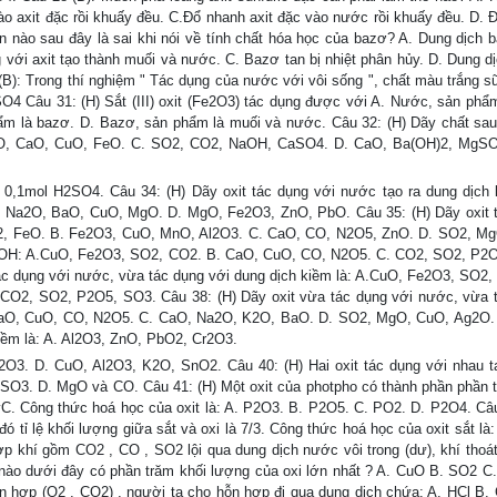
ào axit đặc rồi khuấy đều. C.Đổ nhanh axit đặc vào nước rồi khuấy đều. D. 
ận nào sau đây là sai khi nói về tính chất hóa học của bazơ? A. Dung dịch 
với axit tạo thành muối và nước. C. Bazơ tan bị nhiệt phân hủy. D. Dung d
0(B): Trong thí nghiệm " Tác dụng của nước với vôi sống ", chất màu trắng 
4 Câu 31: (H) Sắt (III) oxit (Fe2O3) tác dụng được với A. Nước, sản phẩm 
ẩm là bazơ. D. Bazơ, sản phẩm là muối và nước. Câu 32: (H) Dãy chất sau
gO, CaO, CuO, FeO. C. SO2, CO2, NaOH, CaSO4. D. CaO, Ba(OH)2, MgSO
 0,1mol H2SO4. Câu 34: (H) Dãy oxit tác dụng với nước tạo ra dung dịch 
Na2O, BaO, CuO, MgO. D. MgO, Fe2O3, ZnO, PbO. Câu 35: (H) Dãy oxit 
 CO2, FeO. B. Fe2O3, CuO, MnO, Al2O3. C. CaO, CO, N2O5, ZnO. D. SO2, M
 NaOH: A.CuO, Fe2O3, SO2, CO2. B. CaO, CuO, CO, N2O5. C. CO2, SO2, P2
c dụng với nước, vừa tác dụng với dung dịch kiềm là: A.CuO, Fe2O3, SO2,
O2, SO2, P2O5, SO3. Câu 38: (H) Dãy oxit vừa tác dụng với nước, vừa 
 CaO, CuO, CO, N2O5. C. CaO, Na2O, K2O, BaO. D. SO2, MgO, CuO, Ag2O.
kiềm là: A. Al2O3, ZnO, PbO2, Cr2O3.
3. D. CuO, Al2O3, K2O, SnO2. Câu 40: (H) Hai oxit tác dụng với nhau t
SO3. D. MgO và CO. Câu 41: (H) Một oxit của photpho có thành phần phần 
vC. Công thức hoá học của oxit là: A. P2O3. B. P2O5. C. PO2. D. P2O4. Câu
đó tỉ lệ khối lượng giữa sắt và oxi là 7/3. Công thức hoá học của oxit sắt là
 khí gồm CO2 , CO , SO2 lội qua dung dịch nước vôi trong (dư), khí thoát 
ào dưới đây có phần trăm khối lượng của oxi lớn nhất ? A. CuO B. SO2 C
ỗn hợp (O2 , CO2) , người ta cho hỗn hợp đi qua dung dịch chứa: A. HCl B.