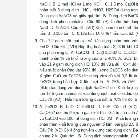
NaOH. B. 1 mol HCl và 1 mol KOH. C. 1,5 mol Ca(OH)
nhận biết 3 dung dịch : HCl, HNO3, H2SO4 đựng tron
Dung dịch AgNO3 và giấy quì tím. B. Dung dịch BaCl
dung dịch phenolphtalein. Câu 60: (H) Thuốc thử dù
NaCl. D. NaNO3. Câu 61: (VD) Khử hoàn toàn 0,58 tấn 
tấn. B. 0,156 tấn. C. 0,126 tấn. D. 0,467 tấn. Câu 62: 
Cho 7,2 gam một loại oxit sắt tác dụng hoàn toàn với
FeO2. Câu 63: ( VD) Hấp thụ hoàn toàn 2,24 lít khí 
sau phản ứng là: A. CaCO3. B. Ca(HCO3)2 C. CaCO3 
thành phần % về khối lượng của S là 40%: A. SO2. B. 
vào 21,9 gam dung dịch HCl 10% thì vừa đủ . Oxit đó 
hiệu suất phản ứng đạt 95% thì lượng CaCO3 cần dùng 
X gồm CuO và Fe2O3 tác dụng vừa đủ với 0,2 lít du
Fe2O3 trong hỗn hợp X lần lượt là : A. 25% và 75%
(đktc) tác dụng với dung dịch Ba(OH)2 dư. Khối lượng c
tan 12,6 gam natrisunfit vào dung dịch axit clohidric dư.
Câu 70 (VD) : Nếu hàm lượng của sắt là 70% thì đó là 
A. Fe2O3. B. FeO. C. Fe3O4. D. FeS. Câu 71 (VD)
Ca(OH)2 dư thu được a gam kết tủa. Giá trị của a là 
và CaCO3 vào 100 ml dung dịch HCl 3M . Khối lượng mu
phần trăm khối lượng của nguyên tố kim loại gấp 2,5 
Câu 74: (VD) Có 4 ống nghiệm đựng các dung dịch: B
chúng ? A. Quỳ tím . B. Dung dịch phenolphtalein. C