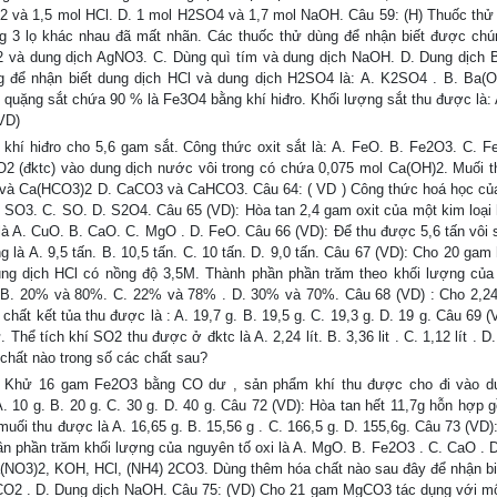
2 và 1,5 mol HCl. D. 1 mol H2SO4 và 1,7 mol NaOH. Câu 59: (H) Thuốc thử
g 3 lọ khác nhau đã mất nhãn. Các thuốc thử dùng để nhận biết được chún
2 và dung dịch AgNO3. C. Dùng quì tím và dung dịch NaOH. D. Dung dịch 
ng để nhận biết dung dịch HCl và dung dịch H2SO4 là: A. K2SO4 . B. Ba(O
quặng sắt chứa 90 % là Fe3O4 bằng khí hiđro. Khối lượng sắt thu được là: 
(VD)
 khí hiđro cho 5,6 gam sắt. Công thức oxit sắt là: A. FeO. B. Fe2O3. C. F
CO2 (đktc) vào dung dịch nước vôi trong có chứa 0,075 mol Ca(OH)2. Muối 
và Ca(HCO3)2 D. CaCO3 và CaHCO3. Câu 64: ( VD ) Công thức hoá học của
SO3. C. SO. D. S2O4. Câu 65 (VD): Hòa tan 2,4 gam oxit của một kim loại hó
là A. CuO. B. CaO. C. MgO . D. FeO. Câu 66 (VD): Để thu được 5,6 tấn vôi 
là A. 9,5 tấn. B. 10,5 tấn. C. 10 tấn. D. 9,0 tấn. Câu 67 (VD): Cho 20 gam
ng dịch HCl có nồng độ 3,5M. Thành phần phần trăm theo khối lượng củ
. B. 20% và 80%. C. 22% và 78% . D. 30% và 70%. Câu 68 (VD) : Cho 2,24
hất kết tủa thu được là : A. 19,7 g. B. 19,5 g. C. 19,3 g. D. 19 g. Câu 69 
 Thể tích khí SO2 thu được ở đktc là A. 2,24 lít. B. 3,36 lit . C. 1,12 lít . D. 
chất nào trong số các chất sau?
: Khử 16 gam Fe2O3 bằng CO dư , sản phẩm khí thu được cho đi vào d
A. 10 g. B. 20 g. C. 30 g. D. 40 g. Câu 72 (VD): Hòa tan hết 11,7g hỗn hợp
ối thu được là A. 16,65 g. B. 15,56 g . C. 166,5 g. D. 155,6g. Câu 73 (VD):
lần phần trăm khối lượng của nguyên tố oxi là A. MgO. B. Fe2O3 . C. CaO . 
a(NO3)2, KOH, HCl, (NH4) 2CO3. Dùng thêm hóa chất nào sau đây để nhận b
. CO2 . D. Dung dịch NaOH. Câu 75: (VD) Cho 21 gam MgCO3 tác dụng với m