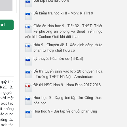
Bài tập Hóa hữu cơ 9
Đề kiểm tra học kì II - Môn: KHTN 9
ad
Giáo án Hóa học 9 - Tiết 32 - TNST: Thiết
kế phương án phòng và thoát hiểm ngộ
độc khí Cacbon Oxit khi đốt than
Hóa 9 - Chuyên đề 1: Xác định công thức
phân tử hợp chất hữu cơ
Lý thuyết Hóa hữu cơ (THCS)
Đề thi tuyển sinh vào lớp 10 chuyên Hóa
- Trường THPT Hà Nội - Amsterdam
quỳ tím
Đề thi HSG Hoá 9 - Nam Định 2017-2018
 K2O. B.
a nguyên
Hóa học 9 - Dạng bài tập tìm Công thức
 với một
hóa học
oxit tác
it không
Hóa học 9 - Bài tập về chuỗi phản ứng
tác dụng
hông tác
oxit tác