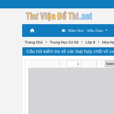
Mầm Non - Mẫu Giáo
›
›
›
Trang Chủ
Trung Học Cơ Sở
Lớp 9
Hóa Họ
Câu hỏi kiểm tra về các loại hợp chất vô c