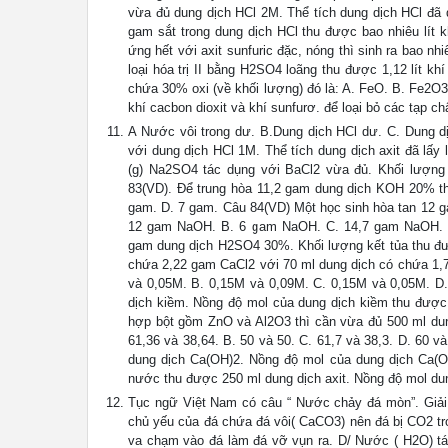
vừa đủ dung dịch HCl 2M. Thể tích dung dịch HCl đã dùng
gam sắt trong dung dịch HCl thu được bao nhiêu lít 
ứng hết với axit sunfuric đặc, nóng thì sinh ra bao nh
loại hóa trị II bằng H2SO4 loãng thu được 1,12 lít khí
chứa 30% oxi (về khối lượng) đó là: A. FeO. B. Fe2O3
khí cacbon dioxit và khí sunfurơ. để loại bỏ các tạp c
A Nước vôi trong dư. B.Dung dịch HCl dư. C. Dung 
với dung dịch HCl 1M. Thể tích dung dịch axit đã lấy
(g) Na2SO4 tác dụng với BaCl2 vừa đủ. Khối lượng 
83(VD). Để trung hòa 11,2 gam dung dịch KOH 20% thì
gam. D. 7 gam. Câu 84(VD) Một học sinh hòa tan 12 g
12 gam NaOH. B. 6 gam NaOH. C. 14,7 gam NaOH. D
gam dung dịch H2SO4 30%. Khối lượng kết tủa thu được
chứa 2,22 gam CaCl2 với 70 ml dung dịch có chứa 1,7
và 0,05M. B. 0,15M và 0,09M. C. 0,15M và 0,05M. D
dịch kiềm. Nồng độ mol của dung dịch kiềm thu được 
hợp bột gồm ZnO và Al2O3 thì cần vừa đủ 500 ml dung
61,36 và 38,64. B. 50 và 50. C. 61,7 và 38,3. D. 60 v
dung dịch Ca(OH)2. Nồng độ mol của dung dịch Ca(O
nước thu được 250 ml dung dịch axit. Nồng độ mol dun
Tục ngữ Việt Nam có câu “ Nước chảy đá mòn”. Giải t
chủ yếu của đá chứa đá vôi( CaCO3) nên đá bị CO2 tr
va chạm vào đá làm đá vỡ vụn ra. D/ Nước ( H2O) tác