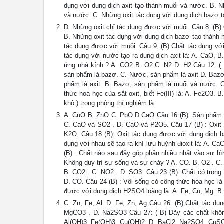
dụng với dung dịch axit tạo thành muối và nước. B. N
và nước. C. Những oxit tác dụng với dung dịch bazơ 
D. Những oxit chỉ tác dụng được với muối. Câu 8: (B) O
B. Những oxit tác dụng với dung dịch bazơ tạo thành 
tác dụng được với muối. Câu 9: (B) Chất tác dụng vớ
tác dụng với nước tạo ra dung dịch axit là: A. CaO, 
ứng nhà kính ? A. CO2 B. O2 C. N2 D. H2 Câu 12: ( B
sản phẩm là bazơ. C. Nước, sản phẩm là axit D. Bazơ,
phẩm là axit. B. Bazơ, sản phẩm là muối và nước. 
thức hoá học của sắt oxit, biết Fe(III) là: A. Fe2O3
khô ) trong phòng thí nghiệm là:
A. CuO B. ZnO C. PbO D.CaO Câu 16 (B): Sản phẩm c
C. CaO và SO2 . D. CaO và P2O5. Câu 17 (B) : Oxit k
K2O. Câu 18 (B): Oxit tác dụng được với dung dịch b
dụng với nhau sẽ tạo ra khí lưu huỳnh đioxit là: A.
(B) : Chất nào sau đây góp phần nhiều nhất vào sự hì
Không duy trì sự sống và sự cháy ? A. CO. B. O2 . C. 
B. CO2 . C. NO2 . D. SO3. Câu 23 (B): Chất có trong
D. CO. Câu 24 (B) : Vôi sống có công thức hóa học là
được với dung dịch H2SO4 loãng là: A. Fe, Cu, Mg. B.
C. Zn, Fe, Al. D. Fe, Zn, Ag Câu 26: (B) Chất tác dụ
MgCO3 . D. Na2SO3 Câu 27: ( B) Dãy các chất không
Al(OH)3, Fe(OH)3, Cu(OH)2. D. BaCl2, Na2SO4, CuSO4.