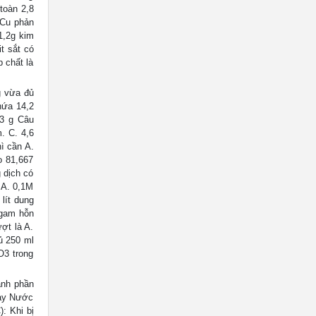
 toàn 2,8
 Cu phản
 1,2g kim
it sắt có
 chất là
g vừa đủ
hứa 14,2
33 g Câu
. C. 4,6
ì cần A.
 81,667
 dịch có
 A. 0,1M
lít dung
 gam hỗn
ợt là A.
ủ 250 ml
O3 trong
ành phần
hảy Nước
: Khi bị