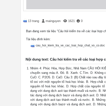
13 trang
mainguyen
1621
0
Bạn đang xem tài liệu
"Câu hỏi kiểm tra về các loại hợp c
Tài liệu đính kèm:
cau_hoi_kiem_tra_ve_cac_loai_hop_chat_vo_co.doc
Nội dung text: Câu hỏi kiểm tra về các loại hợp 
Nhóm 4: Phúc Hòa, Hợp Đức, Nhã Nam CÂU HỎI KI
chuyển sang màu A. Đỏ. B. Xanh. C.Tím. D. Không ch
CuO. C. P2O5. D. CaO. Câu 3: (B) Chất nào sau đây là
tố oxi với một nguyên tố hoá học khác. B. Hợp chất 
nguyên tố hoá học khác. D. Hợp chất của nguyên tố k
dụng với dung dịch axit tạo thành muối và nước. B. N
tác dụng với dung dịch bazơ và dung dịch axit. D. Nhữ
với dung dịch axit tạo thành muối và nước. B. Những
dụng với dung dịch bazơ và dung dịch axit. D. Những 