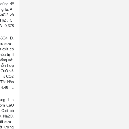
 dùng để
g là: A.
BaCl2 và
H)2 . C.
A. 0,378
e3O4. D.
thu được
 oxit có
a trị II
sống với
 hỗn hợp
a CuO và
 lít CO2
(VD): Hòa
4,48 lít.
ung dịch
 gồm CaO
 Oxit có
D. Na2O.
iết được
ột lượng