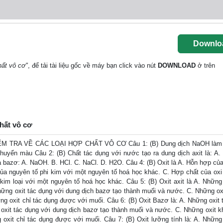
Downlo
hất vô cơ"
, để tải tài liệu gốc về máy bạn click vào nút
DOWNLOAD
ở trên
chất vô cơ
ỂM TRA VỀ CÁC LOẠI HỢP CHẤT VÔ CƠ Câu 1: (B) Dung dịch NaOH làm 
uyển màu Câu 2: (B) Chất tác dụng với nước tạo ra dung dịch axit là: A.
 bazơ: A. NaOH. B. HCl. C. NaCl. D. H2O. Câu 4: (B) Oxit là A. Hỗn hợp củ
của nguyên tố phi kim với một nguyên tố hoá học khác. C. Hợp chất của oxi
im loại với một nguyên tố hoá học khác. Câu 5: (B) Oxit axit là A. Những 
hững oxit tác dụng với dung dịch bazơ tạo thành muối và nước. C. Những ox
ng oxit chỉ tác dụng được với muối. Câu 6: (B) Oxit Bazơ là: A. Những oxit 
 oxit tác dụng với dung dịch bazơ tạo thành muối và nước. C. Những oxit k
oxit chỉ tác dụng được với muối. Câu 7: (B) Oxit lưỡng tính là: A. Những 