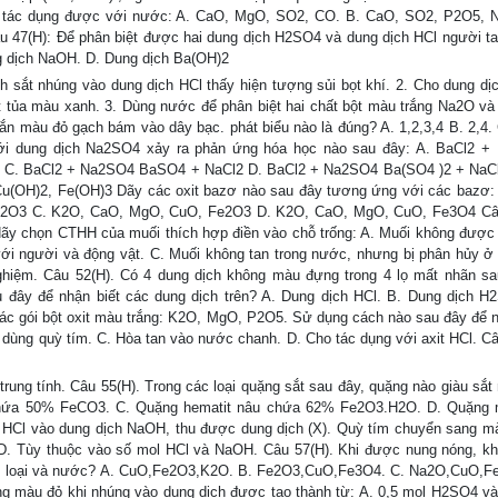
y tác dụng được với nước: A. CaO, MgO, SO2, CO. B. CaO, SO2, P2O5, 
7(H): Để phân biệt được hai dung dịch H2SO4 và dung dịch HCl người t
ng dịch NaOH. D. Dung dịch Ba(OH)2
nh sắt nhúng vào dung dịch HCl thấy hiện tượng sủi bọt khí. 2. Cho dung d
t tủa màu xanh. 3. Dùng nước để phân biệt hai chất bột màu trắng Na2O và
ắn màu đỏ gạch bám vào dây bạc. phát biểu nào là đúng? A. 1,2,3,4 B. 2,4. 
 với dung dịch Na2SO4 xảy ra phản ứng hóa học nào sau đây: A. BaCl2 
C. BaCl2 + Na2SO4 BaSO4 + NaCl2 D. BaCl2 + Na2SO4 Ba(SO4 )2 + NaCl
u(OH)2, Fe(OH)3 Dãy các oxit bazơ nào sau đây tương ứng với các bazơ:
2O3 C. K2O, CaO, MgO, CuO, Fe2O3 D. K2O, CaO, MgO, CuO, Fe3O4 Câu
ãy chọn CTHH của muối thích hợp điền vào chỗ trống: A. Muối không được
với người và động vật. C. Muối không tan trong nước, nhưng bị phân hủy ở 
nghiệm. Câu 52(H). Có 4 dung dịch không màu đựng trong 4 lọ mất nhãn sa
ây để nhận biết các dung dịch trên? A. Dung dịch HCl. B. Dung dịch H
c gói bột oxit màu trắng: K2O, MgO, P2O5. Sử dụng cách nào sau đây để n
dùng quỳ tím. C. Hòa tan vào nước chanh. D. Cho tác dụng với axit HCl. Câ
t trung tính. Câu 55(H). Trong các loại quặng sắt sau đây, quặng nào giàu sắt
chứa 50% FeCO3. C. Quặng hematit nâu chứa 62% Fe2O3.H2O. D. Quặng 
 HCl vào dung dịch NaOH, thu được dung dịch (X). Quỳ tím chuyển sang mà
D. Tùy thuộc vào số mol HCl và NaOH. Câu 57(H). Khi được nung nóng, kh
 kim loại và nước? A. CuO,Fe2O3,K2O. B. Fe2O3,CuO,Fe3O4. C. Na2O,CuO,F
g màu đỏ khi nhúng vào dung dịch được tạo thành từ: A. 0,5 mol H2SO4 và