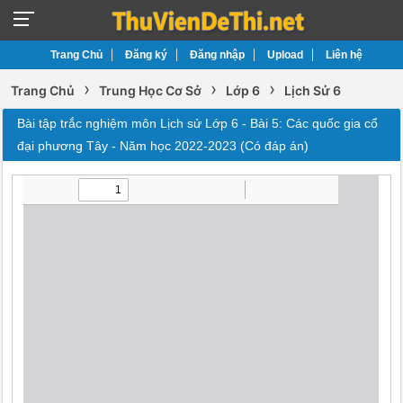
Trang Chủ
Đăng ký
Đăng nhập
Upload
Liên hệ
›
›
›
Trang Chủ
Trung Học Cơ Sở
Lớp 6
Lịch Sử 6
Bài tập trắc nghiệm môn Lịch sử Lớp 6 - Bài 5: Các quốc gia cổ
đại phương Tây - Năm học 2022-2023 (Có đáp án)