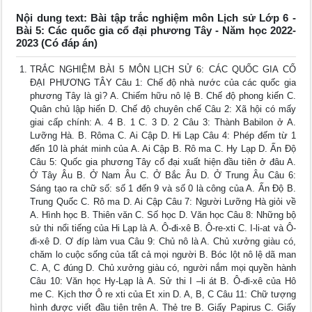
Nội dung text: Bài tập trắc nghiệm môn Lịch sử Lớp 6 -
Bài 5: Các quốc gia cổ đại phương Tây - Năm học 2022-
2023 (Có đáp án)
TRẮC NGHIỆM BÀI 5 MÔN LỊCH SỬ 6: CÁC QUỐC GIA CỔ
ĐẠI PHƯƠNG TÂY Câu 1: Chế độ nhà nước của các quốc gia
phương Tây là gì? A. Chiếm hữu nô lệ B. Chế độ phong kiến C.
Quân chủ lập hiến D. Chế độ chuyên chế Câu 2: Xã hội có mấy
giai cấp chính: A. 4 B. 1 C. 3 D. 2 Câu 3: Thành Babilon ở A.
Lưỡng Hà. B. Rôma C. Ai Cập D. Hi Lạp Câu 4: Phép đếm từ 1
đến 10 là phát minh của A. Ai Cập B. Rô ma C. Hy Lạp D. Ấn Độ
Câu 5: Quốc gia phương Tây cổ đại xuất hiện đầu tiên ở đâu A.
Ở Tây Âu B. Ở Nam Âu C. Ở Bắc Âu D. Ở Trung Âu Câu 6:
Sáng tạo ra chữ số: số 1 đến 9 và số 0 là công của A. Ấn Độ B.
Trung Quốc C. Rô ma D. Ai Cập Câu 7: Người Lưỡng Hà giỏi về
A. Hình học B. Thiên văn C. Số học D. Văn học Câu 8: Những bộ
sử thi nổi tiếng của Hi Lạp là A. Ô-đi-xê B. Ô-re-xti C. I-li-at và Ô-
đi-xê D. Ơ đíp làm vua Câu 9: Chủ nô là A. Chủ xưởng giàu có,
chăm lo cuộc sống của tất cả mọi người B. Bóc lột nô lệ dã man
C. A, C đúng D. Chủ xưởng giàu có, người nắm mọi quyền hành
Câu 10: Văn học Hy-Lạp là A. Sử thi I –li át B. Ô-đi-xê của Hô
me C. Kịch thơ Ô re xti của Et xin D. A, B, C Câu 11: Chữ tượng
hình được viết đầu tiên trên A. Thẻ tre B. Giấy Papirus C. Giấy