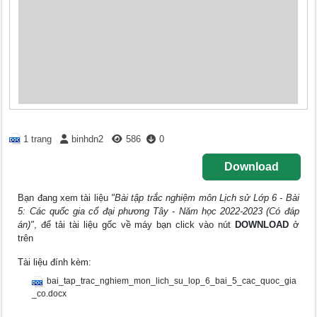
1 trang
binhdn2
586
0
Download
Bạn đang xem tài liệu
"Bài tập trắc nghiệm môn Lịch sử Lớp 6 - Bài
5: Các quốc gia cổ đại phương Tây - Năm học 2022-2023 (Có đáp
án)"
, để tải tài liệu gốc về máy bạn click vào nút
DOWNLOAD
ở
trên
Tài liệu đính kèm:
bai_tap_trac_nghiem_mon_lich_su_lop_6_bai_5_cac_quoc_gia
_co.docx