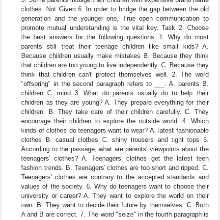
clothes. Not Given 6. In order to bridge the gap between the old
generation and the younger one, True open communication to
promote mutual understanding is the vital key. Task 2. Choose
the best answers for the following questions. 1. Why do most
parents still treat their teenage children like small kids? A.
Because children usually make mistakes B. Because they think
that children are too young to live independently. C. Because they
think that children can't protect themselves well. 2. The word
"offspring" in the second paragraph refers to ___. A. parents B.
children C. mind 3. What do parents usually do to help their
children as they are young? A. They prepare everything for their
children. B. They take care of their children carefully. C. They
encourage their children to explore the outside world. 4. Which
kinds of clothes do teenagers want to wear? A. latest fashionable
clothes B. casual clothes C. shiny trousers and tight tops 5.
According to the passage, what are parents' viewpoints about the
teenagers' clothes? A. Teenagers' clothes get the latest teen
fashion trends. B. Teenagers' clothes are too short and ripped. C.
Teenagers' clothes are contrary to the accepted standards and
values of the society. 6. Why do teenagers want to choose their
university or career? A. They want to explore the world on their
own. B. They want to decide their future by themselves. C. Both
A and B are correct. 7. The word "seize" in the fourth paragraph is