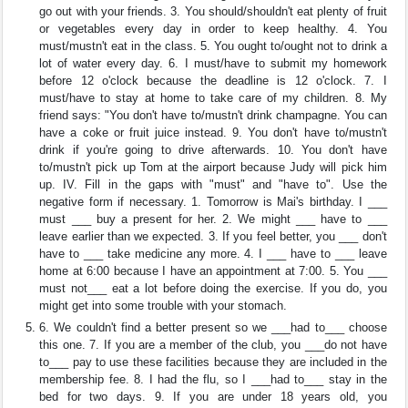
go out with your friends. 3. You should/shouldn't eat plenty of fruit
or vegetables every day in order to keep healthy. 4. You
must/mustn't eat in the class. 5. You ought to/ought not to drink a
lot of water every day. 6. I must/have to submit my homework
before 12 o'clock because the deadline is 12 o'clock. 7. I
must/have to stay at home to take care of my children. 8. My
friend says: "You don't have to/mustn't drink champagne. You can
have a coke or fruit juice instead. 9. You don't have to/mustn't
drink if you're going to drive afterwards. 10. You don't have
to/mustn't pick up Tom at the airport because Judy will pick him
up. IV. Fill in the gaps with "must" and "have to". Use the
negative form if necessary. 1. Tomorrow is Mai's birthday. I ___
must ___ buy a present for her. 2. We might ___ have to ___
leave earlier than we expected. 3. If you feel better, you ___ don't
have to ___ take medicine any more. 4. I ___ have to ___ leave
home at 6:00 because I have an appointment at 7:00. 5. You ___
must not___ eat a lot before doing the exercise. If you do, you
might get into some trouble with your stomach.
6. We couldn't find a better present so we ___had to___ choose
this one. 7. If you are a member of the club, you ___do not have
to___ pay to use these facilities because they are included in the
membership fee. 8. I had the flu, so I ___had to___ stay in the
bed for two days. 9. If you are under 18 years old, you