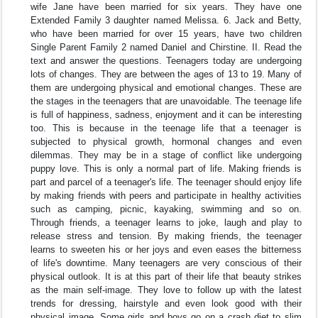
wife Jane have been married for six years. They have one
Extended Family 3 daughter named Melissa. 6. Jack and Betty,
who have been married for over 15 years, have two children
Single Parent Family 2 named Daniel and Chirstine. II. Read the
text and answer the questions. Teenagers today are undergoing
lots of changes. They are between the ages of 13 to 19. Many of
them are undergoing physical and emotional changes. These are
the stages in the teenagers that are unavoidable. The teenage life
is full of happiness, sadness, enjoyment and it can be interesting
too. This is because in the teenage life that a teenager is
subjected to physical growth, hormonal changes and even
dilemmas. They may be in a stage of conflict like undergoing
puppy love. This is only a normal part of life. Making friends is
part and parcel of a teenager's life. The teenager should enjoy life
by making friends with peers and participate in healthy activities
such as camping, picnic, kayaking, swimming and so on.
Through friends, a teenager learns to joke, laugh and play to
release stress and tension. By making friends, the teenager
learns to sweeten his or her joys and even eases the bitterness
of life's downtime. Many teenagers are very conscious of their
physical outlook. It is at this part of their life that beauty strikes
as the main self-image. They love to follow up with the latest
trends for dressing, hairstyle and even look good with their
physical image. Some girls and boys go on a crash diet to slim