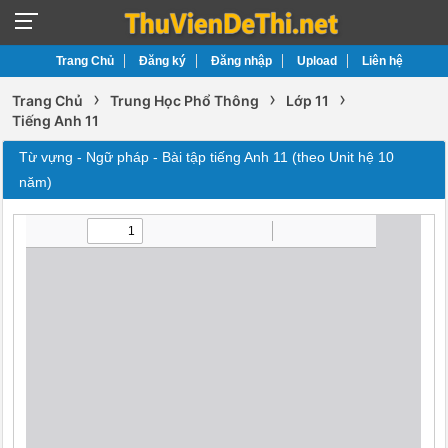
Trang Chủ
Đăng ký
Đăng nhập
Upload
Liên hệ
›
›
›
Trang Chủ
Trung Học Phổ Thông
Lớp 11
Tiếng Anh 11
Từ vựng - Ngữ pháp - Bài tập tiếng Anh 11 (theo Unit hệ 10
năm)