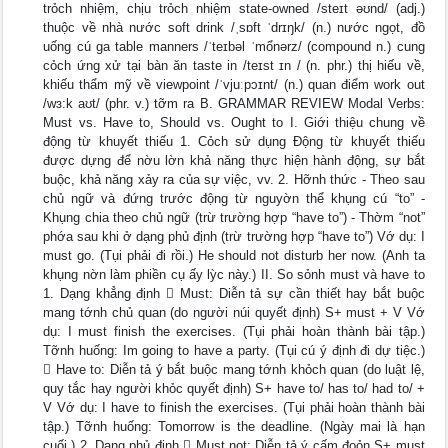
trỏch nhiệm, chịu trỏch nhiệm state-owned /steɪt əʊnd/ (adj.)
thuộc về nhà nước soft drink /ˌsɒft ˈdrɪŋk/ (n.) nước ngọt, đồ
uống cú ga table manners /ˈteɪbəl ˈmổnərz/ (compound n.) cung
cỏch ứng xử tại bàn ăn taste in /teɪst ɪn / (n. phr.) thị hiếu về,
khiếu thẩm mỹ về viewpoint /ˈvjuːpɔɪnt/ (n.) quan điểm work out
/wɜ:k aʊt/ (phr. v.) tỡm ra B. GRAMMAR REVIEW Modal Verbs:
Must vs. Have to, Should vs. Ought to I. Giới thiệu chung về
động từ khuyết thiếu 1. Cỏch sử dụng Động từ khuyết thiếu
được dựng để nờu lờn khả năng thực hiện hành động, sự bắt
buộc, khả năng xảy ra của sự việc, vv. 2. Hỡnh thức - Theo sau
chủ ngữ và đứng trước động từ nguyờn thể khụng cú “to” -
Khụng chia theo chủ ngữ (trừ trường hợp “have to”) - Thờm “not”
phớa sau khi ở dạng phủ định (trừ trường hợp “have to”) Vớ dụ: I
must go. (Tụi phải đi rồi.) He should not disturb her now. (Anh ta
khụng nờn làm phiền cụ ấy lỳc này.) II. So sỏnh must và have to
1. Dạng khẳng định  Must: Diễn tả sự cần thiết hay bắt buộc
mang tớnh chủ quan (do người núi quyết định) S+ must + V Vớ
dụ: I must finish the exercises. (Tụi phải hoàn thành bài tập.)
Tỡnh huống: Im going to have a party. (Tụi cú ý định đi dự tiệc.)
 Have to: Diễn tả ý bắt buộc mang tớnh khỏch quan (do luật lệ,
quy tắc hay người khỏc quyết định) S+ have to/ has to/ had to/ +
V Vớ dụ: I have to finish the exercises. (Tụi phải hoàn thành bài
tập.) Tỡnh huống: Tomorrow is the deadline. (Ngày mai là hạn
cuối.) 2. Dạng phủ định  Must not: Diễn tả ý cấm đoỏn S+ must