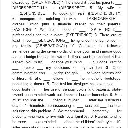
cleared up. (OPEN MINDED) 4. He shouldn't treat his parents ___
DISRESPECTFULLY___. (DISRESPECT) 5. My wife is
___RESPONSIBLE___ for cooking meals. (RESPONSIBILITY)
6. Teenagers like catching up with ___ FASHIONNABLE___
clothes, which puts a financial burden on their parents.
(FASHION) 7. We are in need of ___ EXPERIENCED___
professionals for this subject. (EXPERIENCE) 8. There are at
least three ___GENERATIONS__ living under the same roof in
my family. (GENERATIONAL) IX. Complete the following
sentences using the given words. change your mind impose good
taste in bridge the gap follows in 1. If you want to succeed in that
aspect, you must ___ change your mind ___. 2. I don't want to
___ impose ___ my decisions on my children. 3. Open
communication can ___ bridge the gap ___ between parents and
children. 4. She ___ follows in ___ her mother's footsteps,
becoming a doctor. 5. The fashion designer has exercised ___
good taste in ___ her use of various colors and patterns. state-
owned open-minded work out financial burden homestay 6. She
must shoulder the ___ financial burden ___ after her husband's
death. 7. Scientists are discussing to ___ work out ___ the best
solution to this problem. 8. We recommend ___ homestay ___ for
students who want to live with local families. 9. Parents tend to
be more ___ open-minded ___ about the children's hairstyles. 10.
After graduating from his university, he wants to have a job in a