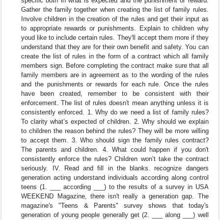
specific both in what is expected and the punishment or reward.
Gather the family together when creating the list of family rules.
Involve children in the creation of the rules and get their input as
to appropriate rewards or punishments. Explain to children why
youd like to include certain rules. They'll accept them more if they
understand that they are for their own benefit and safety. You can
create the list of rules in the form of a contract which all family
members sign. Before completing the contract make sure that all
family members are in agreement as to the wording of the rules
and the punishments or rewards for each rule. Once the rules
have been created, remember to be consistent with their
enforcement. The list of rules doesn't mean anything unless it is
consistently enforced. 1. Why do we need a list of family rules?
To clarity what’s expected of children. 2. Why should we explain
to children the reason behind the rules? They will be more willing
to accept them. 3. Who should sign the family rules contract?
The parents and children. 4. What could happen if you don't
consistently enforce the rules? Children won’t take the contract
seriously. IV. Read and fill in the blanks. recognize dangers
generation acting understand individuals according along control
teens (1. ___ according ___) to the results of a survey in USA
WEEKEND Magazine, there isn't really a generation gap. The
magazine's "Teens & Parents" survey shows that today's
generation of young people generally get (2. ___ along ___) well