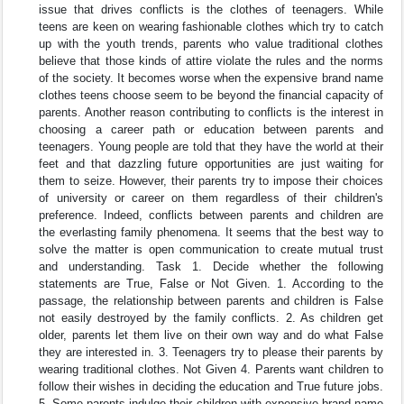
issue that drives conflicts is the clothes of teenagers. While
teens are keen on wearing fashionable clothes which try to catch
up with the youth trends, parents who value traditional clothes
believe that those kinds of attire violate the rules and the norms
of the society. It becomes worse when the expensive brand name
clothes teens choose seem to be beyond the financial capacity of
parents. Another reason contributing to conflicts is the interest in
choosing a career path or education between parents and
teenagers. Young people are told that they have the world at their
feet and that dazzling future opportunities are just waiting for
them to seize. However, their parents try to impose their choices
of university or career on them regardless of their children's
preference. Indeed, conflicts between parents and children are
the everlasting family phenomena. It seems that the best way to
solve the matter is open communication to create mutual trust
and understanding. Task 1. Decide whether the following
statements are True, False or Not Given. 1. According to the
passage, the relationship between parents and children is False
not easily destroyed by the family conflicts. 2. As children get
older, parents let them live on their own way and do what False
they are interested in. 3. Teenagers try to please their parents by
wearing traditional clothes. Not Given 4. Parents want children to
follow their wishes in deciding the education and True future jobs.
5. Some parents indulge their children with expensive brand name