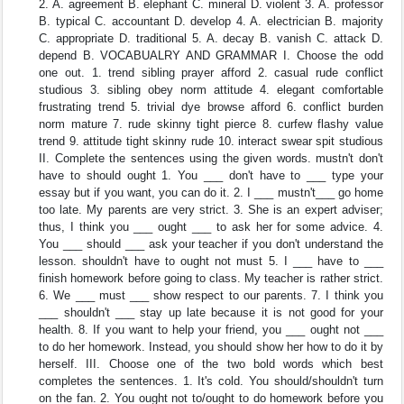
2. A. agreement B. elephant C. mineral D. violent 3. A. professor
B. typical C. accountant D. develop 4. A. electrician B. majority
C. appropriate D. traditional 5. A. decay B. vanish C. attack D.
depend B. VOCABUALRY AND GRAMMAR I. Choose the odd
one out. 1. trend sibling prayer afford 2. casual rude conflict
studious 3. sibling obey norm attitude 4. elegant comfortable
frustrating trend 5. trivial dye browse afford 6. conflict burden
norm mature 7. rude skinny tight pierce 8. curfew flashy value
trend 9. attitude tight skinny rude 10. interact swear spit studious
II. Complete the sentences using the given words. mustn't don't
have to should ought 1. You ___ don't have to ___ type your
essay but if you want, you can do it. 2. I ___ mustn't___ go home
too late. My parents are very strict. 3. She is an expert adviser;
thus, I think you ___ ought ___ to ask her for some advice. 4.
You ___ should ___ ask your teacher if you don't understand the
lesson. shouldn't have to ought not must 5. I ___ have to ___
finish homework before going to class. My teacher is rather strict.
6. We ___ must ___ show respect to our parents. 7. I think you
___ shouldn't ___ stay up late because it is not good for your
health. 8. If you want to help your friend, you ___ ought not ___
to do her homework. Instead, you should show her how to do it by
herself. III. Choose one of the two bold words which best
completes the sentences. 1. It's cold. You should/shouldn't turn
on the fan. 2. You ought not to/ought to do homework before you