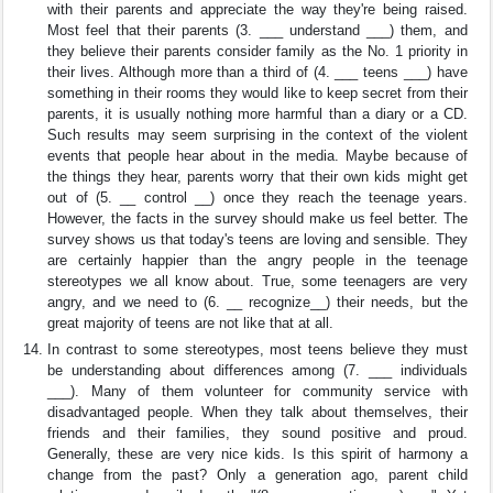
with their parents and appreciate the way they're being raised.
Most feel that their parents (3. ___ understand ___) them, and
they believe their parents consider family as the No. 1 priority in
their lives. Although more than a third of (4. ___ teens ___) have
something in their rooms they would like to keep secret from their
parents, it is usually nothing more harmful than a diary or a CD.
Such results may seem surprising in the context of the violent
events that people hear about in the media. Maybe because of
the things they hear, parents worry that their own kids might get
out of (5. __ control __) once they reach the teenage years.
However, the facts in the survey should make us feel better. The
survey shows us that today's teens are loving and sensible. They
are certainly happier than the angry people in the teenage
stereotypes we all know about. True, some teenagers are very
angry, and we need to (6. __ recognize__) their needs, but the
great majority of teens are not like that at all.
In contrast to some stereotypes, most teens believe they must
be understanding about differences among (7. ___ individuals
___). Many of them volunteer for community service with
disadvantaged people. When they talk about themselves, their
friends and their families, they sound positive and proud.
Generally, these are very nice kids. Is this spirit of harmony a
change from the past? Only a generation ago, parent child