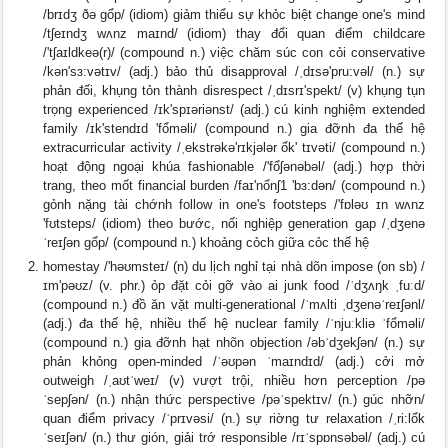
/brɪdʒ ðə gổp/ (idiom) giảm thiểu sự khỏc biệt change one's mind
/tʃeɪndʒ wʌnz maɪnd/ (idiom) thay đổi quan điểm childcare
/'tʃaɪldkeə(r)/ (compound n.) việc chăm súc con cỏi conservative
/kən'sɜ:vətɪv/ (adj.) bảo thủ disapproval /ˌdɪsə'pru:vəl/ (n.) sự
phản đối, khụng tỏn thành disrespect /ˌdɪsrɪ'spekt/ (v) khụng tụn
trọng experienced /ɪk'spɪəriənst/ (adj.) cú kinh nghiệm extended
family /ɪk'stendɪd 'fổməli/ (compound n.) gia đỡnh đa thế hệ
extracurricular activity /ˌekstrəkə'rɪkjələr ổk' tɪvəti/ (compound n.)
hoạt động ngoại khúa fashionable /'fổʃənəbəl/ (adj.) hợp thời
trang, theo mốt financial burden /faɪ'nổnʃ1 'bɜ:dən/ (compound n.)
gỏnh nặng tài chớnh follow in one's footsteps /'fɒləʊ ɪn wʌnz
'fʊtsteps/ (idiom) theo bước, nối nghiệp generation gap /ˌdʒenə
ˈreɪʃən ɡổp/ (compound n.) khoảng cỏch giữa cỏc thế hệ
homestay /'həʊmsteɪ/ (n) du lịch nghỉ tại nhà dõn impose (on sb) /
ɪm'pəʊz/ (v. phr.) ỏp đặt cỏi gỡ vào ai junk food /ˈdʒʌŋk ˌfuːd/
(compound n.) đồ ăn vặt multi-generational /ˈmʌlti ˌdʒenəˈreɪʃənl/
(adj.) đa thế hệ, nhiều thế hệ nuclear family /ˈnjuːkliə ˈfổməli/
(compound n.) gia đỡnh hạt nhõn objection /əbˈdʒekʃən/ (n.) sự
phản khỏng open-minded /ˈəʊpən ˈmaɪndɪd/ (adj.) cởi mở
outweigh /ˌaʊtˈweɪ/ (v) vượt trội, nhiều hơn perception /pə
ˈsepʃən/ (n.) nhận thức perspective /pəˈspektɪv/ (n.) gúc nhỡn/
quan điểm privacy /ˈprɪvəsi/ (n.) sự riờng tư relaxation /ˌri:lổk
ˈseɪʃən/ (n.) thư gión, giải trớ responsible /rɪˈspɒnsəbəl/ (adj.) cú