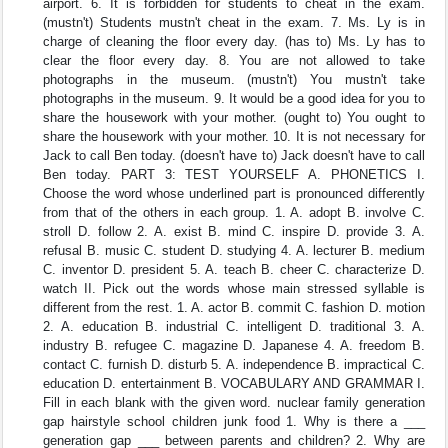
airport. 6. It is forbidden for students to cheat in the exam.
(mustn't) Students mustn't cheat in the exam. 7. Ms. Ly is in
charge of cleaning the floor every day. (has to) Ms. Ly has to
clear the floor every day. 8. You are not allowed to take
photographs in the museum. (mustn't) You mustn't take
photographs in the museum. 9. It would be a good idea for you to
share the housework with your mother. (ought to) You ought to
share the housework with your mother. 10. It is not necessary for
Jack to call Ben today. (doesn't have to) Jack doesn't have to call
Ben today. PART 3: TEST YOURSELF A. PHONETICS I.
Choose the word whose underlined part is pronounced differently
from that of the others in each group. 1. A. adopt B. involve C.
stroll D. follow 2. A. exist B. mind C. inspire D. provide 3. A.
refusal B. music C. student D. studying 4. A. lecturer B. medium
C. inventor D. president 5. A. teach B. cheer C. characterize D.
watch II. Pick out the words whose main stressed syllable is
different from the rest. 1. A. actor B. commit C. fashion D. motion
2. A. education B. industrial C. intelligent D. traditional 3. A.
industry B. refugee C. magazine D. Japanese 4. A. freedom B.
contact C. furnish D. disturb 5. A. independence B. impractical C.
education D. entertainment B. VOCABULARY AND GRAMMAR I.
Fill in each blank with the given word. nuclear family generation
gap hairstyle school children junk food 1. Why is there a ___
generation gap ___ between parents and children? 2. Why are