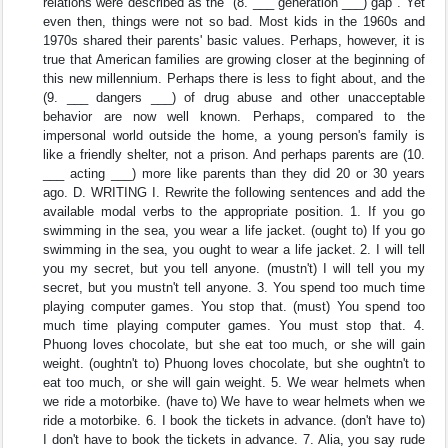
relations were described as the "(8. ___ generation ___) gap". Yet
even then, things were not so bad. Most kids in the 1960s and
1970s shared their parents' basic values. Perhaps, however, it is
true that American families are growing closer at the beginning of
this new millennium. Perhaps there is less to fight about, and the
(9. ___ dangers ___) of drug abuse and other unacceptable
behavior are now well known. Perhaps, compared to the
impersonal world outside the home, a young person's family is
like a friendly shelter, not a prison. And perhaps parents are (10.
___ acting ___) more like parents than they did 20 or 30 years
ago. D. WRITING I. Rewrite the following sentences and add the
available modal verbs to the appropriate position. 1. If you go
swimming in the sea, you wear a life jacket. (ought to) If you go
swimming in the sea, you ought to wear a life jacket. 2. I will tell
you my secret, but you tell anyone. (mustn't) I will tell you my
secret, but you mustn't tell anyone. 3. You spend too much time
playing computer games. You stop that. (must) You spend too
much time playing computer games. You must stop that. 4.
Phuong loves chocolate, but she eat too much, or she will gain
weight. (oughtn't to) Phuong loves chocolate, but she oughtn't to
eat too much, or she will gain weight. 5. We wear helmets when
we ride a motorbike. (have to) We have to wear helmets when we
ride a motorbike. 6. I book the tickets in advance. (don't have to)
I don't have to book the tickets in advance. 7. Alia, you say rude