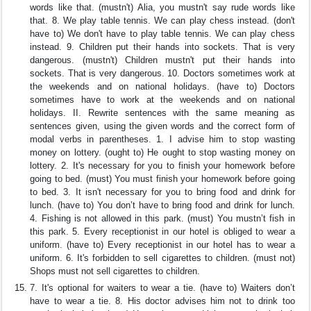
words like that. (mustn't) Alia, you mustn't say rude words like
that. 8. We play table tennis. We can play chess instead. (don't
have to) We don't have to play table tennis. We can play chess
instead. 9. Children put their hands into sockets. That is very
dangerous. (mustn't) Children mustn't put their hands into
sockets. That is very dangerous. 10. Doctors sometimes work at
the weekends and on national holidays. (have to) Doctors
sometimes have to work at the weekends and on national
holidays. II. Rewrite sentences with the same meaning as
sentences given, using the given words and the correct form of
modal verbs in parentheses. 1. I advise him to stop wasting
money on lottery. (ought to) He ought to stop wasting money on
lottery. 2. It's necessary for you to finish your homework before
going to bed. (must) You must finish your homework before going
to bed. 3. It isn't necessary for you to bring food and drink for
lunch. (have to) You don’t have to bring food and drink for lunch.
4. Fishing is not allowed in this park. (must) You mustn’t fish in
this park. 5. Every receptionist in our hotel is obliged to wear a
uniform. (have to) Every receptionist in our hotel has to wear a
uniform. 6. It's forbidden to sell cigarettes to children. (must not)
Shops must not sell cigarettes to children.
7. It's optional for waiters to wear a tie. (have to) Waiters don’t
have to wear a tie. 8. His doctor advises him not to drink too