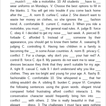
___mustn’t ___ ride a motorbike. 10. All students ___have to___
wear uniforms on Mondays. V. Choose the best options to fill in
the blanks. 1. You will get into trouble if you come back home
after the ___. A. norm B. curfew C. value 2. She doesn't want to
waste her money on clothes, so she ignores the ___ fashion
trend. A. comfortable B. current C. mature 3. When you ride a
motorbike, you must ___ the general road rules. A. judge B. force
C. obey 4. I decided to get my nose ___ last week. A. pierced B.
forbade C. afforded 5. Instead of ___ someone by their
appearance, you should get to know them better. A. swearing B.
judging C. controlling 6. Having two children in a family is
becoming the ___ in some Asian countries. A. norm B. privacy C.
conflict 7. For a change, why don't you ___ your hair red? A.
control B. force C. dye 8. My parents do not want me to wear ___
dresses because they think that they aren't suitable for my age.
A. tight B. casual C. rude 9. I don't understand why you like ___
clothes. They are too bright and young for your age. A. flashy B.
fashionable C. comfortable 10. She whispered a ___ that her
sibling wouldn't die. A. sibiling B. burden C. prayer VI. Complete
the following sentences using the given words. elegant trivial
compared forbid frustrating afford conflict interacts 1. His
conservative character would frequently bring him into ___
conflict ___ with others. 2. She is really beautiful in that ___
elegant ___ dress. 3. The challenges I must face were nothing