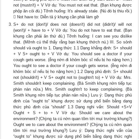
not (mustn't) + V Vớ dụ: You must not eat that. (Bạn khụng được
phộp ăn cỏi đú.) Tỡnh huống: It's already stale. (Nú đó bị thiu rồi.)
 Not have to: Diễn tả ý khụng cần phải làm gỡ
S+ do not (don't)/ does not (doesn't) did not (didn't)/ will not
(won't)/ + have to + V Vớ dụ: You do not have to eat that. (Bạn
khụng cần phải ăn thứ đú.) Tỡnh huống: I can see you dislike
that. (Mỡnh cú thể thấy rằng bạn khụng thớch nú.) III. So sỏnh
should và ought to 1. Dạng thức 1.1 Dạng khẳng định: S+ should
+ V S+ ought to + V Vớ dụ: You should see a doctor if your
cough gets worse. (ễng nờn đi khỏm bỏc sĩ nếu bị ho nặng hơn.)
You ought to see a doctor if your cough gets worse. (ễng nờn đi
khỏm bỏc sĩ nếu bị ho nặng hơn.) 1.2 Dạng phủ định: S+ should
not (shouldn't) + V S+ ought not to (oughtn't to) + V Vớ dụ: Mrs.
Smith shouldn't keep complaining. (Bà Smith khụng nờn tiếp tục
phàn nàn nữa.) Mrs. Smith oughtn't to keep complaining. (Bà
Smith khụng nờn tiếp tục phàn nàn nữa.) Lưu ý: Dạng thức phủ
định của “ought to” khụng được sử dụng phổ biến bằng dạng
thức phủ định của “should” 1.3 Dạng nghi vấn: Should +S+V
Ought + S + to + V Vớ dụ: Should we care about the
environment? (Chỳng ta cú nờn quan tõm tới mụi trường khụng?)
Ought we to care about the environment? (Chỳng ta cú nờn quan
tõm tới mụi trường khụng?) Lưu ý: Dạng thức nghi vấn của
“ought to” khụng được sử dụng phổ biến bằng dạng thức nghi