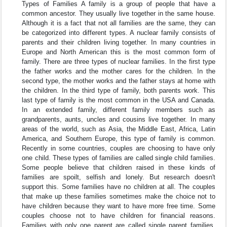
Types of Families A family is a group of people that have a
common ancestor. They usually live together in the same house.
Although it is a fact that not all families are the same, they can
be categorized into different types. A nuclear family consists of
parents and their children living together. In many countries in
Europe and North American this is the most common form of
family. There are three types of nuclear families. In the first type
the father works and the mother cares for the children. In the
second type, the mother works and the father stays at home with
the children. In the third type of family, both parents work. This
last type of family is the most common in the USA and Canada.
In an extended family, different family members such as
grandparents, aunts, uncles and cousins live together. In many
areas of the world, such as Asia, the Middle East, Africa, Latin
America, and Southern Europe, this type of family is common.
Recently in some countries, couples are choosing to have only
one child. These types of families are called single child families.
Some people believe that children raised in these kinds of
families are spoilt, selfish and lonely. But research doesn't
support this. Some families have no children at all. The couples
that make up these families sometimes make the choice not to
have children because they want to have more free time. Some
couples choose not to have children for financial reasons.
Families with only one parent are called single parent families.