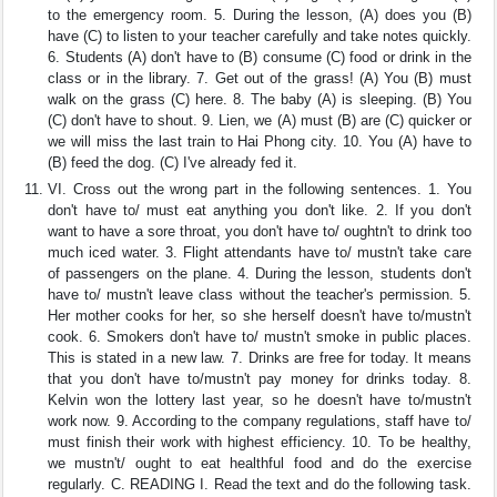
to the emergency room. 5. During the lesson, (A) does you (B)
have (C) to listen to your teacher carefully and take notes quickly.
6. Students (A) don't have to (B) consume (C) food or drink in the
class or in the library. 7. Get out of the grass! (A) You (B) must
walk on the grass (C) here. 8. The baby (A) is sleeping. (B) You
(C) don't have to shout. 9. Lien, we (A) must (B) are (C) quicker or
we will miss the last train to Hai Phong city. 10. You (A) have to
(B) feed the dog. (C) I've already fed it.
VI. Cross out the wrong part in the following sentences. 1. You
don't have to/ must eat anything you don't like. 2. If you don't
want to have a sore throat, you don't have to/ oughtn't to drink too
much iced water. 3. Flight attendants have to/ mustn't take care
of passengers on the plane. 4. During the lesson, students don't
have to/ mustn't leave class without the teacher's permission. 5.
Her mother cooks for her, so she herself doesn't have to/mustn't
cook. 6. Smokers don't have to/ mustn't smoke in public places.
This is stated in a new law. 7. Drinks are free for today. It means
that you don't have to/mustn't pay money for drinks today. 8.
Kelvin won the lottery last year, so he doesn't have to/mustn't
work now. 9. According to the company regulations, staff have to/
must finish their work with highest efficiency. 10. To be healthy,
we mustn't/ ought to eat healthful food and do the exercise
regularly. C. READING I. Read the text and do the following task.