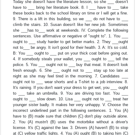
Today she doesn't have the literature lesson, so she ___ doesn’t
have to ___ bring her literature book. 8. I ___ have to ___ take
these books back to the school library on time or I will get a fine.
9. There is a lift in this building, so we ___ do not have to ___
climb the stairs. 10. Susan doesn't like her new job. Sometimes
she ___has to___ work at weekends. IV. Complete the following
sentences. Use affirmative or negative of "ought to". 1. You ___
ought to ___ study harder to get better marks. 2. They ___ought
not to___ be angry. It isn't good for their health. 3. A: It's so cold.
B: You ___ ought to ___ put on your thick coat before going out.
4. If somebody steals your wallet, you ___ ought to ___ tell the
police. 5. You ___ ought not to ___ buy that meat. It doesn't look
fresh enough. 6. She ___ ought not to ___ stay up too late at
night as she may feel tired in the morning. 7. Candidates ___
ought not to ___ wear shorts and a T-shirt to a job interview. 8.
It's raining. If you don't want your dress to get wet, you ___ ought
to ___ take an umbrella. 9. You are driving too fast. You ___
ought to ___ slow down. 10. Lisa ___ ought not to ___ treat her
younger sister badly. It makes her very unhappy. V. Choose the
incorrect underlined part in the following sentences. 1. You (A)
have to (B) made sure that children (C) don't play outside alone.
2. You (A) mustn't (B) uses the motorbike without a driver's
license. It's (C) against the law. 3. Drivers (A) haven't (B) to stop
at (C) yellow traffic lights. 4. You (A) ought (B) to taking him (C)