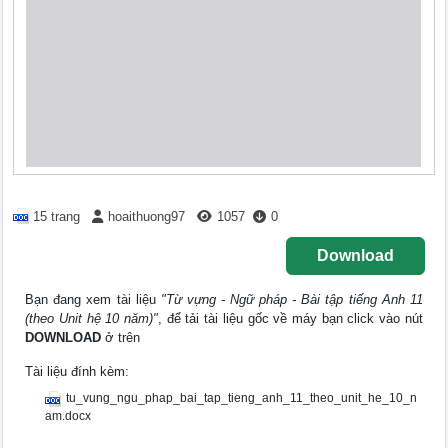
15 trang
hoaithuong97
1057
0
Download
Bạn đang xem tài liệu
"Từ vựng - Ngữ pháp - Bài tập tiếng Anh 11
(theo Unit hệ 10 năm)"
, để tải tài liệu gốc về máy bạn click vào nút
DOWNLOAD
ở trên
Tài liệu đính kèm:
tu_vung_ngu_phap_bai_tap_tieng_anh_11_theo_unit_he_10_n
am.docx