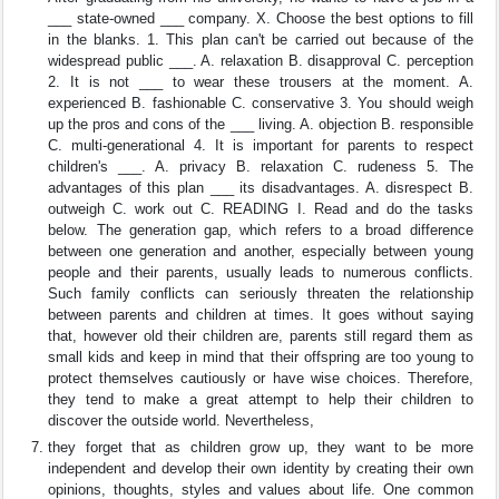
___ state-owned ___ company. X. Choose the best options to fill
in the blanks. 1. This plan can't be carried out because of the
widespread public ___. A. relaxation B. disapproval C. perception
2. It is not ___ to wear these trousers at the moment. A.
experienced B. fashionable C. conservative 3. You should weigh
up the pros and cons of the ___ living. A. objection B. responsible
C. multi-generational 4. It is important for parents to respect
children's ___. A. privacy B. relaxation C. rudeness 5. The
advantages of this plan ___ its disadvantages. A. disrespect B.
outweigh C. work out C. READING I. Read and do the tasks
below. The generation gap, which refers to a broad difference
between one generation and another, especially between young
people and their parents, usually leads to numerous conflicts.
Such family conflicts can seriously threaten the relationship
between parents and children at times. It goes without saying
that, however old their children are, parents still regard them as
small kids and keep in mind that their offspring are too young to
protect themselves cautiously or have wise choices. Therefore,
they tend to make a great attempt to help their children to
discover the outside world. Nevertheless,
they forget that as children grow up, they want to be more
independent and develop their own identity by creating their own
opinions, thoughts, styles and values about life. One common