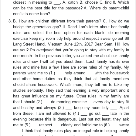
closest in meaning to ___. A. catch B. choose C. find 8. Which
can be the best title for the passage? A. Where do parent-child
conflicts come from?
B. How are children different from their parents? C. How do we
bridge the generation gap? II. Read Lan's letter about her family
rules and select the best option for each blank. do morning
exercise keep my room tidy help around respect swear go out 88
Lang Street Hanoi, Vietnam June 12th, 2017 Dear Sam, Hi! How
are you? I'm overjoyed that you're going to stay with my family in
one month. In the previous letter, you asked me about our family
rules and now, I will tell you about them. Each family has its own
rules and mine has a few. Here are some rules of my family. My
parents want me to (1.) ___ help around ___ with the housework
and other home duties as they think that all family members
should share housework. What's more, they tell me to take my
studies seriously. They said that learning is very important and it
has great influence on my future. Other rules in my family are
that I should (2.) ___ do morning exercise __ every day to stay fit
and healthy and always (3.) ___ keep my room tidy ___. Apart
from these, I am not allowed to (4.) ___ go out ___ late in the
evening because this is dangerous. Last but not least, they ask
me to (5.) ___ respect ___ elderly and forbid me to (6.) ___ swear
___. I think that family rules play an integral role in helping family