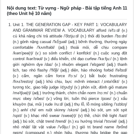
Nội dung text: Từ vựng - Ngữ pháp - Bài tập tiếng Anh 11
(theo Unit hệ 10 năm)
Unit 1. THE GENERATION GAP - KEY PART 1: VOCABULARY
AND GRAMMAR REVIEW A. VOCABULARY afford /ə'fɔ:d/ (v.)
cú khả năng chi trả attitude /'ổtɪtju:d/ (n.) thỏi độ burden /'bɜ:dn/
(n.) gỏnh nặng casual /'kổʒuəl/ (adj.) bỡnh thường, thường ngày
comfortable /'kʌmftəbl/ (adj.) thoải mỏi, dễ chịu compare
/kəm'peə(r)/ (v.) so sỏnh conflict / kɒnflɪkt/ (n.) cuộc xung đột
control /kən'trəʊl/ (v.) điểu khiển, chỉ đạo curfew /'kə:fju:/ (n.) lệnh
giới nghiờm dye /daɪ/ (v.) nhuộm elegant /'elɪgənt/ (adj.) thanh
lịch, tao nhó flashy /'flổʃi/ (adj.) diện, hào nhoỏng forbid /fə'bɪd/
(v.) cấm, ngăn cấm force /fɔ:s/ (v.) bắt buộc frustrating
/frʌs'treɪtɪŋ/ (adj.) khú chịu, bực mỡnh interact /ˌɪntə'rổkt/ (v.)
tương tỏc, giao tiếp judge /dʒʌdʒ/ (v.) phỏn xột, đỏnh giỏ mature
/mə'tʃʊə(r)/ (adj.) trưởng thành, chớn chắn norm /nɔ:m/ (n.) chuẩn
mực obey /ə'beɪ/ (v.) võng lời, tuõn thủ pierce /pɪəs/ (v.) xấu
khuyờn (tai, mũi ) rude /ru:d/ (adj.) thụ lỗ, lỗ móng sibling /'sɪblɪŋ/
(n.) anh/ chị/ em ruột skinny /skɪni/ (adj.) bú sỏt, ụm sỏt spit
/spɪt/ (v.) khạc nhổ swear /sweə(r)/ (v) thề, chửi thề tight /taɪt/
(adj.) bú sỏt, chật trend /trend/ (n.) xu hướng trivial /'trɪviəl/ (adj.)
nhỏ nhặt/ lặt vặt value /'vổlju:/ (n.) giỏ trị brand name /brổnd
neɪm/ (compound n.) nhón hiệu, thương hiệu bridge the gap