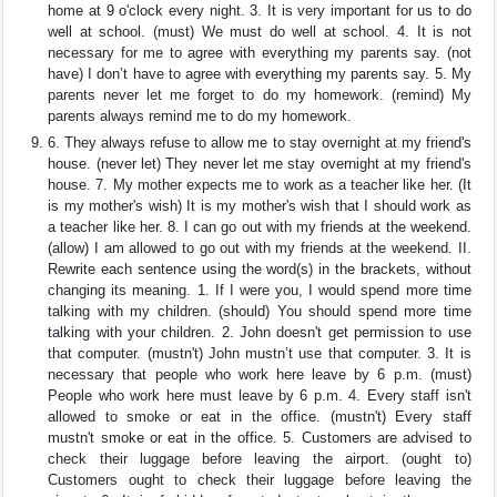
home at 9 o'clock every night. 3. It is very important for us to do
well at school. (must) We must do well at school. 4. It is not
necessary for me to agree with everything my parents say. (not
have) I don’t have to agree with everything my parents say. 5. My
parents never let me forget to do my homework. (remind) My
parents always remind me to do my homework.
6. They always refuse to allow me to stay overnight at my friend's
house. (never let) They never let me stay overnight at my friend's
house. 7. My mother expects me to work as a teacher like her. (It
is my mother's wish) It is my mother's wish that I should work as
a teacher like her. 8. I can go out with my friends at the weekend.
(allow) I am allowed to go out with my friends at the weekend. II.
Rewrite each sentence using the word(s) in the brackets, without
changing its meaning. 1. If I were you, I would spend more time
talking with my children. (should) You should spend more time
talking with your children. 2. John doesn't get permission to use
that computer. (mustn't) John mustn’t use that computer. 3. It is
necessary that people who work here leave by 6 p.m. (must)
People who work here must leave by 6 p.m. 4. Every staff isn't
allowed to smoke or eat in the office. (mustn't) Every staff
mustn't smoke or eat in the office. 5. Customers are advised to
check their luggage before leaving the airport. (ought to)
Customers ought to check their luggage before leaving the