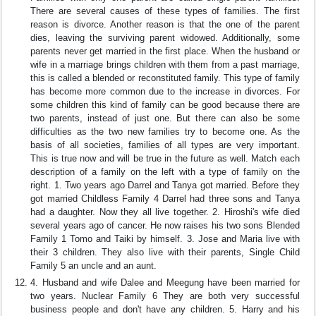
There are several causes of these types of families. The first
reason is divorce. Another reason is that the one of the parent
dies, leaving the surviving parent widowed. Additionally, some
parents never get married in the first place. When the husband or
wife in a marriage brings children with them from a past marriage,
this is called a blended or reconstituted family. This type of family
has become more common due to the increase in divorces. For
some children this kind of family can be good because there are
two parents, instead of just one. But there can also be some
difficulties as the two new families try to become one. As the
basis of all societies, families of all types are very important.
This is true now and will be true in the future as well. Match each
description of a family on the left with a type of family on the
right. 1. Two years ago Darrel and Tanya got married. Before they
got married Childless Family 4 Darrel had three sons and Tanya
had a daughter. Now they all live together. 2. Hiroshi's wife died
several years ago of cancer. He now raises his two sons Blended
Family 1 Tomo and Taiki by himself. 3. Jose and Maria live with
their 3 children. They also live with their parents, Single Child
Family 5 an uncle and an aunt.
4. Husband and wife Dalee and Meegung have been married for
two years. Nuclear Family 6 They are both very successful
business people and don't have any children. 5. Harry and his