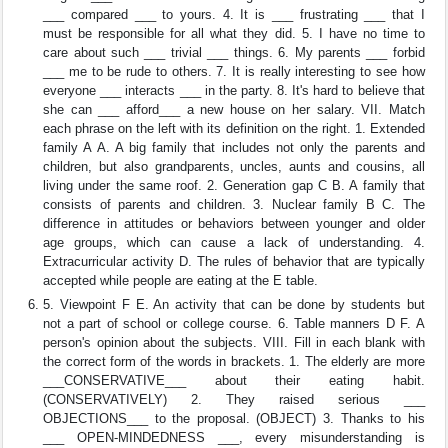
___ compared ___ to yours. 4. It is ___ frustrating ___ that I
must be responsible for all what they did. 5. I have no time to
care about such ___ trivial ___ things. 6. My parents ___ forbid
___ me to be rude to others. 7. It is really interesting to see how
everyone ___ interacts ___ in the party. 8. It's hard to believe that
she can ___ afford___ a new house on her salary. VII. Match
each phrase on the left with its definition on the right. 1. Extended
family A A. A big family that includes not only the parents and
children, but also grandparents, uncles, aunts and cousins, all
living under the same roof. 2. Generation gap C B. A family that
consists of parents and children. 3. Nuclear family B C. The
difference in attitudes or behaviors between younger and older
age groups, which can cause a lack of understanding. 4.
Extracurricular activity D. The rules of behavior that are typically
accepted while people are eating at the E table.
5. Viewpoint F E. An activity that can be done by students but
not a part of school or college course. 6. Table manners D F. A
person's opinion about the subjects. VIII. Fill in each blank with
the correct form of the words in brackets. 1. The elderly are more
___CONSERVATIVE___ about their eating habit.
(CONSERVATIVELY) 2. They raised serious ___
OBJECTIONS___ to the proposal. (OBJECT) 3. Thanks to his
___ OPEN-MINDEDNESS ___, every misunderstanding is