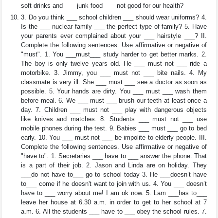
soft drinks and ___ junk food ___ not good for our health?
3. Do you think ___ school children ___ should wear uniforms? 4.
Is the ___ nuclear family ___ the perfect type of family? 5. Have
your parents ever complained about your ___ hairstyle ___? II.
Complete the following sentences. Use affirmative or negative of
"must". 1. You ___must___ study harder to get better marks. 2.
The boy is only twelve years old. He ___ must not ___ ride a
motorbike. 3. Jimmy, you ___ must not ___ bite nails. 4. My
classmate is very ill. She ___ must ___ see a doctor as soon as
possible. 5. Your hands are dirty. You ___ must ___ wash them
before meal. 6. We ___ must ___ brush our teeth at least once a
day. 7. Children ___ must not ___ play with dangerous objects
like knives and matches. 8. Students ___ must not ___ use
mobile phones during the test. 9. Babies ___ must ___ go to bed
early. 10. You ___ must not ___ be impolite to elderly people. III.
Complete the following sentences. Use affirmative or negative of
"have to". 1. Secretaries ___ have to ___ answer the phone. That
is a part of their job. 2. Jason and Linda are on holiday. They
___do not have to___ go to school today 3. He ___doesn’t have
to___ come if he doesn't want to join with us. 4. You ___ doesn’t
have to ___ worry about me! I am ok now. 5. Lam ___has to___
leave her house at 6.30 a.m. in order to get to her school at 7
a.m. 6. All the students ___ have to ___ obey the school rules. 7.