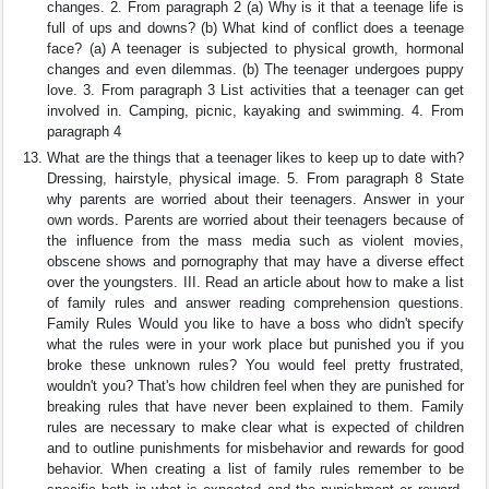
changes. 2. From paragraph 2 (a) Why is it that a teenage life is
full of ups and downs? (b) What kind of conflict does a teenage
face? (a) A teenager is subjected to physical growth, hormonal
changes and even dilemmas. (b) The teenager undergoes puppy
love. 3. From paragraph 3 List activities that a teenager can get
involved in. Camping, picnic, kayaking and swimming. 4. From
paragraph 4
What are the things that a teenager likes to keep up to date with?
Dressing, hairstyle, physical image. 5. From paragraph 8 State
why parents are worried about their teenagers. Answer in your
own words. Parents are worried about their teenagers because of
the influence from the mass media such as violent movies,
obscene shows and pornography that may have a diverse effect
over the youngsters. III. Read an article about how to make a list
of family rules and answer reading comprehension questions.
Family Rules Would you like to have a boss who didn't specify
what the rules were in your work place but punished you if you
broke these unknown rules? You would feel pretty frustrated,
wouldn't you? That's how children feel when they are punished for
breaking rules that have never been explained to them. Family
rules are necessary to make clear what is expected of children
and to outline punishments for misbehavior and rewards for good
behavior. When creating a list of family rules remember to be