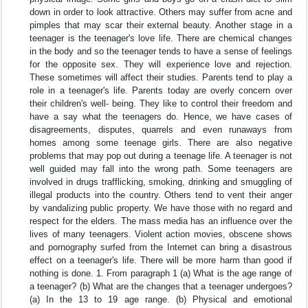
down in order to look attractive. Others may suffer from acne and
pimples that may scar their external beauty. Another stage in a
teenager is the teenager's love life. There are chemical changes
in the body and so the teenager tends to have a sense of feelings
for the opposite sex. They will experience love and rejection.
These sometimes will affect their studies. Parents tend to play a
role in a teenager's life. Parents today are overly concern over
their children's well- being. They like to control their freedom and
have a say what the teenagers do. Hence, we have cases of
disagreements, disputes, quarrels and even runaways from
homes among some teenage girls. There are also negative
problems that may pop out during a teenage life. A teenager is not
well guided may fall into the wrong path. Some teenagers are
involved in drugs trafflicking, smoking, drinking and smuggling of
illegal products into the country. Others tend to vent their anger
by vandalizing public property. We have those with no regard and
respect for the elders. The mass media has an influence over the
lives of many teenagers. Violent action movies, obscene shows
and pornography surfed from the Internet can bring a disastrous
effect on a teenager's life. There will be more harm than good if
nothing is done. 1. From paragraph 1 (a) What is the age range of
a teenager? (b) What are the changes that a teenager undergoes?
(a) In the 13 to 19 age range. (b) Physical and emotional