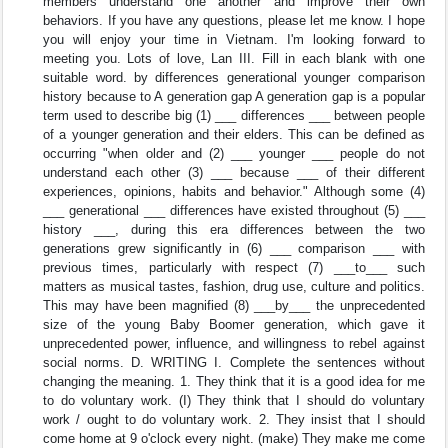
members understand one another and improve their own
behaviors. If you have any questions, please let me know. I hope
you will enjoy your time in Vietnam. I'm looking forward to
meeting you. Lots of love, Lan III. Fill in each blank with one
suitable word. by differences generational younger comparison
history because to A generation gap A generation gap is a popular
term used to describe big (1) ___ differences ___ between people
of a younger generation and their elders. This can be defined as
occurring "when older and (2) ___ younger ___ people do not
understand each other (3) ___ because ___ of their different
experiences, opinions, habits and behavior." Although some (4)
___ generational ___ differences have existed throughout (5) ___
history ___, during this era differences between the two
generations grew significantly in (6) ___ comparison ___ with
previous times, particularly with respect (7) ___to___ such
matters as musical tastes, fashion, drug use, culture and politics.
This may have been magnified (8) ___by___ the unprecedented
size of the young Baby Boomer generation, which gave it
unprecedented power, influence, and willingness to rebel against
social norms. D. WRITING I. Complete the sentences without
changing the meaning. 1. They think that it is a good idea for me
to do voluntary work. (I) They think that I should do voluntary
work / ought to do voluntary work. 2. They insist that I should
come home at 9 o'clock every night. (make) They make me come