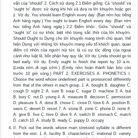
vấn của “should” 2. Cỏch sử dụng 2.1 Điểm giống: Cả “should” và
“ought to” được sử dụng khi hỏi và đưa ra lời khuyờn hoặc gợi
ý. Vớ dụ: You should learn English every day. (Bạn nờn học tiếng
Anh hàng ngày.) You ought to learn English every day. (Bạn nờn
học tiếng Anh hàng ngày.) 2.2 Điểm khỏc: Giữa “should” và
“ought to” cú sự khỏc biệt nhỏ trong sắc thỏi của lời khuyờn.
Should Ought to Dựng cho lời khuyến mang tớnh chủ quan, thể
hiện Dựng với những lời khuyờn mang yếu tố khỏch quan, quan
điểm cỏ nhõn của người núi tức là cú sự tỏc động của ngoại
cảnh như luật lệ, bổn phận hay quy tắc Vớ dụ: Linda should go to
bed early. Vớ dụ: Emily ought to finish the report by 10 a.m.
(Linda nờn đi ngủ sớm.) (Emily nờn hoàn thành bản bỏo cỏo
trước 10 giờ sỏng.) PART 2: EXERCISES A. PHONETICS I.
Choose the word whose underlined part is pronounced differently
from that of the others in each group. 1. A. bought B. daughter C.
cough D. sight 2. A. sure B. soup C. sugar D. machine 3. A. but
B. bury C. nut D. young 4. A. measure B. decision C. permission
D. pleasure 5. A. dose B. chose C. close D. lose 6. A. position B.
oasis C. desert D. resort 7. A. stone B. zone C. phone D. none 8.
A. give B. five C. hive D. dive 9. A. switch B. stomach C. match
D. catch 10. A. study B. ready C. puppy D. occupy
II. Pick out the words whose main stressed syllable is different
from the rest. 1. A. facility B. characterize C. irrational D. variety