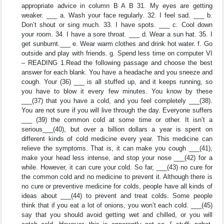
appropriate advice in column B A B 31. My eyes are getting
weaker. ___ a. Wash your face regularly. 32. I feel sad. ___ b.
Don’t shout or sing much. 33. I have spots. ___ c. Cool down
your room. 34. I have a sore throat. ___ d. Wear a sun hat. 35. I
get sunburnt.___ e. Wear warm clothes and drink hot water. f. Go
outside and play with friends. g. Spend less time on computer VI
– READING 1.Read the following passage and choose the best
answer for each blank. You have a headache and you sneeze and
cough. Your (36) ___ is all stuffed up, and it keeps running, so
you have to blow it every few minutes. You know by these
___(37) that you have a cold, and you feel completely ___(38).
You are not sure if you will live through the day. Everyone suffers
___ (39) the common cold at some time or other. It isn’t a
serious___(40), but over a billion dollars a year is spent on
different kinds of cold medicine every year. This medicine can
relieve the symptoms. That is, it can make you cough ___(41),
make your head less intense, and stop your nose ___(42) for a
while. However, it can cure your cold. So far, ___(43) no cure for
the common cold and no medicine to prevent it. Although there is
no cure or preventive medicine for colds, people have all kinds of
ideas about ___(44) to prevent and treat colds. Some people
think that if you eat a lot of onions, you won’t each cold. ___(45)
say that you should avoid getting wet and chilled, or you will