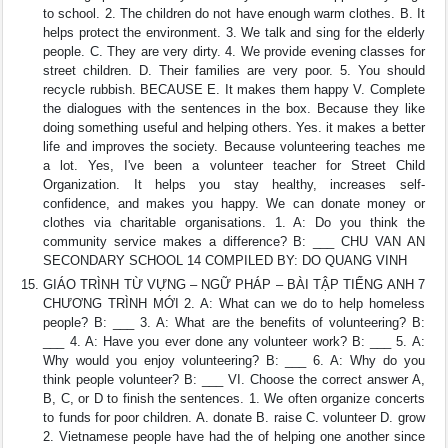
to school. 2. The children do not have enough warm clothes. B. It
helps protect the environment. 3. We talk and sing for the elderly
people. C. They are very dirty. 4. We provide evening classes for
street children. D. Their families are very poor. 5. You should
recycle rubbish. BECAUSE E. It makes them happy V. Complete
the dialogues with the sentences in the box. Because they like
doing something useful and helping others. Yes. it makes a better
life and improves the society. Because volunteering teaches me
a lot. Yes, I've been a volunteer teacher for Street Child
Organization. It helps you stay healthy, increases self-
confidence, and makes you happy. We can donate money or
clothes via charitable organisations. 1. A: Do you think the
community service makes a difference? B: ___ CHU VAN AN
SECONDARY SCHOOL 14 COMPILED BY: DO QUANG VINH
GIÁO TRÌNH TỪ VỰNG – NGỮ PHÁP – BÀI TẬP TIẾNG ANH 7
CHƯƠNG TRÌNH MỚI 2. A: What can we do to help homeless
people? B: ___ 3. A: What are the benefits of volunteering? B:
___ 4. A: Have you ever done any volunteer work? B: ___ 5. A:
Why would you enjoy volunteering? B: ___ 6. A: Why do you
think people volunteer? B: ___ VI. Choose the correct answer A,
B, C, or D to finish the sentences. 1. We often organize concerts
to funds for poor children. A. donate B. raise C. volunteer D. grow
2. Vietnamese people have had the of helping one another since