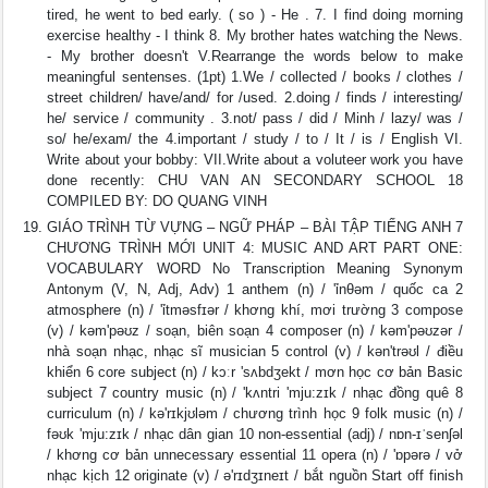
tired, he went to bed early. ( so ) - He . 7. I find doing morning
exercise healthy - I think 8. My brother hates watching the News.
- My brother doesn't V.Rearrange the words below to make
meaningful sentenses. (1pt) 1.We / collected / books / clothes /
street children/ have/and/ for /used. 2.doing / finds / interesting/
he/ service / community . 3.not/ pass / did / Minh / lazy/ was /
so/ he/exam/ the 4.important / study / to / It / is / English VI.
Write about your bobby: VII.Write about a voluteer work you have
done recently: CHU VAN AN SECONDARY SCHOOL 18
COMPILED BY: DO QUANG VINH
GIÁO TRÌNH TỪ VỰNG – NGỮ PHÁP – BÀI TẬP TIẾNG ANH 7
CHƯƠNG TRÌNH MỚI UNIT 4: MUSIC AND ART PART ONE:
VOCABULARY WORD No Transcription Meaning Synonym
Antonym (V, N, Adj, Adv) 1 anthem (n) / 'ỉnθəm / quốc ca 2
atmosphere (n) / 'ỉtməsfɪər / khơng khí, mơi trường 3 compose
(v) / kəm'pəʊz / soạn, biên soạn 4 composer (n) / kəm'pəʊzər /
nhà soạn nhạc, nhạc sĩ musician 5 control (v) / kən'trəʊl / điều
khiển 6 core subject (n) / kɔːr 'sʌbdʒekt / mơn học cơ bản Basic
subject 7 country music (n) / 'kʌntri 'mju:zɪk / nhạc đồng quê 8
curriculum (n) / kə'rɪkjʊləm / chương trình học 9 folk music (n) /
fəʊk 'mju:zɪk / nhạc dân gian 10 non-essential (adj) / nɒn-ɪˈsenʃəl
/ khơng cơ bản unnecessary essential 11 opera (n) / 'ɒpərə / vở
nhạc kịch 12 originate (v) / ə'rɪdʒɪneɪt / bắt nguồn Start off finish