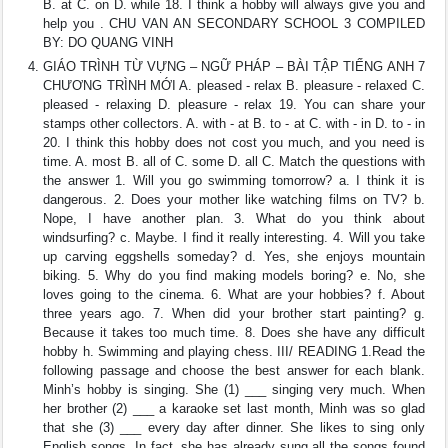
B. at C. on D. while 18. I think a hobby will always give you and
help you . CHU VAN AN SECONDARY SCHOOL 3 COMPILED
BY: DO QUANG VINH
GIÁO TRÌNH TỪ VỰNG – NGỮ PHÁP – BÀI TẬP TIẾNG ANH 7
CHƯƠNG TRÌNH MỚI A. pleased - relax B. pleasure - relaxed C.
pleased - relaxing D. pleasure - relax 19. You can share your
stamps other collectors. A. with - at B. to - at C. with - in D. to - in
20. I think this hobby does not cost you much, and you need is
time. A. most B. all of C. some D. all C. Match the questions with
the answer 1. Will you go swimming tomorrow? a. I think it is
dangerous. 2. Does your mother like watching films on TV? b.
Nope, I have another plan. 3. What do you think about
windsurfing? c. Maybe. I find it really interesting. 4. Will you take
up carving eggshells someday? d. Yes, she enjoys mountain
biking. 5. Why do you find making models boring? e. No, she
loves going to the cinema. 6. What are your hobbies? f. About
three years ago. 7. When did your brother start painting? g.
Because it takes too much time. 8. Does she have any difficult
hobby h. Swimming and playing chess. III/ READING 1.Read the
following passage and choose the best answer for each blank.
Minh’s hobby is singing. She (1) ___ singing very much. When
her brother (2) ___ a karaoke set last month, Minh was so glad
that she (3) ___ every day after dinner. She likes to sing only
English songs. In fact, she has already sung all the songs found