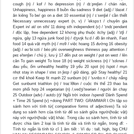
cough (n) / kɒf / ho depression (n) / dɪˈpreʃən / chán nản,
Unhappiness, happiness 8 buồn rầu sadness 9 diet (adj) / 'daɪət /
ăn kiêng To be/ go on a diet 10 essential (n) / ɪˈsenʃəl / cần thiết
Necessary unnecessary expert (n, v) / 'ekspɜːt / chuyên gia
Expert in/ at/ on sth/ 11 doing sth independent (v) / 'ɪndɪˈpendənt
/ độc lập, free dependent 12 khơng phụ thuộc itchy (adj) / 'ɪtʃi /
ngứa, gây 13 ngứa junk food (n) / dʒʌŋk fu:d / đồ ăn nhanh, Fast
food 14 quà vặt myth (n) / mɪθ / việc hoang 15 đường 16 obesity
(adj) / əʊˈbi:sɪti / béo phì overweighness thinness pay attention /
peɪ ə'tenʃən / chú ý, lưu ý 17 đến put on weight / pʊt ɒn weɪt / lên
cân To gain weight To lose 18 (n) weight sickness (n) / 'sɪknəs /
đau yếu, ốm unhealthy healthy 19 yếu 20 spot (n) /spɒt / mụn
nhọt stay in shape / steɪ ɪn ʃeɪp / giữ dáng, giữ Stay healthy/ 21
cơ thể khoẻ Keep fit mạnh 22 sunburn (n) / 'sʌnbɜːn / cháy nắng
Get sunburnt triathlon (n) / traɪˈỉθlɒn / cuộc thi thể 23 thao ba
mơn phối hợp 24 vegetarian (n) /,vedʒi’teəriən / người ăn chay
25 Outdoor (adv) /ˈaʊtdɔː(r)/ Ngồi trời indoor /spend/ Dành Spend
+ Time 26 Spend (v) +doing PART TWO: GRAMMAR I.Ơn tập so
sánh hơn với tính từ( comparative forms of adjectives) Ta sử
dụng so sánh hơn của tính từ để so sánh giữa người(hoặc vật)
này với người(hoặc vật) khác. Trong câu so sánh hơn, tính từ sẽ
được chia làm 2 loại là tính từ dài và tính từ ngắn, trong đĩ: -
Tính từ ngắn là tính từ cĩ 1 âm tiết : Ví dụ : tall, high, big CHU