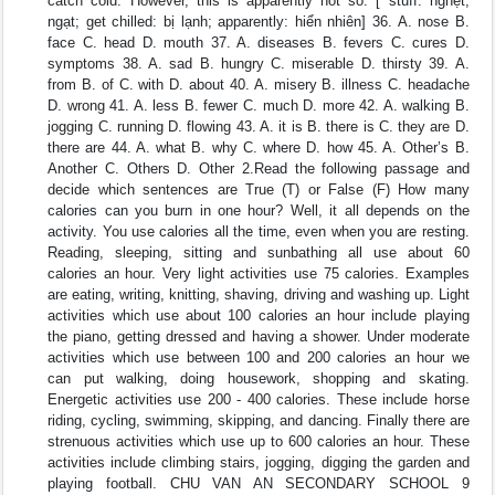
catch cold. However, this is apparently not so. [ stuff: nghẹt,
ngạt; get chilled: bị lạnh; apparently: hiển nhiên] 36. A. nose B.
face C. head D. mouth 37. A. diseases B. fevers C. cures D.
symptoms 38. A. sad B. hungry C. miserable D. thirsty 39. A.
from B. of C. with D. about 40. A. misery B. illness C. headache
D. wrong 41. A. less B. fewer C. much D. more 42. A. walking B.
jogging C. running D. flowing 43. A. it is B. there is C. they are D.
there are 44. A. what B. why C. where D. how 45. A. Other’s B.
Another C. Others D. Other 2.Read the following passage and
decide which sentences are True (T) or False (F) How many
calories can you burn in one hour? Well, it all depends on the
activity. You use calories all the time, even when you are resting.
Reading, sleeping, sitting and sunbathing all use about 60
calories an hour. Very light activities use 75 calories. Examples
are eating, writing, knitting, shaving, driving and washing up. Light
activities which use about 100 calories an hour include playing
the piano, getting dressed and having a shower. Under moderate
activities which use between 100 and 200 calories an hour we
can put walking, doing housework, shopping and skating.
Energetic activities use 200 - 400 calories. These include horse
riding, cycling, swimming, skipping, and dancing. Finally there are
strenuous activities which use up to 600 calories an hour. These
activities include climbing stairs, jogging, digging the garden and
playing football. CHU VAN AN SECONDARY SCHOOL 9