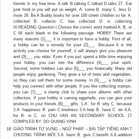
friends in my free time. A.talk B.talking C.talked D.talks 27. Eat
junk food or you will put on weight. A. some B. many C. less D.
more 28. Be A Buddy books for over 100 street children so far. A.
collected B. collects C. has collected D. is collecting
III.READING Question I.Choose the correct word marked A, B, or
C fill each blank in the following passage. HOBBY There are
many reasons (1)___ it is important to have a hobby. First of all,
a hobby can be a remedy for your (2)___. Because it is the
activity you choose for yourself, it will always give you pleasure
and (3)___ you relax. Even if you just spend a little time enjoying
your hobby, you can see the difference (4)___ your spirit.
Second, some hobbies can also (5)___ you financially. Many old
people enjoy gardening. They grow a lot of trees and vegetables,
so they can sell them for some money. In (6)___, a hobby can
help you connect with other people. If you like collecting stamps,
you can (7)___ a stamp club to share your albums with other
collectors. If your hobby is carving eggshells, you can give your
products to your friends (8)___ gifts. 1.A . for B. why C. because
2.A .happiness B. pain C.tiredness 3.A.help B. have C. do 4.A.
for B. in C. on CHU VAN AN SECONDARY SCHOOL 17
COMPILED BY: DO QUANG VINH
GIÁO TRÌNH TỪ VỰNG – NGỮ PHÁP – BÀI TẬP TIẾNG ANH 7
CHƯƠNG TRÌNH MỚI 5.A. harm B. give C.benefit 6.A.addition