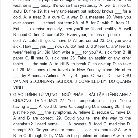
weather is ___ today. It’s worse than yesterday. A. well B. nice C.
awful D. fine 19. It’s very unpleasant but nobody knows ___ for a
cold. A. a treat B. a cure C. a way D. a measure 20. Were you
ever absent ___ school last term? A. of B. for C. with D. from 21.
Eat ___, exercise regularly, then you’ll be fit and healthy. A. well
B. good C. fine D. careful 22. Every year, millions of people ___ a
cold. A. catch B. get C. have D. All are correct 23. Oh, you were
sick. How ___ you ___ now? A. do/ feel B. did/ feel C. are/ feel D.
were/ feeling 24. Did Mom write a ___ for you? A. sick form B. ill
paper C. ill note D. sick note 25. Take an aspirin or any other
tablet ___ the pain. A. to kill B. to break C. to give up D. to take
off 26. Mr. Jones often travels to New York by plane. He often
___ by American Airlines. A. fly B. goes C. went D. flew CHU
VAN AN SECONDARY SCHOOL 8 COMPILED BY: DO QUANG
VINH
GIÁO TRÌNH TỪ VỰNG – NGỮ PHÁP – BÀI TẬP TIẾNG ANH 7
CHƯƠNG TRÌNH MỚI 27. Your temperature is high. You’re
having a ___. A. cold B. fever C. coughing D. sneezing 28. They
just help you ___ the symptoms. A. relieve B. reduce C. move D.
A and B are correct. 29. Could you tell me the way to the
chemist’s? I need some ___. A. sweets B. food C. medicine D.
stamps 30. Did you walk or come ___ car this morning? A. with
B. in C. through D. by V.Match the problem in column A with the