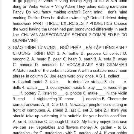
to go jogging 2. Verbs + V-ing Những động từ chỉ đi với danh
động từ Verbs Verbs + V-ing Adore They adore eating ice-cream
Fancy Do you fancy making crafts? Don’t mind I don’t mind
cooking Dislike Does he dislike swimming? Detest I detest doing
housework PART THREE: EXERCISES I/ PHONETICS Choose
the word having the underlined part pronounced differently in each
line. CHU VAN AN SECONDARY SCHOOL 2 COMPILED BY: DO
QUANG VINH
GIÁO TRÌNH TỪ VỰNG – NGỮ PHÁP – BÀI TẬP TIẾNG ANH 7
CHƯƠNG TRÌNH MỚI 1. A. bottle B. purpose C. collect D.
second 2. A. heard B. pearl C. heart D. earth 3. A. sofa B. away
C. banana D. occasion II/ VOCABULARY AND GRAMMAR
A.Match each of the verbs in column A with a suitable noun/ noun
phrase in column B. Use each word only once. A B 1. collect ___
a. football match 2. take ___ b. detective stories 3. do ___ c.
dolls 4. watch ___ d. countryside music 5. play ___ e. wood 6. go
___ f. pottery 7. listen to ___ g. photos 8. make ___ h. the violin
9. read ___ i. sightseeing 10. carve ___ j. aerobics B. Choose the
correct answers A, B, C or D. 1. Nowadays people hours sitting in
front of computers. A. spend B. last C. set D. take 2. I think you
should take up swimming it is suitable for your health condition.
A. so B. because C. although D. but 3. My family enjoys because
we can sell vegetables and flowers money. A. garden - to B.
gardening - for C. gardening - with D. garden - of 4. If your hobby