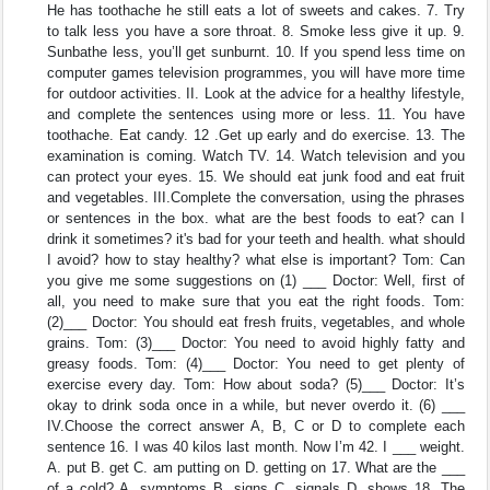
He has toothache he still eats a lot of sweets and cakes. 7. Try
to talk less you have a sore throat. 8. Smoke less give it up. 9.
Sunbathe less, you’ll get sunburnt. 10. If you spend less time on
computer games television programmes, you will have more time
for outdoor activities. II. Look at the advice for a healthy lifestyle,
and complete the sentences using more or less. 11. You have
toothache. Eat candy. 12 .Get up early and do exercise. 13. The
examination is coming. Watch TV. 14. Watch television and you
can protect your eyes. 15. We should eat junk food and eat fruit
and vegetables. III.Complete the conversation, using the phrases
or sentences in the box. what are the best foods to eat? can I
drink it sometimes? it's bad for your teeth and health. what should
I avoid? how to stay healthy? what else is important? Tom: Can
you give me some suggestions on (1) ___ Doctor: Well, first of
all, you need to make sure that you eat the right foods. Tom:
(2)___ Doctor: You should eat fresh fruits, vegetables, and whole
grains. Tom: (3)___ Doctor: You need to avoid highly fatty and
greasy foods. Tom: (4)___ Doctor: You need to get plenty of
exercise every day. Tom: How about soda? (5)___ Doctor: It’s
okay to drink soda once in a while, but never overdo it. (6) ___
IV.Choose the correct answer A, B, C or D to complete each
sentence 16. I was 40 kilos last month. Now I’m 42. I ___ weight.
A. put B. get C. am putting on D. getting on 17. What are the ___
of a cold? A. symptoms B. signs C. signals D. shows 18. The