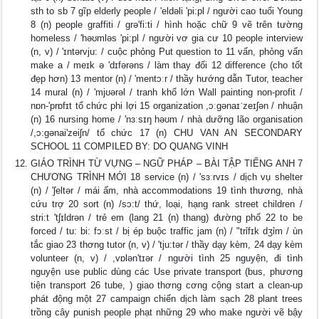
sth to sb 7 gĩp elderly people / 'eldəli 'pi:pl / người cao tuổi Young
8 (n) people graffiti / ɡrə'fi:ti / hình hoặc chữ 9 vẽ trên tường
homeless / 'həʊmləs 'pi:pl / người vơ gia cư 10 people interview
(n, v) / 'ɪntərvju: / cuộc phỏng Put question to 11 vấn, phỏng vấn
make a / meɪk ə 'dɪfərəns / làm thay đổi 12 difference (cho tốt
đẹp hơn) 13 mentor (n) / 'mentɔːr / thầy hướng dẫn Tutor, teacher
14 mural (n) / 'mjʊərəl / tranh khổ lớn Wall painting non-profit /
nɒn-'prɒfɪt tổ chức phi lợi 15 organization ,ɔːɡənaɪˈzeɪʃən / nhuận
(n) 16 nursing home / 'nɜːsɪŋ həʊm / nhà dưỡng lão organisation
/,ɔ:gənai'zeiʃn/ tổ chức 17 (n) CHU VAN AN SECONDARY
SCHOOL 11 COMPILED BY: DO QUANG VINH
GIÁO TRÌNH TỪ VỰNG – NGỮ PHÁP – BÀI TẬP TIẾNG ANH 7
CHƯƠNG TRÌNH MỚI 18 service (n) / 'sɜːrvɪs / dịch vụ shelter
(n) / 'ʃeltər / mái ấm, nhà accommodations 19 tình thương, nhà
cứu trợ 20 sort (n) /sɔ:t/ thứ, loại, hạng rank street children /
stri:t 'tʃɪldrən / trẻ em (lang 21 (n) thang) đường phố 22 to be
forced / tu: bi: fɔːst / bị ép buộc traffic jam (n) / "trỉfɪk dʒỉm / ùn
tắc giao 23 thơng tutor (n, v) / 'tju:tər / thầy dạy kèm, 24 dạy kèm
volunteer (n, v) / ,vɒlən'tɪər / người tình 25 nguyện, đi tình
nguyện use public dùng các Use private transport (bus, phương
tiện transport 26 tube, ) giao thơng cơng cộng start a clean-up
phát động một 27 campaign chiến dịch làm sạch 28 plant trees
trồng cây punish people phạt những 29 who make người vẽ bậy