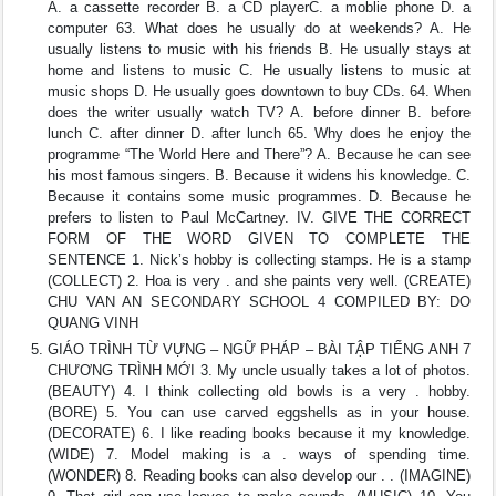
A. a cassette recorder B. a CD playerC. a moblie phone D. a
computer 63. What does he usually do at weekends? A. He
usually listens to music with his friends B. He usually stays at
home and listens to music C. He usually listens to music at
music shops D. He usually goes downtown to buy CDs. 64. When
does the writer usually watch TV? A. before dinner B. before
lunch C. after dinner D. after lunch 65. Why does he enjoy the
programme “The World Here and There”? A. Because he can see
his most famous singers. B. Because it widens his knowledge. C.
Because it contains some music programmes. D. Because he
prefers to listen to Paul McCartney. IV. GIVE THE CORRECT
FORM OF THE WORD GIVEN TO COMPLETE THE
SENTENCE 1. Nick’s hobby is collecting stamps. He is a stamp
(COLLECT) 2. Hoa is very . and she paints very well. (CREATE)
CHU VAN AN SECONDARY SCHOOL 4 COMPILED BY: DO
QUANG VINH
GIÁO TRÌNH TỪ VỰNG – NGỮ PHÁP – BÀI TẬP TIẾNG ANH 7
CHƯƠNG TRÌNH MỚI 3. My uncle usually takes a lot of photos.
(BEAUTY) 4. I think collecting old bowls is a very . hobby.
(BORE) 5. You can use carved eggshells as in your house.
(DECORATE) 6. I like reading books because it my knowledge.
(WIDE) 7. Model making is a . ways of spending time.
(WONDER) 8. Reading books can also develop our . . (IMAGINE)