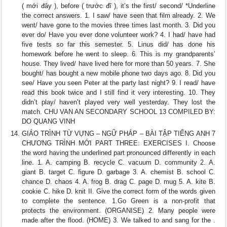
( mới đây ), before ( trước đĩ ), it’s the first/ second/ *Underline
the correct answers. 1. I saw/ have seen that film already. 2. We
went/ have gone to the movies three times last month. 3. Did you
ever do/ Have you ever done volunteer work? 4. I had/ have had
five tests so far this semester. 5. Linus did/ has done his
homework before he went to sleep. 6. This is my grandparents’
house. They lived/ have lived here for more than 50 years. 7. She
bought/ has bought a new mobile phone two days ago. 8. Did you
see/ Have you seen Peter at the party last night? 9. I read/ have
read this book twice and I still find it very interesting. 10. They
didn’t play/ haven’t played very well yesterday. They lost the
match. CHU VAN AN SECONDARY SCHOOL 13 COMPILED BY:
DO QUANG VINH
GIÁO TRÌNH TỪ VỰNG – NGỮ PHÁP – BÀI TẬP TIẾNG ANH 7
CHƯƠNG TRÌNH MỚI PART THREE: EXERCISES I. Choose
the word having the underlined part pronounced differently in each
line. 1. A. camping B. recycle C. vacuum D. community 2. A.
giant B. target C. figure D. garbage 3. A. chemist B. school C.
chance D. chaos 4. A. frog B. drag C. page D. mug 5. A. kite B.
cookie C. hike D. knit II. Give the correct form of the words given
to complete the sentence. 1.Go Green is a non-profit that
protects the environment. (ORGANISE) 2. Many people were
made after the flood. (HOME) 3. We talked to and sang for the .