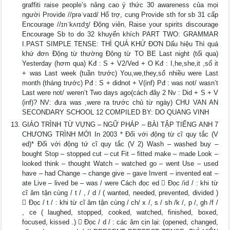
graffiti raise people’s nâng cao ý thức 30 awareness của mọi
người Provide //prəˈvaɪd/ Hổ trợ, cung Provide sth for sb 31 cấp
Encourage //ɪnˈkʌrɪdʒ/ Động viên, Raise your spirits discourage
Encourage Sb to do 32 khuyến khích PART TWO: GRAMMAR
I.PAST SIMPLE TENSE: THÌ QUÁ KHỨ ĐƠN Dấu hiệu Thì quá
khứ đơn Động từ thường Động từ TO BE Last night (tối qua)
Yesterday (hơm qua) Kđ : S + V2/Ved + O Kđ : I,he,she,it ,số it
+ was Last week (tuần trước) You,we,they,số nhiều were Last
month (tháng trước) Pđ : S + didnot + V(inf) Pđ : was not/ wasn’t
Last were not/ weren’t Two days ago(cách đây 2 Nv : Did + S + V
(inf)? NV: đưa was ,were ra trước chủ từ ngày) CHU VAN AN
SECONDARY SCHOOL 12 COMPILED BY: DO QUANG VINH
GIÁO TRÌNH TỪ VỰNG – NGỮ PHÁP – BÀI TẬP TIẾNG ANH 7
CHƯƠNG TRÌNH MỚI In 2003 * Đối với động từ cĩ quy tắc (V
ed)* Đối với động tứ cĩ quy tắc (V 2) Wash – washed buy –
bought Stop – stopped cut – cut Fit – fitted make – made Look –
looked think – thought Watch – watched go – went Use – used
have – had Change – change give – gave Invent – invented eat –
ate Live – lived be – was / were Cách đọc ed  Đọc /id / : khi từ
cĩ âm tận cùng / t / , / d / ( wanted, needed, prevented, divided )
 Đọc / t / : khi từ cĩ âm tận cùng / ch/ x /, s / sh /k /, p /, gh /f /
, ce ( laughed, stopped, cooked, watched, finished, boxed,
focused, kissed .)  Đọc / d / : các âm cịn lại: (opened, changed,