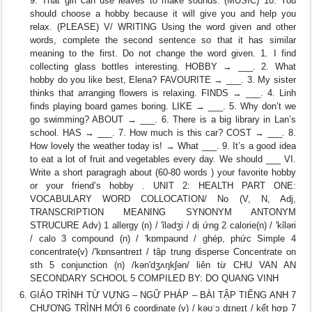
9. That girl can use leaves to make sounds. (MUSIC) 10. You
should choose a hobby because it will give you and help you
relax. (PLEASE) V/ WRITING Using the word given and other
words, complete the second sentence so that it has similar
meaning to the first. Do not change the word given. 1. I find
collecting glass bottles interesting. HOBBY → ___. 2. What
hobby do you like best, Elena? FAVOURITE → ___. 3. My sister
thinks that arranging flowers is relaxing. FINDS → ___. 4. Linh
finds playing board games boring. LIKE → ___. 5. Why don’t we
go swimming? ABOUT → ___. 6. There is a big library in Lan’s
school. HAS → ___. 7. How much is this car? COST → ___. 8.
How lovely the weather today is! → What ___. 9. It’s a good idea
to eat a lot of fruit and vegetables every day. We should ___ VI.
Write a short paragragh about (60-80 words ) your favorite hobby
or your friend’s hobby . UNIT 2: HEALTH PART ONE:
VOCABULARY WORD COLLOCATION/ No (V, N, Adj,
TRANSCRIPTION MEANING SYNONYM ANTONYM
STRUCURE Adv) 1 allergy (n) / 'ỉlədʒi / dị ứng 2 calorie(n) / 'kỉləri
/ calo 3 compound (n) / 'kɒmpaʊnd / ghép, phức Simple 4
concentrate(v) /'kɒnsəntreɪt / tập trung disperse Concentrate on
sth 5 conjunction (n) /kən'dʒʌŋkʃən/ liên từ CHU VAN AN
SECONDARY SCHOOL 5 COMPILED BY: DO QUANG VINH
GIÁO TRÌNH TỪ VỰNG – NGỮ PHÁP – BÀI TẬP TIẾNG ANH 7
CHƯƠNG TRÌNH MỚI 6 coordinate (v) / kəʊˈɔːdɪneɪt / kết hợp 7