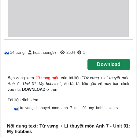
34 trang
hoaithuong97
2534
1
Download
Bạn đang xem
20 trang mẫu
của tài liệu
"Từ vựng + Lí thuyết môn
Anh 7 - Unit 01: My hobbies"
, để tải tài liệu gốc về máy bạn click
vào nút
DOWNLOAD
ở trên
Tài liệu đính kèm:
tu_vung_li_thuyet_mon_anh_7_unit_01_my_hobbies.docx
Nội dung text: Từ vựng + Lí thuyết môn Anh 7 - Unit 01:
My hobbies