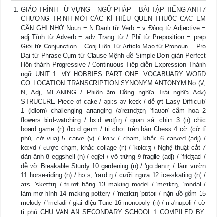
GIÁO TRÌNH TỪ VỰNG – NGỮ PHÁP – BÀI TẬP TIẾNG ANH 7
CHƯƠNG TRÌNH MỚI CÁC KÍ HIỆU QUEN THUỘC CÁC EM
CẦN GHI NHỚ Noun = N Danh từ Verb = v Động từ Adjective =
adj Tính từ Adverb = adv Trạng từ / Phĩ từ Preposition = prep
Giới từ Conjunction = Conj Liên Từ Article Mạo từ Pronoun = Pro
Đại từ Phrase Cụm từ Clause Mệnh đề Simple Đơn giản Perfect
Hồn thành Progressive / Continuous Tiếp diễn Expression Thành
ngữ UNIT 1: MY HOBBIES PART ONE: VOCABUARY WORD
COLLOCATION TRANSCRIPTION SYNONYM ANTONYM No (V,
N, Adj, MEANING / Phiên âm Đồng nghĩa Trái nghĩa Adv)
STRUCURE Piece of cake / əpi:s əv keɪk / dễ ợt Easy Difficult/
1 (idiom) challenging arranging /ə'reɪndʒɪŋ 'flaʊər/ cắm hoa 2
flowers bird-watching / bɜːd wɒtʃɪŋ / quan sát chim 3 (n) chĩc
board game (n) /bɔːd ɡeɪm / trị chơi trên bàn Chess 4 cờ (cờ tỉ
phú, cờ vua) 5 carve (v) / kɑːv / chạm, khắc 6 carved (adj) /
kɑːvd / được chạm, khắc collage (n) / 'kɒlɑːʒ / Nghệ thuật cắt 7
dán ảnh 8 eggshell (n) / eɡʃel / vỏ trứng 9 fragile (adj) / 'frỉdʒaɪl /
dễ vỡ Breakable Sturdy 10 gardening (n) / 'ɡɑːdənɪŋ / làm vườn
11 horse-riding (n) / hɔːs, 'raɪdɪŋ / cưỡi ngựa 12 ice-skating (n) /
aɪs, 'skeɪtɪŋ / trượt băng 13 making model / 'meɪkɪŋ, 'mɒdəl /
làm mơ hình 14 making pottery / 'meɪkɪŋ 'pɒtəri / nặn đồ gốm 15
melody / 'melədi / giai điệu Tune 16 monopoly (n) / mə'nɒpəli / cờ
tỉ phú CHU VAN AN SECONDARY SCHOOL 1 COMPILED BY: