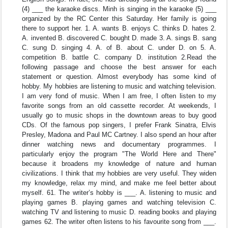
(4) ___ the karaoke discs. Minh is singing in the karaoke (5) ___
organized by the RC Center this Saturday. Her family is going
there to support her. 1. A. wants B. enjoys C. thinks D. hates 2.
A. invented B. discovered C. bought D. made 3. A. sings B. sang
C. sung D. singing 4. A. of B. about C. under D. on 5. A.
competition B. battle C. company D. institution 2.Read the
following passage and choose the best answer for each
statement or question. Almost everybody has some kind of
hobby. My hobbies are listening to music and watching television.
I am very fond of music. When I am free, I often listen to my
favorite songs from an old cassette recorder. At weekends, I
usually go to music shops in the downtown areas to buy good
CDs. Of the famous pop singers, I prefer Frank Sinatra, Elvis
Presley, Madona and Paul MC Cartney. I also spend an hour after
dinner watching news and documentary programmes. I
particularly enjoy the program "The World Here and There"
because it broadens my knowledge of nature and human
civilizations. I think that my hobbies are very useful. They widen
my knowledge, relax my mind, and make me feel better about
myself. 61. The writer’s hobby is ___. A. listening to music and
playing games B. playing games and watching television C.
watching TV and listening to music D. reading books and playing
games 62. The writer often listens to his favourite song from ___.