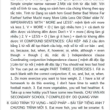
Simple simpler narrow narower 2.Một vài tính từ đặc biệt: Với
một số tính từ sau, dạng so sánh hơn của chúng khơng theo quy
tắc trên. Tính từ Dạng so sánh hơn Good Better Bad Worse Far
Farther/ further Much/ many More Little Less Old Older/ elder IV.
IMPERARIVES WITH “ MORE and LESS”: mệnh lệnh với more
và less 1. V + MORE + O ( làm (gì) nhiều hơn ) + cả danh từ
đếm được và khơng đếm được Don’t + V + more ( đừng làm gì
nhiều ) 2. V + LESS + O ( làm gì ít hơn ) + danh từ khơng đếm
dược VI COMPOUND SENTENCES: CÂU KÉP -Nối 2 câu đơn
bằng 1 tứ nối để tạo thành câu kép, một số từ nối cơ bản : and,
so, because, but, when, if, however, or, while, although = even
though = though ( dù, mặc dù ) Independence clause
Coordinating conjunction Independence clause ( mệnh đề độc lập
) Liên từ/ từ nối ( mệnh đề độc lập ) You should eat less fast food
Or You can put on weight PART THREE: EXERCISES I. Fill in
each blank with the correct conjunction: if, so, and, but, or, when.
1. Do more exercise you want to lose weight. 2. I have a lot of
homework to do this evening, I don’t have time to watch the
football match. 3. Eat more vegetables, you will feel healthier. 4.
Take up a new hobby you’ll have some new friends. CHU VAN AN
SECONDARY SCHOOL 7 COMPILED BY: DO QUANG VINH
GIÁO TRÌNH TỪ VỰNG – NGỮ PHÁP – BÀI TẬP TIẾNG ANH 7
CHƯƠNG TRÌNH MỚI 5. Eat more fish, you will be smarter. 6.