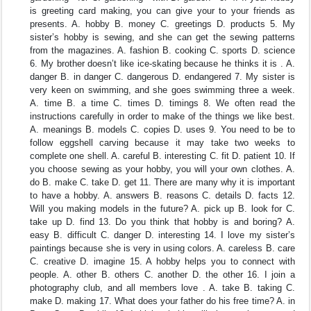
is greeting card making, you can give your to your friends as
presents. A. hobby B. money C. greetings D. products 5. My
sister’s hobby is sewing, and she can get the sewing patterns
from the magazines. A. fashion B. cooking C. sports D. science
6. My brother doesn’t like ice-skating because he thinks it is . A.
danger B. in danger C. dangerous D. endangered 7. My sister is
very keen on swimming, and she goes swimming three a week.
A. time B. a time C. times D. timings 8. We often read the
instructions carefully in order to make of the things we like best.
A. meanings B. models C. copies D. uses 9. You need to be to
follow eggshell carving because it may take two weeks to
complete one shell. A. careful B. interesting C. fit D. patient 10. If
you choose sewing as your hobby, you will your own clothes. A.
do B. make C. take D. get 11. There are many why it is important
to have a hobby. A. answers B. reasons C. details D. facts 12.
Will you making models in the future? A. pick up B. look for C.
take up D. find 13. Do you think that hobby is and boring? A.
easy B. difficult C. danger D. interesting 14. I love my sister’s
paintings because she is very in using colors. A. careless B. care
C. creative D. imagine 15. A hobby helps you to connect with
people. A. other B. others C. another D. the other 16. I join a
photography club, and all members love . A. take B. taking C.
make D. making 17. What does your father do his free time? A. in