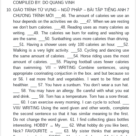
COMPILED BY: DO QUANG VINH
GIÁO TRÌNH TỪ VỰNG – NGỮ PHÁP – BÀI TẬP TIẾNG ANH 7
CHƯƠNG TRÌNH MỚI ___46. The amount of calories we use an
hour depends on the activities we do. ___47. When we are resting
we don’t burn calories. ___48. Reading uses as many calories as
writing. ___49. The calories we burn for eating and washing up
are the same. ___50. Sunbathing uses more calories than driving.
___51. Having a shower uses only 100 calories an hour. ___52.
Walking is a very light activity. ___53. Cycling and dancing use
the same amount of calories. ___54. Horse riding uses the most
amount of calories. ___55. Playing football uses fewer calories
than swimming. VII – WRITING Combine sentences, using
appropriate coorinating conjuction in the box. and but because so
or 56. I eat more fruit and vegetables. I want to be fitter and
healthier. ___ 57. You have a sunburn. You don’t wear a sun hat.
___ 58. You may have an allergy. Be careful with what you eat
and drink. ___ 59. Tom has a temperature. Tom has a sore throat.
___ 60. I can exercise every morning. I can cycle to school. ___
VIII/ WRITING Using the word given and other words, complete
the second sentence so that it has similar meaning to the first.
Do not change the word given. 61. I find collecting glass bottles
interesting. HOBBY → My ___ 62. What hobby do you like best,
Nick? FAVOURITE → ___ 63. My sister thinks that arranging