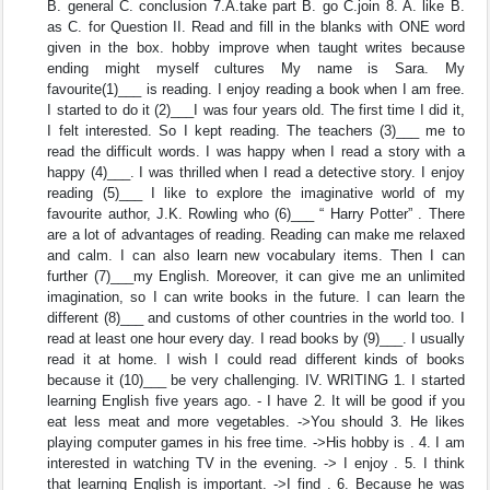
B. general C. conclusion 7.A.take part B. go C.join 8. A. like B.
as C. for Question II. Read and fill in the blanks with ONE word
given in the box. hobby improve when taught writes because
ending might myself cultures My name is Sara. My
favourite(1)___ is reading. I enjoy reading a book when I am free.
I started to do it (2)___I was four years old. The first time I did it,
I felt interested. So I kept reading. The teachers (3)___ me to
read the difficult words. I was happy when I read a story with a
happy (4)___. I was thrilled when I read a detective story. I enjoy
reading (5)___ I like to explore the imaginative world of my
favourite author, J.K. Rowling who (6)___ “ Harry Potter” . There
are a lot of advantages of reading. Reading can make me relaxed
and calm. I can also learn new vocabulary items. Then I can
further (7)___my English. Moreover, it can give me an unlimited
imagination, so I can write books in the future. I can learn the
different (8)___ and customs of other countries in the world too. I
read at least one hour every day. I read books by (9)___. I usually
read it at home. I wish I could read different kinds of books
because it (10)___ be very challenging. IV. WRITING 1. I started
learning English five years ago. - I have 2. It will be good if you
eat less meat and more vegetables. ->You should 3. He likes
playing computer games in his free time. ->His hobby is . 4. I am
interested in watching TV in the evening. -> I enjoy . 5. I think
that learning English is important. ->I find . 6. Because he was