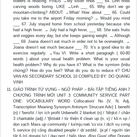
flowers is relaxing. FINDS →My sister finds ___ 64. Linh finds
carving woods boring. LIKE →Linh ___ 65. Why don’t we go
mountain-climbing? ABOUT →What/ How about ___ 66. Could
you take me to the airport Friday morning? → Would you mind
___ 67. July stayed home from school yesterday because she
had a high fever. → July had a high fever, ___ 68. She eats fruits
and veggies every day, but she keeps gaining weight. → Although
___ 69. Joana doesn’t eat much in order not to be overweight. →
Joana doesn’t eat much because ___ 70. It’s a good idea to do
exercise regularly. →You VI. Write a short paragragh ( 60-80
words ) about your usual health problem. What is your usual
health problem? Why do you have it? What is the symtom (triệu
chứng)? How do you feel? What do you do to reduce it? CHU
VAN AN SECONDARY SCHOOL 10 COMPILED BY: DO QUANG
VINH
GIÁO TRÌNH TỪ VỰNG – NGỮ PHÁP – BÀI TẬP TIẾNG ANH 7
CHƯƠNG TRÌNH MỚI UNIT 3: COMMUNITY SERVICE PART
ONE: VOCABULARY WORD Collocation/ No (V, N, Adj,
Transcription Meaning Synonym Antonym Strucure Adv) 1 benefit
(n) / 'benɪfɪt / lợi ích profit Unbenefit 2 blanket (n) / 'blỉŋkɪt / chăn
3 charitable (adj) / 'tʃỉrɪtəbl / từ thiện 4 clean up (n, v) / kli:n ʌp /
dọn sạch Mass up community / kə'mju:nəti 'sɜːvɪs / dịch vụ cơng
5 service (n) cộng disabled people / dɪˈseɪbld ̩ 'pi:pl / người tàn
tật 6 (n) donate (v) / dəʊˈneɪt / hiến tặng, đĩng Give/ offer Donate