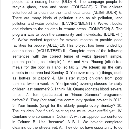
people at a nursing home. (OLD) 4. The campaign people to
recycle glass, cans and paper. (COURAGE) 5. The children
volunteered to clean up their and local area. (NEIGHBOUR) 6.
There are many kinds of pollution such as air pollution, land
pollution and water pollution. (ENVIRONMENT) 7. We’ve . books
and clothes to the children in remote areas. (DONATION) 8. The
program was to both the community and individuals. (BENEFIT)
9. We’ve worked together for several months to provide good
facilities for people (ABLE) 10. This project has been funded by
contributions. (VOLUNTEER) III. Complete each of the following
sentences with the correct tense of verbs (present simple,
present perfect, past simple) 1. Mr. and Mrs. Phuong (offer) free
meals for the poor in Hanoi so far. 2. We (clean) up the dirty
streets in our area last Sunday. 3. You ever (recycle) things, such
as bottles or paper? 4. My sister (tutor) children from poor
families twice a week. 5. You (provide) evening classes for sixty
children last summer? 6. I think Mr. Quang (donate) blood several
times. 7. Tom (participate) in “Green Summer” programme
before? 8. They (not start) the community garden project in 2012.
9. Your friends (sing) for the elderly people every Sunday? 10.
The children (not finish) painting the mural over graffiti yet. IV.
Combine one sentence in Column A with an appropriate sentence
in Column B. Use “because”. A B 1. We haven’t completed
cleaning up the streets yet. A. They do not have opportunity to go