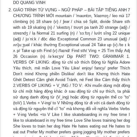
DO QUANG VINH
GIÁO TRÌNH TỪ VỰNG – NGỮ PHÁP – BÀI TẬP TIẾNG ANH 7
CHƯƠNG TRÌNH MỚI mountain / 'maʊntɪn, 'klaɪmɪŋ / leo núi 17
climbing (n) 18 share (v) / ʃeər / chia sẻ Split, divide Share sth
with sb 19 skating (n) / 'skeɪtɪŋ / trượt pa tanh 20 strange (adj) /
streɪndʒ / lạ Normal 21 surfing (n) / 'sɜːfɪŋ / lướt sĩng 22 unique
(adj) / jʊˈni:k / độc đáo Exceptional Common 23 unusual (adj) /
ʌn'ju:ʒuəl / khác thường Exceptional usual 24 Take up (v) /te ɪ k
ʌ p/ Take up sth Find (v) /faɪnd/ Find sth/ Ving + 25 Tìm thấy Adj
26 Occasion (n) /əˈkeɪʒn/ Dịp PART TWO: GRAMMAR 1.
VERBS OF LIKING: động từ chỉ sở thích Động từ Nghĩa Adore
Yêu thích, mê mẩn Love Yêu Like/ enjoy/ fancy/ prefer Thích
Don’t mind Khơng phiền Dislike/ don’t like Khơng thích Hate
Ghét Detest Căm ghét Avoid Tránh, né Feel like Cảm thấy thích
2.VERBS OF LIKING + V_ING / TO V: -Khi muốn dùng một động
từ chỉ một hàng động khác ở sau động từ chỉ sự thích, ta phải
sử dụng danh động từ (V_ing) hoặc động từ nguyên thể co “to”
(toV) 1.Verbs + V-ing/ to V Những động từ đi với cả danh động từ
và động từ nguyên thể cĩ “to” mà khơng đổi về nghĩa Verbs Verbs
+ V-ing Verbs +to V Like I like skateboarding in my free time I
like to skateboard in my free time Love She loves training her dog
She loves to train her dog Hate He hates eating out He hates to
eat out Prefer My mother prefers going jogging My mother prefers