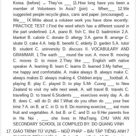
Korea. (before) → They’ve ___ 11.How long have you been a
member of Volunteers In Asia? (join) → When___ 12.We
suggested people recycle glass, cans and paper. (encouraged) →
We___ IX.Write about a voluteer work you have done recently:
PRACTICE TEST I.Find the word which has a different sound in
the part underlined. 1.A. piano B. fish C. like D. badminton 2.A.
blanket B. calorie C. donate D. allergy 3.A. game B. arrange C.
skate D. cake 4.A. help B. benefit C. elderly D. garden 5.A. tutor
B. student C. unirversity D. discuss II. VOCABULARY AND
GRAMMAR. 1.The earth ___ round the sun. A. move B. moving
C. moves D. to move 2.They like ___ English with native
speaker. A. learning B. learn C. learns D. learned 3.My father___
me happy and comfortable. A. make always B. always make C.
always makes D. always making 4. Children enjoy ___football. A.
playing B. play C. played D. to play 5.Mr .Cuong ___ to New
Zealand to visit my wife next week. A. will travel B. travels C.
travelling D. to travel 6.Students ___ exercises every day. A. do
B. does C. will do D. did 7.What do you often do ___ your free
time ? A. on B. at C. in D. to 8. Do morning exercise___ eat more
fruit and vegetables. A. but B. or C. and D. so 9.Her parents live
in Ha Noi , ___ she lives in NhaTrang. CHU VAN AN
SECONDARY SCHOOL 16 COMPILED BY: DO QUANG VINH
GIÁO TRÌNH TỪ VỰNG – NGỮ PHÁP – BÀI TẬP TIẾNG ANH 7