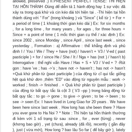
allowed, preserved .) II.PRESENT PERFECT TENSE: THÌ HIỆN
TẠI HỒN THÀNH -Dùng để diễn tả 1 hành động hay 1 sự việc đã
xảy ra trong quá khứ và cịn kéo dài tới hiện tại . -Thì hiện tại hồn
thành dùng với “ For” (trong khoảng ) và “Since” ( kể từ ) + For +
a period of time ( 1 khoảng thời gian kéo dài ) Ex: for six months
, for a long time , for many years , for ages , for three hours +
Since + a point of time ( 1 mốc thời gian cụ thể / xác định ) Ex:
since 2002 , since Monday , since April , since last week , since
yesterday , Formation : a) Affirmative : thể khẳng định và phủ
định I / You / We / They + have (not) / haven’t + V3 / V-ed ( past
pasticiple ) + for / since He / She / It / Nga + has (not ) / hasn’t b)
Interrogative : thể nghi vấn Have / Has + S + V3 / V-ed + ? -Rút
gọn : have ’ve ; has ->’s ; have not -> haven’t ; has not -> hasn’t
+Quá khứ phân từ (past participle ) của động từ cĩ qui tắc giống
hệt quá khứ đơn ,thêm “ED” vào động từ nguyên mẫu : work ->
worked ; finish -> finished . + Quá khứ phân từ (past participle )
của động từ bất quy tắc là cột 3 ( V3 –pp ) trong bảng động từ
bất quy tắc : to go -> gone ; to give -> given ; to be -> been ; to
see -> seen Ex: I have lived in Long Giao for 20 years . We have
been here since last week . How long has she been there ? Have
you ever gone to Ha Noi ? * Note : Thì hiện tại hồn thành thường
đi kèm với 1 số trạng từ sau :since , for , ever (từng) , never
(khơng bao giờ) , yet (chưa), already (đã rồi), recently ( gần đây
), just ( vừa mới), How long ? bao lâu So far ( đế bây giờ ), lately