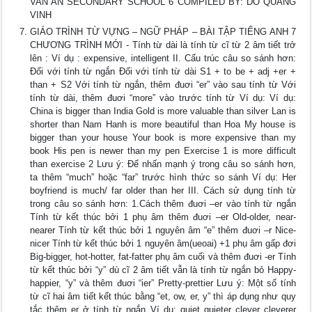
VAN AN SECONDARY SCHOOL 6 COMPILED BY: DO QUANG
VINH
GIÁO TRÌNH TỪ VỰNG – NGỮ PHÁP – BÀI TẬP TIẾNG ANH 7
CHƯƠNG TRÌNH MỚI - Tính từ dài là tính từ cĩ từ 2 âm tiết trở
lên : Ví dụ : expensive, intelligent II. Cấu trúc câu so sánh hơn:
Đối với tính từ ngắn Đối với tính từ dài S1 + to be + adj +er +
than + S2 Với tính từ ngắn, thêm đuơi “er” vào sau tính từ Với
tính từ dài, thêm đuơi “more” vào trước tính từ Ví dụ: Ví dụ:
China is bigger than India Gold is more valuable than silver Lan is
shorter than Nam Hanh is more beautiful than Hoa My house is
bigger than your house Your book is more expensive than my
book His pen is newer than my pen Exercise 1 is more difficult
than exercise 2 Lưu ý: Để nhấn mạnh ý trong câu so sánh hơn,
ta thêm “much” hoặc “far” trước hình thức so sánh Ví dụ: Her
boyfriend is much/ far older than her III. Cách sử dụng tính từ
trong câu so sánh hơn: 1.Cách thêm đuơi –er vào tính từ ngắn
Tính từ kết thúc bởi 1 phụ âm thêm đuơi –er Old-older, near-
nearer Tính từ kết thúc bởi 1 nguyên âm “e” thêm đuơi –r Nice-
nicer Tính từ kết thúc bởi 1 nguyên âm(ueoai) +1 phụ âm gấp đơi
Big-bigger, hot-hotter, fat-fatter phụ âm cuối và thêm đuơi -er Tính
từ kết thúc bởi “y” dù cĩ 2 âm tiết vẫn là tính từ ngắn bỏ Happy-
happier, “y” và thêm đuơi “ier” Pretty-prettier Lưu ý: Một số tính
từ cĩ hai âm tiết kết thúc bằng “et, ow, er, y” thì áp dụng như quy
tắc thêm er ở tính từ ngắn Ví dụ: quiet quieter clever cleverer