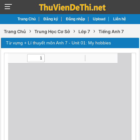
Trang Chủ
Đăng ký
Đăng nhập
Upload
Liên hệ
›
›
›
Trang Chủ
Trung Học Cơ Sở
Lớp 7
Tiếng Anh 7
Từ vựng + Lí thuyết môn Anh 7 - Unit 01: My hobbies