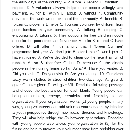
the early days of the country. A. custom B. legend C. tradition D.
religion 3. A volunteer always helps other people willingly and
payment. A. for B. within C. about D. without 4. Community
service is the work we do for the of the community. A. benefits B.
forces C. problems D.helps 5. You can volunteer by children from
poor families in your community. A. talking B. singing C.
encouraging D. tutoring 6. They coupons for free children noodle
soup for the poor since last November. A. offer B. offered C. have
offered D. will offer 7. It’s a pity that I “Green Summer”
programme last year. A. don’t join B. didn’t join C. won’t join D.
haven’t joined 8. We’ve decided to clean up the lake it is full of
rubbish. A. so B. therefore C. but D. because 9. the elderly
people in the nursing home so far, Julia? A. Have you visited B.
Did you visit C. Do you visit D. Are you visiting 10. Our class
away warm clothes to street children two days ago. A. give B.
gave C. have given D. will give VII. Read the following passage
and choose the best answer for each blank. Young people can
bring enthusiasm, energy, creativity and flexibility to an
organization. If your organization works (1) young people, in any
way, young volunteers can add value to your services by bringing
a youth perspective through new ideas, theories and knowledge.
They will also help bridge the (2) between generations. Engaging
with young people also allows your organization to (3) for the
future and help to prevent your volunteer base from shrinking over