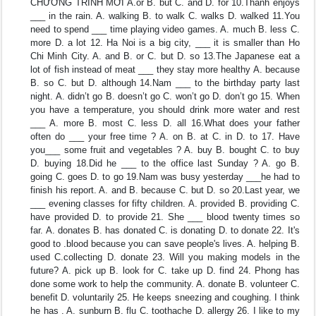
CHƯƠNG TRÌNH MỚI A.or B. but C. and D. for 10.Thanh enjoys
___ in the rain. A. walking B. to walk C. walks D. walked 11.You
need to spend ___ time playing video games. A. much B. less C.
more D. a lot 12. Ha Noi is a big city, ___ it is smaller than Ho
Chi Minh City. A. and B. or C. but D. so 13.The Japanese eat a
lot of fish instead of meat ___ they stay more healthy A. because
B. so C. but D. although 14.Nam ___ to the birthday party last
night. A. didn’t go B. doesn’t go C. won’t go D. don’t go 15. When
you have a temperature, you should drink more water and rest
___ A. more B. most C. less D. all 16.What does your father
often do ___ your free time ? A. on B. at C. in D. to 17. Have
you___ some fruit and vegetables ? A. buy B. bought C. to buy
D. buying 18.Did he ___ to the office last Sunday ? A. go B.
going C. goes D. to go 19.Nam was busy yesterday ___he had to
finish his report. A. and B. because C. but D. so 20.Last year, we
___ evening classes for fifty children. A. provided B. providing C.
have provided D. to provide 21. She ___ blood twenty times so
far. A. donates B. has donated C. is donating D. to donate 22. It's
good to .blood because you can save people's lives. A. helping B.
used C.collecting D. donate 23. Will you making models in the
future? A. pick up B. look for C. take up D. find 24. Phong has
done some work to help the community. A. donate B. volunteer C.
benefit D. voluntarily 25. He keeps sneezing and coughing. I think
he has . A. sunburn B. flu C. toothache D. allergy 26. I like to my