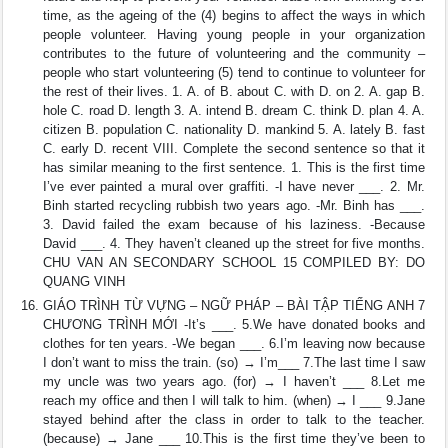
time, as the ageing of the (4) begins to affect the ways in which
people volunteer. Having young people in your organization
contributes to the future of volunteering and the community –
people who start volunteering (5) tend to continue to volunteer for
the rest of their lives. 1. A. of B. about C. with D. on 2. A. gap B.
hole C. road D. length 3. A. intend B. dream C. think D. plan 4. A.
citizen B. population C. nationality D. mankind 5. A. lately B. fast
C. early D. recent VIII. Complete the second sentence so that it
has similar meaning to the first sentence. 1. This is the first time
I’ve ever painted a mural over graffiti. -I have never ___. 2. Mr.
Binh started recycling rubbish two years ago. -Mr. Binh has ___.
3. David failed the exam because of his laziness. -Because
David ___. 4. They haven’t cleaned up the street for five months.
CHU VAN AN SECONDARY SCHOOL 15 COMPILED BY: DO
QUANG VINH
GIÁO TRÌNH TỪ VỰNG – NGỮ PHÁP – BÀI TẬP TIẾNG ANH 7
CHƯƠNG TRÌNH MỚI -It’s ___. 5.We have donated books and
clothes for ten years. -We began ___. 6.I’m leaving now because
I don’t want to miss the train. (so) → I’m___ 7.The last time I saw
my uncle was two years ago. (for) → I haven’t ___ 8.Let me
reach my office and then I will talk to him. (when) → I ___ 9.Jane
stayed behind after the class in order to talk to the teacher.
(because) → Jane ___ 10.This is the first time they’ve been to