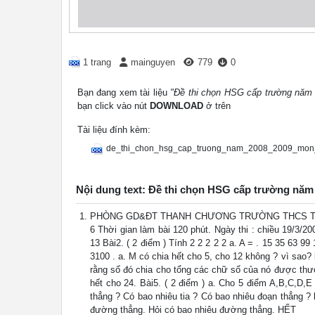
1 trang
mainguyen
779
0
Bạn đang xem tài liệu
"Đề thi chọn HSG cấp trường năm
bạn click vào nút
DOWNLOAD
ở trên
Tài liệu đính kèm:
de_thi_chon_hsg_cap_truong_nam_2008_2009_mon_
Nội dung text: Đề thi chọn HSG cấp trường nă
PHÒNG GD&ĐT THANH CHƯƠNG TRƯỜNG THCS TÔN
6 Thời gian làm bài 120 phút. Ngày thi : chiều 19/3/20
13 Bài2. ( 2 điểm ) Tính 2 2 2 2 2 a. A = . 15 35 63 99
3100 . a. M có chia hết cho 5, cho 12 không ? vì sao? 
rằng số đó chia cho tổng các chữ số của nó được thươ
hết cho 24. Bài5. ( 2 điểm ) a. Cho 5 điểm A,B,C,D,
thẳng ? Có bao nhiêu tia ? Có bao nhiêu đoạn thẳng ?
đường thẳng. Hỏi có bao nhiêu đường thẳng. HẾT