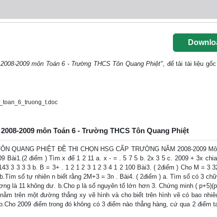
Downlo
 2008-2009 môn Toán 6 - Trường THCS Tôn Quang Phiệt"
, để tải tài liệu g
toan_6_truong_t.doc
m 2008-2009 môn Toán 6 - Trường THCS Tôn Quang Phiệt
 QUANG PHIỆT ĐỀ THI CHỌN HSG CẤP TRƯỜNG NĂM 2008-2009 Môn
09 Bài1.(2 điểm ) Tìm x để 1 2 11 a. x - = . 5 7 5 b. 2x 3 5 c. 2009 + 3x chi
 143 3 3 3 3 b. B = 3+ . 1 2 1 2 3 1 2 3 4 1 2 100 Bài3. ( 2điểm ) Cho M = 3 
b.Tìm số tự nhiên n biết rằng 2M+3 = 3n . Bài4. ( 2điểm ) a. Tìm số có 3 chữ
ng là 11 không dư. b.Cho p là số nguyên tố lớn hơn 3. Chứng minh ( p+5)(p
E nằm trên một đường thẳng xy vẽ hình và cho biết trên hình vẽ có bao nhi
 b.Cho 2009 điểm trong đó không có 3 điểm nào thẳng hàng, cứ qua 2 điểm t