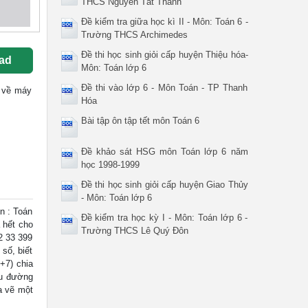
THCS Nguyễn Tất Thành
Đề kiểm tra giữa học kì II - Môn: Toán 6 -
Trường THCS Archimedes
Đề thi học sinh giỏi cấp huyện Thiệu hóa-
ad
Môn: Toán lớp 6
Đề thi vào lớp 6 - Môn Toán - TP Thanh
ốc về máy
Hóa
Bài tập ôn tập tết môn Toán 6
Đề khảo sát HSG môn Toán lớp 6 năm
học 1998-1999
Đề thi học sinh giỏi cấp huyện Giao Thủy
- Môn: Toán lớp 6
 : Toán
Đề kiểm tra học kỳ I - Môn: Toán lớp 6 -
a hết cho
Trường THCS Lê Quý Đôn
32 33 399
 số, biết
+7) chia
êu đường
a vẽ một