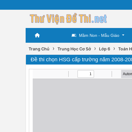
Mầm Non - Mẫu Giáo
›
›
›
Trang Chủ
Trung Học Cơ Sở
Lớp 6
Toán H
Đề thi chọn HSG cấp trường năm 2008-20