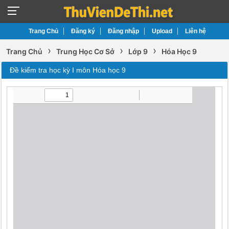
Trang Chủ
Đăng ký
Đăng nhập
Upload
Liên hệ
›
›
›
Trang Chủ
Trung Học Cơ Sở
Lớp 9
Hóa Học 9
Đề kiểm tra học kỳ I môn Hóa học 9