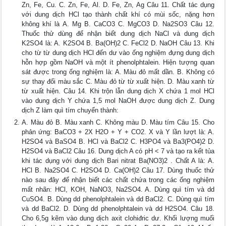
Zn, Fe, Cu. C. Zn, Fe, Al. D. Fe, Zn, Ag Câu 11. Chất tác dụng
với dung dịch HCl tạo thành chất khí có mùi sốc, nặng hơn
không khí là A. Mg B. CaCO3 C. MgCO3 D. Na2SO3 Câu 12.
Thuốc thử dùng để nhận biết dung dịch NaCl và dung dịch
K2SO4 là: A. K2SO4 B. Ba(OH)2 C. FeCl2 D. NaOH Câu 13. Khi
cho từ từ dung dịch HCl đến dư vào ống nghiệm đựng dung dịch
hỗn hợp gồm NaOH và một ít phenolphtalein. Hiện tượng quan
sát được trong ống nghiệm là: A. Màu đỏ mất dần. B. Không có
sự thay đổi màu sắc C. Màu đỏ từ từ xuất hiện. D. Màu xanh từ
từ xuất hiện. Câu 14. Khi trộn lẫn dung dịch X chứa 1 mol HCl
vào dung dịch Y chứa 1,5 mol NaOH được dung dịch Z. Dung
dịch Z làm quì tím chuyển thành:
A. Màu đỏ B. Màu xanh C. Không màu D. Màu tím Câu 15. Cho
phản ứng: BaCO3 + 2X H2O + Y + CO2. X và Y lần lượt là: A.
H2SO4 và BaSO4 B. HCl và BaCl2 C. H3PO4 và Ba3(PO4)2 D.
H2SO4 và BaCl2 Câu 16. Dung dịch A có pH < 7 và tạo ra kết tủa
khi tác dụng với dung dịch Bari nitrat Ba(NO3)2 . Chất A là: A.
HCl B. Na2SO4 C. H2SO4 D. Ca(OH)2 Câu 17. Dùng thuốc thử
nào sau đây để nhận biết các chất chứa trong các ống nghiệm
mất nhãn: HCl, KOH, NaNO3, Na2SO4. A. Dùng quì tím và dd
CuSO4. B. Dùng dd phenolphtalein và dd BaCl2. C. Dùng quì tím
và dd BaCl2. D. Dùng dd phenolphtalein và dd H2SO4. Câu 18.
Cho 6,5g kẽm vào dung dịch axit clohiđric dư. Khối lượng muối