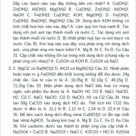
Dãy các bazơ nào sau đây không bền với nhiệt? A. Cu(OH)2;
Zn(OH)2; Al(OH)3; Mg(OH)2 B. Cu(OH)2; Zn(OH)2; Al(OH)3;
NaOH C. Fe(OH)3; Cu(OH)2; KOH; Mg(OH)2 D. Fe(OH)3;
Cu(OH)2; Ba(OH)2; Mg(OH)2 Câu 29. Dung dịch KOH không có
tính chất hoá học nào sau đây? A. Làm quỳ tím hoá xanh B. Tác
dụng với oxit axit tạo thành muối và nước C. Tác dụng với axit
tạo thành muối và nước D. Bị nhiệt phân huỷ tạo ra oxit bazơ và
nước Câu 30. Kim loại nào sau đây vừa phản ứng với dung dịch
axit, vừa phản ứng với bazơ kiềm? A. Mg B. Al C. Fe D. Cu Câu
31. Cặp chất nào không tồn tại trong một dung dịch (chúng xảy ra
phản ứng với nhau)? A. CuSO4 và KOH B. CuSO4 và NaCl
C. MgCl2 và Ba(NO3)2 D. AlCl3 và Mg(NO3)2 Câu 32. Nhiệt phân
hoàn toàn m g Fe(OH)3 đến khối lượng không đổi thu được 24g
chất rắn. Giá trị của m là: A. 16,05g B. 32,10g C. 48,15g D.
72,25g Câu 33. Điện phân dung dịch NaCl bão hoà có màng
ngăn, sản phẩm thu được là: A. NaOH, H2, Cl2 B. NaCl, NaClO,
H2, Cl2 C. NaCl, NaClO, Cl2 D. NaClO, H2 và Cl2 Câu 34. Hòa
tan 50g CaCO3 vào dung dịch HCl dư. Thể tích khí CO2 thu
được ở đktc là: A. 11,2 lít B. 1,12 lít C. 2,24 lít D. 22,4 lít Câu
35. Để làm sạch dung dịch đồng nitrat Cu(NO3)2 có lẫn tạp chất
bạc nitrat AgNO3. Ta dùng kim loại: A. Mg B. Cu C. Fe D. Au Câu
36. Khí cacbonic được tạo thành từ phản ứng của cặp chất A.
Na2SO4 + CuCl2 B. Na2SO3 + NaCl C. K2CO3 + HCl D. K2SO4