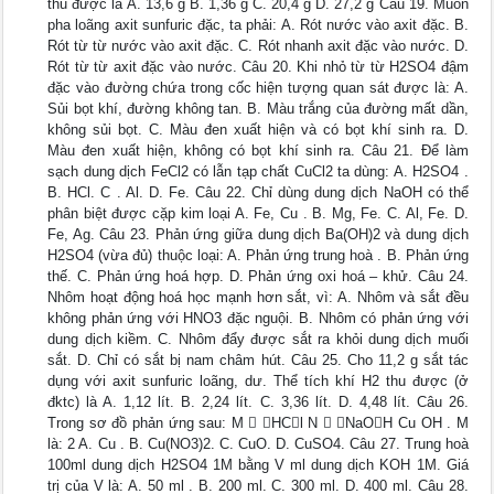
thu được là A. 13,6 g B. 1,36 g C. 20,4 g D. 27,2 g Câu 19. Muốn
pha loãng axit sunfuric đặc, ta phải: A. Rót nước vào axit đặc. B.
Rót từ từ nước vào axit đặc. C. Rót nhanh axit đặc vào nước. D.
Rót từ từ axit đặc vào nước. Câu 20. Khi nhỏ từ từ H2SO4 đậm
đặc vào đường chứa trong cốc hiện tượng quan sát được là: A.
Sủi bọt khí, đường không tan. B. Màu trắng của đường mất dần,
không sủi bọt. C. Màu đen xuất hiện và có bọt khí sinh ra. D.
Màu đen xuất hiện, không có bọt khí sinh ra. Câu 21. Để làm
sạch dung dịch FeCl2 có lẫn tạp chất CuCl2 ta dùng: A. H2SO4 .
B. HCl. C . Al. D. Fe. Câu 22. Chỉ dùng dung dịch NaOH có thể
phân biệt được cặp kim loại A. Fe, Cu . B. Mg, Fe. C. Al, Fe. D.
Fe, Ag. Câu 23. Phản ứng giữa dung dịch Ba(OH)2 và dung dịch
H2SO4 (vừa đủ) thuộc loại: A. Phản ứng trung hoà . B. Phản ứng
thế. C. Phản ứng hoá hợp. D. Phản ứng oxi hoá – khử. Câu 24.
Nhôm hoạt động hoá học mạnh hơn sắt, vì: A. Nhôm và sắt đều
không phản ứng với HNO3 đặc nguội. B. Nhôm có phản ứng với
dung dịch kiềm. C. Nhôm đẩy được sắt ra khỏi dung dịch muối
sắt. D. Chỉ có sắt bị nam châm hút. Câu 25. Cho 11,2 g sắt tác
dụng với axit sunfuric loãng, dư. Thể tích khí H2 thu được (ở
đktc) là A. 1,12 lít. B. 2,24 lít. C. 3,36 lít. D. 4,48 lít. Câu 26.
Trong sơ đồ phản ứng sau: M  HCl N  NaOH Cu OH . M
là: 2 A. Cu . B. Cu(NO3)2. C. CuO. D. CuSO4. Câu 27. Trung hoà
100ml dung dịch H2SO4 1M bằng V ml dung dịch KOH 1M. Giá
trị của V là: A. 50 ml . B. 200 ml. C. 300 ml. D. 400 ml. Câu 28.