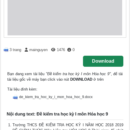
3 trang
mainguyen
1476
0
Download
Bạn đang xem tài liệu
"Đề kiểm tra học kỳ I môn Hóa học 9"
, để tải
tài liệu gốc về máy bạn click vào nút
DOWNLOAD
ở trên
Tài liệu đính kèm:
de_kiem_tra_hoc_ky_i_mon_hoa_hoc_9.docx
Nội dung text: Đề kiểm tra học kỳ I môn Hóa học 9
Trường THCS ĐỀ KIỂM TRA HỌC KỲ I NĂM HỌC 2018 2019