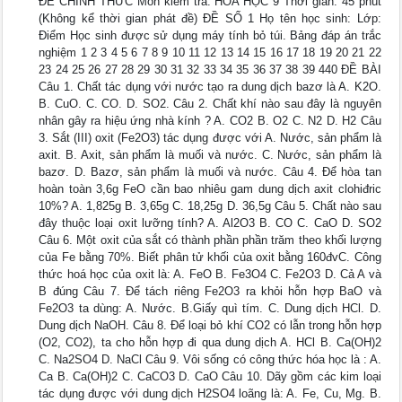
ĐỀ CHÍNH THỨC Môn kiểm tra: HÓA HỌC 9 Thời gian: 45 phút
(Không kể thời gian phát đề) ĐỀ SỐ 1 Họ tên học sinh: Lớp:
Điểm Học sinh được sử dụng máy tính bỏ túi. Bảng đáp án trắc
nghiệm 1 2 3 4 5 6 7 8 9 10 11 12 13 14 15 16 17 18 19 20 21 22
23 24 25 26 27 28 29 30 31 32 33 34 35 36 37 38 39 440 ĐỀ BÀI
Câu 1. Chất tác dụng với nước tạo ra dung dịch bazơ là A. K2O.
B. CuO. C. CO. D. SO2. Câu 2. Chất khí nào sau đây là nguyên
nhân gây ra hiệu ứng nhà kính ? A. CO2 B. O2 C. N2 D. H2 Câu
3. Sắt (III) oxit (Fe2O3) tác dụng được với A. Nước, sản phẩm là
axit. B. Axit, sản phẩm là muối và nước. C. Nước, sản phẩm là
bazơ. D. Bazơ, sản phẩm là muối và nước. Câu 4. Để hòa tan
hoàn toàn 3,6g FeO cần bao nhiêu gam dung dịch axit clohiđric
10%? A. 1,825g B. 3,65g C. 18,25g D. 36,5g Câu 5. Chất nào sau
đây thuộc loại oxit lưỡng tính? A. Al2O3 B. CO C. CaO D. SO2
Câu 6. Một oxit của sắt có thành phần phần trăm theo khối lượng
của Fe bằng 70%. Biết phân tử khối của oxit bằng 160đvC. Công
thức hoá học của oxit là: A. FeO B. Fe3O4 C. Fe2O3 D. Cả A và
B đúng Câu 7. Để tách riêng Fe2O3 ra khỏi hỗn hợp BaO và
Fe2O3 ta dùng: A. Nước. B.Giấy quì tím. C. Dung dịch HCl. D.
Dung dịch NaOH. Câu 8. Để loại bỏ khí CO2 có lẫn trong hỗn hợp
(O2, CO2), ta cho hỗn hợp đi qua dung dịch A. HCl B. Ca(OH)2
C. Na2SO4 D. NaCl Câu 9. Vôi sống có công thức hóa học là : A.
Ca B. Ca(OH)2 C. CaCO3 D. CaO Câu 10. Dãy gồm các kim loại
tác dụng được với dung dịch H2SO4 loãng là: A. Fe, Cu, Mg. B.