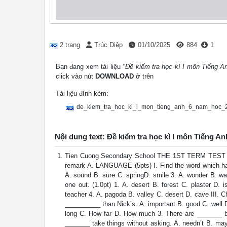
2 trang
Trúc Diệp
01/10/2025
884
1
Bạn đang xem tài liệu
"Đề kiểm tra học kì I môn Tiếng 
click vào nút
DOWNLOAD
ở trên
Tài liệu đính kèm:
de_kiem_tra_hoc_ki_i_mon_tieng_anh_6_nam_hoc_
Nội dung text: Đề kiểm tra học kì I môn Tiếng
Tien Cuong Secondary School THE 1ST TERM TEST - 
remark A. LANGUAGE (5pts) I. Find the word which has a
A. sound B. sure C. springD. smile 3. A. wonder B. wat
one out. (1.0pt) 1. A. desert B. forest C. plaster D. 
teacher 4. A. pagoda B. valley C. desert D. cave III. 
__________ than Nick’s. A. important B. good C. well 
long C. How far D. How much 3. There are _______ bu
_______ take things without asking. A. needn’t B. may