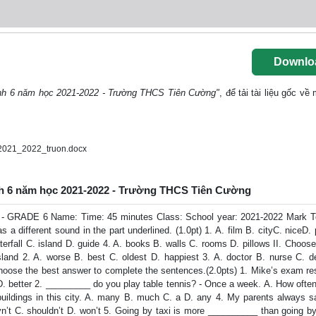
Downlo
Anh 6 năm học 2021-2022 - Trường THCS Tiên Cường"
, để tải tài liệu gốc về
2021_2022_truon.docx
 Anh 6 năm học 2021-2022 - Trường THCS Tiên Cường
GRADE 6 Name: Time: 45 minutes Class: School year: 2021-2022 Mark T
 different sound in the part underlined. (1.0pt) 1. A. film B. cityC. niceD. 
erfall C. island D. guide 4. A. books B. walls C. rooms D. pillows II. Choos
island 2. A. worse B. best C. oldest D. happiest 3. A. doctor B. nurse C. d
Choose the best answer to complete the sentences.(2.0pts) 1. Mike’s exam re
D. better 2. _________ do you play table tennis? - Once a week. A. How ofte
ildings in this city. A. many B. much C. a D. any 4. My parents always sa
n’t C. shouldn’t D. won’t 5. Going by taxi is more __________ than going by