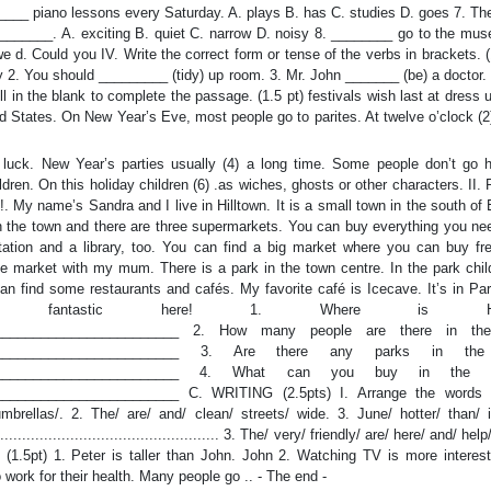
____ piano lessons every Saturday. A. plays B. has C. studies D. goes 7. The
_________. A. exciting B. quiet C. narrow D. noisy 8. ________ go to the mus
 d. Could you IV. Write the correct form or tense of the verbs in brackets. (
 2. You should _________ (tidy) up room. 3. Mr. John _______ (be) a doctor. 
in the blank to complete the passage. (1.5 pt) festivals wish last at dress 
ited States. On New Year’s Eve, most people go to parites. At twelve o’clock (2)
od luck. New Year’s parties usually (4) a long time. Some people don’t go 
ldren. On this holiday children (6) .as wiches, ghosts or other characters. II.
. My name’s Sandra and I live in Hilltown. It is a small town in the south of
n the town and there are three supermarkets. You can buy everything you nee
tation and a library, too. You can find a big market where you can buy fres
the market with my mum. There is a park in the town centre. In the park chil
an find some restaurants and cafés. My favorite café is Icecave. It’s in Par
antastic here! 1. Where is Hillt
__________________________ 2. How many people are there in th
____________________________ 3. Are there any parks in th
_____________________________ 4. What can you buy in the 
_______________________ C. WRITING (2.5pts) I. Arrange the words i
mbrellas/. 2. The/ are/ and/ clean/ streets/ wide. 3. June/ hotter/ than/ 
.......................................................... 3. The/ very/ friendly/ are/ here/ and/ he
 (1.5pt) 1. Peter is taller than John. John 2. Watching TV is more interest
work for their health. Many people go .. - The end -