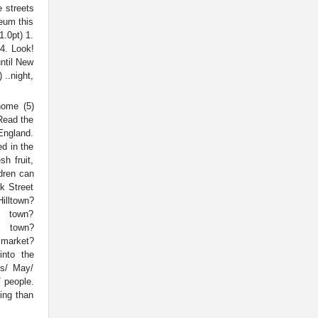
 streets
eum this
1.0pt) 1.
4. Look!
until New
 ..night,
home (5)
 Read the
 England.
d in the
h fruit,
dren can
k Street
own?
e town?
e town?
market?
nto the
is/ May/
lp/ people.
ing than