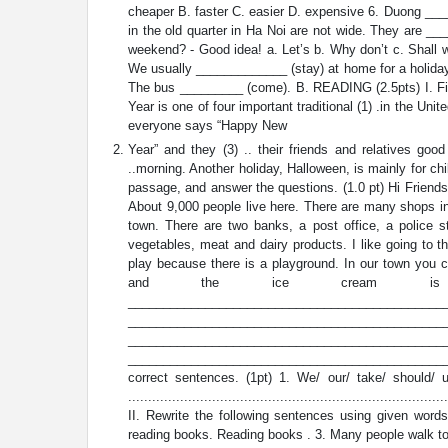
cheaper B. faster C. easier D. expensive 6. Duong ___
in the old quarter in Ha Noi are not wide. They are _
weekend? - Good idea! a. Let’s b. Why don’t c. Shall we
We usually _____________ (stay) at home for a holiday
The bus _________ (come). B. READING (2.5pts) I. Fill 
Year is one of four important traditional (1) .in the Un
everyone says “Happy New
Year” and they (3) .. their friends and relatives go
..morning. Another holiday, Halloween, is mainly for chi
passage, and answer the questions. (1.0 pt) Hi Friends!
About 9,000 people live here. There are many shops i
town. There are two banks, a post office, a police s
vegetables, meat and dairy products. I like going to 
play because there is a playground. In our town you c
and the ice cream is f
___________________________________________
_________________________________________
________________________________________
______________________________________________
correct sentences. (1pt) 1. We/ our/ take/ should/ u
........................................................................
II. Rewrite the following sentences using given words
reading books. Reading books . 3. Many people walk to 