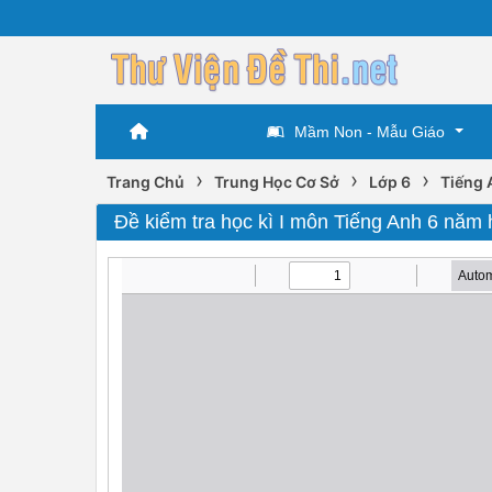
Mầm Non - Mẫu Giáo
›
›
›
Trang Chủ
Trung Học Cơ Sở
Lớp 6
Tiếng 
Đề kiểm tra học kì I môn Tiếng Anh 6 nă