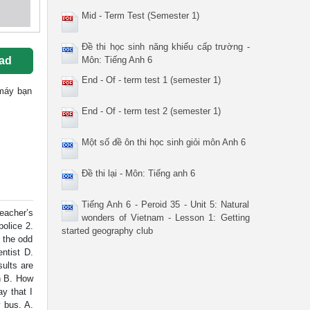
Mid - Term Test (Semester 1)
Đề thi học sinh năng khiếu cấp trường -
ad
Môn: Tiếng Anh 6
End - Of - term test 1 (semester 1)
 máy bạn
End - Of - term test 2 (semester 1)
Một số đề ôn thi học sinh giỏi môn Anh 6
Đề thi lại - Môn: Tiếng anh 6
Tiếng Anh 6 - Peroid 35 - Unit 5: Natural
eacher’s
wonders of Vietnam - Lesson 1: Getting
police 2.
started geography club
e the odd
entist D.
sults are
n B. How
y that I
 bus. A.