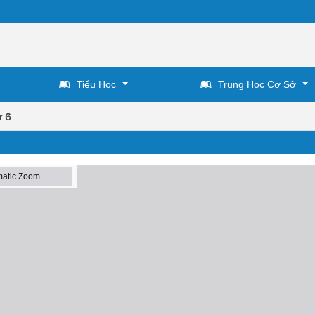
Tiểu Học
Trung Học Cơ Sở
ử 6