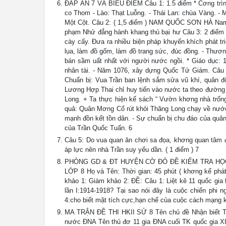
ĐÁP ÁN 7 VÀ BIỂU ĐIỂM Câu 1: 1.5 điểm * Cơng trình
co Thom - Lào: Thạt Luỗng. - Thái Lan: chùa Vàng. -
Một Cột. Câu 2: ( 1,5 điểm ) NAM QUỐC SƠN HÀ Nam qu
phạm Nhử đẳng hành khang thủ bại hư Câu 3: 2 điểm *
cày cấy. Đưa ra nhiều biện pháp khuyến khích phát tr
lụa, làm đồ gốm, làm đồ trang sức, đúc đồng. - Thư
bán sầm uất nhất với người nước ngồi. * Giáo dục: 
nhân tài. - Năm 1076, xây dựng Quốc Tử Giám. Câu 4
Chuẩn bị: Vua Trần ban lệnh sắm sửa vũ khí, quân độ
Lương Hợp Thai chỉ huy tiến vào nước ta theo đường 
Long. + Ta thực hiện kế sách “ Vườn khơng nhà trốn
quả: Quân Mơng Cổ rút khỏi Thăng Long chạy về nước.
mạnh đồn kết tồn dân. - Sự chuẩn bị chu đáo của quân d
của Trần Quốc Tuấn. 6
Câu 5: Do vua quan ăn chơi sa đọa, khơng quan tâm đế
áp lực nên nhà Trần suy yếu dần. ( 1 điểm ) 7
PHÒNG GD & ĐT HUYỆN CỜ ĐỎ ĐỀ KIỂM TRA HỌC 
LỚP 8 Họ và Tên: Thời gian: 45 phút ( khơng kể ph
khảo 1: Giám khảo 2: ĐỀ: Câu 1: Liệt kê 11 quốc gia 
lần I:1914-1918? Tại sao nói đây là cuộc chiến phi 
4:cho biết mặt tích cực,hạn chế của cuộc cách mạng k
MA TRẬN ĐỀ THI HKII SỬ 8 Tên chủ đề Nhận biết Th
nước ĐNA Tên thủ đơ 11 gia ĐNA cuối TK quốc gia XIX