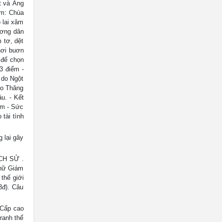
t và Ăng
am: Chùa
 lai xâm
nơng dân
 tơ, dệt
nơi buơn
 để chọn
3 điểm -
 do Ngột
ào Thăng
u. - Kết
ểm - Sức
 tài tình
 lại gây
CH SỬ .
chữ Giám
thế giới
3đ). Câu
 Cấp cao
ranh thế