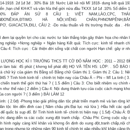
914-1918. 2đ 1đ 3đ . 30% Bài 18: Nước Liệt kê nội Mĩ 1818- dung kết quả 19
riển ,hạn chế KH-KT và văn hĩa thế giới nửa đầu TKXX 1đ 1đ .10% Số diểm 1
0% ĐÁP ÁN SỬ 8 CÂU 1: VIỆT NAM,LÀO,CPC, THÁI
ASIA,INĐƠNÊXIA,ĐTIMO. HÀ NỘI,VIÊNG CHĂN,PHNƠMPÊNH,BĂ
ACACTA,ĐILI, CÂU 2: -Do mâu thuẩn về thị trường thuộc địa . -Hìn
hỉ đem lại quyền lợi cho các nước tư bản thắng trận.gây thảm họa cho nhân l
ng nghiệp +Nơng nghiệp + Ngân hàng Kết quả: Tích cực: kinh tế nhanh ch
 Câu 4: Tích cực : Cải thiện đời sống vật chất con người Hạn chế: gây ơ n
LƯỢNG HỌC KÌ I TRƯỜNG THCS TT CỜ ĐỎ NĂM HỌC : 2011 – 2012 
 làm bài: 45 phút ( khơng kể phát đề) HỌ VÀ TÊN HS: LỚP: . SỐ BÁO 
và chữ ký của giám thị Bằng số Bằng chữ Giám thị 1: Giám thị 2: Câu 1: N
5 ? Tình hình kinh tế - chính trị hiện nay của Châu Á – Phi – Mĩ La tinh ( 3
hiến tranh thế giới thứ hai ? ( 1.5 điểm ) Câu 3: Cho biết nhiệm vụ chính 
iển như thế nào ( 2 điểm ) Câu 4: Nội dung thành tựu của cuộc cách mạng kho
của con người ? ( 3 điểm ) BÀI LÀM 12
h: ( 2.0đ) -Phong trào giải phĩng dân tộc phát triển mạnh mẻ và lan rộng kh
ân tộc lên đến đỉnh cao ( Năm châu phi.Đại lục núi lửa ) -Hầu hết các quố
ế quốc bị sụp đổ. B/ Tình hình kinh tế- chính trị hiện nay ( 1.5đ) -Châu Á:
ớc đang diễn ra các cuộc xung đột tranh chấp. -Châu Phi: Cơng cuộc xây 
ình hình ngày càng khĩ khăn và khơng ổn định do xung đột,tranh chấp,nội c
quan trọng nhưng từ những năm 90 kinh tế chính trị gặp nhiều khĩ khăn căng t