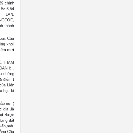
39 chính
.5đ 6,5đ
 LAN,
NGCƠC,
h thành
oại. Câu
ĩng khơi
hiểm mơi
ĐỀ THAM
DANH: .
êu những
.5 điểm )
của Liên
a học kĩ
ắp nơi (
c gia đả
 Đạt được
dựng đất
hiến,mâu
hẳng Câu