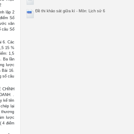
2
Đề thi khảo sát giữa kì - Môn: Lịch sử 6
nh lập 2
 điểm Số
nước văn
ố câu Số
i 6. Các
1,5 15 %
iểm: 1,5
. Ba lần
ơng lược
 Bài 16.
g số câu
Ề CHÍNH
DANH: .
y kể tên
chép lại
, thương
xâm lược
( 4 điểm