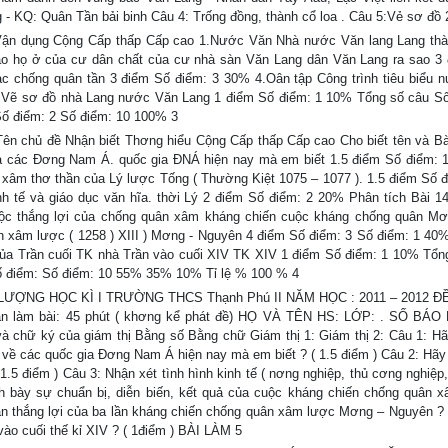
 - KQ: Quân Tần bải binh Câu 4: Trống đồng, thành cổ loa . Câu 5:Vẻ sơ đồ 
ận dụng Cộng Cấp thấp Cấp cao 1.Nước Văn Nhà nước Văn lang Lang thà
ao họ ở của cư dân chất của cư nhà sàn Văn Lang dân Văn Lang ra sao 3
c chống quân tần 3 điểm Số điểm: 3 30% 4.Oân tập Công trình tiêu biểu 
 Vẽ sơ đồ nhà Lang nước Văn Lang 1 điểm Số điểm: 1 10% Tổng số câu S
Số điểm: 2 Số điểm: 10 100% 3
chủ đề Nhận biết Thơng hiểu Cộng Cấp thấp Cấp cao Cho biết tên và Bà
của các Đơng Nam Á. quốc gia ĐNÁ hiện nay mà em biết 1.5 điểm Số điểm: 
 xâm thơ thần của Lý lược Tống ( Thường Kiệt 1075 – 1077 ). 1.5 điểm Số đ
nh tế và giáo dục văn hĩa. thời Lý 2 điểm Số điểm: 2 20% Phân tích Bài 14
uộc thắng lợi của chống quân xâm kháng chiến cuộc kháng chống quân M
 xâm lược ( 1258 ) XIII ) Mơng - Nguyên 4 điểm Số điểm: 3 Số điểm: 1 40%
ủa Trần cuối TK nhà Trần vào cuối XIV TK XIV 1 điểm Số điểm: 1 10% Tổn
số điểm: Số điểm: 10 55% 35% 10% Tỉ lệ % 100 % 4
ỢNG HỌC KÌ I TRƯỜNG THCS Thạnh Phú II NĂM HỌC : 2011 – 2012 Đ
 làm bài: 45 phút ( khơng kể phát đề) HỌ VÀ TÊN HS: LỚP: . SỐ BÁO 
và chữ ký của giám thị Bằng số Bằng chữ Giám thị 1: Giám thị 2: Câu 1: Hã
nh về các quốc gia Đơng Nam Á hiện nay mà em biết ? ( 1.5 điểm ) Câu 2: Hãy 
1.5 điểm ) Câu 3: Nhận xét tình hình kinh tế ( nơng nghiệp, thủ cơng nghiệp
ình bày sự chuẩn bị, diễn biến, kết quả của cuộc kháng chiến chống quân 
ân thắng lợi của ba lần kháng chiến chống quân xâm lược Mơng – Nguyên ? 
vào cuối thế kỉ XIV ? ( 1điểm ) BÀI LÀM 5