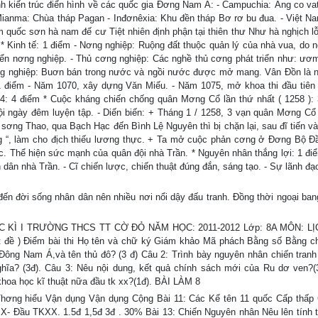
 kiến trúc điển hình về các quốc gia Đơng Nam Á: - Campuchia: Ăng co va
 Mianma: Chùa tháp Pagan - Inđơnêxia: Khu đền tháp Bơ rơ bu đua. - Việt N
ốc sơn hà nam đế cư Tiệt nhiên định phận tại thiên thư Như hà nghịch lỗ
 Kinh tế: 1 điểm - Nơng nghiệp: Ruộng đất thuộc quản lý của nhà vua, do 
iển nơng nghiệp. - Thủ cơng nghiệp: Các nghề thủ cơng phát triển như: ươm
ơng nghiệp: Buơn bán trong nước và ngồi nước được mở mang. Vân Đồn là 
1 điểm - Năm 1070, xây dựng Văn Miếu. - Năm 1075, mở khoa thi đầu tiên
: 4 điểm * Cuộc kháng chiến chống quân Mơng Cổ lần thứ nhất ( 1258 ): 
i ngày đêm luyện tập. - Diến biến: + Tháng 1 / 1258, 3 vạn quân Mơng Cổ
sơng Thao, qua Bạch Hạc đến Bình Lệ Nguyên thì bị chặn lại, sau đĩ tiến v
g “, làm cho địch thiếu lương thực. + Ta mở cuộc phản cơng ở Đơng Bộ Đầ
 Thể hiện sức mạnh của quân đội nhà Trần. * Nguyên nhân thắng lợi: 1 đi
ân nhà Trần. - Cĩ chiến lược, chiến thuật đúng đắn, sáng tạo. - Sự lãnh đạo
n đời sống nhân dân nên nhiều nơi nổi dậy đấu tranh. Đồng thời ngoại bang
KÌ I TRƯỜNG THCS TT CỜ ĐỎ NĂM HỌC: 2011-2012 Lớp: 8A MÔN: LỊ
át đề ) Điểm bài thi Họ tên và chữ ký Giám khảo Mã phách Bằng số Bằng 
Đông Nam Á,và tên thủ đô? (3 đ) Câu 2: Trình bày nguyên nhân chiến tranh 
nghĩa? (3đ). Câu 3: Nêu nội dung, kết quả chính sách mới của Ru dơ ven?(
hoa học kĩ thuật nữa đầu tk xx?(1đ). BÀI LÀM 8
ơng hiểu Vận dụng Vận dụng Cộng Bài 11: Các Kể tên 11 quốc Cấp thấp
- Đầu TKXX. 1.5đ 1,5đ 3đ . 30% Bài 13: Chiến Nguyên nhân Nêu lên tính t