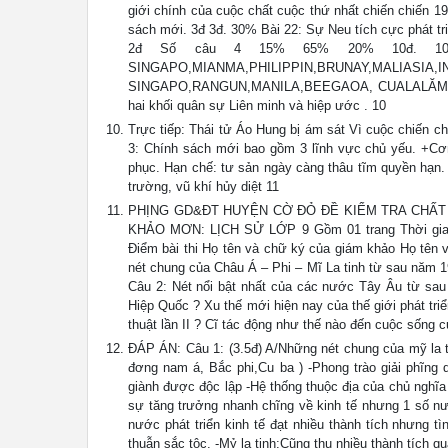
giới chính của cuộc chất cuộc thứ nhất chiến chiến 1
sách mới. 3đ 3đ. 30% Bài 22: Sự Neu tích cực phát t
2đ Số câu 4 15% 65% 20% 10đ. 10
SINGAPO,MIANMA,PHILIPPIN,BRUNAY,MALI
SINGAPO,RANGUN,MANILA,BEEGAOA, CUALALĂMPƠ, GI
hai khối quân sự Liên minh và hiệp ước . 10
Trực tiếp: Thái tử Áo Hung bị ám sát Vì cuộc chiến c
3: Chính sách mới bao gồm 3 lĩnh vực chủ yếu. +Cơ
phục. Hạn chế: tư sản ngày càng thâu tĩm quyền hạn.
trường, vũ khí hủy diệt 11
PHỊNG GD&ĐT HUYỆN CỜ ĐỎ ĐỀ KIỂM TRA CHẤT 
KHẢO MƠN: LỊCH SỬ LỚP 9 Gồm 01 trang Thời gian
Điểm bài thi Họ tên và chữ ký của giám khảo Họ tên 
nét chung của Châu Á – Phi – Mĩ La tinh từ sau năm 194
Câu 2: Nét nổi bật nhất của các nước Tây Âu từ sau c
Hiệp Quốc ? Xu thế mới hiện nay của thế giới phát tr
thuật lần II ? Cĩ tác động như thế nào đến cuộc sống 
ĐÁP ÁN: Câu 1: (3.5đ) A/Những nét chung của mỹ la tin
đơng nam á, Bắc phi,Cu ba ) -Phong trào giải phĩng d
giành được độc lập -Hệ thống thuộc địa của chủ nghĩa đ
sự tăng trưởng nhanh chĩng về kinh tế nhưng 1 số nư
nước phát triển kinh tế đạt nhiều thành tích nhưng t
thuẫn sắc tộc. -Mỷ la tinh:Cũng thu nhiều thành tích 