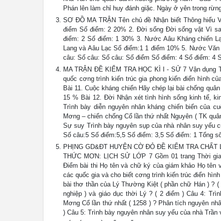
Phán lên làm chỉ huy đánh giặc. Ngày ở yên trong rừng
SƠ ĐỒ MA TRẬN Tên chủ đề Nhận biết Thông hiểu V
điểm Số điểm: 2 20% 2. Đời sống Đời sống vật Vì s
điểm: 2 Số điểm: 1 30% 3. Nước Aâu Kháng chiến Lạ
Lang và Aâu Lạc Số điểm:1 1 điểm 10% 5. Nước Văn
câu: Số câu: Số câu: Số điểm Số điểm: 4 Số điểm: 4 
MA TRẬN ĐỀ KIỂM TRA HỌC KÌ I - SỬ 7 Vận dụng Tên 
quốc cơng trình kiến trúc gia phong kiến điển hình 
Bài 11. Cuộc kháng chiến Hãy chép lại bài chống quân
15 % Bài 12. Đời Nhận xét tình hình sống kinh tế, ki
Trình bày diễn nguyên nhân kháng chiến biến của c
Mơng – chiến chống Cổ lần thứ nhất Nguyên ( TK quân
Sự suy Trình bày nguyên sụp của nhà nhân suy yếu c
Số câu:5 Số điểm:5,5 Số điểm: 3,5 Số điểm: 1 Tổng 
PHỊNG GD&ĐT HUYỆN CỜ ĐỎ ĐỀ KIỂM TRA CHẤT LƯ
THỨC MƠN: LỊCH SỬ LỚP 7 Gồm 01 trang Thời gian
Điểm bài thi Họ tên và chữ ký của giám khảo Họ tên 
các quốc gia và cho biết cơng trình kiến trúc điển hì
bài thơ thần của Lý Thường Kiệt ( phần chữ Hán ) ? ( 
nghiệp ) và giáo dục thời Lý ? ( 2 điểm ) Câu 4: Tr
Mơng Cổ lần thứ nhất ( 1258 ) ? Phân tích nguyên nh
) Câu 5: Trình bày nguyên nhân suy yếu của nhà Trần 