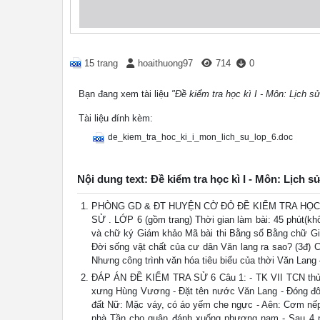
15 trang
hoaithuong97
714
0
Bạn đang xem tài liệu
"Đề kiểm tra học kì I - Môn: Lịch sử
Tài liệu đính kèm:
de_kiem_tra_hoc_ki_i_mon_lich_su_lop_6.doc
Nội dung text: Đề kiểm tra học kì I - Môn: Lịch s
PHÒNG GD & ĐT HUYỆN CỜ ĐỎ ĐỀ KIỂM TRA HỌC KÌ
SỬ . LỚP 6 (gồm trang) Thời gian làm bài: 45 phút(khô
và chữ ký Giám khảo Mã bài thi Bằng số Bằng chữ Gi
Đời sống vật chất của cư dân Văn lang ra sao? (3đ) 
Nhưng công trình văn hóa tiêu biểu của thời Văn Lan
ĐÁP ÁN ĐỀ KIỂM TRA SỬ 6 Câu 1: - TK VII TCN thủ lĩ
xưng Hùng Vương - Đặt tên nước Văn Lang - Đóng đô:
đất Nữ: Mặc váy, có áo yếm che ngực - Aên: Cơm nếp, 
nhà Tần cho quân đánh xuống phương nam - Sau 4 n