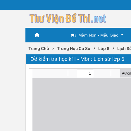
Mầm Non - Mẫu Giáo
›
›
›
Trang Chủ
Trung Học Cơ Sở
Lớp 6
Lịch S
Đề kiểm tra học kì I - Môn: Lịch sử lớp 6