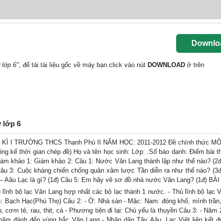
Downlo
 lớp 6"
, để tải tài liệu gốc về máy bạn click vào nút
DOWNLOAD
ở trên
ử lớp 6
 I TRƯỜNG THCS Thạnh Phú II NĂM HỌC: 2011-2012 Đề chính thức MÔ
ng kể thời gian chép đề) Họ và tên học sinh: Lớp: .Số báo danh: Điểm bài th
ám khảo 1: Giám khảo 2: Câu 1: Nước Văn Lang thành lập như thế nào? (2đ
Câu 3: Cuộc kháng chiến chống quân xâm lược Tần diễn ra như thế nào? (3đ
g – Aâu Lạc là gì? (1đ) Câu 5: Em hãy vẽ sơ đồ nhà nước Văn Lang? (1đ) BÀ
nh bộ lạc Văn Lang hợp nhất các bộ lạc thành 1 nước. - Thủ lĩnh bộ lạc 
 Bạch Hạc(Phú Thọ) Câu 2: - Ở: Nhà sàn - Mặc: Nam: đóng khố, mình trần,
cơm tẻ, rau, thịt, cá - Phương tiện đi lại: Chủ yếu là thuyền Câu 3: - Năm
ăm đánh đến vùng bắc Văn Lang - Nhân dân Tây Aâu, Lạc Việt liên kết 