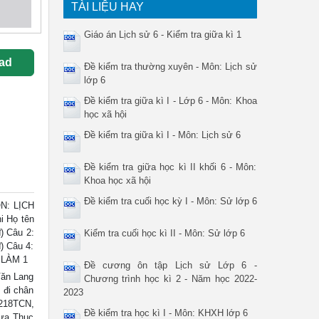
TÀI LIỆU HAY
Giáo án Lịch sử 6 - Kiểm tra giữa kì 1
ad
Đề kiểm tra thường xuyên - Môn: Lịch sử
lớp 6
Đề kiểm tra giữa kì I - Lớp 6 - Môn: Khoa
học xã hội
Đề kiểm tra giữa kì I - Môn: Lịch sử 6
Đề kiểm tra giữa học kì II khối 6 - Môn:
Khoa học xã hội
Đề kiểm tra cuối học kỳ I - Môn: Sử lớp 6
N: LỊCH
i Họ tên
) Câu 2:
Kiểm tra cuối học kì II - Môn: Sử lớp 6
) Câu 4:
I LÀM 1
Đề cương ôn tập Lịch sử Lớp 6 -
Văn Lang
Chương trình học kì 2 - Năm học 2022-
 đi chân
2023
 218TCN,
Đề kiểm tra học kì I - Môn: KHXH lớp 6
đưa Thục