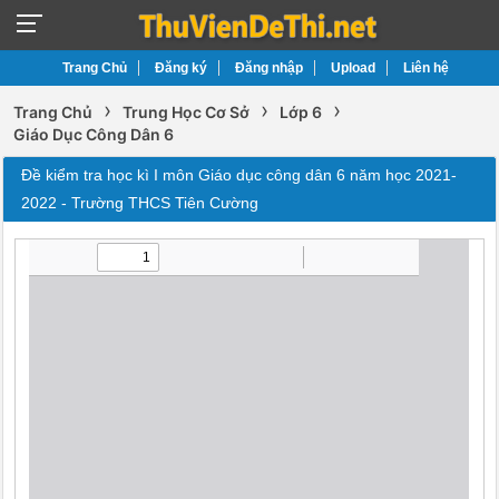
Trang Chủ
Đăng ký
Đăng nhập
Upload
Liên hệ
›
›
›
Trang Chủ
Trung Học Cơ Sở
Lớp 6
Giáo Dục Công Dân 6
Đề kiểm tra học kì I môn Giáo dục công dân 6 năm học 2021-
2022 - Trường THCS Tiên Cường