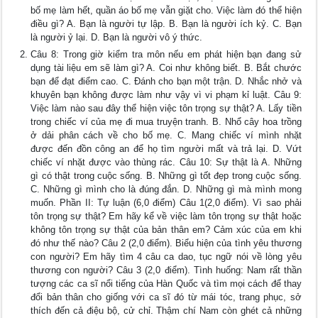
bố mẹ làm hết, quần áo bố mẹ vẫn giặt cho. Việc làm đó thể hiện
điều gì? A. Bạn là người tự lập. B. Bạn là người ích kỷ. C. Bạn
là người ỷ lại. D. Bạn là người vô ý thức.
Câu 8: Trong giờ kiểm tra môn nếu em phát hiện bạn đang sử
dụng tài liệu em sẽ làm gì? A. Coi như không biết. B. Bắt chước
bạn để đạt điểm cao. C. Đánh cho bạn một trận. D. Nhắc nhở và
khuyên bạn không được làm như vậy vì vi phạm kỉ luật. Câu 9:
Việc làm nào sau đây thể hiện việc tôn trọng sự thật? A. Lấy tiền
trong chiếc ví của mẹ đi mua truyện tranh. B. Nhổ cây hoa trồng
ở dải phân cách về cho bố mẹ. C. Mang chiếc ví mình nhặt
được đến đồn công an để họ tìm người mất và trả lại. D. Vứt
chiếc ví nhặt được vào thùng rác. Câu 10: Sự thật là A. Những
gì có thật trong cuộc sống. B. Những gì tốt đẹp trong cuộc sống.
C. Những gì mình cho là đúng đắn. D. Những gì mà mình mong
muốn. Phần II: Tự luận (6,0 điểm) Câu 1(2,0 điểm). Vì sao phải
tôn trọng sự thật? Em hãy kể về việc làm tôn trọng sự thật hoặc
không tôn trọng sự thật của bản thân em? Cảm xúc của em khi
đó như thế nào? Câu 2 (2,0 điểm). Biểu hiện của tình yêu thương
con người? Em hãy tìm 4 câu ca dao, tục ngữ nói về lòng yêu
thương con người? Câu 3 (2,0 điểm). Tình huống: Nam rất thần
tượng các ca sĩ nổi tiếng của Hàn Quốc và tìm mọi cách để thay
đổi bản thân cho giống với ca sĩ đó từ mái tóc, trang phục, sở
thích đến cả điệu bộ, cử chỉ. Thậm chí Nam còn ghét cả những