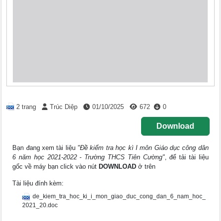
2 trang
Trúc Diệp
01/10/2025
672
0
Download
Bạn đang xem tài liệu
"Đề kiểm tra học kì I môn Giáo dục công dân
6 năm học 2021-2022 - Trường THCS Tiên Cường"
, để tải tài liệu
gốc về máy bạn click vào nút
DOWNLOAD
ở trên
Tài liệu đính kèm:
de_kiem_tra_hoc_ki_i_mon_giao_duc_cong_dan_6_nam_hoc_
2021_20.doc