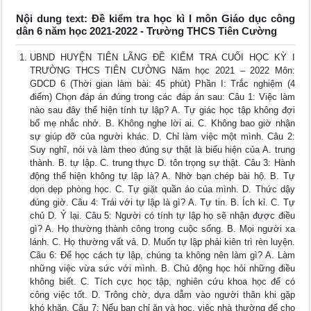
Nội dung text: Đề kiểm tra học kì I môn Giáo dục công
dân 6 năm học 2021-2022 - Trường THCS Tiên Cường
UBND HUYỆN TIÊN LÃNG ĐỀ KIỂM TRA CUỐI HỌC KỲ I
TRƯỜNG THCS TIÊN CƯỜNG Năm học 2021 – 2022 Môn:
GDCD 6 (Thời gian làm bài: 45 phút) Phần I: Trắc nghiệm (4
điểm) Chọn đáp án đúng trong các đáp án sau: Câu 1: Việc làm
nào sau đây thể hiện tính tự lập? A. Tự giác học tập không đợi
bố mẹ nhắc nhở. B. Không nghe lời ai. C. Không bao giờ nhận
sự giúp đỡ của người khác. D. Chỉ làm việc một mình. Câu 2:
Suy nghĩ, nói và làm theo đúng sự thật là biểu hiện của A. trung
thành. B. tự lập. C. trung thực D. tôn trọng sự thật. Câu 3: Hành
động thể hiện không tự lập là? A. Nhờ bạn chép bài hộ. B. Tự
dọn dẹp phòng học. C. Tự giặt quần áo của mình. D. Thức dậy
đúng giờ. Câu 4: Trái với tự lập là gì? A. Tự tin. B. Ích kỉ. C. Tự
chủ D. Ỷ lại. Câu 5: Người có tính tự lập họ sẽ nhận được điều
gì? A. Họ thường thành công trong cuộc sống. B. Mọi người xa
lánh. C. Họ thường vất vả. D. Muốn tự lập phải kiên trì rèn luyện.
Câu 6: Để học cách tự lập, chúng ta không nên làm gì? A. Làm
những việc vừa sức với mình. B. Chủ động học hỏi những điều
không biết. C. Tích cực học tập, nghiên cứu khoa học để có
công việc tốt. D. Trông chờ, dựa dẫm vào người thân khi gặp
khó khăn. Câu 7: Nếu bạn chỉ ăn và học, việc nhà thường để cho