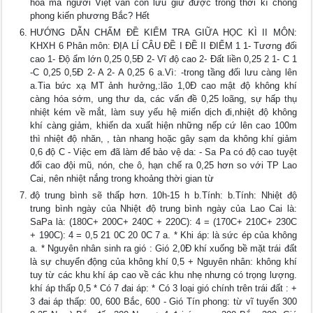
hóa mà người Việt vẫn còn lưu giữ được trong thời kì chống
phong kiến phương Bắc? Hết
HƯỚNG DẪN CHẤM ĐỀ KIỂM TRA GIỮA HỌC KÌ II MÔN:
KHXH 6 Phân môn: ĐỊA LÍ CÂU ĐỀ I ĐỀ II ĐIỂM 1 1- Tương đối
cao 1- Độ ẩm lớn 0,25 0,5Đ 2- Vĩ độ cao 2- Đất liền 0,25 2 1- C 1
-C 0,25 0,5Đ 2- A 2- A 0,25 6 a.Vì: -trong tầng đối lưu càng lên
a.Tia bức xạ MT ảnh hưởng,:lão 1,0Đ cao mật độ không khí
càng hóa sớm, ung thư da, các vấn đề 0,25 loãng, sự hấp thụ
nhiệt kém về mắt, làm suy yếu hệ miến dịch đi,nhiệt độ không
khí càng giảm, khiến da xuất hiện những nếp cứ lên cao 100m
thì nhiệt độ nhăn, , tàn nhang hoặc gây sạm da không khí giảm
0,6 độ C - Việc em đã làm để bảo vệ da: - Sa Pa có độ cao tuyệt
đối cao đội mũ, nón, che ô, hạn chế ra 0,25 hơn so với TP Lao
Cai, nên nhiệt nắng trong khoảng thời gian từ
độ trung bình sẽ thấp hơn. 10h-15 h b.Tính: b.Tính: Nhiệt độ
trung bình ngày của Nhiệt độ trung bình ngày của Lao Cai là:
SaPa là: (180C+ 200C+ 240C + 220C): 4 = (170C+ 210C+ 230C
+ 190C): 4 = 0,5 21 0C 20 0C 7 a. * Khi áp: là sức ép của không
a. * Nguyên nhân sinh ra gió : Gió 2,0Đ khí xuống bề mặt trái đất
là sự chuyển động của không khí 0,5 + Nguyên nhân: không khí
tuy từ các khu khí áp cao về các khu nhẹ nhưng có trọng lượng.
khí áp thấp 0,5 * Có 7 đai áp: * Có 3 loại gió chính trên trái đất : +
3 đai áp thấp: 00, 600 Bắc, 600 - Gió Tín phong: từ vĩ tuyến 300