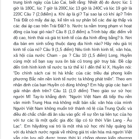
trung bình ngày của Lào Cai, biết rằng: Nhiệt độ đo được lúc 1
giờ là 180C, lúc 7 giờ là 200C,lúc 13 giờ là 240C và lúc 19 giờ là
220C Câu 7 (2,0điểm) a. Khí áp là gì? Tại sao lại có khí áp? Trên
Trái Đất có mấy đai áp, kể tên và sự phân bố các đai áp thấp và
các đai áp cao trên Trái Đất? b. Nước ta nằm trong phạm vi hoạt
động của loại gió nào? Câu 8 (1,0 điểm) a.Trình bày đặc điểm về
độ cao, hình thái và giá trị kinh tế của địa hình đồng bằng? b. Nơi
địa bàn em sinh sống thuộc dạng địa hình nào? Hãy nêu giá trị
kinh tế của nó? Câu 9 (1,5 điểm) Nêu tình hình kinh tế, văn hóa,
xã hội của nước Cham - pa ? Câu 10 (1,5 điểm) Long, Huyền
cùng một số bạn say sưa ôn bài cũ trong giờ truy bài. Đề cập
đến tình hình kinh tế nước ta từ thế kỉ I đến thế kỉ X, Huyền nói:
“Do chính sách cai trị hà khắc của các triều đại phong kiến
phương Bắc nên nền kinh tế nước ta không phát triển”. Theo em
nhận định của bạn Huyền có đúng không? Em hãy giúp các bạn lí
giải nhận định trên? Câu 11 (1,0 điểm) Theo giáo sư sử học
người Mĩ Tay-lo khẳng định: “Người Việt Nam đã tiếp thu nền
văn minh Trung Hoa mà không mất bản sắc văn hóa của mình
Người Việt Nam không muốn trở thành nô lệ của Trung Quốc và
điều đó chắc chắn đã ăn sâu vào gốc rễ sự tồn tại liên tục của họ
với tư các là một quốc gia độc lập có từ thời Văn Lang - Âu
Lạc”. Em hãyđóng vai trò là một nhà sử học nhí hãy quảng bá
với du khách nước ngoài về những giá trị văn hóa mà người Việt
vẫn còn lưu giữ được trong thời kì chống phong kiến phương