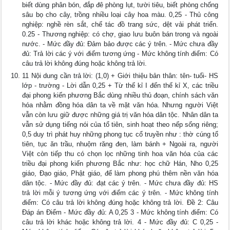
biết dùng phân bón, đắp đê phòng lụt, tười tiêu, biết phòng chống
sâu bọ cho cây, trồng nhiều loại cây hoa màu. 0,25 - Thủ công
nghiệp: nghề rèn sắt, chế tác đồ trang sức, dệt vải phát triển.
0.25 - Thương nghiệp: có chợ, giao lưu buôn bán trong và ngoài
nước. - Mức đầy đủ: Đảm bảo được các ý trên. - Mức chưa đầy
đủ: Trả lời các ý với điểm tương ứng - Mức không tính điểm: Có
câu trả lời không đúng hoặc không trả lời.
11 Nội dung cần trả lời: (1,0) + Giới thiệu bản thân: tên- tuổi- HS
lớp - trường - Lời dẫn 0,25 + Từ thế kỉ I đến thế kỉ X, các triều
đại phong kiến phương Bắc dùng nhiều thủ đoạn, chính sách văn
hóa nhằm đồng hóa dân ta về mặt văn hóa. Nhưng người Việt
vẫn còn lưu giữ được những giá trị văn hóa dân tộc. Nhân dân ta
vẫn sử dụng tiếng nói của tổ tiên, sinh hoạt theo nếp sống riêng;
0,5 duy trì phát huy những phong tục cổ truyền như : thờ cúng tổ
tiên, tục ăn trầu, nhuộm răng đen, làm bánh + Ngoài ra, người
Việt còn tiếp thu có chọn lọc những tinh hoa văn hóa của các
triều đại phong kiến phương Bắc như: học chữ Hán, Nho 0,25
giáo, Đạo giáo, Phật giáo, để làm phong phú thêm nền văn hóa
dân tộc. - Mức đầy đủ: đạt các ý trên. - Mức chưa đầy đủ: HS
trả lời mỗi ý tương ứng với điểm các ý trên. - Mức không tính
điểm: Có câu trả lời không đúng hoặc không trả lời. Đề 2: Câu
Đáp án Điểm - Mức đầy đủ: A 0,25 3 - Mức không tính điểm: Có
câu trả lời khác hoặc không trả lời. 4 - Mức đầy đủ: C 0,25 -