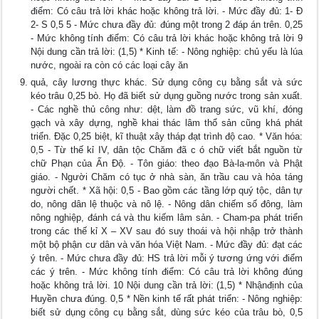
điểm: Có câu trả lời khác hoặc không trả lời. - Mức đầy đủ: 1- Đ
2- S 0,5 5 - Mức chưa đầy đủ: đúng một trong 2 đáp án trên. 0,25
- Mức không tính điểm: Có câu trả lời khác hoặc không trả lời 9
Nội dung cần trả lời: (1,5) * Kinh tế: - Nông nghiệp: chủ yếu là lúa
nước, ngoài ra còn có các loại cây ăn
quả, cây lương thực khác. Sử dụng công cụ bằng sắt và sức
kéo trâu 0,25 bò. Họ đã biết sử dụng guồng nước trong sản xuất.
- Các nghề thủ công như: dệt, làm đồ trang sức, vũ khí, đóng
gạch và xây dựng, nghề khai thác lâm thổ sản cũng khá phát
triển. Đặc 0,25 biệt, kĩ thuật xây tháp đạt trình độ cao. * Văn hóa:
0,5 - Từ thế kỉ IV, dân tộc Chăm đã c ó chữ viết bắt nguồn từ
chữ Phạn của Ấn Độ. - Tôn giáo: theo đạo Bà-la-môn và Phật
giáo. - Người Chăm có tục ở nhà sàn, ăn trầu cau và hỏa táng
người chết. * Xã hội: 0,5 - Bao gồm các tầng lớp quý tộc, dân tự
do, nông dân lệ thuộc và nô lệ. - Nông dân chiếm số đông, làm
nông nghiệp, đánh cá và thu kiếm lâm sản. - Cham-pa phát triển
trong các thế kỉ X – XV sau đó suy thoái và hội nhập trở thành
một bộ phận cư dân và văn hóa Việt Nam. - Mức đầy đủ: đạt các
ý trên. - Mức chưa đầy đủ: HS trả lời mỗi ý tương ứng với điểm
các ý trên. - Mức không tính điểm: Có câu trả lời không đúng
hoặc không trả lời. 10 Nội dung cần trả lời: (1,5) * Nhậnđịnh của
Huyền chưa đúng. 0,5 * Nền kinh tế rất phát triển: - Nông nghiệp:
biết sử dụng công cụ bằng sắt, dùng sức kéo của trâu bò, 0,5