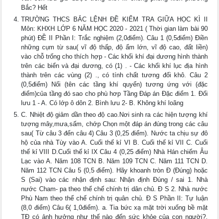
Bắc? Hết
TRƯỜNG THCS BẮC LỆNH ĐỀ KIỂM TRA GIỮA HỌC KÌ II
Môn: KHXH LỚP 6 NĂM HỌC 2020 - 2021 ( Thời gian làm bài 90
phút) ĐỀ II Phần I: Trắc nghiệm (2,0điểm). Câu 1 (0,5điểm) Điền
những cụm từ sau( vĩ độ thấp, độ ẩm lớn, vĩ độ cao, đất liền)
vào chỗ trống cho thích hợp - Các khối khí đại dương hình thành
trên các biển và đại dương, có (1) . - Các khối khí lục địa hình
thành trên các vùng (2) ., có tính chất tương đối khô. Câu 2
(0,5điểm) Nối (tên các tầng khí quyển) tương ứng với (đặc
điểm)của tầng đó sao cho phù hơp Tầng Đáp án Đặc điểm 1. Đối
lưu 1 - A. Có lớp ô dôn 2. Bình lưu 2- B. Không khí loãng
C. Nhiệt độ giảm dần theo độ cao.Nơi sinh ra các hiện tượng khí
tượng mây,mưa,sấm, chớp Chọn một đáp án đúng trong các câu
sau( Từ câu 3 đến câu 4) Câu 3 (0,25 điểm). Nước ta chịu sự đô
hộ của nhà Tùy vào A. Cuối thế kỉ VI B. Cuối thế kỉ VII C. Cuối
thế kỉ VIII D.Cuối thế kỉ IX Câu 4 (0,25 điểm) Nhà Hán chiếm Âu
Lạc vào A. Năm 108 TCN B. Năm 109 TCN C. Năm 111 TCN D.
Năm 112 TCN Câu 5 (0,5 điểm). Hãy khoanh tròn Đ (Đúng) hoặc
S (Sai) vào các nhận định sau: Nhận định Đúng / sai 1. Nhà
nước Cham- pa theo thể chế chính trị dân chủ. Đ S 2. Nhà nước
Phù Nam theo thể chế chính trị quân chủ. Đ S Phần II: Tự luận
(8,0 điểm) Câu 6( 1,0điểm). a. Tia bức xạ mặt trời xuống bề mặt
TĐ có ảnh hưởng như thế nào đến sức khỏe của con người?,