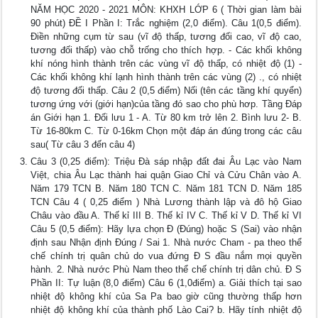
NĂM HỌC 2020 - 2021 MÔN: KHXH LỚP 6 ( Thời gian làm bài
90 phút) ĐỀ I Phần I: Trắc nghiệm (2,0 điểm). Câu 1(0,5 điểm).
Điền những cụm từ sau (vĩ độ thấp, tương đối cao, vĩ độ cao,
tương đối thấp) vào chỗ trống cho thích hợp. - Các khối không
khí nóng hình thành trên các vùng vĩ độ thấp, có nhiệt độ (1) -
Các khối không khí lạnh hình thành trên các vùng (2) ., có nhiệt
độ tương đối thấp. Câu 2 (0,5 điểm) Nối (tên các tầng khí quyển)
tương ứng với (giới hạn)của tầng đó sao cho phù hơp. Tầng Đáp
án Giới hạn 1. Đối lưu 1 - A. Từ 80 km trở lên 2. Bình lưu 2- B.
Từ 16-80km C. Từ 0-16km Chọn một đáp án đúng trong các câu
sau( Từ câu 3 đến câu 4)
Câu 3 (0,25 điểm): Triệu Đà sáp nhập đất đai Âu Lạc vào Nam
Việt, chia Âu Lạc thành hai quận Giao Chỉ và Cửu Chân vào A.
Năm 179 TCN B. Năm 180 TCN C. Năm 181 TCN D. Năm 185
TCN Câu 4 ( 0,25 điểm ) Nhà Lương thành lập và đô hộ Giao
Châu vào đầu A. Thế kỉ III B. Thế kỉ IV C. Thế kỉ V D. Thế kỉ VI
Câu 5 (0,5 điểm): Hãy lựa chọn Đ (Đúng) hoặc S (Sai) vào nhận
định sau Nhận định Đúng / Sai 1. Nhà nước Cham - pa theo thể
chế chính trị quân chủ do vua đứng Đ S đầu nắm mọi quyền
hành. 2. Nhà nước Phù Nam theo thể chế chính trị dân chủ. Đ S
Phần II: Tự luận (8,0 điểm) Câu 6 (1,0điểm) a. Giải thích tại sao
nhiệt độ không khí của Sa Pa bao giờ cũng thường thấp hơn
nhiệt độ không khí của thành phố Lào Cai? b. Hãy tính nhiệt độ