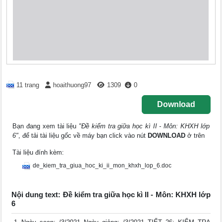
11 trang
hoaithuong97
1309
0
Download
Bạn đang xem tài liệu
"Đề kiểm tra giữa học kì II - Môn: KHXH lớp
6"
, để tải tài liệu gốc về máy bạn click vào nút
DOWNLOAD
ở trên
Tài liệu đính kèm:
de_kiem_tra_giua_hoc_ki_ii_mon_khxh_lop_6.doc
Nội dung text: Đề kiểm tra giữa học kì II - Môn: KHXH lớp
6