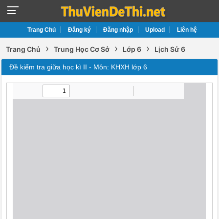
Trang Chủ
Đăng ký
Đăng nhập
Upload
Liên hệ
›
›
›
Trang Chủ
Trung Học Cơ Sở
Lớp 6
Lịch Sử 6
Đề kiểm tra giữa học kì II - Môn: KHXH lớp 6