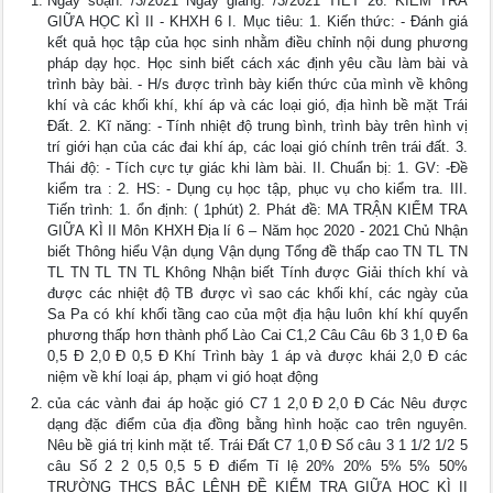
Ngày soạn: /3/2021 Ngày giảng: /3/2021 TIẾT 26: KIỂM TRA
GIỮA HỌC KÌ II - KHXH 6 I. Mục tiêu: 1. Kiến thức: - Đánh giá
kết quả học tập của học sinh nhằm điều chỉnh nội dung phương
pháp dạy học. Học sinh biết cách xác định yêu cầu làm bài và
trình bày bài. - H/s được trình bày kiến thức của mình về không
khí và các khối khí, khí áp và các loại gió, địa hình bề mặt Trái
Đất. 2. Kĩ năng: - Tính nhiệt độ trung bình, trình bày trên hình vị
trí giới hạn của các đai khí áp, các loại gió chính trên trái đất. 3.
Thái độ: - Tích cực tự giác khi làm bài. II. Chuẩn bị: 1. GV: -Đề
kiểm tra : 2. HS: - Dụng cụ học tập, phục vụ cho kiểm tra. III.
Tiến trình: 1. ổn định: ( 1phút) 2. Phát đề: MA TRẬN KIỂM TRA
GIỮA KÌ II Môn KHXH Địa lí 6 – Năm học 2020 - 2021 Chủ Nhận
biết Thông hiểu Vận dụng Vận dụng Tổng đề thấp cao TN TL TN
TL TN TL TN TL Không Nhận biết Tính được Giải thích khí và
được các nhiệt độ TB được vì sao các khối khí, các ngày của
Sa Pa có khí khối tầng cao của một địa hậu luôn khí khí quyển
phương thấp hơn thành phố Lào Cai C1,2 Câu Câu 6b 3 1,0 Đ 6a
0,5 Đ 2,0 Đ 0,5 Đ Khí Trình bày 1 áp và được khái 2,0 Đ các
niệm về khí loại áp, phạm vi gió hoạt động
của các vành đai áp hoặc gió C7 1 2,0 Đ 2,0 Đ Các Nêu được
dạng đặc điểm của địa đồng bằng hình hoặc cao trên nguyên.
Nêu bề giá trị kinh mặt tế. Trái Đất C7 1,0 Đ Số câu 3 1 1/2 1/2 5
câu Số 2 2 0,5 0,5 5 Đ điểm Tỉ lệ 20% 20% 5% 5% 50%
TRƯỜNG THCS BẮC LỆNH ĐỀ KIỂM TRA GIỮA HỌC KÌ II