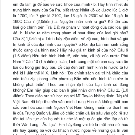
em đã làm gì để bảo vệ sức khỏe của mình? b. Hãy tính nhiệt độ
trung bình ngày của Sa Pa, biết rằng: Nhiệt độ đo được lúc 1 giờ
là 170C, lúc 7 giờ là 210C, lúc 13 giờ là 230C và lúc 19 giờ là
190C Câu 7 (2,0điểm) a. Nguyên nhân sinh ra gió? Kể tên các
loại gió chính trên Trái Đất và phạm vi hoạt động của các loại gió
đó. b. Nước ta nằm trong phạm vi hoạt động của loại gió nào?
Câu 8( 1,0điểm) a.Trình bày đặc điểm về độ cao, hình thái và giá
trị kinh tế của địa hình cao nguyên? b.Nơi địa bàn em sinh sống
thuộc dạng địa hình nào? Hãy nêu giá trị kinh tế của nó? Câu 9
(1.5 điểm) Nêu tình hình kinh tế, văn hóa, xã hội của nước Phù
Nam ? Câu 10 (1,5 điểm) Tuấn, Linh cùng một số bạn say sưa ôn
bài cũ trong giờ truy bài. Đề cập đến tình hình kinh tế nước ta từ
thế kỉ I đến thế kỉ X, Linh nói: “Do chính sách cai trị hà khắc của
các triều đại phong kiến phương Bắc nên nền kinh tế nước ta
không phát triển”. Theo em nhận định của bạn Linh có đúng
không? Em hãy giúp các bạn lí giải nhận định trên? Câu 11 (1,0
điểm): Theo giáo sư sử học người Mĩ Tay-lo khẳng định: “Người
Việt Nam đã tiếp thu nền văn minh Trung Hoa mà không mất bản
sắc văn hóa của mình Người Việt Nam không muốn trở thành nô
lệ của Trung Quốc và điều đó chắc chắn đã ăn sâu vào gốc rễ sự
tồn tại liên tục của họ với tư các là một quốc gia độc lập có từ
thời Văn Lang - Âu Lạc”. Em hãyđóng vai trò là một nhà sử học
nhí hãy quảng bá với du khách nước ngoài về những giá trị văn