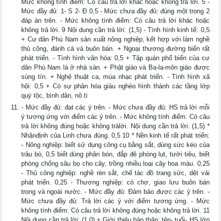
Mức không tính điểm: Có câu trả lời khác hoặc không trả lời. 5 -
Mức đầy đủ: 1- S 2- Đ 0,5 - Mức chưa đầy đủ: đúng một trong 2
đáp án trên. - Mức không tính điểm: Có câu trả lời khác hoặc
không trả lời. 9 Nội dung cần trả lời: (1,5) - Tình hình kinh tế: 0,5
+ Cư dân Phù Nam sản xuất nông nghiệp, kết hợp với làm nghề
thủ công, đánh cá và buôn bán. + Ngoại thương đường biển rất
phát triển. - Tình hình văn hóa: 0,5 + Tập quán phổ biến của cư
dân Phù Nam là ở nhà sàn. + Phật giáo và Ba-la-môn giáo được
sùng tín. + Nghệ thuật ca, múa nhạc phát triển. - Tình hình xã
hội: 0,5 + Có sự phân hóa giàu nghèo hình thành các tầng lớp
quý tộc, bình dân, nô tì
- Mức đầy đủ: đạt các ý trên. - Mức chưa đầy đủ: HS trả lời mỗi
ý tương ứng với điểm các ý trên. - Mức không tính điểm: Có câu
trả lời không đúng hoặc không trảlời. Nội dung cần trả lời: (1,5) *
Nhậnđịnh của Linh chưa đúng. 0,5 10 * Nền kinh tế rất phát triển:
- Nông nghiệp: biết sử dụng công cụ bằng sắt, dùng sức kéo của
trâu bò, 0,5 biết dùng phân bón, đắp đê phòng lụt, tười tiêu, biết
phòng chống sâu bọ cho cây, trồng nhiều loại cây hoa màu. 0,25
- Thủ công nghiệp: nghề rèn sắt, chế tác đồ trang sức, dệt vải
phát triển. 0,25 - Thương nghiệp: có chợ, giao lưu buôn bán
trong và ngoài nước. - Mức đầy đủ: Đảm bảo được các ý trên. -
Mức chưa đầy đủ: Trả lời các ý với điểm tương ứng. - Mức
không tính điểm: Có câu trả lời không đúng hoặc không trả lời. 11
Nội dung cần trả lời: (1,0) + Giới thiệu bản thân: tên- tuổi- HS lớp