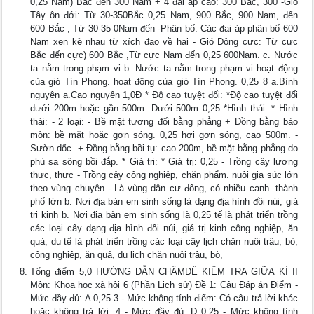
0,25 Nam) Bắc đến 300 Nam + 4 đai áp cao: 300 Bắc, 300 -Gió
Tây ôn đới: Từ 30-350Bắc 0,25 Nam, 900 Bắc, 900 Nam, đến
600 Bắc , Từ 30-35 0Nam đến -Phân bố: Các đai áp phân bố 600
Nam xen kẽ nhau từ xích đạo về hai - Gió Đông cực: Từ cực
Bắc đến cực) 600 Bắc ,Từ cực Nam đến 0,25 600Nam. c. Nước
ta nằm trong phạm vi b. Nước ta nằm trong phạm vi hoạt động
của gió Tín Phong. hoạt động của gió Tín Phong. 0,25 8 a.Bình
nguyên a.Cao nguyên 1,0Đ * Độ cao tuyệt đối: *Độ cao tuyệt đối
dưới 200m hoặc gần 500m. Dưới 500m 0,25 *Hình thái: * Hình
thái: - 2 loại: - Bề mặt tương đối bằng phẳng + Đồng bằng bào
mòn: bề mặt hoặc gợn sóng. 0,25 hơi gợn sóng, cao 500m. -
Sườn dốc. + Đồng bằng bồi tụ: cao 200m, bề mặt bằng phẳng do
phù sa sông bồi đắp. * Giá tri: * Giá trị: 0,25 - Trồng cây lương
thực, thực - Trồng cây công nghiệp, chăn phẩm. nuôi gia súc lớn
theo vùng chuyên - Là vùng dân cư đông, có nhiều canh. thành
phố lớn b. Nơi địa bàn em sinh sống là dạng địa hình đồi núi, giá
trị kinh b. Nơi địa bàn em sinh sống là 0,25 tế là phát triển trồng
các loại cây dạng địa hình đồi núi, giá trị kinh công nghiệp, ăn
quả, du tế là phát triển trồng các loại cây lịch chăn nuôi trâu, bò,
công nghiệp, ăn quả, du lịch chăn nuôi trâu, bò,
Tổng điểm 5,0 HƯỚNG DẪN CHẤMĐỀ KIỂM TRA GIỮA KÌ II
Môn: Khoa học xã hội 6 (Phần Lịch sử) Đề 1: Câu Đáp án Điểm -
Mức đầy đủ: A 0,25 3 - Mức không tính điểm: Có câu trả lời khác
hoặc không trả lời. 4 - Mức đầy đủ: D 0,25 - Mức không tính