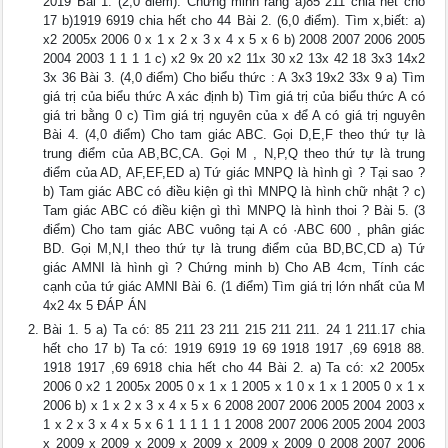
2019 Bài 1. (2,0 điểm). Chứng minh rằng a)85 211 chia hết cho
17 b)1919 6919 chia hết cho 44 Bài 2. (6,0 điểm). Tìm x,biết: a)
x2 2005x 2006 0 x 1 x 2 x 3 x 4 x 5 x 6 b) 2008 2007 2006 2005
2004 2003 1 1 1 1 c) x2 9x 20 x2 11x 30 x2 13x 42 18 3x3 14x2
3x 36 Bài 3. (4,0 điểm) Cho biểu thức : A 3x3 19x2 33x 9 a) Tìm
giá trị của biểu thức A xác định b) Tìm giá trị của biểu thức A có
giá tri bằng 0 c) Tìm giá trị nguyên của x để A có giá trị nguyên
Bài 4. (4,0 điểm) Cho tam giác ABC. Gọi D,E,F theo thứ tự là
trung điểm của AB,BC,CA. Gọi M , N,P,Q theo thứ tự là trung
điểm của AD, AF,EF,ED a) Tứ giác MNPQ là hình gì ? Tại sao ?
b) Tam giác ABC có điều kiện gì thì MNPQ là hình chữ nhật ? c)
Tam giác ABC có điều kiện gì thì MNPQ là hình thoi ? Bài 5. (3
điểm) Cho tam giác ABC vuông tại A có ·ABC 600 , phân giác
BD. Gọi M,N,I theo thứ tự là trung điểm của BD,BC,CD a) Tứ
giác AMNI là hình gì ? Chứng minh b) Cho AB 4cm, Tính các
cạnh của tứ giác AMNI Bài 6. (1 điểm) Tìm giá trị lớn nhất của M
4x2 4x 5 ĐÁP ÁN
Bài 1. 5 a) Ta có: 85 211 23 211 215 211 211. 24 1 211.17 chia
hết cho 17 b) Ta có: 1919 6919 19 69 1918 1917 ,69 6918 88.
1918 1917 ,69 6918 chia hết cho 44 Bài 2. a) Ta có: x2 2005x
2006 0 x2 1 2005x 2005 0 x 1 x 1 2005 x 1 0 x 1 x 1 2005 0 x 1 x
2006 b) x 1 x 2 x 3 x 4 x 5 x 6 2008 2007 2006 2005 2004 2003 x
1 x 2 x 3 x 4 x 5 x 6 1 1 1 1 1 1 2008 2007 2006 2005 2004 2003
x 2009 x 2009 x 2009 x 2009 x 2009 x 2009 0 2008 2007 2006