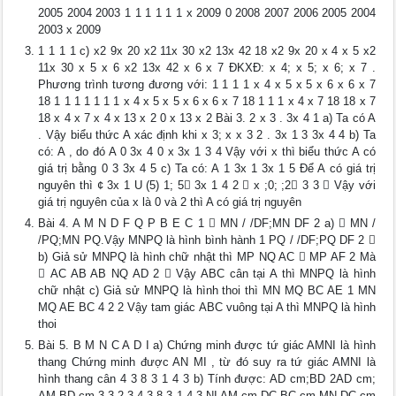
2005 2004 2003 1 1 1 1 1 1 x 2009 0 2008 2007 2006 2005 2004
2003 x 2009
1 1 1 1 c) x2 9x 20 x2 11x 30 x2 13x 42 18 x2 9x 20 x 4 x 5 x2
11x 30 x 5 x 6 x2 13x 42 x 6 x 7 ĐKXĐ: x 4; x 5; x 6; x 7 .
Phương trình tương đương với: 1 1 1 1 x 4 x 5 x 5 x 6 x 6 x 7
18 1 1 1 1 1 1 1 x 4 x 5 x 5 x 6 x 6 x 7 18 1 1 1 x 4 x 7 18 18 x 7
18 x 4 x 7 x 4 x 13 x 2 0 x 13 x 2 Bài 3. 2 x 3 . 3x 4 1 a) Ta có A
. Vậy biểu thức A xác định khi x 3; x x 3 2 . 3x 1 3 3x 4 4 b) Ta
có: A , do đó A 0 3x 4 0 x 3x 1 3 4 Vậy với x thì biểu thức A có
giá trị bằng 0 3 3x 4 5 c) Ta có: A 1 3x 1 3x 1 5 Để A có giá trị
nguyên thì ¢ 3x 1 U (5) 1; 5 3x 1 4 2  x ;0; ;2 3 3  Vậy với
giá trị nguyên của x là 0 và 2 thì A có giá trị nguyên
Bài 4. A M N D F Q P B E C 1  MN / /DF;MN DF 2 a)  MN /
/PQ;MN PQ.Vậy MNPQ là hình bình hành 1 PQ / /DF;PQ DF 2 
b) Giả sử MNPQ là hình chữ nhật thì MP NQ AC  MP AF 2 Mà
 AC AB AB NQ AD 2  Vậy ABC cân tại A thì MNPQ là hình
chữ nhật c) Giả sử MNPQ là hình thoi thì MN MQ BC AE 1 MN
MQ AE BC 4 2 2 Vậy tam giác ABC vuông tại A thì MNPQ là hình
thoi
Bài 5. B M N C A D I a) Chứng minh được tứ giác AMNI là hình
thang Chứng minh được AN MI , từ đó suy ra tứ giác AMNI là
hình thang cân 4 3 8 3 1 4 3 b) Tính được: AD cm;BD 2AD cm;
AM BD cm 3 3 2 3 4 3 8 3 1 4 3 NI AM cm,DC BC cm,MN DC cm