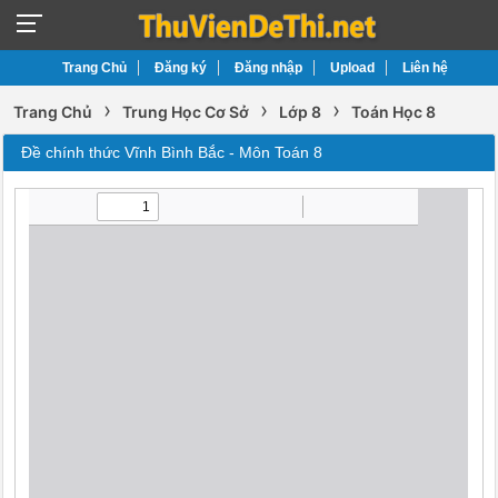
Trang Chủ
Đăng ký
Đăng nhập
Upload
Liên hệ
›
›
›
Trang Chủ
Trung Học Cơ Sở
Lớp 8
Toán Học 8
Đề chính thức Vĩnh Bình Bắc - Môn Toán 8