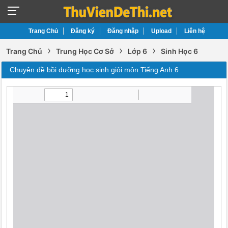
Trang Chủ
Đăng ký
Đăng nhập
Upload
Liên hệ
›
›
›
Trang Chủ
Trung Học Cơ Sở
Lớp 6
Sinh Học 6
Chuyên đề bồi dưỡng học sinh giỏi môn Tiếng Anh 6