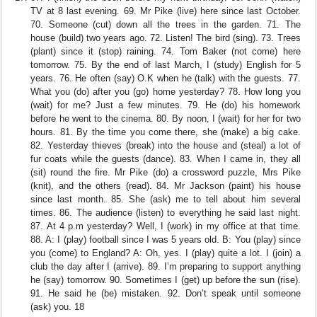
TV at 8 last evening. 69. Mr Pike (live) here since last October.
70. Someone (cut) down all the trees in the garden. 71. The
house (build) two years ago. 72. Listen! The bird (sing). 73. Trees
(plant) since it (stop) raining. 74. Tom Baker (not come) here
tomorrow. 75. By the end of last March, I (study) English for 5
years. 76. He often (say) O.K when he (talk) with the guests. 77.
What you (do) after you (go) home yesterday? 78. How long you
(wait) for me? Just a few minutes. 79. He (do) his homework
before he went to the cinema. 80. By noon, I (wait) for her for two
hours. 81. By the time you come there, she (make) a big cake.
82. Yesterday thieves (break) into the house and (steal) a lot of
fur coats while the guests (dance). 83. When I came in, they all
(sit) round the fire. Mr Pike (do) a crossword puzzle, Mrs Pike
(knit), and the others (read). 84. Mr Jackson (paint) his house
since last month. 85. She (ask) me to tell about him several
times. 86. The audience (listen) to everything he said last night.
87. At 4 p.m yesterday? Well, I (work) in my office at that time.
88. A: I (play) football since I was 5 years old. B: You (play) since
you (come) to England? A: Oh, yes. I (play) quite a lot. I (join) a
club the day after I (arrive). 89. I’m preparing to support anything
he (say) tomorrow. 90. Sometimes I (get) up before the sun (rise).
91. He said he (be) mistaken. 92. Don’t speak until someone
(ask) you. 18