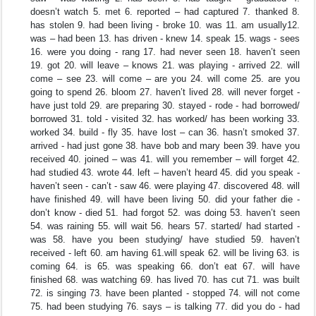
doesn’t watch 5. met 6. reported – had captured 7. thanked 8.
has stolen 9. had been living - broke 10. was 11. am usually12.
was – had been 13. has driven - knew 14. speak 15. wags - sees
16. were you doing - rang 17. had never seen 18. haven’t seen
19. got 20. will leave – knows 21. was playing - arrived 22. will
come – see 23. will come – are you 24. will come 25. are you
going to spend 26. bloom 27. haven’t lived 28. will never forget -
have just told 29. are preparing 30. stayed - rode - had borrowed/
borrowed 31. told - visited 32. has worked/ has been working 33.
worked 34. build - fly 35. have lost – can 36. hasn’t smoked 37.
arrived - had just gone 38. have bob and mary been 39. have you
received 40. joined – was 41. will you remember – will forget 42.
had studied 43. wrote 44. left – haven’t heard 45. did you speak -
haven’t seen - can’t - saw 46. were playing 47. discovered 48. will
have finished 49. will have been living 50. did your father die -
don’t know - died 51. had forgot 52. was doing 53. haven’t seen
54. was raining 55. will wait 56. hears 57. started/ had started -
was 58. have you been studying/ have studied 59. haven’t
received - left 60. am having 61.will speak 62. will be living 63. is
coming 64. is 65. was speaking 66. don’t eat 67. will have
finished 68. was watching 69. has lived 70. has cut 71. was built
72. is singing 73. have been planted - stopped 74. will not come
75. had been studying 76. says – is talking 77. did you do - had