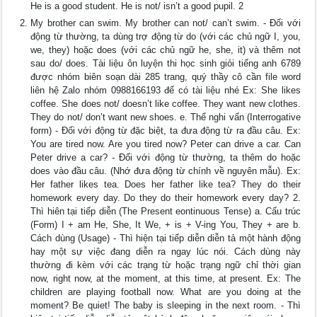
He is a good student. He is not/ isn’t a good pupil. 2
My brother can swim. My brother can not/ can’t swim. - Đối với
động từ thường, ta dùng trợ động từ do (với các chủ ngữ I, you,
we, they) hoặc does (với các chủ ngữ he, she, it) và thêm not
sau do/ does. Tài liệu ôn luyện thi học sinh giỏi tiếng anh 6789
được nhóm biên soạn dài 285 trang, quý thầy cô cần file word
liên hệ Zalo nhóm 0988166193 để có tài liệu nhé Ex: She likes
coffee. She does not/ doesn’t like coffee. They want new clothes.
They do not/ don’t want new shoes. e. Thể nghi vấn (Interrogative
form) - Đối với động từ đặc biệt, ta đưa động từ ra đầu câu. Ex:
You are tired now. Are you tired now? Peter can drive a car. Can
Peter drive a car? - Đối với động từ thường, ta thêm do hoặc
does vào đầu câu. (Nhớ đưa động từ chính về nguyên mẫu). Ex:
Her father likes tea. Does her father like tea? They do their
homework every day. Do they do their homework every day? 2.
Thì hiên tại tiếp diễn (The Present eontinuous Tense) a. Cấu trúc
(Form) I + am He, She, It We, + is + V-ing You, They + are b.
Cách dùng (Usage) - Thì hiện tại tiếp diễn diễn tả một hành động
hay một sự việc đang diễn ra ngay lúc nói. Cách dùng này
thường đi kèm với các trạng từ hoặc trạng ngữ chỉ thời gian
now, right now, at the moment, at this time, at present. Ex: The
children are playing football now. What are you doing at the
moment? Be quiet! The baby is sleeping in the next room. - Thì