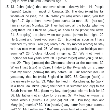
(be) in New York until 2 months ago. 15
13. John (drive) that car ever since I (know) him. 14. People
(speak) English in most of Canada. 15. The dog (wag) his tail
whenever he (see) me. 16. What you (do) when I (ring) you last
night? 17. Up to then I never (see) such a fat man. 18. I (not see)
him since last Monday. 19. They had sold all the books when we
(get) there. 20. I think he (leave) as soon as he (know) the news.
21. She (play) the piano when our guests (arrive) last night. 22.
He (come) and (see) you soon. 23. I (come) as soon as I have
finished my work. You (be) ready? 24. My mother (come) to stay
with us next weekend. 25. Where you (spend) your holidays next
summer? 26. Violets (bloom) in spring. 27. We (not live) in
England for two years now. 28. I (never forget) what you (just tell)
me. 29. They (prepare) the Christmas dinner at the moment. 30.
When I last (stay) in Cairo, I (ride) to the Pyramids on a camel
that my friend (borrow) the day before. 31. Our teacher (tell) us
yesterday that he (visit) England in 1970. 32. George (work) at
the university so far. 33. When he lived in Manchester, he (work)
in a bank. 34. Birds (build) their nests in summer and (fly) to the
South in winter. 35.1 (lose) my key. (can) you help me look for it?
36. My father (not smoke) for 5 years. 37. My teacher wasn’t at
home when I (arrive). He (just go) out. 38. How long Bob and
Mary (be) married? 39. You (receive) any letter from your parents
yet? 40. My brother (join) the army when he (be) young. 16