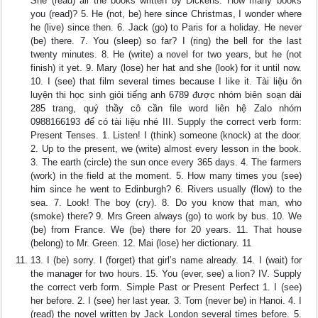
She (read) all the books written by Dickens. How many books
you (read)? 5. He (not, be) here since Christmas, I wonder where
he (live) since then. 6. Jack (go) to Paris for a holiday. He never
(be) there. 7. You (sleep) so far? I (ring) the bell for the last
twenty minutes. 8. He (write) a novel for two years, but he (not
finish) it yet. 9. Mary (lose) her hat and she (look) for it until now.
10. I (see) that film several times because I like it. Tài liệu ôn
luyện thi học sinh giỏi tiếng anh 6789 được nhóm biên soạn dài
285 trang, quý thầy cô cần file word liên hệ Zalo nhóm
0988166193 để có tài liệu nhé III. Supply the correct verb form:
Present Tenses. 1. Listen! I (think) someone (knock) at the door.
2. Up to the present, we (write) almost every lesson in the book.
3. The earth (circle) the sun once every 365 days. 4. The farmers
(work) in the field at the moment. 5. How many times you (see)
him since he went to Edinburgh? 6. Rivers usually (flow) to the
sea. 7. Look! The boy (cry). 8. Do you know that man, who
(smoke) there? 9. Mrs Green always (go) to work by bus. 10. We
(be) from France. We (be) there for 20 years. 11. That house
(belong) to Mr. Green. 12. Mai (lose) her dictionary. 11
13. I (be) sorry. I (forget) that girl’s name already. 14. I (wait) for
the manager for two hours. 15. You (ever, see) a lion? IV. Supply
the correct verb form. Simple Past or Present Perfect 1. I (see)
her before. 2. I (see) her last year. 3. Tom (never be) in Hanoi. 4. I
(read) the novel written by Jack London several times before. 5.