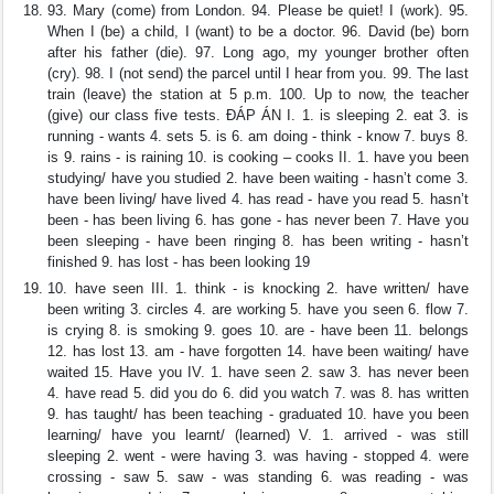
93. Mary (come) from London. 94. Please be quiet! I (work). 95.
When I (be) a child, I (want) to be a doctor. 96. David (be) born
after his father (die). 97. Long ago, my younger brother often
(cry). 98. I (not send) the parcel until I hear from you. 99. The last
train (leave) the station at 5 p.m. 100. Up to now, the teacher
(give) our class five tests. ĐÁP ÁN I. 1. is sleeping 2. eat 3. is
running - wants 4. sets 5. is 6. am doing - think - know 7. buys 8.
is 9. rains - is raining 10. is cooking – cooks II. 1. have you been
studying/ have you studied 2. have been waiting - hasn’t come 3.
have been living/ have lived 4. has read - have you read 5. hasn’t
been - has been living 6. has gone - has never been 7. Have you
been sleeping - have been ringing 8. has been writing - hasn’t
finished 9. has lost - has been looking 19
10. have seen III. 1. think - is knocking 2. have written/ have
been writing 3. circles 4. are working 5. have you seen 6. flow 7.
is crying 8. is smoking 9. goes 10. are - have been 11. belongs
12. has lost 13. am - have forgotten 14. have been waiting/ have
waited 15. Have you IV. 1. have seen 2. saw 3. has never been
4. have read 5. did you do 6. did you watch 7. was 8. has written
9. has taught/ has been teaching - graduated 10. have you been
learning/ have you learnt/ (learned) V. 1. arrived - was still
sleeping 2. went - were having 3. was having - stopped 4. were
crossing - saw 5. saw - was standing 6. was reading - was