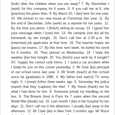
(look) after the children when you are away? 7. By November I
(work) for this company for 6 years. 8. If you call her at 6, she
(practise) the piano then. 9. By March 15, I (be) here for one year.
10. We (move) to our new house at Christmas this year. 11. By
the end of December, John (work) as a reporter for ten years. 12.
By the time you arrive, I (finish) writing an essay. 13. I (give) him
your message when I (see) him. 14. He certainly (not do) all his
homework by ten tonight. 15. Don’t call him at 2:30 p.m. He
(interview) job applicants at that time. 16. The teacher hopes we
(pass) our exams. 17. By this time next week, he (write) his novel
for 6 months. 18. They (arrive) on Wednesday. 19. I hope the
weather (be) fine tonight. 20. You (finish) your work by 9 tonight?
XII. Supply the correct verb forms. 1. I (see) a car accident while
I (wait) for you on this corner yesterday. 2. Mr Jone (be) principal
of our school since last year. 3. Mr Smith (teach) at this school
since he (graduate) in 1980. 4. My father (not watch) TV every
night. 5. I (meet) Arthur three weeks ago. 6. Yesterday the police
(report) that they (capture) the thief. 7. My friend (thank) me for
what I had done for him. 8. Someone (steal) my handbag on the
bus. 9. The Browns (live) in Paris for 7 years when the second
World War (break) out. 10. Last month I (be) in the hospital for ten
days. 11. Don’t call me in the afternoon. I usually (be) away in the
afternoon. 12. Mr Clark (be) in New York 2 months ago. Mr Rossi