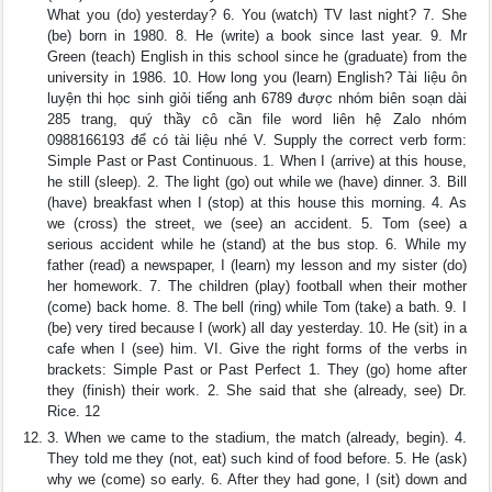
What you (do) yesterday? 6. You (watch) TV last night? 7. She
(be) born in 1980. 8. He (write) a book since last year. 9. Mr
Green (teach) English in this school since he (graduate) from the
university in 1986. 10. How long you (learn) English? Tài liệu ôn
luyện thi học sinh giỏi tiếng anh 6789 được nhóm biên soạn dài
285 trang, quý thầy cô cần file word liên hệ Zalo nhóm
0988166193 để có tài liệu nhé V. Supply the correct verb form:
Simple Past or Past Continuous. 1. When I (arrive) at this house,
he still (sleep). 2. The light (go) out while we (have) dinner. 3. Bill
(have) breakfast when I (stop) at this house this morning. 4. As
we (cross) the street, we (see) an accident. 5. Tom (see) a
serious accident while he (stand) at the bus stop. 6. While my
father (read) a newspaper, I (learn) my lesson and my sister (do)
her homework. 7. The children (play) football when their mother
(come) back home. 8. The bell (ring) while Tom (take) a bath. 9. I
(be) very tired because I (work) all day yesterday. 10. He (sit) in a
cafe when I (see) him. VI. Give the right forms of the verbs in
brackets: Simple Past or Past Perfect 1. They (go) home after
they (finish) their work. 2. She said that she (already, see) Dr.
Rice. 12
3. When we came to the stadium, the match (already, begin). 4.
They told me they (not, eat) such kind of food before. 5. He (ask)
why we (come) so early. 6. After they had gone, I (sit) down and