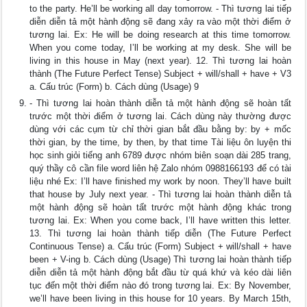
to the party. He’ll be working all day tomorrow. - Thì tương lai tiếp
diễn diễn tả một hành động sẽ đang xảy ra vào một thời điểm ở
tương lai. Ex: He will be doing research at this time tomorrow.
When you come today, I’ll be working at my desk. She will be
living in this house in May (next year). 12. Thì tương lai hoàn
thành (The Future Perfect Tense) Subject + will/shall + have + V3
a. Cấu trúc (Form) b. Cách dùng (Usage) 9
- Thì tương lai hoàn thành diễn tả một hành động sẽ hoàn tất
trước một thời điểm ở tương lai. Cách dùng này thường được
dùng với các cụm từ chỉ thời gian bắt đầu bằng by: by + mốc
thời gian, by the time, by then, by that time Tài liệu ôn luyện thi
học sinh giỏi tiếng anh 6789 được nhóm biên soạn dài 285 trang,
quý thầy cô cần file word liên hệ Zalo nhóm 0988166193 để có tài
liệu nhé Ex: I’ll have finished my work by noon. They’ll have built
that house by July next year. - Thì tương lai hoàn thành diễn tả
một hành động sẽ hoàn tất trước một hành động khác trong
tương lai. Ex: When you come back, I’ll have written this letter.
13. Thì tương lai hoàn thành tiếp diễn (The Future Perfect
Continuous Tense) a. Cấu trúc (Form) Subject + will/shall + have
been + V-ing b. Cách dùng (Usage) Thì tương lai hoàn thành tiếp
diễn diễn tả một hành động bắt đầu từ quá khứ và kéo dài liên
tục đến một thời điểm nào đó trong tương lai. Ex: By November,
we’ll have been living in this house for 10 years. By March 15th,