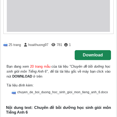
25 trang
hoaithuong97
781
1
Download
Bạn đang xem
20 trang mẫu
của tài liệu
"Chuyên đề bồi dưỡng học
sinh giỏi môn Tiếng Anh 6"
, để tải tài liệu gốc về máy bạn click vào
nút
DOWNLOAD
ở trên
Tài liệu đính kèm:
chuyen_de_boi_duong_hoc_sinh_gioi_mon_tieng_anh_6.docx
Nội dung text: Chuyên đề bồi dưỡng học sinh giỏi môn
Tiếng Anh 6