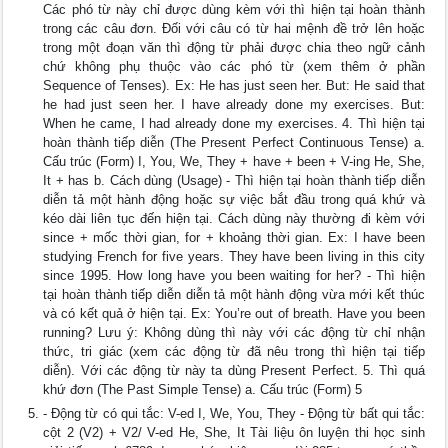
Các phó từ này chỉ được dùng kèm với thì hiện tại hoàn thành
trong các câu đơn. Đối với câu có từ hai mệnh đề trở lên hoặc
trong một đoạn văn thì động từ phải được chia theo ngữ cảnh
chứ không phụ thuộc vào các phó từ (xem thêm ở phần
Sequence of Tenses). Ex: He has just seen her. But: He said that
he had just seen her. I have already done my exercises. But:
When he came, I had already done my exercises. 4. Thì hiện tại
hoàn thành tiếp diễn (The Present Perfect Continuous Tense) a.
Cấu trúc (Form) I, You, We, They + have + been + V-ing He, She,
It + has b. Cách dùng (Usage) - Thì hiện tại hoàn thành tiếp diễn
diễn tả một hành động hoặc sự việc bắt đầu trong quá khứ và
kéo dài liên tục đến hiện tại. Cách dùng này thường đi kèm với
since + mốc thời gian, for + khoảng thời gian. Ex: I have been
studying French for five years. They have been living in this city
since 1995. How long have you been waiting for her? - Thì hiện
tại hoàn thành tiếp diễn diễn tả một hành động vừa mới kết thúc
và có kết quả ở hiện tại. Ex: You’re out of breath. Have you been
running? Lưu ý: Không dùng thì này với các động từ chỉ nhận
thức, tri giác (xem các động từ đã nêu trong thì hiện tại tiếp
diễn). Với các động từ này ta dùng Present Perfect. 5. Thì quá
khứ đơn (The Past Simple Tense) a. Cấu trúc (Form) 5
- Động từ có qui tắc: V-ed I, We, You, They - Động từ bất qui tắc:
cột 2 (V2) + V2/ V-ed He, She, It Tài liệu ôn luyện thi học sinh