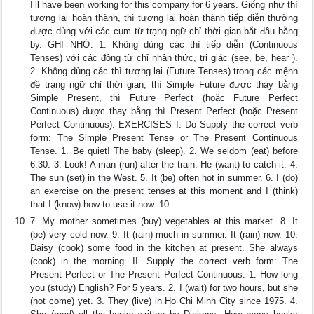
I’ll have been working for this company for 6 years. Giống như thì
tương lai hoàn thành, thì tương lai hoàn thành tiếp diễn thường
được dùng với các cụm từ trạng ngữ chỉ thời gian bắt đầu bằng
by. GHI NHỚ: 1. Không dùng các thì tiếp diễn (Continuous
Tenses) với các động từ chỉ nhận thức, tri giác (see, be, hear ).
2. Không dùng các thì tương lai (Future Tenses) trong các mệnh
đề trạng ngữ chỉ thời gian; thì Simple Future được thay bằng
Simple Present, thì Future Perfect (hoặc Future Perfect
Continuous) được thay bằng thì Present Perfect (hoặc Present
Perfect Continuous). EXERCISES I. Do Supply the correct verb
form: The Simple Present Tense or The Present Continuous
Tense. 1. Be quiet! The baby (sleep). 2. We seldom (eat) before
6:30. 3. Look! A man (run) after the train. He (want) to catch it. 4.
The sun (set) in the West. 5. It (be) often hot in summer. 6. I (do)
an exercise on the present tenses at this moment and I (think)
that I (know) how to use it now. 10
7. My mother sometimes (buy) vegetables at this market. 8. It
(be) very cold now. 9. It (rain) much in summer. It (rain) now. 10.
Daisy (cook) some food in the kitchen at present. She always
(cook) in the morning. II. Supply the correct verb form: The
Present Perfect or The Present Perfect Continuous. 1. How long
you (study) English? For 5 years. 2. I (wait) for two hours, but she
(not come) yet. 3. They (live) in Ho Chi Minh City since 1975. 4.