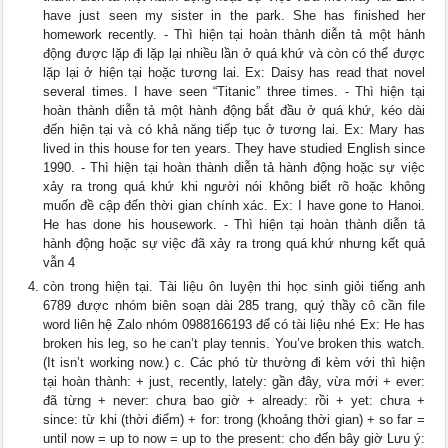
have just seen my sister in the park. She has finished her
homework recently. - Thì hiện tại hoàn thành diễn tả một hành
động được lặp đi lặp lại nhiều lần ở quá khứ và còn có thể được
lặp lại ở hiện tại hoặc tương lai. Ex: Daisy has read that novel
several times. I have seen “Titanic” three times. - Thì hiện tại
hoàn thành diễn tả một hành động bắt đầu ở quá khứ, kéo dài
đến hiện tại và có khả năng tiếp tục ở tương lai. Ex: Mary has
lived in this house for ten years. They have studied English since
1990. - Thì hiện tại hoàn thành diễn tả hành động hoặc sự việc
xảy ra trong quá khứ khi người nói không biết rõ hoặc không
muốn đề cập đến thời gian chính xác. Ex: I have gone to Hanoi.
He has done his housework. - Thì hiện tại hoàn thành diễn tả
hành động hoặc sự việc đã xảy ra trong quá khứ nhưng kết quả
vẫn 4
còn trong hiện tại. Tài liệu ôn luyện thi học sinh giỏi tiếng anh
6789 được nhóm biên soạn dài 285 trang, quý thầy cô cần file
word liên hệ Zalo nhóm 0988166193 để có tài liệu nhé Ex: He has
broken his leg, so he can’t play tennis. You’ve broken this watch.
(It isn’t working now.) c. Các phó từ thường đi kèm với thì hiện
tại hoàn thành: + just, recently, lately: gần đây, vừa mới + ever:
đã từng + never: chưa bao giờ + already: rồi + yet: chưa +
since: từ khi (thời điểm) + for: trong (khoảng thời gian) + so far =
until now = up to now = up to the present: cho đến bây giờ Lưu ý: