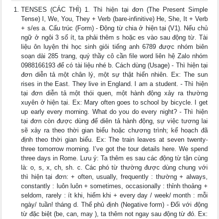
TENSES (CÁC THÌ) 1. Thì hiện tại đơn (The Present Simple
Tense) I, We, You, They + Verb (bare-infinitive) He, She, It + Verb
+ s/es a. Cấu trúc (Form) - Động từ chia ở hiện tại (V1). Nếu chủ
ngữ ở ngôi 3 số ít, ta phải thêm s hoặc es vào sau động từ. Tài
liệu ôn luyện thi học sinh giỏi tiếng anh 6789 được nhóm biên
soạn dài 285 trang, quý thầy cô cần file word liên hệ Zalo nhóm
0988166193 để có tài liệu nhé b. Cách dùng (Usage) - Thì hiện tại
đơn diễn tả một chân lý, một sự thật hiển nhiên. Ex: The sun
rises in the East. They live in England. I am a student. - Thì hiện
tại đơn diễn tả một thói quen, một hành động xảy ra thường
xuyên ở hiện tại. Ex: Mary often goes to school by bicycle. I get
up early every morning. What do you do every night? - Thì hiện
tại đơn còn được dùng để diên tả hành động, sự việc tương lai
sẽ xảy ra theo thời gian biểu hoặc chương trình; kế hoạch đã
định theo thời gian biểu. Ex: The train leaves at seven twenty-
three tomorrow morning. I’ve got the tour details here. We spend
three days in Rome. Lưu ý: Ta thêm es sau các động từ tận cùng
là: o, s, x, ch, sh. c. Các phó từ thường được dùng chung với
thì hiện tại đơn: + often, usually, frequently : thường + always,
constantly : luôn luôn + sometimes, occasionally : thỉnh thoảng +
seldom, rarely : ít khi, hiếm khi + every day / week/ month : mỗi
ngày/ tuần! tháng d. Thể phủ định (Negative form) - Đối với động
từ đặc biệt (be, can, may ), ta thêm not ngay sau động từ đó. Ex: