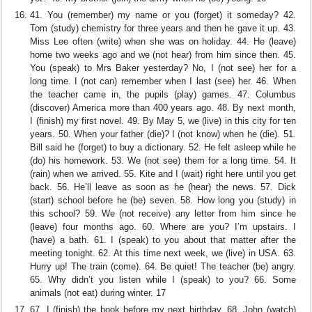
41. You (remember) my name or you (forget) it someday? 42.
Tom (study) chemistry for three years and then he gave it up. 43.
Miss Lee often (write) when she was on holiday. 44. He (leave)
home two weeks ago and we (not hear) from him since then. 45.
You (speak) to Mrs Baker yesterday? No, I (not see) her for a
long time. I (not can) remember when I last (see) her. 46. When
the teacher came in, the pupils (play) games. 47. Columbus
(discover) America more than 400 years ago. 48. By next month,
I (finish) my first novel. 49. By May 5, we (live) in this city for ten
years. 50. When your father (die)? I (not know) when he (die). 51.
Bill said he (forget) to buy a dictionary. 52. He felt asleep while he
(do) his homework. 53. We (not see) them for a long time. 54. It
(rain) when we arrived. 55. Kite and I (wait) right here until you get
back. 56. He’ll leave as soon as he (hear) the news. 57. Dick
(start) school before he (be) seven. 58. How long you (study) in
this school? 59. We (not receive) any letter from him since he
(leave) four months ago. 60. Where are you? I’m upstairs. I
(have) a bath. 61. I (speak) to you about that matter after the
meeting tonight. 62. At this time next week, we (live) in USA. 63.
Hurry up! The train (come). 64. Be quiet! The teacher (be) angry.
65. Why didn’t you listen while I (speak) to you? 66. Some
animals (not eat) during winter. 17
67. I (finish) the book before my next birthday. 68. John (watch)