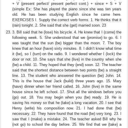
+ V (present perfect/ present perfect cont.) + since + S + V
(simple Ex: She has played the piano since she was ten years
old. He has been studying English since he came here.
EXERCISES I. Supply the correct verb forms. 1. He thinks that it
(rain) tonight. 2. She said that she (get) married soon. 23
3. Bill said that he (lose) his bicycle. 4. He knew that I (come) the
following week. 5. She understood that we (promise) to go. 6. I
was taught that the sun (be) bigger than the moon. 7. The boy
knew that an hour (have) sixty minutes. 8. I didn’t know what time
it (be), so I (turn) on the radio. 9. I wondered whether I (lock) the
door or not. 10. She says that she (live) in the country when she
(be) a child. 11. They hoped that they (end) soon. 12. The teacher
said that the shortest distance between two points (be) a straight
line. 13. The student who answered the question (be) John. 14.
This is the house that Jack (build) three years ago. 15. Mary
(have) dinner when her friend called. 16. John (live) in the same
house since he left school. 17. Shut all the windows before you
(go) out. 18. You may begin when you (be) ready. 19. He is
saving his money so that he (take) a long vacation. 20. I see that
Henry (write) his composition now. 21. I had done that (be)
necessary. 22. They have found that the road (be) very long. 23. I
saw that I (make) a mistake. 24. The teacher asked Bill why he
(not go) to school the day before. 25. We find that we (take) a