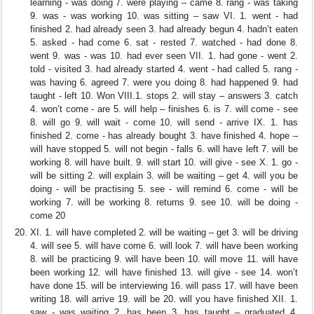
learning - was doing 7. were playing – came 8. rang - was taking
9. was - was working 10. was sitting – saw VI. 1. went - had
finished 2. had already seen 3. had already begun 4. hadn’t eaten
5. asked - had come 6. sat - rested 7. watched - had done 8.
went 9. was - was 10. had ever seen VII. 1. had gone - went 2.
told - visited 3. had already started 4. went - had called 5. rang -
was having 6. agreed 7. were you doing 8. had happened 9. had
taught - left 10. Won VIII.1. stops 2. will stay – answers 3. catch
4. won’t come - are 5. will help – finishes 6. is 7. will come - see
8. will go 9. will wait - come 10. will send - arrive IX. 1. has
finished 2. come - has already bought 3. have finished 4. hope –
will have stopped 5. will not begin - falls 6. will have left 7. will be
working 8. will have built. 9. will start 10. will give - see X. 1. go -
will be sitting 2. will explain 3. will be waiting – get 4. will you be
doing - will be practising 5. see - will remind 6. come - will be
working 7. will be working 8. returns 9. see 10. will be doing -
come 20
XI. 1. will have completed 2. will be waiting – get 3. will be driving
4. will see 5. will have come 6. will look 7. will have been working
8. will be practicing 9. will have been 10. will move 11. will have
been working 12. will have finished 13. will give - see 14. won’t
have done 15. will be interviewing 16. will pass 17. will have been
writing 18. will arrive 19. will be 20. will you have finished XII. 1.
saw - was waiting 2. has been 3. has taught – graduated 4.