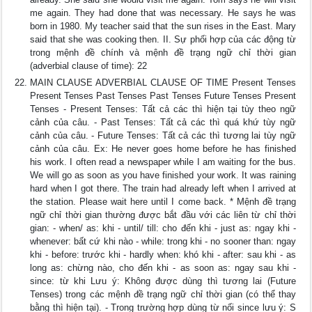
me again. They had done that was necessary. He says he was
born in 1980. My teacher said that the sun rises in the East. Mary
said that she was cooking then. II. Sự phối hợp của các động từ
trong mệnh đề chính và mệnh đề trạng ngữ chỉ thời gian
(adverbial clause of time): 22
MAIN CLAUSE ADVERBIAL CLAUSE OF TIME Present Tenses
Present Tenses Past Tenses Past Tenses Future Tenses Present
Tenses - Present Tenses: Tất cả các thì hiện tại tùy theo ngữ
cảnh của câu. - Past Tenses: Tất cả các thì quá khứ tùy ngữ
cảnh của câu. - Future Tenses: Tất cả các thì tương lai tùy ngữ
cảnh của câu. Ex: He never goes home before he has finished
his work. I often read a newspaper while I am waiting for the bus.
We will go as soon as you have finished your work. It was raining
hard when I got there. The train had already left when I arrived at
the station. Please wait here until I come back. * Mệnh đề trạng
ngữ chỉ thời gian thường được bắt đầu với các liên từ chỉ thời
gian: - when/ as: khi - until/ till: cho đến khi - just as: ngay khi -
whenever: bất cứ khi nào - while: trong khi - no sooner than: ngay
khi - before: trước khi - hardly when: khó khi - after: sau khi - as
long as: chừng nào, cho đến khi - as soon as: ngay sau khi -
since: từ khi Lưu ý: Không được dùng thì tương lai (Future
Tenses) trong các mệnh đề trạng ngữ chỉ thời gian (có thể thay
bằng thì hiện tại). - Trong trường hợp dùng từ nối since lưu ý: S