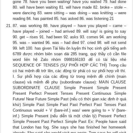
gone 78. have you been waiting/ have you waited 79. had done
80. will have been waiting 81. will have made 82. broke – stole –
were dancing 83. were sitting – was doing – was knitting – were
reading 84. has painted 85. has asked 86. was listening 21
87. was working 88. have played – have you played – came –
have played – joined – had arrived 89. will say/ is going to say
90. get – rises 91. had been 92. asks 93. comes 94. am working
95. was – wanted 96. was – had died 97. cried 98. will not send
99. left 100. has given Tài liệu ôn luyện thi học sinh giỏi tiếng anh
6789 được nhóm biên soạn dài 285 trang, quý thầy cô cần file
word liên hệ Zalo nhóm 0988166193 để có tài liệu nhé
SEQUENCE OF TENSES (SỰ PHỐI HỢP CÁC THÌ) Trong câu
có hai mệnh đề trở lên, các động từ phải có sự phối hợp về thì.
I. Sự phối hợp của các động từ trong mệnh đề chính (main
clause) và mệnh đề phụ (subordinate clause): MAIN CLAUSE
SUBORDINATE CLAUSE Simple Present Simple Present
Present Perfect Present Tenses Present Continuous Simple
Future/ Near Future Simple Past (nếu có thời gian xác định ở quá
khứ) Simple Past Simple Past Past Perfect Past Tenses Past
Continuous would + V (bare-inf.) was/ were going to + V (bare-
inf.) Simple Present (nếu diễn tả một chân lý) Present Perfect
Simple Present Past Perfect Simple Past Ex: People have said
that London has fog. She says she has finished her homework
already. She said she would visit me again. Tom says he will visit