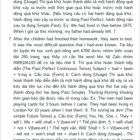
dùng (Usage) Thì quá khứ hoàn thành diễn tả một hành động quá
khứ xảy ra trước một thời gian quá khứ hoặc trước một hành
động quá khứ khác. (Nếu trong câu có hai hành động quá khứ,
hành động nào xảy ra trước ta dùng Past Perfect, hành động nào
sau ta dùng Simple Past). Ex: We had lived in Hue before 1975.
When I got up this morning, my father had already left. 7
After the children had finished their homework, they went to bed.
It was the most difficult question that I had ever known. Tài liệu
ôn luyện thi học sinh giỏi tiếng anh 6789 được nhóm biên soạn
dài 285 trang, quý thầy cô cần file word liên hệ Zalo nhóm
0988166193 để có tài liệu nhé 8. Thì quá khứ hoàn thành tiếp
diễn (The Past Perfect Continuous Tense) Subject + had + been
+ V-ing a. Cấu trúc (Form) b. Cách dùng (Usage) Thì quá khứ
hoàn thành tiếp diễn diễn tả một hành động quá khứ đã xảy ra và
kéo dài liên tục cho đến khi hành động quá khứ thứ hai xảy ra
(hành động thứ hai dùng Past Simple). Thường thường khoảng
thời gian kéo dài được nêu rõ trong câu. Ex: The men had been
playing cards for 3 hours before I came. They had been living in
London for 10 years when I met them. 9. Thì tương lai đơn (The
simple Future Tense) a. Cấu trúc (Form) You, He, She, I, They +
will I, We + will/ shall + V (bare-inf.) * Thể phủ định: S + will/ shall
+ not + V(bare-inf.) * Thể nghi vấn: Will/ Shall + S + V(bare-inf) ?
- will not = won’t shall not = shan’t b. Cách dùng (Usage) - Thì
tương lai đơn thường diễn tả một hành động sẽ xảy ra ở tương