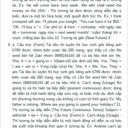
lai. Ex: He will come back next week. We will/ shall need the
money on the 15th. - Thì tương lai đơn được dùng diễn đạt ý
kiến, đưa ra một lời hứa hoặc một quyết định tức thì. Ex: I think
Liverpool will win. I’ll phone you tonight. “You can have it for $50 ”
“OK, I’ll buy it.” c. Các phó từ đi kèm: + someday: một ngày nào
đó + tomorrow: ngày mai + next week/ month/ : tuần/ tháng/ tới +
soon: chẳng bao lâu nữa 10. Tương lai gần (Near Future) 8
a. Cấu trúc (Form) Tài liệu ôn luyện thi học sinh giỏi tiếng anh
6789 được nhóm biên soạn dài 285 trang, quý thầy cô cần file
word liên hệ Zalo nhóm 0988166193 để có tài liệu nhé am He,
She, It + is + going to + V(bare-inf) (dự định sẽ) We, You, They +
I are + am is + V-ing (sắp sửa) He, She, It + We, You, They +
are Tài liệu ôn luyện thi học sinh giỏi tiếng anh 6789 được nhóm
biên soạn dài 285 trang, quý thầy cô cần file word liên hệ Zalo
nhóm 0988166193 để có tài liệu nhé b. Cách dùng (Usage) Be
going to và thì hiện tại tiếp diễn (present continuous) được dùng
để diễn tả một hành động sắp sửa xảy ra hoặc một dự định sắp
tới (thường thường trong câu không có cụm từ thời gian) Ex: My
father is retiring. Where are you going to spend your holidays? 11.
Thì tương lai tiếp diễn (The Future Continuous Tense) Subject +
will/shall + be + V-ing a. Cấu trúc (Form) b. Cách dùng (Usage) -
Thì tương lai tiếp diễn diễn tả một hành động sẽ diễn ra và kéo
dài suốt một khoảng thời gian ở tương lai. Ex: Andrew can’t go