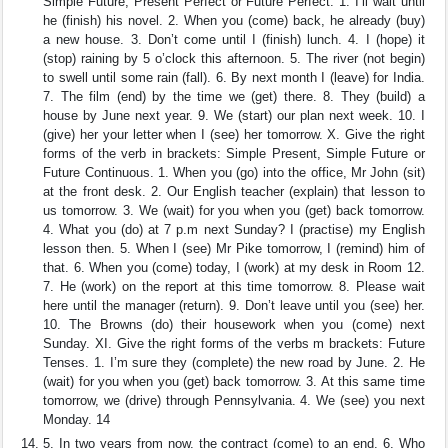
Simple Future, Present Perfect or Future Perfect. 1. I’ll wait until
he (finish) his novel. 2. When you (come) back, he already (buy)
a new house. 3. Don’t come until I (finish) lunch. 4. I (hope) it
(stop) raining by 5 o’clock this afternoon. 5. The river (not begin)
to swell until some rain (fall). 6. By next month I (leave) for India.
7. The film (end) by the time we (get) there. 8. They (build) a
house by June next year. 9. We (start) our plan next week. 10. I
(give) her your letter when I (see) her tomorrow. X. Give the right
forms of the verb in brackets: Simple Present, Simple Future or
Future Continuous. 1. When you (go) into the office, Mr John (sit)
at the front desk. 2. Our English teacher (explain) that lesson to
us tomorrow. 3. We (wait) for you when you (get) back tomorrow.
4. What you (do) at 7 p.m next Sunday? I (practise) my English
lesson then. 5. When I (see) Mr Pike tomorrow, I (remind) him of
that. 6. When you (come) today, I (work) at my desk in Room 12.
7. He (work) on the report at this time tomorrow. 8. Please wait
here until the manager (return). 9. Don’t leave until you (see) her.
10. The Browns (do) their housework when you (come) next
Sunday. XI. Give the right forms of the verbs m brackets: Future
Tenses. 1. I’m sure they (complete) the new road by June. 2. He
(wait) for you when you (get) back tomorrow. 3. At this same time
tomorrow, we (drive) through Pennsylvania. 4. We (see) you next
Monday. 14
5. In two years from now, the contract (come) to an end. 6. Who