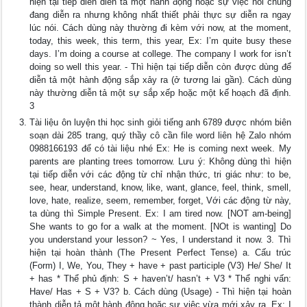
hiện tại tiếp diễn diễn tả một hành động hoặc sự việc nói chung
đang diễn ra nhưng không nhất thiết phải thực sự diễn ra ngay
lúc nói. Cách dùng này thường đi kèm với now, at the moment,
today, this week, this term, this year, Ex: I’m quite busy these
days. I’m doing a course at college. The company I work for isn’t
doing so well this year. - Thì hiện tại tiếp diễn còn được dùng để
diễn tả một hành động sắp xảy ra (ở tương lai gần). Cách dùng
này thường diễn tả một sự sắp xếp hoặc một kế hoạch đã định.
3
Tài liệu ôn luyện thi học sinh giỏi tiếng anh 6789 được nhóm biên
soạn dài 285 trang, quý thầy cô cần file word liên hệ Zalo nhóm
0988166193 để có tài liệu nhé Ex: He is coming next week. My
parents are planting trees tomorrow. Lưu ý: Không dùng thì hiện
tại tiếp diễn với các động từ chỉ nhận thức, tri giác như: to be,
see, hear, understand, know, like, want, glance, feel, think, smell,
love, hate, realize, seem, remember, forget, Với các động từ này,
ta dùng thì Simple Present. Ex: I am tired now. [NOT am-being]
She wants to go for a walk at the moment. [NOt is wanting] Do
you understand your lesson? ~ Yes, I understand it now. 3. Thì
hiện tại hoàn thành (The Present Perfect Tense) a. Cấu trúc
(Form) I, We, You, They + have + past participle (V3) He/ She/ It
+ has * Thể phủ định: S + haven’t/ hasn’t + V3 * Thể nghi vấn:
Have/ Has + S + V3? b. Cách dùng (Usage) - Thì hiện tại hoàn
thành diễn tả một hành động hoặc sự việc vừa mới xảy ra. Ex: I