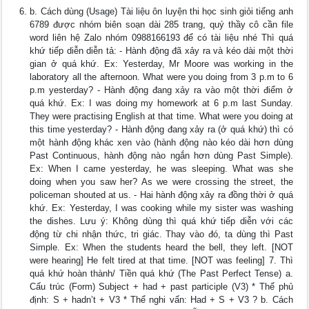
b. Cách dùng (Usage) Tài liệu ôn luyện thi học sinh giỏi tiếng anh
6789 được nhóm biên soạn dài 285 trang, quý thầy cô cần file
word liên hệ Zalo nhóm 0988166193 để có tài liệu nhé Thì quá
khứ tiếp diễn diễn tả: - Hành động đã xảy ra và kéo dài một thời
gian ở quá khứ. Ex: Yesterday, Mr Moore was working in the
laboratory all the afternoon. What were you doing from 3 p.m to 6
p.m yesterday? - Hành động đang xảy ra vào một thời điểm ở
quá khứ. Ex: I was doing my homework at 6 p.m last Sunday.
They were practising English at that time. What were you doing at
this time yesterday? - Hành động đang xảy ra (ở quá khứ) thì có
một hành động khác xen vào (hành động nào kéo dài hơn dùng
Past Continuous, hành động nào ngắn hơn dùng Past Simple).
Ex: When I came yesterday, he was sleeping. What was she
doing when you saw her? As we were crossing the street, the
policeman shouted at us. - Hai hành động xảy ra đồng thời ở quá
khứ. Ex: Yesterday, I was cooking while my sister was washing
the dishes. Lưu ý: Không dùng thì quá khứ tiếp diễn với các
động từ chi nhận thức, tri giác. Thay vào đó, ta dùng thì Past
Simple. Ex: When the students heard the bell, they left. [NOT
were hearing] He felt tired at that time. [NOT was feeling] 7. Thì
quá khứ hoàn thành/ Tiền quá khứ (The Past Perfect Tense) a.
Cấu trúc (Form) Subject + had + past participle (V3) * Thể phủ
định: S + hadn’t + V3 * Thể nghi vấn: Had + S + V3 ? b. Cách