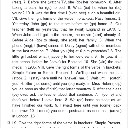
(rest). 7. Before she (watch) TV, she (do) her homework. 8. After
taking a bath, he (go) to bed. 9. What (be) he when he (be)
young? 10. It was the first time I (ever, see) such a beautiful girl.
VII. Give the right forms of the verbs in brackets: Past Tenses. 1.
Yesterday John (go) to the store before he (go) home. 2. Our
teacher (tell) us yesterday that he (visit) England in 1970. 3.
When John and I got to the theatre, the movie (start) already. 4.
Before Alice (go) to sleep, she (call) her family. 5. When the
phone (ring), I (have) dinner. 6. Daisy (agree) with other members
in the last meeting. 7. What you (do) at 6 p.m yesterday? 8. The
little girl asked what (happen) to her ice-cream. 9. He (teach) in
this school before he (leave) for England. 10. She (win) the gold
medal in 1986. VIII. Give the right forms of the verbs in brackets:
Simple Future or Simple Present 1. We’ll go out when the rain
(stop). 2. I (stay) here until he (answer) me. 3. Wait until I (catch)
you. 4. She (not come) until you (be) ready. 5. Miss Helen (help)
you as soon as she (finish) that letter tomorrow. 6. After the class
(be) over, ask the teacher about that sentence. 7. I (come) and
(see) you before I leave here. 8. We (go) home as soon as we
have finished our work. 9. I (wait) here until you (come) back
tomorrow. 10. I (send) you some postcards as soon as I (arrive)
in London. 13
IX. Give the right forms of the verbs in brackets: Simple Present,