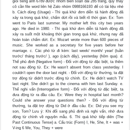
giỏi tiếng anh 6789 được nhóm biên soạn dài 285 trang, quý thầy
cô cần file word liên hệ Zalo nhóm 0988166193 để có tài liệu nhé
b. Cách dùng (Usage) - Thì quá khứ đơn diễn tả hành động đã
xảy ra trong quá khứ, chấm dứt rồi và biết rõ thời gian. Ex: Tom
went to Paris last summer. My mother left this city two years
ago. He died in 1980. - Thì quá khứ đơn diễn tả hành động đã
xảy ra suốt một khoảng thời gian trong quá khứ, nhưng nay đã
hoàn toàn chấm dứt. Ex: Mozart wrote more than 600 pieces of
music. She worked as a secretary for five years before her
marriage. c. Các phó từ đi kèm: last week/ month/ year/ (tuần
trước/ tháng trước/ ), ago (cách đây), yesterday (hôm qua). d.
Thể phủ định (Negative form) - Đối với động từ đặc biệt, ta thêm
not sau động từ. Ex: He wasn’t absent from class yesterday. I
couldn’t open the door last night. - Đối với động từ thường, ta đặt
trợ động từ didn't trước động từ chính. Ex: He didn’t watch TV
last night. She didn’t go to the cinema with him last Sunday. e.
Thể nghi vấn (Interrogative form) - Đối với động từ đặc biệt, ta
đưa động từ ra đầu câu. Ex: Were they in hospital last month?
Could she answer your questions then? - Đối với động từ
thường, ta đặt trợ động từ Did ở đầu câu. Ex: Did you see my
son, Tom? Lưu ý: Khi đổi sang phủ định và nghi vấn, nhớ đưa
động từ chính về nguyên mẫu. 6. Thì quá khứ tiếp diên (The
Past Continuous Tense) a. Cấu trúc (Form) I, He, She, It + was +
V-ing 6 We, You, They + were