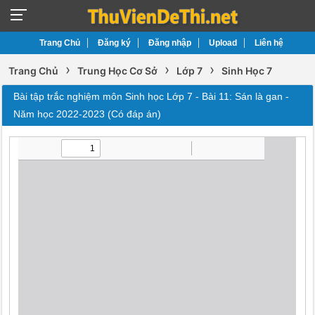
Trang Chủ
Đăng ký
Đăng nhập
Upload
Liên hệ
›
›
›
Trang Chủ
Trung Học Cơ Sở
Lớp 7
Sinh Học 7
Bài tập trắc nghiệm môn Sinh học Lớp 7 - Bài 11: Sán là gan -
Năm học 2022-2023 (Có đáp án)