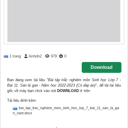
1 trang
binhdn2
979
0
Download
Bạn đang xem tài liệu
"Bài tập trắc nghiệm môn Sinh học Lớp 7 -
Bài 11: Sán là gan - Năm học 2022-2023 (Có đáp án)"
, để tải tài liệu
gốc về máy bạn click vào nút
DOWNLOAD
ở trên
Tài liệu đính kèm:
bai_tap_trac_nghiem_mon_sinh_hoc_lop_7_bai_11_san_la_ga
n_nam.docx