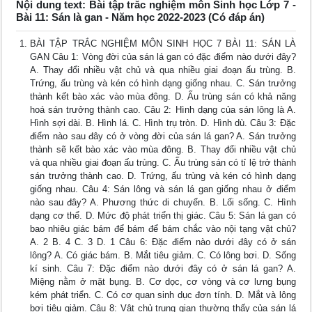
Nội dung text: Bài tập trắc nghiệm môn Sinh học Lớp 7 -
Bài 11: Sán là gan - Năm học 2022-2023 (Có đáp án)
BÀI TẬP TRẮC NGHIỆM MÔN SINH HỌC 7 BÀI 11: SÁN LÀ
GAN Câu 1: Vòng đời của sán lá gan có đặc điểm nào dưới đây?
A. Thay đổi nhiều vật chủ và qua nhiều giai đoạn ấu trùng. B.
Trứng, ấu trùng và kén có hình dạng giống nhau. C. Sán trưởng
thành kết bào xác vào mùa đông. D. Ấu trùng sán có khả năng
hoá sán trưởng thành cao. Câu 2: Hình dạng của sán lông là A.
Hình sợi dài. B. Hình lá. C. Hình trụ tròn. D. Hình dù. Câu 3: Đặc
điểm nào sau đây có ở vòng đời của sán lá gan? A. Sán trưởng
thành sẽ kết bào xác vào mùa đông. B. Thay đổi nhiều vật chủ
và qua nhiều giai đoạn ấu trùng. C. Ấu trùng sán có tỉ lệ trở thành
sán trưởng thành cao. D. Trứng, ấu trùng và kén có hình dạng
giống nhau. Câu 4: Sán lông và sán lá gan giống nhau ở điểm
nào sau đây? A. Phương thức di chuyển. B. Lối sống. C. Hình
dạng cơ thể. D. Mức độ phát triển thị giác. Câu 5: Sán lá gan có
bao nhiêu giác bám để bám để bám chắc vào nội tạng vật chủ?
A. 2 B. 4 C. 3 D. 1 Câu 6: Đặc điểm nào dưới đây có ở sán
lông? A. Có giác bám. B. Mắt tiêu giảm. C. Có lông bơi. D. Sống
kí sinh. Câu 7: Đặc điểm nào dưới đây có ở sán lá gan? A.
Miệng nằm ở mặt bụng. B. Cơ dọc, cơ vòng và cơ lưng bụng
kém phát triển. C. Có cơ quan sinh dục đơn tính. D. Mắt và lông
bơi tiêu giảm. Câu 8: Vật chủ trung gian thường thấy của sán lá