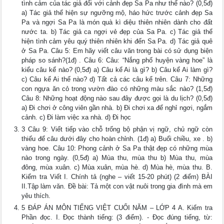
tình cảm của tác giả đối với cảnh đẹp Sa Pa như thế nào? (0,5đ)
a) Tác giả thể hiện sự ngưỡng mộ, háo hức trước cảnh đẹp Sa
Pa và ngợi Sa Pa là món quà kì diệu thiên nhiên dành cho đất
nước ta. b) Tác giả ca ngợi vẻ đẹp của Sa Pa. c) Tác giả thể
hiện tình cảm yêu quý thiên nhiên khi đến Sa Pa. d) Tác giả quê
ở Sa Pa. Câu 5: Em hãy viết câu văn trong bài có sử dụng biện
pháp so sánh?(1đ) . Câu 6: Câu: “Nắng phố huyện vàng hoe” là
kiểu câu kể nào? (0,5đ) a) Câu kể Ai là gì? b) Câu kể Ai làm gì?
c) Câu kể Ai thế nào? d) Tất cả các câu kể trên. Câu 7: Những
con ngựa ăn cỏ trong vườn đào có những màu sắc nào? (1,5đ)
Câu 8: Những hoạt động nào sau đây được gọi là du lịch? (0,5đ)
a) Đi chơi ở công viên gần nhà. b) Đi chơi xa để nghỉ ngơi, ngắm
cảnh. c) Đi làm việc xa nhà. d) Đi học
3 Câu 9: Viết tiếp vào chỗ trống bộ phận vị ngữ, chủ ngữ còn
thiếu để câu dưới đây cho hoàn chỉnh. (1đ) a) Buổi chiều, xe . b)
vàng hoe. Câu 10: Phong cảnh ở Sa Pa thật đẹp có những mùa
nào trong ngày. (0,5đ) a) Mùa thu, mùa thu b) Mùa thu, mùa
đông, mùa xuân. c) Mùa xuân, mùa hè. d) Mùa hè, mùa thu. B.
Kiểm tra Viết I. Chính tả (nghe – viết 15-20 phút) (2 điểm) BÀI
II.Tập làm văn. Đề bài: Tả một con vật nuôi trong gia đình mà em
yêu thích.
5 ĐÁP ÁN MÔN TIẾNG VIỆT CUỐI NĂM – LỚP 4 A. Kiểm tra
Phần đọc. I. Đọc thành tiếng: (3 điểm). - Đọc đúng tiếng, từ: