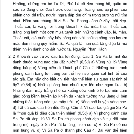
Hmông, những em bé Tu Dí, Phù Lá cổ đeo móng hổ, quần áo
sặc sỡ đang chơi đùa trước cửa hang. Hoàng hôn, áp phiên của
phiên chợ thị trấn, người ngựa dập dìu chìm trong sương núi tím
nhạt. Hôm sau chúng tôi đi Sa Pa. Phong cảnh ở đây thật đẹp.
Thoắt cái, lá vàng rơi trong khoảnh khắc mùa thu. Thoắt cái,
trắng long lanh một cơn mưa tuyết trên những cành đào, lê, mận.
Thoắt cái, gió xuân hây hẩy nồng nàn với những bông hoa lay ơn
màu đen nhung quý hiếm. Sa Pa quả là món quà tặng diệu kì mà
thiên nhiên dành cho đất nước ta. Nguyễn Phan Hách
2 Khoanh vào trước câu trả lời đúng: Câu 1: Sa Pa là một địa
danh thuộc vùng nào của đất nước? (0,5đ) a) Vùng núi b) Vùng
đồng bằng c) Vùng biển d) Thành phố Câu 2: Những bức tranh
phong cảnh bằng lời trong bài thể hiện sự quan sát tinh tế của
tác giả. Em hãy cho biết chi tiết nào thể hiện sự quan sát tinh tế
ấy? (0,5đ) a) Những bông hoa chuối rực lên như ngọn lửa. b)
Những đám mây trắng nhỏ sà xuống cửa kính ô tô tạo nên cảm
giác bồng bềnh huyền ảo khiến du khách tưởng như đang đi bên
những thác trắng xóa tựa mây trời. c) Nắng phố huyện vàng hoe.
d) Tất cả các câu trên đều đúng. Câu 3: Vì sao tác giả gọi Sa Pa
là “món quà kì diệu của thiên nhiên” (0,5đ) a) Vì phong cảnh của
Sa Pa rất đẹp. b) Vì Sa Pa có phong cảnh đẹp và sự đổi mùa
trong một ngày ở Sa Pa rất lạ lùng, hiếm có. c) Vì Sa Pa có núi
non hùng vĩ. d) Vì Sa Pa ở thành phố Câu 4: Bài văn thể hiện