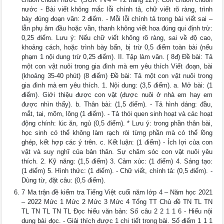
nước - Bài viết không mắc lỗi chính tả, chữ viết rõ ràng, trình
bày đúng đoạn văn: 2 điểm. - Mỗi lỗi chính tả trong bài viết sai –
lẫn phụ âm đầu hoặc vần, thanh không viết hoa đúng qui định trừ:
0,25 điểm. Lưu ý: Nếu chữ viết không rõ ràng, sai về độ cao,
khoảng cách, hoặc trình bày bẩn, bị trừ 0,5 điểm toàn bài (nếu
phạm 1 nội dung trừ 0,25 điểm). II. Tập làm văn. ( 8đ) Đề bài: Tả
một con vật nuôi trong gia đình mà em yêu thích Viết đoạn, bài
(khoảng 35-40 phút) (8 điểm) Đề bài: Tả một con vật nuôi trong
gia đình mà em yêu thích. 1. Nội dung: (3,5 điểm). a. Mở bài: (1
điểm). Giới thiệu được con vật (được nuôi ở nhà em hay em
được nhìn thấy). b. Thân bài: (1,5 điểm). - Tả hình dáng: đầu,
mắt, tai, mõm, lông (1 điểm). - Tả thói quen sinh hoạt và các hoạt
động chính: lúc ăn, ngủ (0,5 điểm). * Lưu ý: trong phần thân bài,
học sinh có thể không làm rạch ròi từng phần mà có thể lồng
ghép, kết hợp các ý trên. c. Kết luận: (1 điểm) - Ích lợi của con
vật và suy nghĩ của bản thân. Sự chăm sóc con vật nuôi yêu
thích. 2. Kỹ năng: (1,5 điểm) 3. Cảm xúc: (1 điểm) 4. Sáng tạo:
(1 điểm) 5. Hình thức: (1 điểm). - Chữ viết, chính tả: (0,5 điểm). -
Dùng từ, đặt câu: (0,5 điểm).
7 Ma trận đề kiểm tra Tiếng Việt cuối năm lớp 4 – Năm học 2021
– 2022 Mức 1 Mức 2 Mức 3 Mức 4 Tổng TT Chủ đề TN TL TN
TL TN TL TN TL Đọc hiểu văn bản: Số câu 2 2 1 1 6 - Hiểu nội
dung bài đọc. - Giải thích được 1 chi tiết trong bài. Số điểm 1 1 1