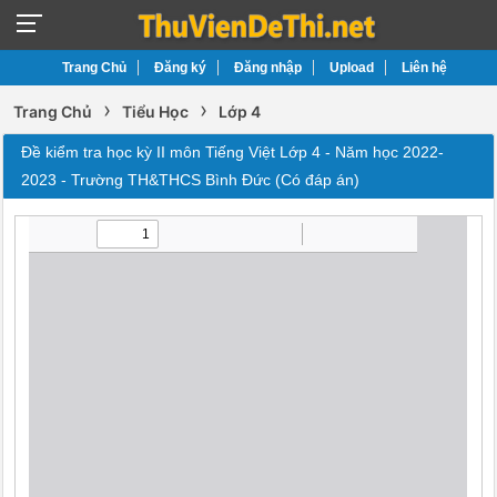
Trang Chủ
Đăng ký
Đăng nhập
Upload
Liên hệ
›
›
Trang Chủ
Tiểu Học
Lớp 4
Đề kiểm tra học kỳ II môn Tiếng Việt Lớp 4 - Năm học 2022-
2023 - Trường TH&THCS Bình Đức (Có đáp án)