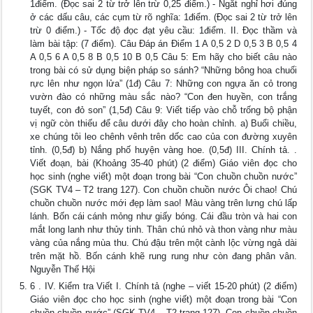
1điểm. (Đọc sai 2 từ trở lên trừ 0,25 điểm.) - Ngắt nghỉ hơi đúng
ở các dấu câu, các cụm từ rõ nghĩa: 1điểm. (Đọc sai 2 từ trở lên
trừ 0 điểm.) - Tốc độ đọc đạt yêu cầu: 1điểm. II. Đọc thầm và
làm bài tập: (7 điểm). Câu Đáp án Điểm 1 A 0,5 2 D 0,5 3 B 0,5 4
A 0,5 6 A 0,5 8 B 0,5 10 B 0,5 Câu 5: Em hãy cho biết câu nào
trong bài có sử dụng biện pháp so sánh? “Những bông hoa chuối
rực lên như ngọn lửa” (1đ) Câu 7: Những con ngựa ăn cỏ trong
vườn đào có những màu sắc nào? “Con đen huyền, con trắng
tuyết, con đỏ son” (1,5đ) Câu 9: Viết tiếp vào chỗ trống bộ phận
vị ngữ còn thiếu để câu dưới đây cho hoàn chỉnh. a) Buổi chiều,
xe chúng tôi leo chênh vênh trên dốc cao của con đường xuyên
tỉnh. (0,5đ) b) Nắng phố huyện vàng hoe. (0,5đ) III. Chính tả. .
Viết đoạn, bài (Khoảng 35-40 phút) (2 điểm) Giáo viên đọc cho
học sinh (nghe viết) một đoạn trong bài “Con chuồn chuồn nước”
(SGK TV4 – T2 trang 127). Con chuồn chuồn nước Ôi chao! Chú
chuồn chuồn nước mới đẹp làm sao! Màu vàng trên lưng chú lấp
lánh. Bốn cái cánh mỏng như giấy bóng. Cái đầu tròn và hai con
mắt long lanh như thủy tinh. Thân chú nhỏ và thon vàng như màu
vàng của nắng mùa thu. Chú đậu trên một cành lộc vừng ngả dài
trên mặt hồ. Bốn cánh khẽ rung rung như còn đang phân vân.
Nguyễn Thế Hội
6 . IV. Kiểm tra Viết I. Chính tả (nghe – viết 15-20 phút) (2 điểm)
Giáo viên đọc cho học sinh (nghe viết) một đoạn trong bài “Con
chuồn chuồn nước” (SGK TV4 – T2 trang 127). Con chuồn chuồn