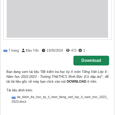
7 trang
Đào Yến
13/05/2024
472
1
Download
Bạn đang xem tài liệu
"Đề kiểm tra học kỳ II môn Tiếng Việt Lớp 4 -
Năm học 2022-2023 - Trường TH&THCS Bình Đức (Có đáp án)"
, để
tải tài liệu gốc về máy bạn click vào nút
DOWNLOAD
ở trên
Tài liệu đính kèm:
de_kiem_tra_hoc_ky_ii_mon_tieng_viet_lop_4_nam_hoc_2022_
2023.docx