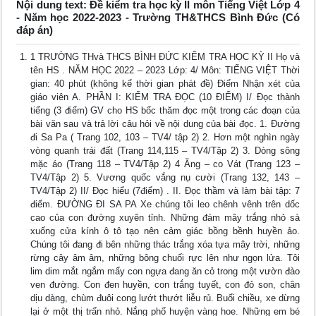
Nội dung text: Đề kiểm tra học kỳ II môn Tiếng Việt Lớp 4
- Năm học 2022-2023 - Trường TH&THCS Bình Đức (Có
đáp án)
1 TRƯỜNG THvà THCS BÌNH ĐỨC KIỂM TRA HỌC KỲ II Họ và
tên HS . NĂM HỌC 2022 – 2023 Lớp: 4/ Môn: TIẾNG VIỆT Thời
gian: 40 phút (không kể thời gian phát đề) Điểm Nhận xét của
giáo viên A. PHẦN I: KIỂM TRA ĐỌC (10 ĐIỂM) I/ Đọc thành
tiếng (3 điểm) GV cho HS bốc thăm đọc một trong các đoạn của
bài văn sau và trả lời câu hỏi về nội dung của bài đọc. 1. Đường
đi Sa Pa ( Trang 102, 103 – TV4/ tập 2) 2. Hơn một nghìn ngày
vòng quanh trái đất (Trang 114,115 – TV4/Tập 2) 3. Dòng sông
mặc áo (Trang 118 – TV4/Tập 2) 4 Ăng – co Vát (Trang 123 –
TV4/Tập 2) 5. Vương quốc vắng nụ cười (Trang 132, 143 –
TV4/Tập 2) II/ Đọc hiểu (7điểm) . II. Đọc thầm và làm bài tập: 7
điểm. ĐƯỜNG ĐI SA PA Xe chúng tôi leo chênh vênh trên dốc
cao của con đường xuyên tỉnh. Những đám mây trắng nhỏ sà
xuống cửa kính ô tô tạo nên cảm giác bồng bềnh huyền ảo.
Chúng tôi đang đi bên những thác trắng xóa tựa mây trời, những
rừng cây âm âm, những bông chuối rực lên như ngọn lửa. Tôi
lim dim mắt ngắm mấy con ngựa đang ăn cỏ trong một vườn đào
ven đường. Con đen huyền, con trắng tuyết, con đỏ son, chân
dịu dàng, chùm đuôi cong lướt thướt liễu rủ. Buổi chiều, xe dừng
lại ở một thị trấn nhỏ. Nắng phố huyện vàng hoe. Những em bé