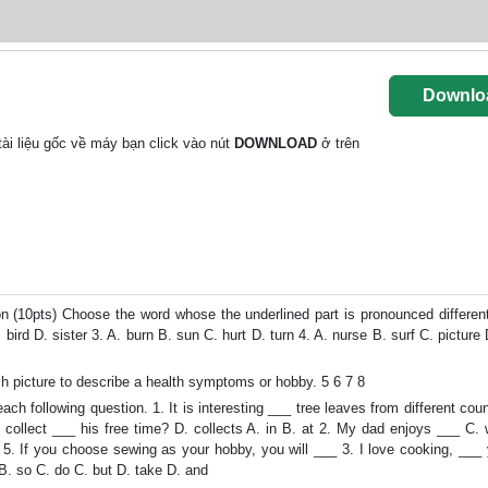
Downlo
 tài liệu gốc về máy bạn click vào nút
DOWNLOAD
ở trên
n (10pts) Choose the word whose the underlined part is pronounced differentl
C. bird D. sister 3. A. burn B. sun C. hurt D. turn 4. A. nurse B. surf C. picture 
ch picture to describe a health symptoms or hobby. 5 6 7 8
h following question. 1. It is interesting ___ tree leaves from different coun
. collect ___ his free time? D. collects A. in B. at 2. My dad enjoys ___ C. 
ing 5. If you choose sewing as your hobby, you will ___ 3. I love cooking, __
B. so C. do C. but D. take D. and