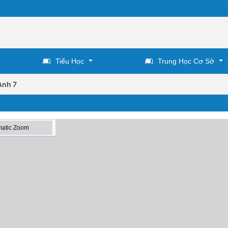
Tiểu Học
Trung Học Cơ Sở
Anh 7