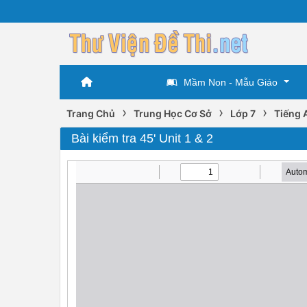
Mầm Non - Mẫu Giáo
›
›
›
Trang Chủ
Trung Học Cơ Sở
Lớp 7
Tiếng 
Bài kiểm tra 45' Unit 1 & 2