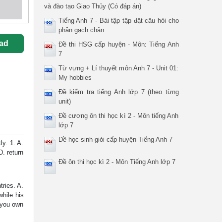
và đào tạo Giao Thủy (Có đáp án)
Tiếng Anh 7 - Bài tập tập đặt câu hỏi cho
phần gạch chân
ad
Đề thi HSG cấp huyện - Môn: Tiếng Anh
7
Từ vựng + Lí thuyết môn Anh 7 - Unit 01:
My hobbies
Đề kiểm tra tiếng Anh lớp 7 (theo từng
unit)
Đề cương ôn thi học kì 2 - Môn tiếng Anh
lớp 7
Đề học sinh giỏi cấp huyện Tiếng Anh 7
y. 1. A.
D. return
Đề ôn thi học kì 2 - Môn Tiếng Anh lớp 7
tries. A.
while his
_ you own