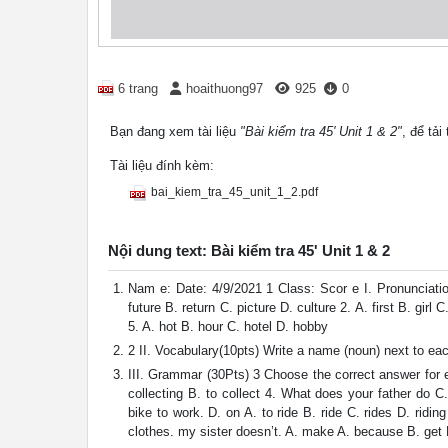
6 trang
hoaithuong97
925
0
Bạn đang xem tài liệu
"Bài kiểm tra 45' Unit 1 & 2"
, để tải
Tài liệu đính kèm:
bai_kiem_tra_45_unit_1_2.pdf
Nội dung text: Bài kiểm tra 45' Unit 1 & 2
Nam e: Date: 4/9/2021 1 Class: Scor e I. Pronunciatio
future B. return C. picture D. culture 2. A. first B. girl 
5. A. hot B. hour C. hotel D. hobby
2 II. Vocabulary(10pts) Write a name (noun) next to ea
III. Grammar (30Pts) 3 Choose the correct answer for eac
collecting B. to collect 4. What does your father do C
bike to work. D. on A. to ride B. ride C. rides D. rid
clothes. my sister doesn’t. A. make A. because B. get 