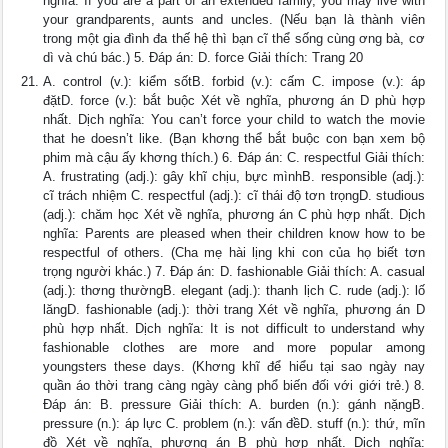
nghĩa: If you are a part of an extended family, you may live with
your grandparents, aunts and uncles. (Nếu bạn là thành viên
trong một gia đình đa thế hệ thì bạn cĩ thể sống cùng ơng bà, cơ
dì và chú bác.) 5. Đáp án: D. force Giải thích: Trang 20
A. control (v.): kiểm sốtB. forbid (v.): cấm C. impose (v.): áp
đặtD. force (v.): bắt buộc Xét về nghĩa, phương án D phù hợp
nhất. Dịch nghĩa: You can’t force your child to watch the movie
that he doesn’t like. (Bạn khơng thể bắt buộc con bạn xem bộ
phim mà cậu ấy khơng thích.) 6. Đáp án: C. respectful Giải thích:
A. frustrating (adj.): gây khĩ chịu, bực mìnhB. responsible (adj.):
cĩ trách nhiệm C. respectful (adj.): cĩ thái độ tơn trọngD. studious
(adj.): chăm học Xét về nghĩa, phương án C phù hợp nhất. Dịch
nghĩa: Parents are pleased when their children know how to be
respectful of others. (Cha mẹ hài lịng khi con của họ biết tơn
trọng người khác.) 7. Đáp án: D. fashionable Giải thích: A. casual
(adj.): thơng thườngB. elegant (adj.): thanh lịch C. rude (adj.): lố
lăngD. fashionable (adj.): thời trang Xét về nghĩa, phương án D
phù hợp nhất. Dịch nghĩa: It is not difficult to understand why
fashionable clothes are more and more popular among
youngsters these days. (Khơng khĩ để hiểu tại sao ngày nay
quần áo thời trang càng ngày càng phổ biến đối với giới trẻ.) 8.
Đáp án: B. pressure Giải thích: A. burden (n.): gánh nặngB.
pressure (n.): áp lực C. problem (n.): vấn đềD. stuff (n.): thứ, mĩn
đồ Xét về nghĩa, phương án B phù hợp nhất. Dịch nghĩa: