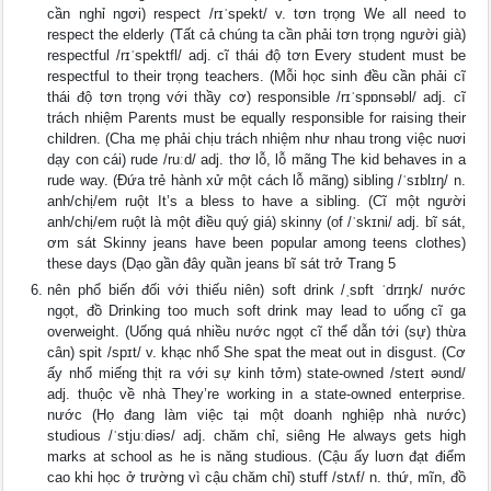
cần nghỉ ngơi) respect /rɪˈspekt/ v. tơn trọng We all need to
respect the elderly (Tất cả chúng ta cần phải tơn trọng người già)
respectful /rɪˈspektfl/ adj. cĩ thái độ tơn Every student must be
respectful to their trọng teachers. (Mỗi học sinh đều cần phải cĩ
thái độ tơn trọng với thầy cơ) responsible /rɪˈspɒnsəbl/ adj. cĩ
trách nhiệm Parents must be equally responsible for raising their
children. (Cha mẹ phải chịu trách nhiệm như nhau trong việc nuơi
dạy con cái) rude /ruːd/ adj. thơ lỗ, lỗ mãng The kid behaves in a
rude way. (Đứa trẻ hành xử một cách lỗ mãng) sibling /ˈsɪblɪŋ/ n.
anh/chị/em ruột It’s a bless to have a sibling. (Cĩ một người
anh/chị/em ruột là một điều quý giá) skinny (of /ˈskɪni/ adj. bĩ sát,
ơm sát Skinny jeans have been popular among teens clothes)
these days (Dạo gần đây quần jeans bĩ sát trở Trang 5
nên phổ biến đối với thiếu niên) soft drink /ˌsɒft ˈdrɪŋk/ nước
ngọt, đồ Drinking too much soft drink may lead to uống cĩ ga
overweight. (Uống quá nhiều nước ngọt cĩ thể dẫn tới (sự) thừa
cân) spit /spɪt/ v. khạc nhổ She spat the meat out in disgust. (Cơ
ấy nhổ miếng thịt ra với sự kinh tởm) state-owned /steɪt əʊnd/
adj. thuộc về nhà They’re working in a state-owned enterprise.
nước (Họ đang làm việc tại một doanh nghiệp nhà nước)
studious /ˈstjuːdiəs/ adj. chăm chỉ, siêng He always gets high
marks at school as he is năng studious. (Cậu ấy luơn đạt điểm
cao khi học ở trường vì cậu chăm chỉ) stuff /stʌf/ n. thứ, mĩn, đồ