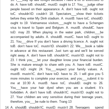
do. A. have toB. shouldC. mustD. ought to 17. You___judge other
people based on their appearance. A. don’t have toB. ought not
toC. shouldn’tD. couldn’t 18. Spectators___show their tickets
before they enter My Dinh stadium. A. mustB. have toC. shouldD.
ought to 19. Vietnamese visitors___ought to have a Schengen
visa to travel to Spain and Belgium. A. mustB. shouldC. have
toD. may 20. When playing in the water park, children___be
accompanied by adults. A. shouldB. mustC. have toD. ought to
21. You___drive If you don’t have a driving licence. A. ought not
toB. don’t have toC. mustn’tD. shouldn’t 22. We___book a table
in advance at this restaurant. Just turn up and we’ll be served
right away. A. don’t have toB. shouldn’tC. mustn’tD. ought not to
23. I think you___let your daughter know your financial burden.
She is mature enough to share with you. A. have toB. mustC.
ought toD. might 24. You___respect your family values. A.
mustB. mustn’tC. don’t have toD. have to 25. I will give you 5
more minutes to complete your exercise, and you___submit it to
me at 10:30 A. mustB. have toC. shouldD. ought to 26.
You___have your hair dyed when you are a student. It’s
forbidden. A. don’t have toB. shouldn’tC. mustn’tD. ought not to
27. Your children are very sensitive during their teenage years,
therefore, you___be rude to them. Trang 13
A. shouldB. shouldn’tC. mustD. mustn’t 28. Teenagers___spend