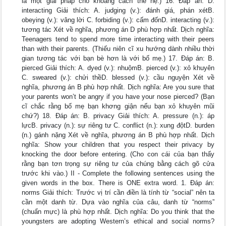
là một giải pháp cho khoảng cách thế hệ.) 16. Đáp án: D.
interacting Giải thích: A. judging (v.): đánh giá, phán xétB.
obeying (v.): vâng lời C. forbiding (v.): cấm đốnD. interacting (v.):
tương tác Xét về nghĩa, phương án D phù hợp nhất. Dịch nghĩa:
Teenagers tend to spend more time interacting with their peers
than with their parents. (Thiếu niên cĩ xu hướng dành nhiều thời
gian tương tác với bạn bè hơn là với bố mẹ.) 17. Đáp án: B.
pierced Giải thích: A. dyed (v.): nhuộmB. pierced (v.): xỏ khuyên
C. sweared (v.): chửi thềD. blessed (v.): cầu nguyện Xét về
nghĩa, phương án B phù hợp nhất. Dịch nghĩa: Are you sure that
your parents won’t be angry if you have your nose pierced? (Bạn
cĩ chắc rằng bố mẹ bạn khơng giận nếu bạn xỏ khuyên mũi
chứ?) 18. Đáp án: B. privacy Giải thích: A. pressure (n.): áp
lựcB. privacy (n.): sự riêng tư C. conflict (n.): xung độtD. burden
(n.) gánh nặng Xét về nghĩa, phương án B phù hợp nhất. Dịch
nghĩa: Show your children that you respect their privacy by
knocking the door before entering. (Cho con cái của bạn thấy
rằng bạn tơn trọng sự riêng tư của chúng bằng cách gõ cửa
trước khi vào.) II - Complete the following sentences using the
given words in the box. There is ONE extra word. 1. Đáp án:
norms Giải thích: Trước vị trí cần điền là tính từ “social” nên ta
cần một danh từ. Dựa vào nghĩa của câu, danh từ “norms”
(chuẩn mực) là phù hợp nhất. Dịch nghĩa: Do you think that the
youngsters are adopting Western’s ethical and social norms?