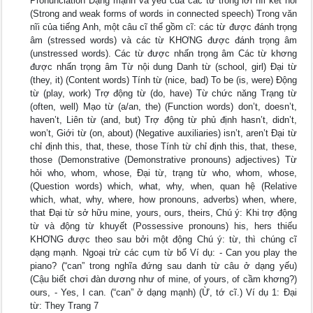
Pronunciation Dạng mạnh và yếu của các từ trong lời nĩi kết nối
(Strong and weak forms of words in connected speech) Trong văn
nĩi của tiếng Anh, một câu cĩ thể gồm cĩ: các từ được đánh trọng
âm (stressed words) và các từ KHƠNG được đánh trọng âm
(unstressed words). Các từ được nhấn trọng âm Các từ khơng
được nhấn trọng âm Từ nội dung Danh từ (school, girl) Đại từ
(they, it) (Content words) Tính từ (nice, bad) To be (is, were) Động
từ (play, work) Trợ động từ (do, have) Từ chức năng Trạng từ
(often, well) Mạo từ (a/an, the) (Function words) don’t, doesn’t,
haven’t, Liên từ (and, but) Trợ động từ phủ định hasn’t, didn’t,
won’t, Giới từ (on, about) (Negative auxiliaries) isn’t, aren’t Đại từ
chỉ định this, that, these, those Tính từ chỉ định this, that, these,
those (Demonstrative (Demonstrative pronouns) adjectives) Từ
hỏi who, whom, whose, Đại từ, trạng từ who, whom, whose,
(Question words) which, what, why, when, quan hệ (Relative
which, what, why, where, how pronouns, adverbs) when, where,
that Đại từ sở hữu mine, yours, ours, theirs, Chú ý: Khi trợ động
từ và động từ khuyết (Possessive pronouns) his, hers thiếu
KHƠNG được theo sau bởi một động Chú ý: từ, thì chúng cĩ
dạng mạnh. Ngoại trừ các cụm từ bổ Ví dụ: - Can you play the
piano? (“can” trong nghĩa đứng sau danh từ câu ở dạng yếu)
(Cậu biết chơi đàn dương như of mine, of yours, of cầm khơng?)
ours, - Yes, I can. (“can” ở dạng mạnh) (Ừ, tớ cĩ.) Ví dụ 1: Đại
từ: They Trang 7