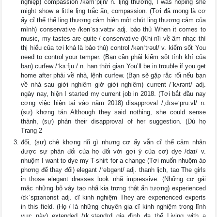
nghiệp) compassion /kəmˈpỉʃn/ n. lịng thương, I was hoping she
might show a little lịng trắc ẩn, compassion. (Tơi đã mong là cơ
ấy cĩ thể thể lịng thương cảm hiện một chút lịng thương cảm của
mình) conservative /kənˈsɜːvətɪv adj. bảo thủ When it comes to
music, my tastes are quite / conservative (Khi nĩi về âm nhạc thì
thị hiếu của tơi khá là bảo thủ) control /kənˈtrəʊl/ v. kiểm sốt You
need to control your temper. (Bạn cần phải kiểm sốt tính khí của
bạn) curfew /ˈkɜːfjuː/ n. hạn thời gian You’ll be in trouble if you get
home after phải về nhà, lệnh curfew. (Bạn sẽ gặp rắc rối nếu bạn
về nhà sau giới nghiêm giờ giới nghiêm) current /ˈkʌrənt/ adj.
ngày nay, hiện I started my current job in 2018. (Tơi bắt đầu nay
cơng việc hiện tại vào năm 2018) disapproval /ˌdɪsəˈpruːvl/ n.
(sự) khơng tán Although they said nothing, she could sense
thành, (sự) phản their disapproval of her suggestion. (Dù họ
Trang 2
đối, (sự) chê khơng nĩi gì nhưng cơ ấy vẫn cĩ thể cảm nhận
được sự phản đối của họ đối với gợi ý của cơ) dye /daɪ/ v.
nhuộm I want to dye my T-shirt for a change (Tơi muốn nhuộm áo
phơng để thay đổi) elegant /ˈelɪɡənt/ adj. thanh lịch, tao The girls
in those elegant dresses look nhã impressive. (Những cơ gái
mặc những bộ váy tao nhã kia trơng thật ấn tượng) experienced
/ɪkˈspɪəriənst adj. cĩ kinh nghiệm They are experienced experts
in this field. (Họ / là những chuyên gia cĩ kinh nghiệm trong lĩnh
vực này) extended /ɪkˌstendɪd gia đình đa thế Living with a