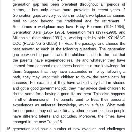
generation gap has been prevalent throughout all periods of
history, it has only grown more prevalent in recent years. *
Generation gaps are very evident in today’s workplace as seniors
tend to work beyond the traditional age for retirement. *
Sometimes a workplace may have Baby Boomers (1946-1964),
Generation Xers (1965- 1976), Generation Yers (1977-1990), and
Millennials (bom since 1991) all working side by side. KỸ NĂNG
ĐỌC (READING SKILLS) I - Read the passage and choose the
best answer to each of the following questions. The generation
gap between the parents and the children is due to the fact that
the parents have experienced real life and whatever they have
learned from personal experiences becomes a true knowledge for
them. Suppose that they have succeeded in life by following a
path, they may want their children to follow the same path for
success. For example, if they have worked very hard in studies
and got a good government job, they may advice their children to
do the same for a having a good life as them. This also happens
in other dimensions. The parents tend to treat their personal
experiences as universal knowledge, which is false. What work
for one person may not work for any other person because people
have different talents and aptitudes. Moreover, the times have
changed in the new Trang 15
generation and now a number of new avenues and challenges