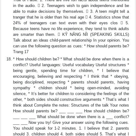
in the audio.  2. Teenagers wish to gain independence and be
able to make decisions by themselves.  3. A teen might tell a
tranger that he is older than his real age  4. Statistics show that
24% of teenagers can text even with their eyes clos  5.
Because teens have no life experience, they tend to think adults
are smarter than them.  KỸ NĂNG NĨI (SPEAKING SKILLS)
Talk about an ideas child-parent relationship In your opinion. You
can use the following question as cues: * How should parents be?
Trang 17
* How should children be? * What should be done when there is a
conflict? Useful languages: Useful vocabulary Useful structures *
being gentle, spending time for children, * I believe that
encouraging, believing and respecting * I think that * obeying,
being disciplined, respecting * parents should parents, having
sympathy * children should * being open-minded, avoiding
silence, * It’s better for children to considering the feelings of the
other, * both sides should constructive arguments * That’s what I
think about Complete the notes: Structures of the talk Your notes
How should parents be? ___ ___ ___ How should children be?
___ ___ ___ What should be done when there is a ___ conflict?
___ ___ Now you try! Give your answer using the following cues.
You should speak for 1-2 minutes. 1. I believe that 2. parents
should 3. children should 4. both sides should 5. That’s what I