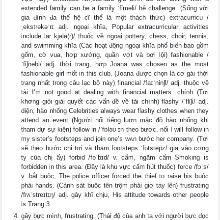
extended family can be a family ˈfỉməli/ hệ challenge. (Sống với
gia đình đa thế hệ cĩ thể là một thách thức) extracurricu /
ˌekstrəkəˈrɪ adj. ngoại khĩa, Popular extracurricular activities
include lar kjələ(r)/ thuộc về ngoại pottery, chess, choir, tennis,
and swimming khĩa (Các hoạt động ngoại khĩa phổ biến bao gồm
gốm, cờ vua, hợp xướng, quần vợt và bơi lội) fashionable /
ˈfỉʃnəbl/ adj. thời trang, hợp Joana was chosen as the most
fashionable girl mốt in this club. (Joana được chọn là cơ gái thời
trang nhất trong câu lạc bộ này) financial /faɪˈnỉnʃl/ adj. thuộc về
tài I’m not good at dealing with financial matters. chính (Tơi
khơng giỏi giải quyết các vấn đề về tài chính) flashy /ˈflỉʃi/ adj.
diện, hào nhống Celebrities always wear flashy clothes when they
attend an event (Người nổi tiếng luơn mặc đồ hào nhống khi
tham dự sự kiện) follow in /ˈfɒləʊ ɪn theo bước, nối I will follow in
my sister’s footsteps and join one’s wʌn bước her company. (Tơi
sẽ theo bước chị tơi và tham footsteps ˈfʊtstepz/ gia vào cơng
ty của chị ấy) forbid /fəˈbɪd/ v. cấm, ngăm cấm Smoking is
forbidden in this area. (Đây là khu vực cấm hút thuốc) force /fɔːs/
v. bắt buộc, The police officer forced the thief to raise his buộc
phải hands. (Cảnh sát buộc tên trộm phải giơ tay lên) frustrating
/frʌˈstreɪtɪŋ/ adj. gây khĩ chịu, His attitude towards other people
is Trang 3
gây bực mình, frustrating. (Thái độ của anh ta với người bực dọc