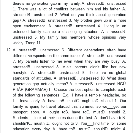
there’s no generation gap in my family. A. stressedB. unstressed
1. There was a lot of conflicts between him and his father. A.
stressedB. unstressed 2. What do you think about generation
gap? A. stressedB. unstressed 3. My brother grew up in a more
open environment. A. stressedB. unstressed 4. Living in an
extended family can be a challenging situation. A. stressedB.
unstressed 5. My family has members whose opinions vary
widely. Trang 11
A. stressedB. unstressed 6. Different generations often have
different viewpoints on the same issue. A. stressedB. unstressed
7. My parents listen to me even when they are very busy. A.
stressedB. unstressed 8. Mia’s parents didn’t like her new
hairstyle. A. stressedB. unstressed 9. There are no global
standards of attitudes. A. stressedB. unstressed 10. What does
generation gap actually mean? A. stressedB. unstressed NGỮ
PHÁP (GRAMMAR) I - Choose the best option to complete each
of the following sentences. E.g.: I have a terrible headache, so
I___leave early. A. have toB. mustC. ough toD. should 1. Our
family is qoinq to travel abroad this summer, so we___get our
passport soon. A. ought toB. have toC. mustD. should 2.
Students___look at their notes during the test. A. don’t have toB.
shouldn’tC. mustn’tD. ought not to 3. You___find time for some
relaxation every day. A. have toB. mustC. shouldD. might 4.