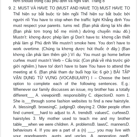
hơn should trong câu phủ định và nghi vấn. Trang 8
2. MUST VÀ HAVE TO (MUST AND HAVE TO) MUST HAVE TO
Thể hiện sự bắt buộc từ bên ngồi Thể hiện sự bắt buộc bởi
người nĩi You have to stop when the traffic light Khẳng định You
must respect your parents. turns red. (Bạn phải dừng lại khi đèn
(Bạn phải tơn trọng bố mẹ mình.) đường chuyển màu đỏ.)
Mustn’t: khơng được phép làm gì Don’t have to: khơng cần thiết
phải làm gì Phủ định We mustn’t smoke here. You don’t have to
work overtime. (Chúng ta khơng được hút thuốc ở đây.) (Bạn
khơng cần phải làm thêm giờ.) Ví dụ: You must go home before
curfew. must/ mustn’t Verb – Cấu trúc (Con phải về nhà trước giờ
giới nghiêm.) have to/ don’t have to bare You have to attend the
meeting at 6. (Bạn phải tham dự buổi họp lúc 6 giờ.) BÀI TẬP
VẬN DỤNG TỪ VỰNG (VOCABULARY) I – Choose the best
option to complete each of the following sentences. E.g.:
Whenever our family discusses an issue, my brother has a totally
different___ A. viewpointB. responsibility C. objectionD. norm 1.
She is___through some fashion websites to find a new hairstyle.
A. blessingB. browsingC. judgingD. obeying 2. Older people often
find current___hard to adjust to. A. trendsB. valuesC. curfewsD.
hairstyles 3. My mother used to teach me and my brother
table___when we were children. A. problemsB. lawsC. mannersD.
behaviours 4. If you are a part of a (n) ___, you may live with
your grandparents, aunts and uncles. A. generation gapB.