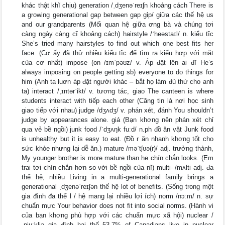
khác thật khĩ chịu) generation /ˌdʒenəˈreɪʃn khoảng cách There is
a growing generational gap between gap ɡỉp/ giữa các thế hệ us
and our grandparents (Mối quan hệ giữa ơng bà và chúng tơi
càng ngày càng cĩ khoảng cách) hairstyle /ˈheəstaɪl/ n. kiểu tĩc
She’s tried many hairstyles to find out which one best fits her
face. (Cơ ấy đã thử nhiều kiểu tĩc để tìm ra kiểu hợp với mặt
của cơ nhất) impose (on /ɪmˈpəʊz/ v. Áp đặt lên ai đĩ He’s
always imposing on people getting sb) everyone to do things for
him (Anh ta luơn áp đặt người khác – bắt họ làm đủ thứ cho anh
ta) interact /ˌɪntərˈỉkt/ v. tương tác, giao The canteen is where
students interact with tiếp each other (Căng tin là nơi học sinh
giao tiếp với nhau) judge /dʒʌdʒ/ v. phán xét, đánh You shouldn’t
judge by appearances alone. giá (Bạn khơng nên phán xét chỉ
qua vẻ bề ngồi) junk food /ˈdʒʌŋk fuːd/ n.ph đồ ăn vặt Junk food
is unhealthy but it is easy to eat. (Đồ r ăn nhanh khơng tốt cho
sức khỏe nhưng lại dễ ăn.) mature /məˈtʃʊə(r)/ adj. trưởng thành,
My younger brother is more mature than he chín chắn looks. (Em
trai tơi chín chắn hơn so với bề ngồi của nĩ) multi- /mʌlti adj. đa
thế hệ, nhiều Living in a multi-generational family brings a
generational ˌdʒenəˈreɪʃən thế hệ lot of benefits. (Sống trong một
gia đình đa thế l / hệ mang lại nhiều lợi ích) norm /nɔːm/ n. sự
chuẩn mực Your behavior does not fit into social norms. (Hành vi
của bạn khơng phù hợp với các chuẩn mực xã hội) nuclear /
ˌnjuːkliə gia đình hai thế 53.7% of Canadians live in nuclear