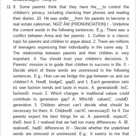
9. Some parents think that they have the___to control the
children’s privacy, including checking their phones and reading
their diaries. 10. He was under___from his parents to become a
real estate salesman. NGỮ ÂM (PRONUNCIATION) I - Underline
the content words in the following sentences. E.g.: There was a
conflict between Anna and her parents. 1. Curfew is a classic
topic for parents and children to argue about. 2. There are millions
of teenagers expressing their individuality in the same way. 3.
The relationship between parents and their children is very
important. 4. You should trust your children’s decisions. 5.
Parents’ mission is to guide their children to success in life. II -
Decide which of these words are unstressed in the following
sentences. E.g.: How can we bridge the gap between us and our
children? A. HowB. bridgeC. gapD. and 1. Each generation sets
its own fashion trends and taste in music. A. generationB. itsC.
fashionD. music 2. Which changes in traditional values could
contribute to generation gap? A. WhichB. valuesC. couldD.
generation 3. Children almost can’t decide what should be
necessary for them. A. ChildrenB. can’tC. necessaryD. for 4. Our
parents expect the best things for us. A. parentsB. expectC.
theD. best 5. I realised that we had too many differences. A. IB.
realisedC. hadD. differences III - Decide whether the underlined
words are stressed or unstressed. E.g.: It seems to me that