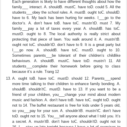
Each generation is likely to have different thoughts about how the
family___ interact. A. shouldB. mustC. have toD. could 5. All the
students___obey the school rules. A. mustB. ought toC. shouldD.
have to 6. My back has been hurting for weeks. I___go to the
doctor’s. A. don’t have toB. have toC. mustn’tD. must 7. My
family___pay a lot of taxes every year. A. shouldB. has toC.
mustD. ought to 8. The local authority is really strict about
protecting that piece of lawn. You walk around it. A. mustn’tB.
ought not toC. shouldn’tD. don’t have to 9. It is a great party but
I___go now. A. shouldB. have toC. mustD. ought to 10.
Sometimes parents___be tolerant of their children’s childlike
behaviours. A. shouldB. mustC. have toD. mustn’t 11. All
students___complete their homework before going to class
because it’s a rule. Trang 12
A. ought toB. have toC. mustD. should 12. Parents___spend
more time talking to their children to enhance family bonding. A.
shouldB. shouldn’tC. mustD. have to 13. If you want to be a
friend of your children, you___change your mind about modern
music and fashion. A. don’t have toB. have toC. ought toD. ought
not to 14. The buffet restaurant is free for kids under 5 years old,
so you___pay for your son. A. shouldn’tB. mustn’tC. don’t have
toD. ought not to 15. You___tell anyone about what I told you. It’s
a secret. A. mustn’tB. don’t have toC. shouldn’tD. ought not to
16. I___stay up late tonight because I have a lot of exercises to