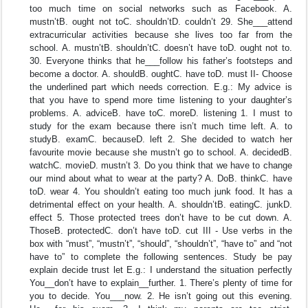
too much time on social networks such as Facebook. A.
mustn’tB. ought not toC. shouldn’tD. couldn’t 29. She___attend
extracurricular activities because she lives too far from the
school. A. mustn’tB. shouldn’tC. doesn’t have toD. ought not to.
30. Everyone thinks that he___follow his father’s footsteps and
become a doctor. A. shouldB. oughtC. have toD. must II- Choose
the underlined part which needs correction. E.g.: My advice is
that you have to spend more time listening to your daughter’s
problems. A. adviceB. have toC. moreD. listening 1. I must to
study for the exam because there isn’t much time left. A. to
studyB. examC. becauseD. left 2. She decided to watch her
favourite movie because she mustn’t go to school. A. decidedB.
watchC. movieD. mustn’t 3. Do you think that we have to change
our mind about what to wear at the party? A. DoB. thinkC. have
toD. wear 4. You shouldn’t eating too much junk food. It has a
detrimental effect on your health. A. shouldn’tB. eatingC. junkD.
effect 5. Those protected trees don’t have to be cut down. A.
ThoseB. protectedC. don’t have toD. cut III - Use verbs in the
box with “must”, “mustn’t”, “should”, “shouldn’t”, “have to” and “not
have to” to complete the following sentences. Study be pay
explain decide trust let E.g.: I understand the situation perfectly
You__don’t have to explain__further. 1. There’s plenty of time for
you to decide. You___now. 2. He isn’t going out this evening.