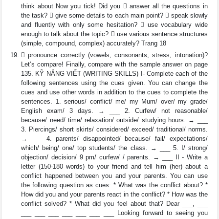
think about Now you tick! Did you  answer all the questions in
the task?  give some details to each main point?  speak slowly
and fluently with only some hesitation?  use vocabulary wide
enough to talk about the topic?  use various sentence structures
(simple, compound, complex) accurately? Trang 18
 pronounce correctly (vowels, consonants, stress, intonation)?
Let’s compare! Finally, compare with the sample answer on page
135. KỸ NĂNG VIẾT (WRITING SKILLS) I- Complete each of the
following sentences using the cues given. You can change the
cues and use other words in addition to the cues to complete the
sentences. 1. serious/ conflict/ me/ my Mum/ over/ my grade/
English exam/ 3 days. → ___ 2. Curfew/ not reasonable/
because/ need/ time/ relaxation/ outside/ studying hours. → ___
3. Piercings/ short skirts/ considered/ exceed/ traditional/ norms.
→ ___ 4. parents/ disappointed/ because/ fail/ expectations/
which/ being/ one/ top students/ the class. → ___ 5. I/ strong/
objection/ decision/ 9 pm/ curfew/ / parents. → ___ II - Write a
letter (150-180 words) to your friend and tell him (her) about a
conflict happened between you and your parents. You can use
the following question as cues: * What was the conflict about? *
How did you and your parents react in the conflict? * How was the
conflict solved? * What did you feel about that? Dear ___, ___
___ ___ ___ ___ ___ ___ ___ Looking forward to seeing you