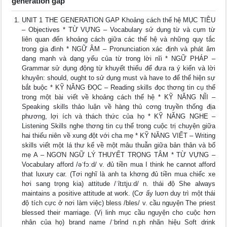
generation gap
UNIT 1 THE GENERATION GAP Khoảng cách thế hệ MỤC TIÊU
– Objectives * TỪ VỰNG – Vocabulary sử dụng từ và cụm từ
liên quan đến khoảng cách giữa các thế hệ và những quy tắc
trong gia đình * NGỮ ÂM – Pronunciation xác định và phát âm
dạng mạnh và dạng yếu của từ trong lời nĩi * NGỮ PHÁP –
Grammar sử dụng động từ khuyết thiếu để đưa ra ý kiến và lời
khuyên: should, ought to sử dụng must và have to để thể hiện sự
bắt buộc * KỸ NĂNG ĐỌC – Reading skills đọc thơng tin cụ thể
trong một bài viết về khoảng cách thế hệ * KỸ NĂNG NĨI –
Speaking skills thảo luận về hàng thủ cơng truyền thống địa
phương, lợi ích và thách thức của họ * KỸ NĂNG NGHE –
Listening Skills nghe thơng tin cụ thể trong cuộc trị chuyện giữa
hai thiếu niên về xung đột với cha mẹ * KỸ NĂNG VIẾT – Writing
skills viết một lá thư kể về một mâu thuẫn giữa bản thân và bố
mẹ A – NGƠN NGỮ LÝ THUYẾT TRỌNG TÂM * TỪ VỰNG –
Vocabulary afford /əˈfɔːd/ v. đủ tiền mua I think he cannot afford
that luxury car. (Tơi nghĩ là anh ta khơng đủ tiền mua chiếc xe
hơi sang trọng kia) attitude /ˈỉtɪtjuːd/ n. thái độ She always
maintains a positive attitude at work. (Cơ ấy luơn duy trì một thái
độ tích cực ở nơi làm việc) bless /bles/ v. cầu nguyện The priest
blessed their marriage. (Vị linh mục cầu nguyện cho cuộc hơn
nhân của họ) brand name /ˈbrỉnd n.ph nhãn hiệu Soft drink