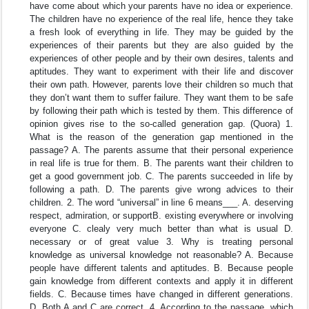
have come about which your parents have no idea or experience.
The children have no experience of the real life, hence they take
a fresh look of everything in life. They may be guided by the
experiences of their parents but they are also guided by the
experiences of other people and by their own desires, talents and
aptitudes. They want to experiment with their life and discover
their own path. However, parents love their children so much that
they don’t want them to suffer failure. They want them to be safe
by following their path which is tested by them. This difference of
opinion gives rise to the so-called generation gap. (Quora) 1.
What is the reason of the generation gap mentioned in the
passage? A. The parents assume that their personal experience
in real life is true for them. B. The parents want their children to
get a good government job. C. The parents succeeded in life by
following a path. D. The parents give wrong advices to their
children. 2. The word “universal” in line 6 means___. A. deserving
respect, admiration, or supportB. existing everywhere or involving
everyone C. clealy very much better than what is usual D.
necessary or of great value 3. Why is treating personal
knowledge as universal knowledge not reasonable? A. Because
people have different talents and aptitudes. B. Because people
gain knowledge from different contexts and apply it in different
fields. C. Because times have changed in different generations.
D. Both A and C are correct. 4. According to the passage, which