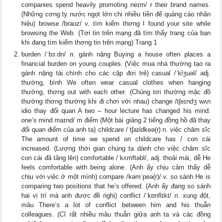
companies spend heavily promoting neɪm/ r their brand names.
(Những cơng ty nước ngọt lớn chi nhiều tiền để quảng cáo nhãn
hiệu) browse /braʊz/ v. tìm kiếm thơng I found your site while
browsing the Web. (Tơi tin trên mạng đã tìm thấy trang của bạn
khi đang tìm kiếm thơng tin trên mạng) Trang 1
burden /ˈbɜːdn/ n. gánh nặng Buying a house often places a
financial burden on young couples. (Việc mua nhà thường tạo ra
gánh nặng tài chính cho các cặp đơi trẻ) casual /ˈkỉʒuəl/ adj.
thường, bình We often wear casual clothes when hanging
thường, thơng out with each other. (Chúng tơi thường mặc đồ
thường thơng thường khi đi chơi với nhau) change /tʃeɪndʒ wʌn
idio thay đổi quan A two – hour lecture has changed his mind.
one’s mind maɪnd/ m điểm (Một bài giảng 2 tiếng đồng hồ đã thay
đổi quan điểm của anh ta) childcare /ˈtʃaɪldkeə(r) n. việc chăm sĩc
The amount of time we spend on childcare has / con cái
increased. (Lượng thời gian chúng ta dành cho việc chăm sĩc
con cái đã tăng lên) comfortable /ˈkʌmftəbl/, adj. thoải mái, dễ He
feels comfortable with being alone. (Anh ấy chịu cảm thấy dễ
chịu với việc ở một mình) compare /kəmˈpeə(r)/ v. so sánh He is
comparing two positions that he’s offered. (Anh ấy đang so sánh
hai vị trí mà anh được đề nghị) conflict /ˈkɒnflɪkt/ n. xung đột,
mâu There’s a lot of conflict between him and his thuẫn
colleagues. (Cĩ rất nhiều mâu thuẫn giữa anh ta và các đồng