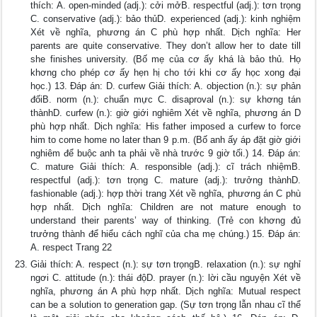
thích: A. open-minded (adj.): cởi mởB. respectful (adj.): tơn trọng
C. conservative (adj.): bảo thủD. experienced (adj.): kinh nghiệm
Xét về nghĩa, phương án C phù hợp nhất. Dịch nghĩa: Her
parents are quite conservative. They don’t allow her to date till
she finishes university. (Bố mẹ của cơ ấy khá là bảo thủ. Họ
khơng cho phép cơ ấy hẹn hị cho tới khi cơ ấy học xong đại
học.) 13. Đáp án: D. curfew Giải thích: A. objection (n.): sự phản
đốiB. norm (n.): chuẩn mực C. disaproval (n.): sự khơng tán
thànhD. curfew (n.): giờ giới nghiêm Xét về nghĩa, phương án D
phù hợp nhất. Dịch nghĩa: His father imposed a curfew to force
him to come home no later than 9 p.m. (Bố anh ấy áp đặt giờ giới
nghiêm để buộc anh ta phải về nhà trước 9 giờ tối.) 14. Đáp án:
C. mature Giải thích: A. responsible (adj.): cĩ trách nhiệmB.
respectful (adj.): tơn trọng C. mature (adj.): trưởng thànhD.
fashionable (adj.): hợp thời trang Xét về nghĩa, phương án C phù
hợp nhất. Dịch nghĩa: Children are not mature enough to
understand their parents’ way of thinking. (Trẻ con khơng đủ
trưởng thành để hiểu cách nghĩ của cha mẹ chúng.) 15. Đáp án:
A. respect Trang 22
Giải thích: A. respect (n.): sự tơn trọngB. relaxation (n.): sự nghỉ
ngơi C. attitude (n.): thái độD. prayer (n.): lời cầu nguyện Xét về
nghĩa, phương án A phù hợp nhất. Dịch nghĩa: Mutual respect
can be a solution to generation gap. (Sự tơn trọng lẫn nhau cĩ thể