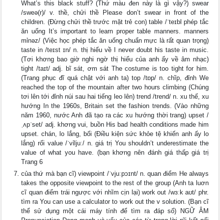
What’s this black stuff? (Thứ màu đen này là gì vậy?) swear
/sweə(r)/ v. thề, chửi thề Please don’t swear in front of the
children. (Đừng chửi thề trước mặt trẻ con) table /ˈteɪbl phép tắc
ăn uống It’s important to learn proper table manners. manners
mỉnəz/ (Việc học phép tắc ăn uống chuẩn mực là rất quan trọng)
taste in /teɪst ɪn/ n. thị hiếu về I never doubt his taste in music.
(Tơi khơng bao giờ nghi ngờ thị hiếu của anh ấy về âm nhạc)
tight /taɪt/ adj. bĩ sát, ơm sát The costume is too tight for him.
(Trang phục đĩ quá chật với anh ta) top /tɒp/ n. chĩp, đỉnh We
reached the top of the mountain after two hours climbing (Chúng
tơi lên tới đỉnh núi sau hai tiếng leo lên) trend /trend/ n. xu thế, xu
hướng In the 1960s, Britain set the fashion trends. (Vào những
năm 1960, nước Anh đã tạo ra các xu hướng thời trang) upset /
ˌʌpˈset/ adj. khơng vui, buồn His bad health conditions made him
upset. chán, lo lắng, bối (Điều kiện sức khỏe tệ khiến anh ấy lo
lắng) rối value /ˈvỉljuː/ n. giá trị You shouldn’t underestimate the
value of what you have. (bạn khơng nên đánh giá thấp giá trị
Trang 6
của thứ mà bạn cĩ) viewpoint /ˈvjuːpɔɪnt/ n. quan điểm He always
takes the opposite viewpoint to the rest of the group (Anh ta luơn
cĩ quan điểm trái ngược với nhĩm cịn lại) work out /wɜːk aʊt/ phr.
tìm ra You can use a calculator to work out the v solution. (Bạn cĩ
thể sử dụng một cái máy tính để tìm ra đáp số) NGỮ ÂM