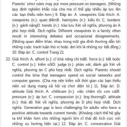
Parents’ strict rules may put more pressure on teenagers. (Những
quy định nghiêm khắc của cha mẹ cĩ thể gây nhiều áp lực lên
các bạn thiếu niên hơn.) 9. Đáp án: A. viewpoints Giải thích: A.
viewpoints (n.): quan điểmB. hairstyles (n.): kiểu tĩc C. burdens
(n.): gánh nặngD. trends (n.): trào lưu Xét về nghĩa, phương án A
phù hợp nhất. Dịch nghĩa: Different viewpoints in a family often
result in interesting debates and occasional disagreements.
(Những quan điểm khác nhau trong một gia đình thường dẫn tới
những cuộc tranh luận thú vị hoặc đơi khi là những sự bất đồng.)
10. Đáp án: C. control Trang 21
Giải thích: A. afford (v.): cĩ khả năng chi trảB. force (v.): bắt buộc
C. control (v.): kiểm sốtD. judge (v.): phán xét, đánh giá Xét về
nghĩa, phương án C phù hợp nhất. Dịch nghĩa: Parents should
control the time that teenagers spend on social networks and
computer games. (Cha mẹ nên kiểm sốt thời gian các bạn thiếu
niên sử dụng mạng xã hội và chơi điện tử.) 11. Đáp án: D.
attitude Giải thích: A. childcare (n.): việc chăm sĩc con cáiB.
pressure (n.): áp lực C. compassion (n.): lịng thươngD. attitude
(n.): thái độ Xét về nghĩa, phương án D phù hợp nhất. Dịch
nghĩa: Generation gap is less challenging for adults who have a
positive attitude towards current trends. (Khoảng cách thế hệ gây
ra khĩ khăn hơn cho những người lớn cĩ thái độ tích cực với
những xu hướng hiện tại.) 12. Đáp án: C. conservative Giải