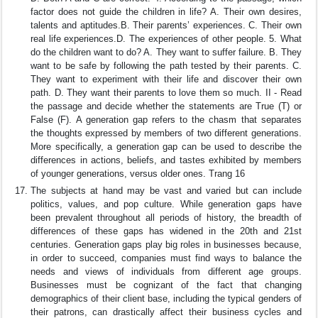
factor does not guide the children in life? A. Their own desires,
talents and aptitudes.B. Their parents’ experiences. C. Their own
real life experiences.D. The experiences of other people. 5. What
do the children want to do? A. They want to suffer failure. B. They
want to be safe by following the path tested by their parents. C.
They want to experiment with their life and discover their own
path. D. They want their parents to love them so much. II - Read
the passage and decide whether the statements are True (T) or
False (F). A generation gap refers to the chasm that separates
the thoughts expressed by members of two different generations.
More specifically, a generation gap can be used to describe the
differences in actions, beliefs, and tastes exhibited by members
of younger generations, versus older ones. Trang 16
The subjects at hand may be vast and varied but can include
politics, values, and pop culture. While generation gaps have
been prevalent throughout all periods of history, the breadth of
differences of these gaps has widened in the 20th and 21st
centuries. Generation gaps play big roles in businesses because,
in order to succeed, companies must find ways to balance the
needs and views of individuals from different age groups.
Businesses must be cognizant of the fact that changing
demographics of their client base, including the typical genders of
their patrons, can drastically affect their business cycles and