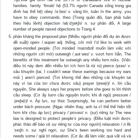
families. family ˈfỉməli/ hệ (53.7% người Canada sống trong gia
đình hai thế hệ) obey /əˈbeɪ/ v. vâng lời, tuân In the army, you
have to obey commands. theo (Trong quân đội, bạn phải tuân
theo hiệu lệnh) objection /əbˈdʒekʃn/ n. sự phản đối, A large
number of people raised objections to Trang 4
phản kháng the proposed plan (Nhiều người phản đối dự án được
đề xuất) open- /ˌəʊpən adj. thống, cởi mở I’d like to work with
open-minded people. (Tơi minded ˈmaɪndɪd/ muốn làm việc với
những người cởi mở) outweigh /ˌaʊtˈweɪ/ v. vượt hơn hẳn, The
benefits of this treatment far outweigh any nhiều hơn risks. (Việc
điều trị này đem đến nhiều lợi ích hơn là rủi ro) pierce /pɪəs/ v.
xâu khuyên (tai, I couldn’t wear these earrings because my ears
mũi ) aren’t pierced. (Tơi khơng thể đeo những cái khuyên tai
này vì tai của tơi chưa được xâu) prayer /preə(r)/ n. lời cầu
nguyện, She always says her prayers before she goes to lời thỉnh
cầu sleep. (Cơ ấy luơn cầu nguyện trước khi đi ngủ) pressure /
ˈpreʃə(r)/ n. Áp lực, sự thúc Surprisingly, he can perform better
under bách pressure. (Ngạc nhiên thay, anh ta cĩ thể thể hiện tốt
hơn khi chịu áp lực) privacy /ˈprɪvəsi/ n. (sự) riêng tư The new
law is designed to protect people’s privacy. (Điều luật mới được
phác thảo để bảo vệ sự riêng tư của mọi người) relaxation /ˌriːlỉk
ˈseɪʃn n. sự nghỉ ngơi, sự She’s been working too hard and
needs some / giải trí relaxation. (Cơ ấy đã làm việc quá vất vả và