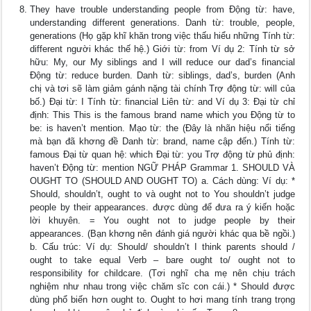
They have trouble understanding people from Động từ: have,
understanding different generations. Danh từ: trouble, people,
generations (Họ gặp khĩ khăn trong việc thấu hiểu những Tính từ:
different người khác thế hệ.) Giới từ: from Ví dụ 2: Tính từ sở
hữu: My, our My siblings and I will reduce our dad’s financial
Động từ: reduce burden. Danh từ: siblings, dad’s, burden (Anh
chị và tơi sẽ làm giảm gánh nặng tài chính Trợ động từ: will của
bố.) Đại từ: I Tính từ: financial Liên từ: and Ví dụ 3: Đại từ chỉ
định: This This is the famous brand name which you Động từ to
be: is haven’t mention. Mạo từ: the (Đây là nhãn hiệu nổi tiếng
mà bạn đã khơng đề Danh từ: brand, name cập đến.) Tính từ:
famous Đại từ quan hệ: which Đại từ: you Trợ động từ phủ định:
haven’t Động từ: mention NGỮ PHÁP Grammar 1. SHOULD VÀ
OUGHT TO (SHOULD AND OUGHT TO) a. Cách dùng: Ví dụ: *
Should, shouldn’t, ought to và ought not to You shouldn’t judge
people by their appearances. được dùng để đưa ra ý kiến hoặc
lời khuyên. = You ought not to judge people by their
appearances. (Bạn khơng nên đánh giá người khác qua bề ngồi.)
b. Cấu trúc: Ví dụ: Should/ shouldn’t I think parents should /
ought to take equal Verb – bare ought to/ ought not to
responsibility for childcare. (Tơi nghĩ cha mẹ nên chịu trách
nghiệm như nhau trong việc chăm sĩc con cái.) * Should được
dùng phổ biến hơn ought to. Ought to hơi mang tính trang trọng