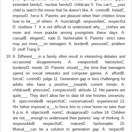
extended familyC. nuclear familyD. childcare 5. You can’t___your
child to watch the movie that he doesn’t like. A. controlB. forbidC.
imposeD. force 6. Parents are pleased when their children know
how to be___of others. A. frustratingB. responsibleC. respectful
D. studious 7. It is not difficult to understand why___clothes are
more and more popular among youngsters these days. A.
casualB. elegantC. rude D. fashionable 8. Parents’ strict rules
may put more___on teenagers. A. burdenB. pressureC. problem
D. stuff Trang 9
9. Different___in a family often result in interesting debates and
occasional disagreements. A. viewpointsB. hairstylesC.
burdensD. trends 10. Parents should___the time that teenagers
spend on social networks and computer games. A. affordB.
forceC. controlD. judge 11. Generation gap is less challenging for
adults who have a positive___towards current trends. A.
childcareB. pressureC. compassionD. attitude 12. Her parents are
quite___. They don’t allow her to date till she finishes university.
A. open-mindedB. respectfulC. conservativeD. experienced 13.
His father imposed a___to force him to come home no later than
9 p.m. A. objectionB. normC. disapprovalD. curfew 14. Children
are not___enough to understand their parents’ way of thinking. A.
responsibleB. respectfulC. matureD. fashionable 15.
Mutual___can be a solution to generation gap. A. respectB.