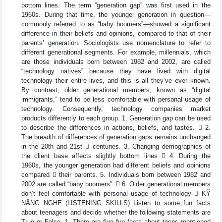
bottom lines. The term “generation gap” was first used in the
1960s. During that time, the younger generation in question—
commonly referred to as “baby boomers”—showed a significant
difference in their beliefs and opinions, compared to that of their
parents’ generation. Sociologists use nomenclature to refer to
different generational segments. For example, millennials, which
are those individuals born between 1982 and 2002, are called
“technology natives” because they have lived with digital
technology their entire lives, and this is all they’ve ever known.
By contrast, older generational members, known as “digital
immigrants,” tend to be less comfortable with personal usage of
technology. Consequently, technology companies market
products differently to each group. 1. Generation gap can be used
to describe the differences in actions, beliefs, and tastes.  2.
The breadth of differences of generation gaps remains unchanged
in the 20th and 21st  centuries. 3. Changing demographics of
the client base affects slightly bottom lines  4. During the
1960s, the younger generation had different beliefs and opinions
compared  their parents. 5. Individuals born between 1982 and
2002 are called “baby boomers”.  6. Older generational members
don’t feel comfortable with personal usage of technology  KỸ
NĂNG NGHE (LISTENING SKILLS) Listen to some fun facts
about teenagers and decide whether the following statements are
True or False. 1. There are five fun facts about teens mentioned