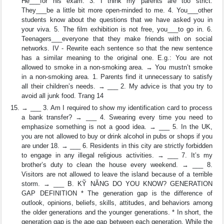
He___for his exam. 3. I think my parents are too strict.
They___be a little bit more open-minded to me. 4. You___other
students know about the questions that we have asked you in
your viva. 5. The film exhibition is not free, you___to go in. 6.
Teenagers___everyone that they make friends with on social
networks. IV - Rewrite each sentence so that the new sentence
has a similar meaning to the original one. E.g.: You are not
allowed to smoke in a non-smoking area. → You mustn’t smoke
in a non-smoking area. 1. Parents find it unnecessary to satisfy
all their children’s needs. → ___ 2. My advice is that you try to
avoid all junk food. Trang 14
→ ___ 3. Am I required to show my identification card to process
a bank transfer? → ___ 4. Swearing every time you need to
emphasize something is not a good idea. → ___ 5. In the UK,
you are not allowed to buy or drink alcohol in pubs or shops if you
are under 18. → ___ 6. Residents in this city are strictly forbidden
to engage in any illegal religious activities. → ___ 7. It’s my
brother’s duty to clean the house every weekend. → ___ 8.
Visitors are not allowed to leave the island because of a terrible
storm. → ___ B. KỸ NĂNG DO YOU KNOW? GENERATION
GAP DEFINITION * The generation gap is the difference of
outlook, opinions, beliefs, skills, attitudes, and behaviors among
the older generations and the younger generations. * In short, the
generation gap is the age gap between each generation. While the