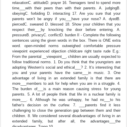
relaxationC. attitudeD. prayer 16. Teenagers tend to spend more
time___with their peers than with their parents. A. judgingB.
obeyingC. forbiding D. interacting 17. Are you sure that your
parents won’t be angry if you___have your nose? A. dyedB.
piercedC. sweared D. blessed 18. Show your children that you
respect their___by knocking the door before entering. A.
pressureB. privacyC. conflictD. burden II - Complete the following
sentences using the given words in the box. There is ONE extra
word. open-minded norms outweighed comfortable pressure
viewpoint experienced objection childcare right taste rude E.g.:
From the parental __viewpoint__, children are usually expected to
follow traditional norms. 1. Do you think that the youngsters are
adopting Western’s social and ethical___? 2. It’s interesting that
you and your parents have the same___in music. 3. One
advantage of living in an extended family is that there are
more___members to ask for help when you are in a struggle. 4.
The burden of___is a main reason causing stress for young
parents. 5. A lot of people think that life in a nuclear family is
more___. 6. Although he was unhappy, he had no___to his
father’s decision on the curfew. 7. ___parents find it less
challenging to close the generation gap between them and their
children. 8. We considered several disadvantages of living in an
extended family, but after all, the advantages___the
disadvantages. Trang 10