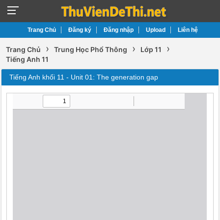
Trang Chủ
Đăng ký
Đăng nhập
Upload
Liên hệ
›
›
›
Trang Chủ
Trung Học Phổ Thông
Lớp 11
Tiếng Anh 11
Tiếng Anh khối 11 - Unit 01: The generation gap