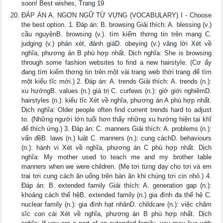
soon! Best wishes, Trang 19
ĐÁP ÁN A. NGƠN NGỮ TỪ VỰNG (VOCABULARY) I - Choose
the best option. 1. Đáp án: B. browsing Giải thích: A. blessing (v.)
cầu nguyệnB. browsing (v.). tìm kiếm thơng tin trên mạng C.
judging (v.) phán xét, đánh giáD. obeying (v.) vâng lời Xét về
nghĩa, phương án B phù hợp nhất. Dịch nghĩa: She is browsing
through some fashion websites to find a new hairstyle. (Cơ ấy
đang tìm kiếm thơng tin trên một vài trang web thời trang để tìm
một kiểu tĩc mới.) 2. Đáp án: A. trends Giải thích: A. trends (n.):
xu hướngB. values (n.) giá trị C. curfews (n.): giờ giới nghiêmD.
hairstyles (n.): kiểu tĩc Xét về nghĩa, phương án A phù hợp nhất.
Dịch nghĩa: Older people often find current trends hard to adjust
to. (Những người lớn tuổi hơn thấy những xu hướng hiện tại khĩ
để thích ứng.) 3. Đáp án: C. manners Giải thích: A. problems (n.):
vấn đềB. laws (n.) luật C. manners (n.): cung cáchD. behaviours
(n.): hành vi Xét về nghĩa, phương án C phù hợp nhất. Dịch
nghĩa: My mother used to teach me and my brother table
manners when we were children. (Mẹ tơi từng dạy cho tơi và em
trai tơi cung cách ăn uống trên bàn ăn khi chúng tơi cịn nhỏ.) 4.
Đáp án: B. extended family Giải thích: A. generation gap (n.):
khoảng cách thế hệB. extended family (n.) gia đình đa thế hệ C.
nuclear family (n.): gia đình hạt nhânD. childcare (n.): việc chăm
sĩc con cái Xét về nghĩa, phương án B phù hợp nhất. Dịch