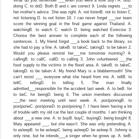
What do you remember ___when you were a little boy? A. doB.
doing C. to doD. Both B and c are correct 9. Linda regrets ___to
her mother’s advice. She was right. A. not listenB. not to listen C.
not listening D. to not listen 10. I can never forget ___our team
score the winning goal in the final game against Thailand. A.
watchingB. to watch C. watch D. being watched Exercise 3:
Choose the best answer to complete each of the following
sentences. 1. My friend forgot ___a book back to the library, so
she had to pay a fine. A. takeB. to takeC. takingD. to be taken 2.
Would you please remind her___me tomorrow morning? A.
callingB. to callC. callD. to calling 3. John volunteered ___the
food supply to the victims in the flood area. A. takeB. to takeC.
takingD. to be taken 4. My friend Mary is a blabbermouth! She
can’t resist ___ everyone what she heard from me. A. tellB. to
tellC. tellingD. to telling 5. The man finally
admitted___responsible for the accident last week. A. to beB. for
to beC. for beingD. being 6. The union members discussed
___the next meeting until next week. A. postponingB. to
postponeC. postponeD. to postponing 7. I have been having a lot
of trouble with my old car the last couple of months. I am thinking
about ___a new one. A. to buyB. buyC. buyingD. being bought 8.
Mary appeared ___, but she wasn’t. She was only pretending. A.
to asleepB. to be asleepC. being asleepD. be asleep 9. Johnny is
only nine, but he intends___a singer when he grows up. A. beB.