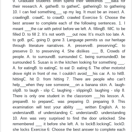
9. Graduate students often spend their weekends ___data for
their research. A. gatherB. to gatherC. gatheringD. to gathering
10. I can feel something___ up my leg. It must be an insect. A.
crawlingB. crawlC. to crawlD. crawled Exercise 5: Choose the
best answer to complete each of the following sentences. 1. I
meant ___the car with petrol before we left. A. fillingB. fillC. to be
filled D. to fill 2. It’s not worth ___out now. It’s much too late. A.
to goB. goC. going D. gone 3. Language permits us our heritage
through literature narratives. A. preserveB. preservingC. to
preserve D. to preserving 4. She dislikes ___ B, Crowds of
people. A. to surroundB. surrounded C. being surroundedD. be
surrounded 5. Susan is in the kitchen looking for something ___.
A. for eatingB. to eatingC. to eat D. eating 6. The other motorist
drove right in front of me. I couldn’t avoid___his car. A. to hitB.
hittingC. hit D. from hitting 7. There are people who can’t
help___when they see someone___on a banana skin. A. laugh-
slipB. to laugh - slip C. laughing - slippingD. laughing - slip 8.
There is only one student in the classroom ___his lesson. A.
prepareB. to prepareC. was preparing D. preparing 9. This
examination will test your ability ___ written English. A. to
understandB. of understanding C. understandD. understanding
10. Ann was very surprised to find the door unlocked. She
remembered ___ it before she left. A. to lockB.lockingC. lockD.
she locks Exercise 6: Choose the best answer to complete each