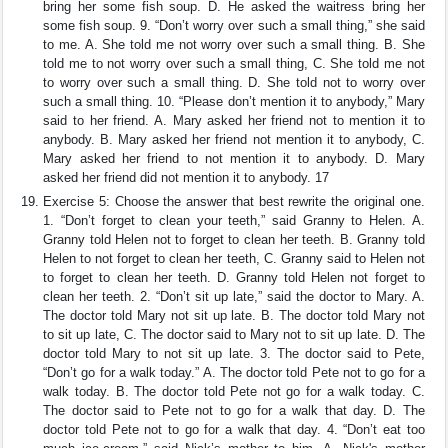
bring her some fish soup. D. He asked the waitress bring her
some fish soup. 9. “Don’t worry over such a small thing,” she said
to me. A. She told me not worry over such a small thing. B. She
told me to not worry over such a small thing, C. She told me not
to worry over such a small thing. D. She told not to worry over
such a small thing. 10. “Please don’t mention it to anybody,” Mary
said to her friend. A. Mary asked her friend not to mention it to
anybody. B. Mary asked her friend not mention it to anybody, C.
Mary asked her friend to not mention it to anybody. D. Mary
asked her friend did not mention it to anybody. 17
Exercise 5: Choose the answer that best rewrite the original one.
1. “Don’t forget to clean your teeth,” said Granny to Helen. A.
Granny told Helen not to forget to clean her teeth. B. Granny told
Helen to not forget to clean her teeth, C. Granny said to Helen not
to forget to clean her teeth. D. Granny told Helen not forget to
clean her teeth. 2. “Don’t sit up late,” said the doctor to Mary. A.
The doctor told Mary not sit up late. B. The doctor told Mary not
to sit up late, C. The doctor said to Mary not to sit up late. D. The
doctor told Mary to not sit up late. 3. The doctor said to Pete,
“Don’t go for a walk today.” A. The doctor told Pete not to go for a
walk today. B. The doctor told Pete not go for a walk today. C.
The doctor said to Pete not to go for a walk that day. D. The
doctor told Pete not to go for a walk that day. 4. “Don’t eat too