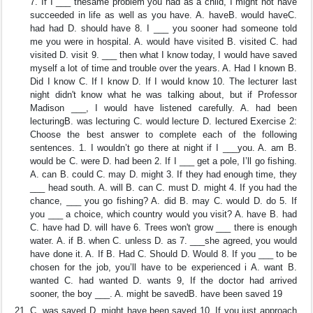
7. If I ___ thesame problem you had as a child, I might not have
succeeded in life as well as you have. A. haveB. would haveC.
had had D. should have 8. I ___ you sooner had someone told
me you were in hospital. A. would have visited B. visited C. had
visited D. visit 9. ___ then what I know today, I would have saved
myself a lot of time and trouble over the years. A. Had I known B.
Did I know C. If I know D. If I would know 10. The lecturer last
night didn't know what he was talking about, but if Professor
Madison ___, I would have listened carefully. A. had been
lecturingB. was lecturing C. would lecture D. lectured Exercise 2:
Choose the best answer to complete each of the following
sentences. 1. I wouldn’t go there at night if I ___you. A. am B.
would be C. were D. had been 2. If I ___ get a pole, I’ll go fishing.
A. can B. could C. may D. might 3. If they had enough time, they
___ head south. A. will B. can C. must D. might 4. If you had the
chance, ___ you go fishing? A. did B. may C. would D. do 5. If
you ___ a choice, which country would you visit? A. have B. had
C. have had D. will have 6. Trees won't grow ___ there is enough
water. A. if B. when C. unless D. as 7. ___she agreed, you would
have done it. A. If B. Had C. Should D. Would 8. If you ___ to be
chosen for the job, you’ll have to be experienced i A. want B.
wanted C. had wanted D. wants 9, If the doctor had arrived
sooner, the boy ___. A. might be savedB. have been saved 19
C. was saved D. might have been saved 10. If you just approach