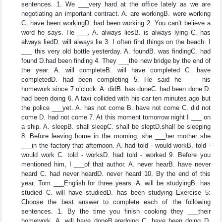
sentences. 1. We ___very hard at the office lately as we are
negotiating an important contract. A. are workingB. were working
C. have been workingD. had been working 2. You can’t believe a
word he says. He ___. A. always liesB. is always lying C. has
always liedD. will always lie 3. I often find things on the beach. I
___ this very old bottle yesterday. A. foundB. was findingC. had
found D.had been finding 4. They ___the new bridge by the end of
the year. A. will completeB. will have completed C. have
completedD. had been completing 5. He said he ___ his
homework since 7 o’clock. A. didB. has doneC. had been done D.
had been doing 6. A taxi collided with his car ten minutes ago but
the police ___yet. A. has not come B. have not come C. did not
come D. had not come 7. At this moment tomorrow night I ___ on
a ship. A. sleepB. shall sleepC. shall be sleptD.shall be sleeping
8. Before leaving home in the morning, she ___her mother she
___in the factory that afternoon. A. had told - would workB. told -
would work C. told - worksD. had told - worked 9. Before you
mentioned him, I ___of that author. A. never hearB. have never
heard C. had never heardD. never heard 10. By the end of this
year, Tom ___English for three years. A. will be studyingB. has
studied C. will have studiedD. has been studying Exercise 5:
Choose the best answer to complete each of the following
sentences. 1. By the time you finish cooking they ___their
homework. A. will have doneB.aredoing C. have been doing D.