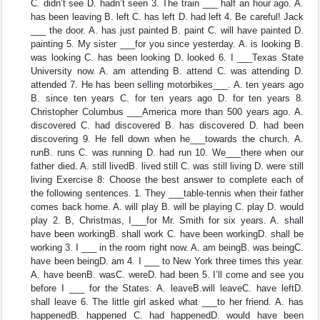
C. didn’t see D. hadn’t seen 3. The train ___ half an hour ago. A.
has been leaving B. left C. has left D. had left 4. Be careful! Jack
___ the door. A. has just painted B. paint C. will have painted D.
painting 5. My sister ___for you since yesterday. A. is looking B.
was looking C. has been looking D. looked 6. I ___Texas State
University now. A. am attending B. attend C. was attending D.
attended 7. He has been selling motorbikes___. A. ten years ago
B. since ten years C. for ten years ago D. for ten years 8.
Christopher Columbus ___America more than 500 years ago. A.
discovered C. had discovered B. has discovered D. had been
discovering 9. He fell down when he___towards the church. A.
runB. runs C. was running D. had run 10. We___there when our
father died. A. still livedB. lived still C. was still living D. were still
living Exercise 8: Choose the best answer to complete each of
the following sentences. 1. They ___table-tennis when their father
comes back home. A. will play B. will be playing C. play D. would
play 2. B, Christmas, I___for Mr. Smith for six years. A. shall
have been workingB. shall work C. have been workingD. shall be
working 3. I ___ in the room right now. A. am beingB. was beingC.
have been beingD. am 4. I ___ to New York three times this year.
A. have beenB. wasC. wereD. had been 5. I’ll come and see you
before I ___ for the States. A. leaveB.will leaveC. have leftD.
shall leave 6. The little girl asked what ___to her friend. A. has
happenedB. happened C. had happenedD. would have been