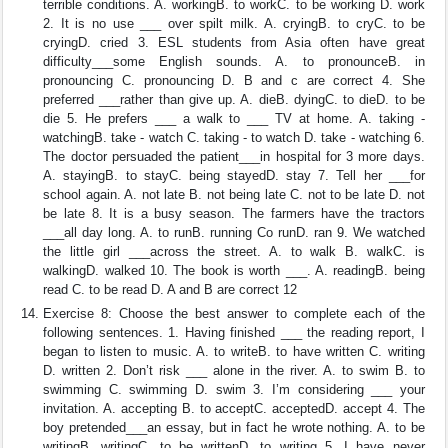
terrible conditions. A. workingB. to workC. to be working D. work
2. It is no use ___ over spilt milk. A. cryingB. to cryC. to be
cryingD. cried 3. ESL students from Asia often have great
difficulty___some English sounds. A. to pronounceB. in
pronouncing C. pronouncing D. B and c are correct 4. She
preferred ___rather than give up. A. dieB. dyingC. to dieD. to be
die 5. He prefers ___ a walk to ___ TV at home. A. taking -
watchingB. take - watch C. taking - to watch D. take - watching 6.
The doctor persuaded the patient___in hospital for 3 more days.
A. stayingB. to stayC. being stayedD. stay 7. Tell her ___for
school again. A. not late B. not being late C. not to be late D. not
be late 8. It is a busy season. The farmers have the tractors
___all day long. A. to runB. running Co runD. ran 9. We watched
the little girl ___across the street. A. to walk B. walkC. is
walkingD. walked 10. The book is worth ___. A. readingB. being
read C. to be read D. A and B are correct 12
Exercise 8: Choose the best answer to complete each of the
following sentences. 1. Having finished ___ the reading report, I
began to listen to music. A. to writeB. to have written C. writing
D. written 2. Don’t risk ___ alone in the river. A. to swim B. to
swimming C. swimming D. swim 3. I’m considering ___ your
invitation. A. accepting B. to acceptC. acceptedD. accept 4. The
boy pretended___an essay, but in fact he wrote nothing. A. to be
writingB. writingC. to be writtenD. to writing 5. I have never