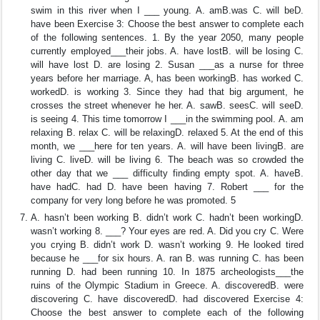
swim in this river when I ___ young. A. amB.was C. will beD.
have been Exercise 3: Choose the best answer to complete each
of the following sentences. 1. By the year 2050, many people
currently employed___their jobs. A. have lostB. will be losing C.
will have lost D. are losing 2. Susan ___as a nurse for three
years before her marriage. A, has been workingB. has worked C.
workedD. is working 3. Since they had that big argument, he
crosses the street whenever he her. A. sawB. seesC. will seeD.
is seeing 4. This time tomorrow I ___in the swimming pool. A. am
relaxing B. relax C. will be relaxingD. relaxed 5. At the end of this
month, we ___here for ten years. A. will have been livingB. are
living C. liveD. will be living 6. The beach was so crowded the
other day that we ___ difficulty finding empty spot. A. haveB.
have hadC. had D. have been having 7. Robert ___ for the
company for very long before he was promoted. 5
A. hasn’t been working B. didn’t work C. hadn’t been workingD.
wasn’t working 8. ___? Your eyes are red. A. Did you cry C. Were
you crying B. didn’t work D. wasn’t working 9. He looked tired
because he ___for six hours. A. ran B. was running C. has been
running D. had been running 10. In 1875 archeologists___the
ruins of the Olympic Stadium in Greece. A. discoveredB. were
discovering C. have discoveredD. had discovered Exercise 4:
Choose the best answer to complete each of the following