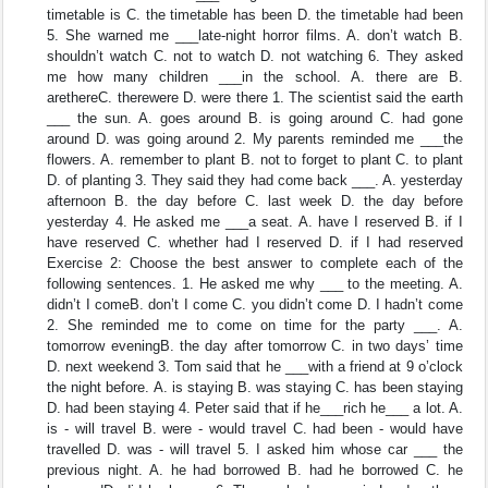
timetable is C. the timetable has been D. the timetable had been
5. She warned me ___late-night horror films. A. don’t watch B.
shouldn’t watch C. not to watch D. not watching 6. They asked
me how many children ___in the school. A. there are B.
arethereC. therewere D. were there 1. The scientist said the earth
___ the sun. A. goes around B. is going around C. had gone
around D. was going around 2. My parents reminded me ___the
flowers. A. remember to plant B. not to forget to plant C. to plant
D. of planting 3. They said they had come back ___. A. yesterday
afternoon B. the day before C. last week D. the day before
yesterday 4. He asked me ___a seat. A. have I reserved B. if I
have reserved C. whether had I reserved D. if I had reserved
Exercise 2: Choose the best answer to complete each of the
following sentences. 1. He asked me why ___ to the meeting. A.
didn’t I comeB. don’t I come C. you didn’t come D. I hadn’t come
2. She reminded me to come on time for the party ___. A.
tomorrow eveningB. the day after tomorrow C. in two days’ time
D. next weekend 3. Tom said that he ___with a friend at 9 o’clock
the night before. A. is staying B. was staying C. has been staying
D. had been staying 4. Peter said that if he___rich he___ a lot. A.
is - will travel B. were - would travel C. had been - would have
travelled D. was - will travel 5. I asked him whose car ___ the
previous night. A. he had borrowed B. had he borrowed C. he