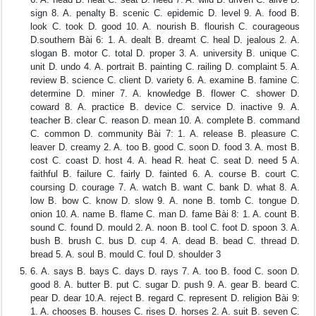
sign 8. A. penalty B. scenic C. epidemic D. level 9. A. food B.
look C. took D. good 10. A. nourish B. flourish C. courageous
D.southern Bài 6: 1. A. dealt B. dreamt C. heal D. jealous 2. A.
slogan B. motor C. total D. proper 3. A. university B. unique C.
unit D. undo 4. A. portrait B. painting C. railing D. complaint 5. A.
review B. science C. client D. variety 6. A. examine B. famine C.
determine D. miner 7. A. knowledge B. flower C. shower D.
coward 8. A. practice B. device C. service D. inactive 9. A.
teacher B. clear C. reason D. mean 10. A. complete B. command
C. common D. community Bài 7: 1. A. release B. pleasure C.
leaver D. creamy 2. A. too B. good C. soon D. food 3. A. most B.
cost C. coast D. host 4. A. head R. heat C. seat D. need 5 A.
faithful B. failure C. fairly D. fainted 6. A. course B. court C.
coursing D. courage 7. A. watch B. want C. bank D. what 8. A.
low B. bow C. know D. slow 9. A. none B. tomb C. tongue D.
onion 10. A. name B. flame C. man D. fame Bài 8: 1. A. count B.
sound C. found D. mould 2. A. noon B. tool C. foot D. spoon 3. A.
bush B. brush C. bus D. cup 4. A. dead B. bead C. thread D.
bread 5. A. soul B. mould C. foul D. shoulder 3
6. A. says B. bays C. days D. rays 7. A. too B. food C. soon D.
good 8. A. butter B. put C. sugar D. push 9. A. gear B. beard C.
pear D. dear 10.A. reject B. regard C. represent D. religion Bài 9:
1. A. chooses B. houses C. rises D. horses 2. A. suit B. seven C.