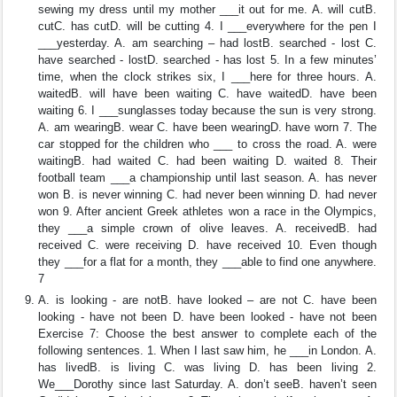
sewing my dress until my mother ___it out for me. A. will cutB.
cutC. has cutD. will be cutting 4. I ___everywhere for the pen I
___yesterday. A. am searching – had lostB. searched - lost C.
have searched - lostD. searched - has lost 5. In a few minutes’
time, when the clock strikes six, I ___here for three hours. A.
waitedB. will have been waiting C. have waitedD. have been
waiting 6. I ___sunglasses today because the sun is very strong.
A. am wearingB. wear C. have been wearingD. have worn 7. The
car stopped for the children who ___ to cross the road. A. were
waitingB. had waited C. had been waiting D. waited 8. Their
football team ___a championship until last season. A. has never
won B. is never winning C. had never been winning D. had never
won 9. After ancient Greek athletes won a race in the Olympics,
they ___a simple crown of olive leaves. A. receivedB. had
received C. were receiving D. have received 10. Even though
they ___for a flat for a month, they ___able to find one anywhere.
7
A. is looking - are notB. have looked – are not C. have been
looking - have not been D. have been looked - have not been
Exercise 7: Choose the best answer to complete each of the
following sentences. 1. When I last saw him, he ___in London. A.
has livedB. is living C. was living D. has been living 2.
We___Dorothy since last Saturday. A. don’t seeB. haven’t seen