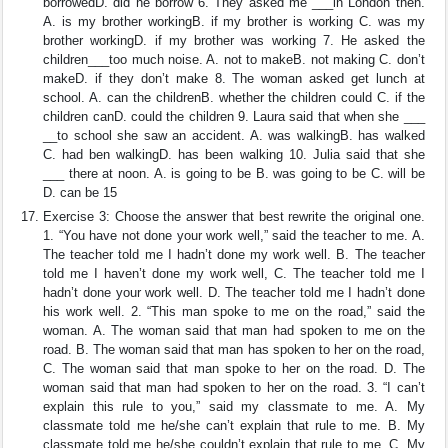
borrowedD. did he borrow 6. They asked me ___in London then.
A. is my brother workingB. if my brother is working C. was my
brother workingD. if my brother was working 7. He asked the
children___too much noise. A. not to makeB. not making C. don’t
makeD. if they don’t make 8. The woman asked get lunch at
school. A. can the childrenB. whether the children could C. if the
children canD. could the children 9. Laura said that when she ___
__to school she saw an accident. A. was walkingB. has walked
C. had ben walkingD. has been walking 10. Julia said that she
___ there at noon. A. is going to be B. was going to be C. will be
D. can be 15
Exercise 3: Choose the answer that best rewrite the original one.
1. “You have not done your work well,” said the teacher to me. A.
The teacher told me I hadn’t done my work well. B. The teacher
told me I haven’t done my work well, C. The teacher told me I
hadn’t done your work well. D. The teacher told me I hadn’t done
his work well. 2. “This man spoke to me on the road,” said the
woman. A. The woman said that man had spoken to me on the
road. B. The woman said that man has spoken to her on the road,
C. The woman said that man spoke to her on the road. D. The
woman said that man had spoken to her on the road. 3. “I can’t
explain this rule to you,” said my classmate to me. A. My
classmate told me he/she can’t explain that rule to me. B. My
classmate told me he/she couldn’t explain that rule to me. C. My