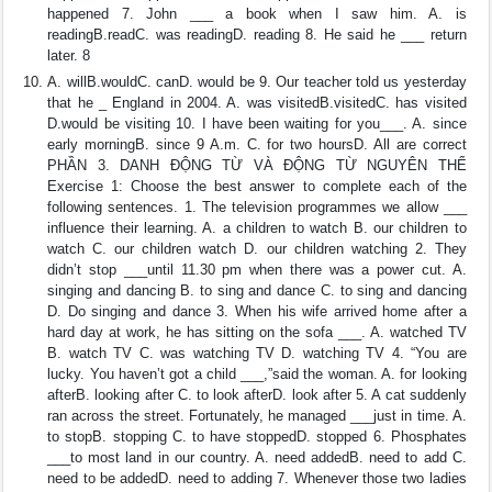
happened 7. John ___ a book when I saw him. A. is
readingB.readC. was readingD. reading 8. He said he ___ return
later. 8
A. willB.wouldC. canD. would be 9. Our teacher told us yesterday
that he _ England in 2004. A. was visitedB.visitedC. has visited
D.would be visiting 10. I have been waiting for you___. A. since
early morningB. since 9 A.m. C. for two hoursD. All are correct
PHẦN 3. DANH ĐỘNG TỪ VÀ ĐỘNG TỪ NGUYÊN THỂ
Exercise 1: Choose the best answer to complete each of the
following sentences. 1. The television programmes we allow ___
influence their learning. A. a children to watch B. our children to
watch C. our children watch D. our children watching 2. They
didn’t stop ___until 11.30 pm when there was a power cut. A.
singing and dancing B. to sing and dance C. to sing and dancing
D. Do singing and dance 3. When his wife arrived home after a
hard day at work, he has sitting on the sofa ___. A. watched TV
B. watch TV C. was watching TV D. watching TV 4. “You are
lucky. You haven’t got a child ___,”said the woman. A. for looking
afterB. looking after C. to look afterD. look after 5. A cat suddenly
ran across the street. Fortunately, he managed ___just in time. A.
to stopB. stopping C. to have stoppedD. stopped 6. Phosphates
___to most land in our country. A. need addedB. need to add C.
need to be addedD. need to adding 7. Whenever those two ladies