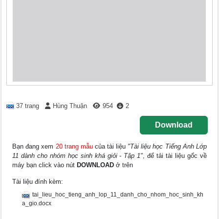
37 trang
Hùng Thuận
954
2
Download
Bạn đang xem
20 trang mẫu
của tài liệu
"Tài liệu học Tiếng Anh Lớp
11 dành cho nhóm học sinh khá giỏi - Tập 1"
, để tải tài liệu gốc về
máy bạn click vào nút
DOWNLOAD
ở trên
Tài liệu đính kèm:
tai_lieu_hoc_tieng_anh_lop_11_danh_cho_nhom_hoc_sinh_kh
a_gio.docx