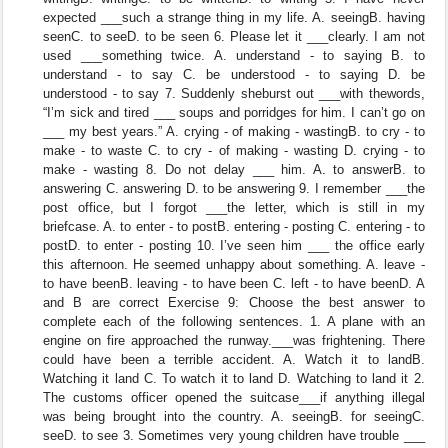
expected ___such a strange thing in my life. A. seeingB. having
seenC. to seeD. to be seen 6. Please let it ___clearly. I am not
used ___something twice. A. understand - to saying B. to
understand - to say C. be understood - to saying D. be
understood - to say 7. Suddenly sheburst out ___with thewords,
“I’m sick and tired ___ soups and porridges for him. I can’t go on
___ my best years.” A. crying - of making - wastingB. to cry - to
make - to waste C. to cry - of making - wasting D. crying - to
make - wasting 8. Do not delay ___ him. A. to answerB. to
answering C. answering D. to be answering 9. I remember ___the
post office, but I forgot ___the letter, which is still in my
briefcase. A. to enter - to postB. entering - posting C. entering - to
postD. to enter - posting 10. I’ve seen him ___ the office early
this afternoon. He seemed unhappy about something. A. leave -
to have beenB. leaving - to have been C. left - to have beenD. A
and B are correct Exercise 9: Choose the best answer to
complete each of the following sentences. 1. A plane with an
engine on fire approached the runway.___was frightening. There
could have been a terrible accident. A. Watch it to landB.
Watching it land C. To watch it to land D. Watching to land it 2.
The customs officer opened the suitcase___if anything illegal
was being brought into the country. A. seeingB. for seeingC.
seeD. to see 3. Sometimes very young children have trouble ___