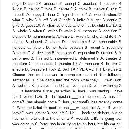
sugar D. sun 3 A. accurate B. accept C. accident D. success 4.
A. cat B. ceiling C. nice D. centre 5. A. think B. thanks C. that D.
three 6. A. happy B. hour C. high D. hotel 7. A. who B. where C.
what D. why 8. A. off B. of C. safe D. knife 9. A. get B. gentle C.
give D. guest 10. A. chair B. cheap C. chemist D. child Bài 10: 1.
A. whole B. when C. which D. while 2. A. measure B. decision C.
pleasure D. permission 3. A. while B. which C. who D. white 4. A.
chorus B. cherish C. chaos D. scholarship 5. A. honourable B.
honesty C. historic D. heir 6. A. research B. resent C. resemble
D. resist 7. A. decision B. occasion C. expansion D. erosion 8. A.
performed B. finished C. interviewed D. delivered 9. A. theatre B.
therefore C. throughout D. thunder 10. A. measure B. leisure C.
ensure D. pleasure PHẦN 2. BÀI TẬP VỀ CÁC THÌ Exercise 1:
Choose the best answer to complete each of the following
sentences. 1. She came into the room while they ___television.
A. watchedB. have watched C. are watching D. were watching 2.
I ___a headache since yesterday. A. hadB. was havingC. have
hadD. would have 3. The teacher ___into the room. A. has still
comeB. has already come C. has yet comeD. has recently come
4. When he failed to meet us, we ___without him. A. leftB. would
leaveC. was leavingD. has left 5. He ___book the tickets, but he
had no time to call at the cinema. A. wouldB. willC. is going toD.
was going to 6. Peter has been trying for an hour, but his car still