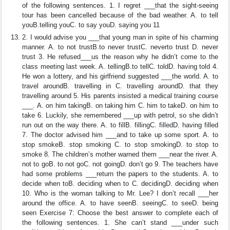
of the following sentences. 1. I regret ___that the sight-seeing
tour has been cancelled because of the bad weather. A. to tell
youB.telling youC. to say youD. saying you 11
2. I would advise you ___that young man in spite of his charming
manner. A. to not trustB.to never trustC. neverto trust D. never
trust 3. He refused___us the reason why he didn’t come to the
class meeting last week. A. tellingB.to tellC. toldD. having told 4.
He won a lottery, and his girlfriend suggested ___the world. A. to
travel aroundB. travelling in C. travelling aroundD. that they
travelling around 5. His parents insisted a medical training course
___. A. on him takingB. on taking him C. him to takeD. on him to
take 6. Luckily, she remembered ___up with petrol, so she didn’t
run out on the way there. A. to fillB. fillingC. filledD. having filled
7. The doctor advised him ___and to take up some sport. A. to
stop smokeB. stop smoking C. to stop smokingD. to stop to
smoke 8. The children’s mother warned them ___near the river. A.
not to goB. to not goC. not goingD. don’t go 9. The teachers have
had some problems ___return the papers to the students. A. to
decide when toB. deciding when to C. decidingD. deciding when
10. Who is the woman talking to Mr. Lee? I don’t recall ___her
around the office. A. to have seenB. seeingC. to seeD. being
seen Exercise 7: Choose the best answer to complete each of
the following sentences. 1. She can’t stand ___under such