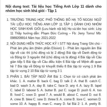
Nội dung text: Tài liệu học Tiếng Anh Lớp 11 dành cho
nhóm học sinh khá giỏi - Tập 1
TRƯỜNG TRUNG HỌC PHỔ THÔNG BỐ HẠ TỔ NGOẠI NGỮ
TÀI LIỆU HỌC TIẾNG ANH LỚP 11 TẬP 1 DÀNH CHO NHÓM
HỌC SINH KHÁ GIỎI (Lưu hành nội bộ) Họ và tên học sinh: Lớp
11 Thầy hướng dẫn: Phạm Đức Cường – Fb: Jerry Toms/ Mb:
0989209914 Năm học 2021-2022
NỘI DUNG HIẾN THỨC HỌC KỲ I STT Nội dung Trang Ghi chú -
Phát âm phụ âm (thêm phần Elision) 1 - Phát âm nguyên âm Bài
tập về các thì (chủ động và bị 2 động) Bài tập về Danh động từ
và Động từ 3 nguyên thể (chủ động và bị động) 4 Bài tập về Câu
gián tiếp 5 Bài tập về Câu điều kiện 6 Bài tập vể Mệnh đề quan
hệ 7 Bài tập về Động từ khuyết thiếu 8 Bài tập từ vựng 1 9 Bài
tập từ vựng 2 10 Bài tập từ vựng 3 1
PHẦN 1. BÀI TẬP NGỮ ÂM Bài 1: Chọn từ có cách phát âm
khác. 1. A. matter B. back C. bag D. talk 2. A. that B. catch C.
bad D. wash 3. A. day B. take C. face D. any 4. A. lazy B. lapel
C. label D. laborer 5. A. butter B. put C. sugar D. push 6. A. too
B. food C. soon D. good 7. A. would B. about C. round D. out 8.
A. crew B. blew C. sew D. threw 9. A. come B. love C. women D.
some 10. A. happy B. man C. many D. fat Bài 2: 1. A. pretty B.