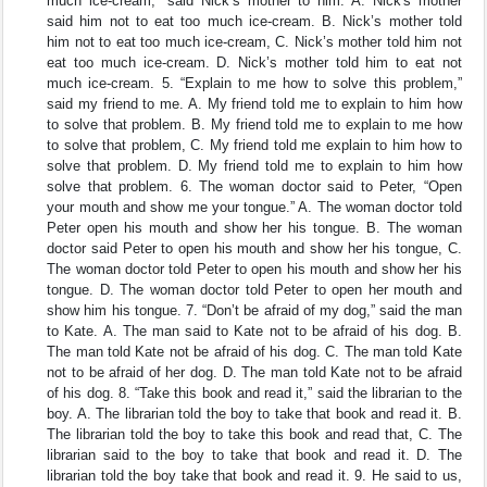
much ice-cream,” said Nick’s mother to him. A. Nick's mother
said him not to eat too much ice-cream. B. Nick’s mother told
him not to eat too much ice-cream, C. Nick’s mother told him not
eat too much ice-cream. D. Nick’s mother told him to eat not
much ice-cream. 5. “Explain to me how to solve this problem,”
said my friend to me. A. My friend told me to explain to him how
to solve that problem. B. My friend told me to explain to me how
to solve that problem, C. My friend told me explain to him how to
solve that problem. D. My friend told me to explain to him how
solve that problem. 6. The woman doctor said to Peter, “Open
your mouth and show me your tongue.” A. The woman doctor told
Peter open his mouth and show her his tongue. B. The woman
doctor said Peter to open his mouth and show her his tongue, C.
The woman doctor told Peter to open his mouth and show her his
tongue. D. The woman doctor told Peter to open her mouth and
show him his tongue. 7. “Don’t be afraid of my dog,” said the man
to Kate. A. The man said to Kate not to be afraid of his dog. B.
The man told Kate not be afraid of his dog. C. The man told Kate
not to be afraid of her dog. D. The man told Kate not to be afraid
of his dog. 8. “Take this book and read it,” said the librarian to the
boy. A. The librarian told the boy to take that book and read it. B.
The librarian told the boy to take this book and read that, C. The
librarian said to the boy to take that book and read it. D. The
librarian told the boy take that book and read it. 9. He said to us,