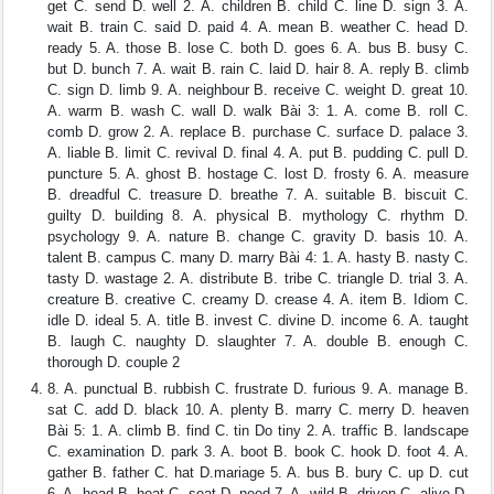
get C. send D. well 2. A. children B. child C. line D. sign 3. A.
wait B. train C. said D. paid 4. A. mean B. weather C. head D.
ready 5. A. those B. lose C. both D. goes 6. A. bus B. busy C.
but D. bunch 7. A. wait B. rain C. laid D. hair 8. A. reply B. climb
C. sign D. limb 9. A. neighbour B. receive C. weight D. great 10.
A. warm B. wash C. wall D. walk Bài 3: 1. A. come B. roll C.
comb D. grow 2. A. replace B. purchase C. surface D. palace 3.
A. liable B. limit C. revival D. final 4. A. put B. pudding C. pull D.
puncture 5. A. ghost B. hostage C. lost D. frosty 6. A. measure
B. dreadful C. treasure D. breathe 7. A. suitable B. biscuit C.
guilty D. building 8. A. physical B. mythology C. rhythm D.
psychology 9. A. nature B. change C. gravity D. basis 10. A.
talent B. campus C. many D. marry Bài 4: 1. A. hasty B. nasty C.
tasty D. wastage 2. A. distribute B. tribe C. triangle D. trial 3. A.
creature B. creative C. creamy D. crease 4. A. item B. Idiom C.
idle D. ideal 5. A. title B. invest C. divine D. income 6. A. taught
B. laugh C. naughty D. slaughter 7. A. double B. enough C.
thorough D. couple 2
8. A. punctual B. rubbish C. frustrate D. furious 9. A. manage B.
sat C. add D. black 10. A. plenty B. marry C. merry D. heaven
Bài 5: 1. A. climb B. find C. tin Do tiny 2. A. traffic B. landscape
C. examination D. park 3. A. boot B. book C. hook D. foot 4. A.
gather B. father C. hat D.mariage 5. A. bus B. bury C. up D. cut
6. A. head B. heat C. seat D. need 7. A. wild B. driven C. alive D.