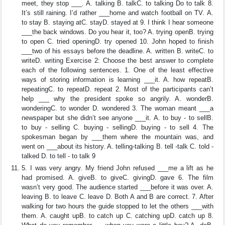
meet, they stop ___. A. talking B. talkC. to talking Do to talk 8.
It’s still raining. I’d rather ___home and watch football on TV. A.
to stay B. staying atC. stayD. stayed at 9. I think I hear someone
___the back windows. Do you hear it, too? A. trying openB. trying
to open C. tried openingD. try opened 10. John hoped to finish
___two of his essays before the deadline. A. written B. writeC. to
writeD. writing Exercise 2: Choose the best answer to complete
each of the following sentences. 1. One of the least effective
ways of storing information is learning ___it. A. how repeatB.
repeatingC. to repeatD. repeat 2. Most of the participants can’t
help ___ why the president spoke so angrily. A. wonderB.
wonderingC. to wonder D. wondered 3. The woman meant ___a
newspaper but she didn’t see anyone ___it. A. to buy - to sellB.
to buy - selling C. buying - sellingD. buying - to sell 4. The
spokesman began by ___them where the mountain was, and
went on ___about its history. A. telling-talking B. tell -talk C. told -
talked D. to tell - to talk 9
5. I was very angry. My friend John refused ___me a lift as he
had promised. A. giveB. to giveC. givingD. gave 6. The film
wasn’t very good. The audience started ___before it was over. A.
leaving B. to leave C. leave D. Both A and B are correct. 7. After
walking for two hours the guide stopped to let the others ___with
them. A. caught upB. to catch up C. catching upD. catch up 8.