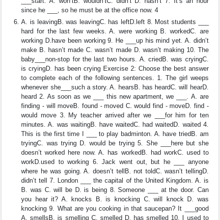
___start. A. won’tB. wouldn’tC. didn’t D. hasn’t 7. It’s an hour
since he ___, so he must be at the office now. 4
A. is leavingB. was leavingC. has leftD.left 8. Most students ___
hard for the last few weeks. A. were working B. workedC. are
working D.have been working 9. He ___up his mind yet. A. didn’t
make B. hasn’t made C. wasn’t made D. wasn’t making 10. The
baby___non-stop for the last two hours. A. criedB. was cryingC.
is cryingD. has been crying Exercise 2: Choose the best answer
to complete each of the following sentences. 1. The girl weeps
whenever she___such a story. A. hearsB. has heardC. will hearD.
heard 2. As soon as we ___ this new apartment, we ___. A. are
finding - will moveB. found - moved C. would find - moveD. find -
would move 3. My teacher arrived after we ___for him for ten
minutes. A. was waitingB. have waitedC. had waitedD. waited 4.
This is the first time I ___ to play badminton. A. have triedB. am
tryingC. was trying D. would be trying 5. She ___here but she
doesn’t worked here now. A. has workedB. had workC. used to
workD.used to working 6. Jack went out, but he ___ anyone
where he was going. A. doesn’t tellB. not toldC. wasn’t tellingD.
didn’t tell 7. London ___ the capital of the United Kingdom. A. is
B. was C. will be D. is being 8. Someone ___ at the door. Can
you hear it? A. knocks B. is knocking C. will knock D. was
knocking 9. What are you cooking in that saucepan? It ___good
A. smellsB. is smelling C. smelled D. has smelled 10. I used to