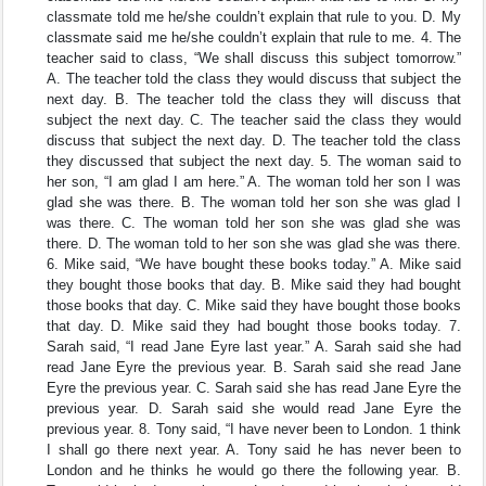
classmate told me he/she couldn’t explain that rule to you. D. My
classmate said me he/she couldn’t explain that rule to me. 4. The
teacher said to class, “We shall discuss this subject tomorrow.”
A. The teacher told the class they would discuss that subject the
next day. B. The teacher told the class they will discuss that
subject the next day. C. The teacher said the class they would
discuss that subject the next day. D. The teacher told the class
they discussed that subject the next day. 5. The woman said to
her son, “I am glad I am here.” A. The woman told her son I was
glad she was there. B. The woman told her son she was glad I
was there. C. The woman told her son she was glad she was
there. D. The woman told to her son she was glad she was there.
6. Mike said, “We have bought these books today.” A. Mike said
they bought those books that day. B. Mike said they had bought
those books that day. C. Mike said they have bought those books
that day. D. Mike said they had bought those books today. 7.
Sarah said, “I read Jane Eyre last year.” A. Sarah said she had
read Jane Eyre the previous year. B. Sarah said she read Jane
Eyre the previous year. C. Sarah said she has read Jane Eyre the
previous year. D. Sarah said she would read Jane Eyre the
previous year. 8. Tony said, “I have never been to London. 1 think
I shall go there next year. A. Tony said he has never been to
London and he thinks he would go there the following year. B.