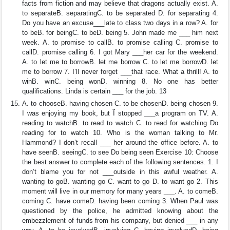
facts from fiction and may believe that dragons actually exist. A.
to separateB. separatingC. to be separated D. for separating 4.
Do you have an excuse___late to class two days in a row? A. for
to beB. for beingC. to beD. being 5. John made me ___ him next
week. A. to promise to callB. to promise calling C. promise to
callD. promise calling 6. I got Mary ___her car for the weekend.
A. to let me to borrowB. let me borrow C. to let me borrowD. let
me to borrow 7. I’ll never forget ___that race. What a thrill! A. to
winB. winC. being wonD. winning 8. No one has better
qualifications. Linda is certain ___ for the job. 13
A. to chooseB. having chosen C. to be chosenD. being chosen 9.
I was enjoying my book, but Ĩ stopped ___a program on TV. A.
reading to watchB. to read to watch C. to read for watching Do
reading for to watch 10. Who is the woman talking to Mr.
Hammond? I don’t recall ___ her around the office before. A. to
have seenB. seeingC. to see Do being seen Exercise 10: Choose
the best answer to complete each of the following sentences. 1. I
don’t blame you for not ___outside in this awful weather. A.
wanting to goB. wanting go C. want to go D. to want go 2. This
moment will live in our memory for many years ___. A. to comeB.
coming C. have comeD. having been coming 3. When Paul was
questioned by the police, he admitted knowing about the
embezzlement of funds from his company, but denied ___ in any