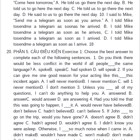
“Come here tomorrow,” A. He told us go there the next day. B. He
told us to go here the next day. C. He told us to go there the next
day. D. He said to us to go there the next day. 10. I said to Mike,
“Send me a telegram as soon as you arrive.” A. I told Mike
tosendme a telegram as soonas he arrived. B. I told Mike
tosendme a telegram as soon as he arrives, C. I told Mike
tosendme a telegram as soon as I arrived. D. I told Mike
tosendme a telegram as soon as I arrive. 18
PHẦN 5. CÂU ĐIỀU KIỆN Exercise 1: Choose the best answer to
complete each of the following sentences. 1. Do you think there
would be less conflict in the world if all people___the same
language? A. spokeB. speakC. had spoken D. will speak 2. If you
can give me one good reason for your acting like this,___this
incident again. A. I will never mentionB. I never mention C. will 1
never mentionD. Í don't mention 3. Unless you ___ all of my
questions, I can’t do anything to help you. A. answered B.
answerC. would answer D. are answering 4. Had you told me that
this was going to happen, I ___it. A. would never have believedB.
don’t believe C. hadn’t believedD. can’t believe 5. If John ___ to
go on the trip, would you have gone? A. doesn't agree B. didn’t
agree C. hadn’t agreed D. wouldn’t agree 6. I didn’t know you
were asleep. Otherwise, I ___so much noise when I came in. A.
didn’t makeB. wouldn’t have made C. won’t makeD. don’t make