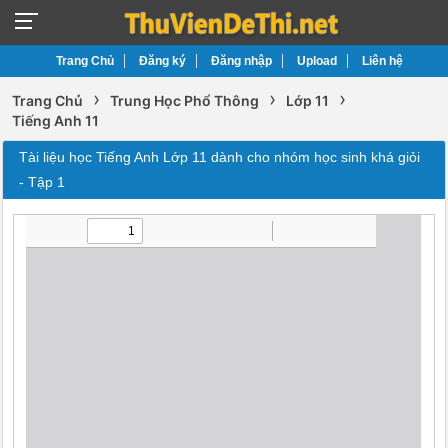
Trang Chủ
Đăng ký
Đăng nhập
Upload
Liên hệ
›
›
›
Trang Chủ
Trung Học Phổ Thông
Lớp 11
Tiếng Anh 11
Tài liệu học Tiếng Anh Lớp 11 dành cho nhóm học sinh khá giỏi
- Tập 1