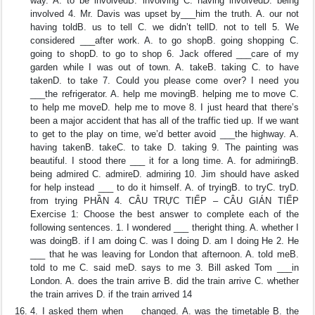
way. A. to be involvedB. involving C. having involvedD. being
involved 4. Mr. Davis was upset by___him the truth. A. our not
having toldB. us to tell C. we didn’t tellD. not to tell 5. We
considered ___after work. A. to go shopB. going shopping C.
going to shopD. to go to shop 6. Jack offered ___care of my
garden while I was out of town. A. takeB. taking C. to have
takenD. to take 7. Could you please come over? I need you
___the refrigerator. A. help me movingB. helping me to move C.
to help me moveD. help me to move 8. I just heard that there’s
been a major accident that has all of the traffic tied up. If we want
to get to the play on time, we’d better avoid ___the highway. A.
having takenB. takeC. to take D. taking 9. The painting was
beautiful. I stood there ___ it for a long time. A. for admiringB.
being admired C. admireD. admiring 10. Jim should have asked
for help instead ___ to do it himself. A. of tryingB. to tryC. tryD.
from trying PHẦN 4. CÂU TRỰC TIẾP – CÂU GIÁN TIẾP
Exercise 1: Choose the best answer to complete each of the
following sentences. 1. I wondered ___ theright thing. A. whether I
was doingB. if I am doing C. was I doing D. am I doing He 2. He
___ that he was leaving for London that afternoon. A. told meB.
told to me C. said meD. says to me 3. Bill asked Tom ___in
London. A. does the train arrive B. did the train arrive C. whether
the train arrives D. if the train arrived 14
4. I asked them when ___changed. A. was the timetable B. the