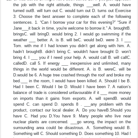
the job with the right attitude, things ___well. A. would have
turned outB. will turn out C. would turn out D. turns out Exercise
3: Choose the best answer to complete each of the following
sentences. 1. “Can I borrow your car for this evening?” “Sure if
Jane___it back in time, you're welcome to borrow it.” A. broughtB.
bringsC. will bringD. would bring 2. I would go swimming if the
weather ___ better. A. is B. will beC. would beD. were 3. I ___
Tom. with me if I had known you didn’t get along with him. A.
hadn’t broughtB. didn’t bring C. wouldn't have brought D. won’t
bring 4. I ___ you if I need your help. A. would call B. will callC.
calledD. call 5. If energy ___ inexpensive and unlimited, many
things in the world would be different. A. is B. wereC. will be
D.would be 6. A huge tree crashed through the roof and broke my
bed.___ in the room, I would have been killed. A. Should I be B.
Had I been C. Would I be D. Would I have been 7. A nation’s
balance of trade is considered unfavourable if it ___ more money
on imports than it gains from exports. A. will spendB. would
spend C. can spend D. spends 8 . ___any problem with the
product, contact our local dealer. A. Do you haveB.Should you
have C. Had you D.You have 9. Many people who live near
nuclear plants are concerned. ___go wrong, the impact on the
surrounding area could be disastrous. A. Something would B.
Something will C. Should something D. Does something 10. Had I