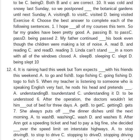
to be C. beingD. Both B and c are correct. 10. It was cold and
snowy last Sunday, so we postponed ___ the botanical gardens
until next Sunday. A. visitingB. to visitC. visited D. being visited
Exercise 4: Choose the best answer to complete each of the
following sentences. 1. I hope ___all of my courses this term. So
far my grades have been pretty good. A. passing B. to passC.
passD. being passed 2. My father continued ___his book even
though the children were making a lot of noise. A. read B. and
reading C. and readD. reading 3. Linda can’t stand ___in a room
with all of the windows closed. A. sleepB. sleeping C. slept D.
being slept 10
4. It is raining hard this week but Tom expects ___with his friends
this weekend. A. to go and fishB. togo fishing C. going fishing D.
togo to fish 5. When my teacher is listening to someone who is
speaking English very fast, he nods his head and pretends ___.
A. understandingB. tounderstand C. understanding it D. to be
understood 6. After the operation, the doctors wouldn’t let
him___out of bed for three days. A. getB. to getC. gettingD. gets
7. She always puts off ___the dinner dishes until the next
morning. A. to washB. washingC. wash D. and washes 8. After
Ann got a speeding ticket and had to pay a big fine, she decided
___over the speed limit on interstate highways. A. to stop
drivingB. to stop to drive C. stopping to driveD. stopping driving