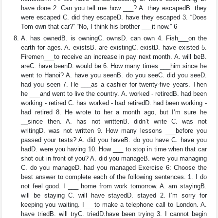
have done 2. Can you tell me how ___? A. they escapedB. they
were escaped C. did they escapeD. have they escaped 3. “Does
Tom own that car?” “No, I think his brother ___it now.” 6
A. has ownedB. is owningC. ownsD. can own 4. Fish___on the
earth for ages. A. existsB. are existingC. existD. have existed 5.
Firemen___to receive an increase in pay next month. A. will beB.
areC. have beenD. would be 6. How many times ___him since he
went to Hanoi? A. have you seenB. do you seeC. did you seeD.
had you seen 7. He ___as a cashier for twenty-five years. Then
he ___and went to live the country. A. worked - retiredB. had been
working - retired C. has worked - had retiredD. had been working -
had retired 8. He wrote to her a month ago, but I’m sure he
__since then. A. has not writtenB. didn’t write C. was not
writingD. was not written 9. How many lessons ___before you
passed your tests? A. did you haveB. do you have C. have you
hadD. were you having 10. How ___ to stop in time when that car
shot out in front of you? A. did you manageB. were you managing
C. do you manageD. had you managed Exercise 6: Choose the
best answer to complete each of the following sentences. 1. I do
not feel good. I ___ home from work tomorrow. A. am stayingB.
will be staying C. will have stayedD. stayed 2. I’m sorry for
keeping you waiting. I___to make a telephone call to London. A.
have triedB. will tryC. triedD.have been trying 3. I cannot begin