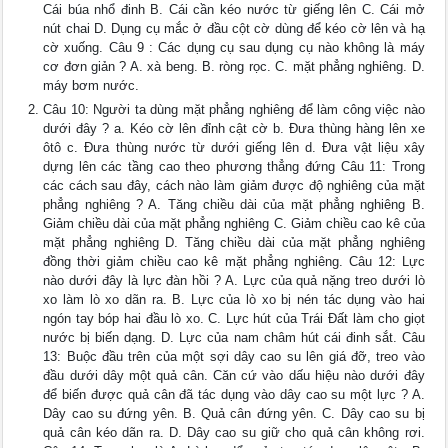
Cái búa nhổ đinh B. Cái cần kéo nước từ giếng lên C. Cái mở
nút chai D. Dụng cụ mắc ở đầu cột cờ dùng để kéo cờ lên và hạ
cờ xuống. Câu 9 : Các dụng cụ sau dụng cụ nào không là máy
cơ đơn giản ? A. xà beng. B. ròng rọc. C. mặt phẳng nghiêng. D.
máy bơm nước.
Câu 10: Người ta dùng mặt phẳng nghiêng để làm công việc nào
dưới đây ? a. Kéo cờ lên đỉnh cật cờ b. Đưa thùng hàng lên xe
ôtô c. Đưa thùng nước từ dưới giếng lên d. Đưa vật liệu xây
dựng lên các tầng cao theo phương thẳng đứng Câu 11: Trong
các cách sau đây, cách nào làm giảm được độ nghiêng của mặt
phẳng nghiêng ? A. Tăng chiều dài của mặt phẳng nghiêng B.
Giảm chiều dài của mặt phẳng nghiêng C. Giảm chiều cao kê của
mặt phẳng nghiêng D. Tăng chiều dài của mặt phẳng nghiêng
đồng thời giảm chiều cao kê mặt phẳng nghiêng. Câu 12: Lực
nào dưới đây là lực đàn hồi ? A. Lực của quả nặng treo dưới lò
xo làm lò xo dãn ra. B. Lực của lò xo bị nén tác dụng vào hai
ngón tay bóp hai đầu lò xo. C. Lực hút của Trái Đất làm cho giọt
nước bị biến dạng. D. Lực của nam châm hút cái đinh sắt. Câu
13: Buộc đầu trên của một sợi dây cao su lên giá đỡ, treo vào
đầu dưới dây một quả cân. Căn cứ vào dấu hiệu nào dưới đây
để biến được quả cân đã tác dụng vào dây cao su một lực ? A.
Dây cao su đứng yên. B. Quả cân đứng yên. C. Dây cao su bị
quả cân kéo dãn ra. D. Dây cao su giữ cho quả cân không rơi.