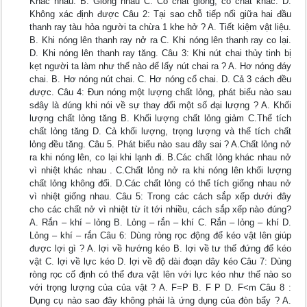
Khác nhau. B. Giống nhau C. Có chất giống, có chất khác. D.
Không xác định được Câu 2: Tại sao chỗ tiếp nối giữa hai đầu
thanh ray tàu hỏa người ta chừa 1 khe hở ? A. Tiết kiệm vật liệu.
B. Khi nóng lên thanh ray nở ra C. Khi nóng lên thanh ray co lại.
D. Khi nóng lên thanh ray tăng. Câu 3: Khi nút chai thủy tinh bị
kẹt người ta làm như thế nào để lấy nút chai ra ? A. Hơ nóng đáy
chai. B. Hơ nóng nút chai. C. Hơ nóng cổ chai. D. Cả 3 cách đều
được. Câu 4: Đun nóng một lượng chất lỏng, phát biểu nào sau
sđây là đúng khi nói về sự thay đổi một số đại lượng ? A. Khối
lượng chất lỏng tăng B. Khối lượng chất lỏng giảm C.Thể tích
chất lỏng tăng D. Cả khối lượng, trọng lượng và thể tích chất
lỏng đều tăng. Câu 5. Phát biểu nào sau đây sai ? A.Chất lỏng nở
ra khi nóng lên, co lại khi lạnh đi. B.Các chất lỏng khác nhau nở
vì nhiệt khác nhau . C.Chất lỏng nở ra khi nóng lên khối lượng
chất lỏng không đổi. D.Các chất lỏng có thể tích giống nhau nở
vì nhiệt giống nhau. Câu 5: Trong các cách sắp xếp dưới đây
cho các chất nở vì nhiệt từ ít tới nhiều, cách sắp xếp nào đúng?
A. Rắn – khí – lỏng B. Lỏng – rắn – khí C. Rắn – lỏng – khí D.
Lỏng – khí – rắn Câu 6: Dùng ròng rọc động để kéo vật lên giúp
được lợi gì ? A. lợi về hướng kéo B. lợi về tư thế đứng để kéo
vật C. lợi về lực kéo D. lợi về độ dài đoạn dây kéo Câu 7: Dùng
ròng rọc cố định có thể đưa vật lên với lực kéo như thế nào so
với trọng lượng của của vật ? A. F=P B. F P D. F<m Câu 8 :
Dụng cụ nào sao đây không phải là ứng dụng của đòn bẩy ? A.