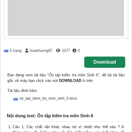
5 trang
hoaithuong97
1077
0
Download
Bạn đang xem tài liệu
"Ôn tập kiểm tra môn Sinh 6"
, để tải tài liệu
gốc về máy bạn click vào nút
DOWNLOAD
ở trên
Tài liệu đính kèm:
on_tap_kiem_tra_mon_sinh_6.docx
Nội dung text: Ôn tập kiểm tra môn Sinh 6
Câu 1: Các chất rắn khác nhau nở vì nhiệt như thế nào ? A.