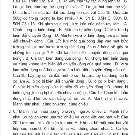
Câu 14: Trọng lực là A. Là lực đẩy của tay tác dụng lên vât . B.
Là lực kéo của tay tác dụng lên vât. C. Là lực hút của các vật.
D. Là lực hút của trái đất tác dụng lên các vật Câu 15: Quả cân
500g có trọng lượng là bao nhiêu ? A. 5N B. 0,5N C. 500N D.
50N Câu 16: Khi giương cung , lực kéo của cánh tay làm : A.
Cánh cung bị biến dạng . B. Mũi tên bị biến dạng . C. Mũi tên bị
biến đổi chuyển động . D. Mũi tên vừa bị biến dạng ,vừa bị biến
đổi chuyển động . Câu 17: Khi một quả bóng đập vào một bức
tường thì lực mà bước tường tác dụng lên quả bóng sẽ gây ra
những kết quả gì ? A. Chỉ làm biến đổi chuyển động của quả
bóng . B. Chỉ làm biến dạng quả bóng . C. Không làm biến dạng
và củng không làm biến đổi chuyển động của quả bóng . D. Vừa
làm biến dạng quả bóng ,vừa làm biến đổi chuyển động của nó .
Câu 18: Lấy tay ép hai đầu một lò xo . lực mà tay tác dụng lên lò
xo làm A. lò xo bị biến đổi chuyển động . B. lò xo bị biến dạng .
C. vừà bị biến dạng ,vừa bị biến đổi chuyển động . D. không bị
biến dạng ,không bị biến đổi chuyển động . Câu 19: Chọn kết luận
đúng nhất .Hai lực cân bằng là hai lực: A. Mạnh như nhau A.
Mạnh như nhau ,cùng phương ,cùng chiều
C. Mạnh như nhau ,cùng phương ,ngược chiều D. Mạnh như
nhau ,cùng phương ,ngược chiều và cùng đặt vào một vật Câu
20: Lực ma sát xuất hiện khi nào A. Khi hai bề mặt của hai vật
tiếp xúc nhau B. Khi bề mặt hai vật không chạm nhau C. Có lực
hút của trái đất D. Có lực đẩy của trái đất Câu 21: Có mấy loại