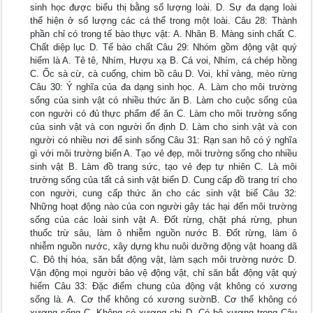
sinh học được biểu thị bằng số lượng loài. D. Sự đa dạng loài
thể hiện ở số lượng các cá thể trong một loài. Câu 28: Thành
phần chỉ có trong tế bào thực vật: A. Nhân B. Màng sinh chất C.
Chất diệp lục D. Tế bào chất Câu 29: Nhóm gồm động vật quý
hiếm là A. Tê tê, Nhím, Hượu xạ B. Cá voi, Nhím, cá chép hồng
C. Ốc sà cừ, cà cuống, chim bồ câu D. Voi, khỉ vàng, mèo rừng
Câu 30: Ý nghĩa của đa dạng sinh học. A. Làm cho môi trường
sống của sinh vật có nhiều thức ăn B. Làm cho cuộc sống của
con người có đủ thực phẩm để ăn C. Làm cho môi trường sống
của sinh vật và con người ổn định D. Làm cho sinh vật và con
người có nhiều nơi để sinh sống Câu 31: Rạn san hô có ý nghĩa
gì với môi trường biển A. Tạo vẻ đẹp, môi trường sống cho nhiều
sinh vật B. Làm đồ trang sức, tạo vẻ đẹp tự nhiên C. Là môi
trường sống của tất cả sinh vật biển D. Cung cấp đồ trang trí cho
con người, cung cấp thức ăn cho các sinh vật biể Câu 32:
Những hoạt động nào của con người gây tác hại đến môi trường
sống của các loài sinh vật A. Đốt rừng, chặt phá rừng, phun
thuốc trừ sâu, làm ô nhiễm nguồn nước B. Đốt rừng, làm ô
nhiễm nguồn nước, xây dựng khu nuôi dưỡng động vật hoang dã
C. Đô thị hóa, săn bắt động vật, làm sạch môi trường nước D.
Vận động mọi người bảo vệ động vật, chỉ săn bắt động vật quý
hiếm Câu 33: Đặc điểm chung của động vật không có xương
sống là. A. Cơ thể không có xương sườnB. Cơ thể không có
xương sống C. Không có xương chi D. Có bộ xương trong Câu