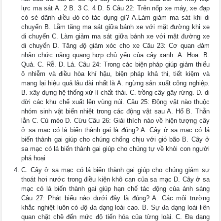
lực ma sát A. 2 B. 3 C. 4 D. 5 Câu 22: Trên nốp xe máy, xe đạp
có sẻ dãnh điều đó có tác dụng gì? A.Làm giảm ma sát khi di
chuyển B. Lằm tăng ma sát giữa bánh xe với mặt đường khi xe
di chuyển C. Làm giảm ma sát giữa bánh xe với mặt đường xe
di chuyển D. Tăng độ giảm xóc cho xe Câu 23: Cơ quan đảm
nhận chức năng quang hợp chủ yếu của cây xanh: A. Hoa. B.
Quả. C. Rễ. D. Lá. Câu 24: Trong các biện pháp giúp giảm thiểu
ô nhiễm và điều hòa khí hậu, biện pháp khả thi, tiết kiệm và
mang lại hiệu quả lâu dài nhất là A. ngừng sản xuất công nghiệp.
B. xây dựng hệ thống xử lí chất thải. C. trồng cây gây rừng. D. di
dời các khu chế xuất lên vùng núi. Câu 25: Động vật nào thuộc
nhóm sinh vật biến nhiệt trong các động vật sau A. Hổ B. Thằn
lằn C. Cú mèo D. Cừu Câu 26: Giải thích nào về hiện tượng cây
ở sa mạc có lá biến thành gai là đúng? A. Cây ở sa mạc có lá
biến thành gai giúp cho chúng chống chịu với gió bão B. Cây ở
sa mạc có lá biến thành gai giúp cho chúng tự về khỏi con người
phá hoại
C. Cây ở sa mạc có lá biến thành gai giúp cho chúng giảm sự
thoát hơi nước trong điều kiện khô cạn của sa mạc D. Cây ở sa
mạc có lá biến thành gai giúp hạn chế tác động của ánh sáng
Câu 27: Phát biểu nào dưới đây là đúng? A. Các môi trường
khắc nghiệt luôn có độ đa dạng loài cao. B. Sự đa dạng loài liên
quan chặt chẽ đến mức độ tiến hóa của từng loài. C. Đa dạng