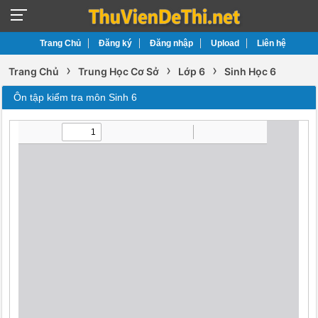
Trang Chủ
Đăng ký
Đăng nhập
Upload
Liên hệ
›
›
›
Trang Chủ
Trung Học Cơ Sở
Lớp 6
Sinh Học 6
Ôn tập kiểm tra môn Sinh 6