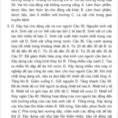
34: Vai trò của động vật không xương sống. A. Làm thực phẩm,
dược liệu, làm thức ăn cho động vật khác B. Làm thực phẩm,
dược liệu, làm ô nhiễm môi trường C. Là vật chủ trung gian
truyền bệnh
D. Gây hại cho động vật và con người Câu 35: Nguyên sinh vật
là A. Sinh vật có cơ thể cấu tạo bởi 1 tế bào B. Sinh vật có cấu
tạo bởi nhiều tế bào C. Sinh vật xuất hiện muộn nhất trong các
sinh vật D. Sinh vật sống trong nước Câu 36: Cây xanh quang
hợp tốt nhất trong khoảng nhiệt độ A. Từ 20 độ đến 30 độ B. từ
30 độ đến 40 độ C. Từ 15 độ đến 25 độ D. Từ 25 độ đến 35 độ
Câu 37: Để giảm thiểu hiệu ứng nhà kính con người cần làm A.
Xây dựng các công trình thủy lợi B. Trồng nhiều cây xanh C. Tạo
ra nhiều hồ đập để dự trữ nước D. Xây dựng nhiều nhà máy xí
nghiệp để tạo công ăn việc làm cho mọi người Câu 38: Khi một
chất lỏng đang sôi, nêu ta đun tiếp thì nhiệt độ của chất lỏng: A.
Tăng lên B. Giảm xuống C. Giữ nguyên D. Tăng nhanh Câu 39:
Để đo nhiệt độ cơ thể người ta dùng nhiệt kế nào A. Nhiệt kế y tế
B. Nhiệt kế có giới hạn đo 100 độ C. Nhiệt kế rượu D. Nhiệt kế
thủy ngân Câu 40: Những hoạt động của con người tác động đến
môi trường sống của các loài sinh vật. A. Trồng rừng, Xây dựng
các khu bảo tồn thiên nhiên B. Đốt rừng, Săn bắn, phun thuốc trừ
sâu C Phá rừng làm nương dãy, chăn nuôi các động vật để lấy
thịt D. Xây dựng các khu bảo tồn thiên nhiên, bảo vệ động vật