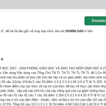
Downlo
 6"
, để tải tài liệu gốc về máy bạn click vào nút
DOWNLOAD
ở trên
 6
 HỌC 2017 - 2018 PHÒNG GIÁO DỤC VÀ ĐÀO TẠO MÔN SINH HỌC 6 (Th
iểu Vận dụng Vận dụng cao Tổng Chủ TN TL TN TL TN TL TN TL đề 1.Cơ B
inh sản thụ phấn và hoa cần cho hạt nảy và sự giao phấn. thụ mầm sinh sản
u 04 câu 1/2câu 1/2câu 5 câu Số điểm 1.0 đ 1.0 đ 1.0đ 3.0 đ Tỉ lệ % 10%
n nhóm điểm của các thức về vai trò của thức đã học về thực vật nhóm thự
yên nhân , hậu vật vào tình trò của cây trồng quả của sự giảm huống thực 
câu 05 câu 01 câu 01 câu 7 câu Số điểm 1.25đ 2.0 đ 1.0 đ 4.25 đ Tỉ lệ % 1
ng của vi trò của nấm Nấm - khuẩn, nấm và Địa y lợi ích của nấm Số câu 0
% 27,5% Tổng Số câu 12.5 1.5 1 1 16 Số điểm 4,0đ 3,0đ 2,0đ 1,0đ 10 đ Tỉ 