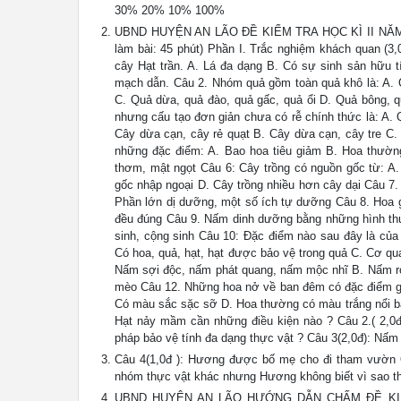
30% 20% 10% 100%
UBND HUYỆN AN LÃO ĐỀ KIỂM TRA HỌC KÌ II NĂM
làm bài: 45 phút) Phần I. Trắc nghiệm khách quan (3,
cây Hạt trần. A. Lá đa dạng B. Có sự sinh sản hữu t
mạch dẫn. Câu 2. Nhóm quả gồm toàn quả khô là: A. Q
C. Quả dừa, quả đào, quả gấc, quả ổi D. Quả bông, q
nhưng cấu tạo đơn giản chưa có rễ chính thức là: A.
Cây dừa cạn, cây rẻ quạt B. Cây dừa cạn, cây tre C.
những đặc điểm: A. Bao hoa tiêu giảm B. Hoa thườn
thơm, mật ngọt Câu 6: Cây trồng có nguồn gốc từ: A.
gốc nhập ngoại D. Cây trồng nhiều hơn cây dại Câu 7
Phần lớn dị dưỡng, một số ích tự dưỡng Câu 8. Hoa g
đều đúng Câu 9. Nấm dinh dưỡng bằng những hình thức:
sinh, cộng sinh Câu 10: Đặc điểm nào sau đây là của 
Có hoa, quả, hạt, hạt được bảo vệ trong quả C. Cơ qu
Nấm sợi độc, nấm phát quang, nấm mộc nhĩ B. Nấm r
mèo Câu 12. Những hoa nở về ban đêm có đặc điểm gì 
Có màu sắc sặc sỡ D. Hoa thường có màu trắng nổi bật 
Hạt nảy mầm cần những điều kiện nào ? Câu 2.( 2,0đ
pháp bảo vệ tính đa dạng thực vật ? Câu 3(2,0đ): Nấm
Câu 4(1,0đ ): Hương được bố mẹ cho đi tham vườn Q
nhóm thực vật khác nhưng Hương không biết vì sao thự
UBND HUYỆN AN LÃO HƯỚNG DẪN CHẤM ĐỀ KIỂM