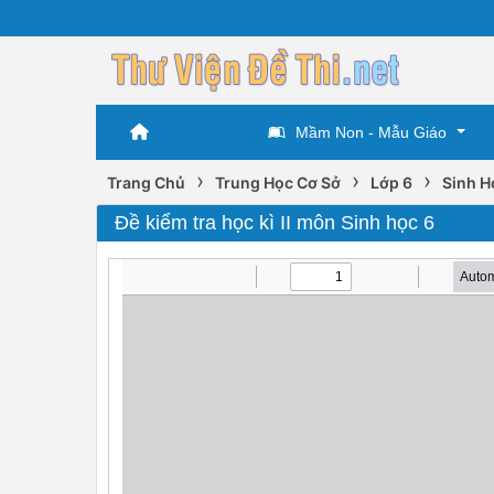
Mầm Non - Mẫu Giáo
›
›
›
Trang Chủ
Trung Học Cơ Sở
Lớp 6
Sinh H
Đề kiểm tra học kì II môn Sinh học 6