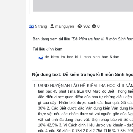
5 trang
mainguyen
902
0
Bạn đang xem tài liệu
"Đề kiểm tra học kì II môn Sinh học
Tài liệu đính kèm:
de_kiem_tra_hoc_ki_ii_mon_sinh_hoc_6.doc
Nội dung text: Đề kiểm tra học kì II môn Sinh học
UBND HUYỆN AN LÃO ĐỀ KIỂM TRA HỌC KÌ II NĂM
làm bài: 45 phút ) ma trËn ®Ò Mức độ Biết Thông h
đặc Hiểu được quan điểm của hoa tự những điều kiện s
gì của cây -Nhận biết được xanh các loai quả. Số câ
30% 2. Các Biết được đặc Vận dụng kiến Vận dụng kiế
thực vật nêu các nhóm thực và vai nguồn gốc của Ngu
vật sút tính đa dạng thực vật. Biện pháp bảo vệ Số 
10% 42,5% 3. Vi Cách dinh Hiểu được vai khuẩn - dưỡ
câu 4 câu Số điểm 0.75đ 2.0 đ 2.75đ Tỉ lệ % 7,5% 20