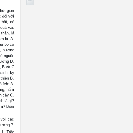
ời gian
 đối với
thật; có
quả vải.
thân, lá
m là: A.
âu bọ có
ỡ, hương
có nguồn
dưỡng D.
, B và C
sinh, ký
thiện B.
 ích: A.
ắng, nấm
n cây C.
h là gì?
am? Biện
 với các
 Hương ?
. Trắc