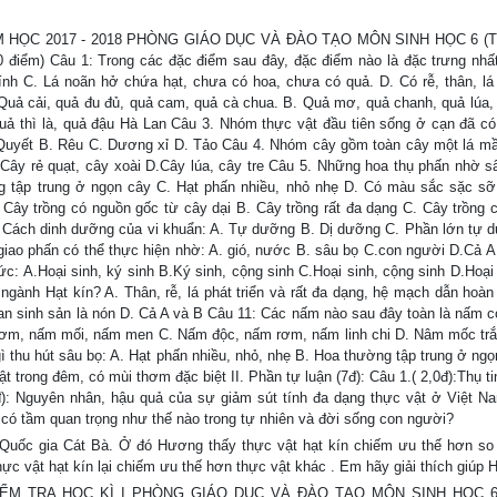
 HỌC 2017 - 2018 PHÒNG GIÁO DỤC VÀ ĐÀO TẠO MÔN SINH HỌC 6 (Th
0 điểm) Câu 1: Trong các đặc điểm sau đây, đặc điểm nào là đặc trưng nhất
ính C. Lá noãn hở chứa hạt, chưa có hoa, chưa có quả. D. Có rễ, thân, lá 
uả cải, quả đu đủ, quả cam, quả cà chua. B. Quả mơ, quả chanh, quả lúa, 
uả thì là, quả đậu Hà Lan Câu 3. Nhóm thực vật đầu tiên sống ở cạn đã có 
 Quyết B. Rêu C. Dương xỉ D. Tảo Câu 4. Nhóm cây gồm toàn cây một lá mầ
 Cây rẻ quạt, cây xoài D.Cây lúa, cây tre Câu 5. Những hoa thụ phấn nhờ s
g tập trung ở ngọn cây C. Hạt phấn nhiều, nhỏ nhẹ D. Có màu sắc sặc s
 Cây trồng có nguồn gốc từ cây dại B. Cây trồng rất đa dạng C. Cây trồng 
. Cách dinh dưỡng của vi khuẩn: A. Tự dưỡng B. Dị dưỡng C. Phần lớn tự 
iao phấn có thể thực hiện nhờ: A. gió, nước B. sâu bọ C.con người D.Cả A
 A.Hoại sinh, ký sinh B.Ký sinh, cộng sinh C.Hoại sinh, cộng sinh D.Hoại 
ngành Hạt kín? A. Thân, rễ, lá phát triển và rất đa dạng, hệ mạch dẫn hoàn 
an sinh sản là nón D. Cả A và B Câu 11: Các nấm nào sau đây toàn là nấm có
ơm, nấm mối, nấm men C. Nấm độc, nấm rơm, nấm linh chi D. Nâm mốc tr
thu hút sâu bọ: A. Hạt phấn nhiều, nhỏ, nhẹ B. Hoa thường tập trung ở ngọ
trong đêm, có mùi thơm đặc biệt II. Phần tự luận (7đ): Câu 1.( 2,0đ):Thụ tin
): Nguyên nhân, hậu quả của sự giảm sút tính đa dạng thực vật ở Việt N
 có tầm quan trọng như thế nào trong tự nhiên và đời sống con người?
uốc gia Cát Bà. Ở đó Hương thấy thực vật hạt kín chiếm ưu thế hơn so
c vật hạt kín lại chiếm ưu thế hơn thực vật khác . Em hãy giải thích giúp
 TRA HỌC KÌ I PHÒNG GIÁO DỤC VÀ ĐÀO TẠO MÔN SINH HỌC 6 I